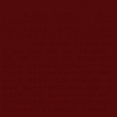
2019
年，世界和平獎頒獎委員會授予南無第三
世多杰羌佛
“
世界佛教教皇
”權位及權杖。面對這世
界巔峰級的榮譽和地位，祂拒不接受。世界佛教總
部再三懇請無果，無奈之下，只得代為出面接受封
稱。祂說：“
我只是一個修行者，說什麼世界佛教教
皇？佛史上有佛陀、菩薩、金剛、羅漢，有尊者、
法王、格西、堪布、方丈、住持，從來沒有見到過
佛教教皇。就算今天封稱了佛教教皇又如何？教皇
這兩個字，對別人也許是無價之寶，對我這個慚愧
行人來說，簡直就是一紙笑話！我只是眾生的一個
服務員，要做一些有益於眾生的實事。我的能力雖
然非常有限，但盡一點綿帛的善益之心總還可以
吧？世界佛教總部代我去領受了教皇權杖，不是我
委託他們去領的。這是總部領受的，是總部的事，