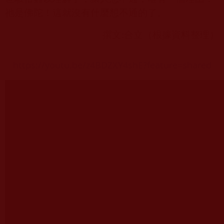
祂是佛陀！這就沒有什麼想不通的了。
撰文
:
合立（根據資料整理）
https://youtu.be/z4BDZXY4shE?feature=shared