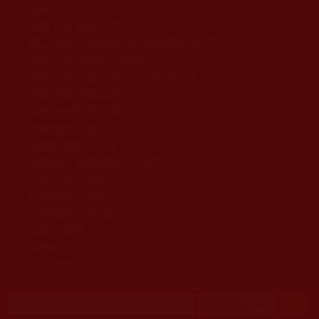
移至主內容
首頁
佛教文告通知 (370)
第三世多杰羌佛簡介與相關資訊 (423)
佛菩薩尊者高僧大德們 (421)
佛教各單位資訊與法會活動 (417)
佛教經藏法義論著 (776)
佛教法會聖蹟證量 (149)
佛教鑑師之道 (292)
佛教聞法點 (792)
佛教修行受用與知見 (3823)
菩提行德 (494)
理諦護法 (726)
文學藝術工巧 (691)
娑婆有溫情 (107)
科學眼 (110)
線上學院 (11)