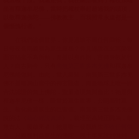
我無權干預。我還是我，我在總部看到了權杖頂端
坐有釋迦牟尼佛，當時把權杖舉起超過我的頭頂，
以敬釋迦佛陀——佛教教主，而我照常永遠都是一
個慚愧行者。
”
在我們這個世界，你見過誰不圖任何回報，每
日每夜長期義務為眾生服務？你見過誰在至高榮譽
面前絲毫不為所動，而是以身作則，言傳身教於行
人？自古到今，只有
南無第三世多杰羌佛
和釋迦牟
尼佛能做到。由此，世人當知，南無第三世多杰羌
佛不是暗洞山崖中的神玄隱者，而是地球上唯一經
合法認證的無上佛陀，聖量道境無與倫比！祂是與
釋迦牟尼佛一樣，降世於眾生世界，公開面對眾
生、教化救渡眾生的巨聖德。
南無第三世多杰羌佛
說的法《
藉心經說真諦
》，義理至高純正圓滿，前
無古人，後啟來者！祂是唯一發願終生
不收任何供
養
，只義務利益眾生的佛陀，幾十年來說到做到