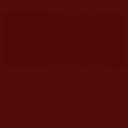
物年鑒名人錄
”。
1995
年
南無第三世多杰羌佛
到臺灣訪問
，受到
世界歷史上絕無僅有最隆重的接待，到機場迎接南
無羌佛的人達兩萬多，鮮花如海洋波濤，迎接南無
羌佛的車輛共一千七百多輛，九十多輛摩托警車開
道。
南無第三世多杰羌佛
在臺北停留了七天，被台
灣十三個高山族的酋長共同推舉為整個高山族的總
酋王，這是何等驚世的威德感召地位
?!