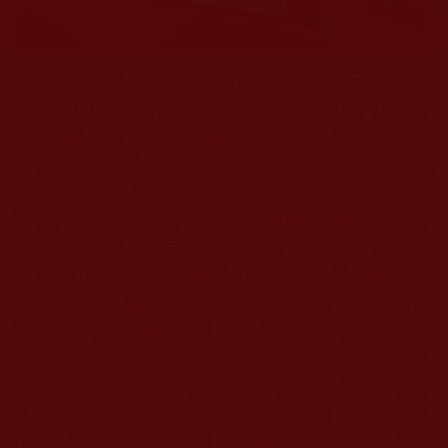
更驚人的，南無第三世多杰羌佛把自己七八十
歲的老人相，在十幾分鐘內變成青年人相，就算這
個不稀奇，畢竟當今有醫療美容手段，我們暫且拋
開不說，就僅憑以下三項，就是百分之百的“非佛莫
屬”！第一項，祂竟然把空中真實的
霧氣雕塑
到了作
品中，強風都吹不走！該作品現長期在美國國際藝
術館公開展覽。第二項，地球上
77
億多人，沒有一
個人能打破祂“拿杵上座”上超
59
段的世界最高紀
錄！第三項，祂曾當眾發下公開誓願說：給大家五
年的時間，無論哪一個人提出任何問題，只要有一
個問題祂解答不了，祂就滾下法台，沒有資格再說
法！除了真正的佛陀，誰能具有如此無上聖智？這
每一項，都真真實實存在于客觀現實中，它們太驚
世駭俗難以理解了，讓人想不通，唯有一個理由：