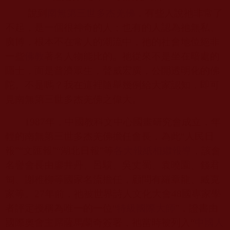
說到
南無第三世多杰羌佛
，有些人說祂非常了
不起，是一個很神奇的人；也有的人認為祂無私、
廣博，根本不在常人的潮流中，祂的社會地位絕非
一些
佛教
著名人物能比的。祂從來不是坐在暗處的
隱士，而是普濟眾生，聲威宏廣，公開透明化的佛
陀。不是嗎？我在這裡隨舉幾例給大家認知，即可
見南無第三世多杰羌佛之偉大。
1987
年，中國教科文中心國畫研究會成立，年
輕的南無第三世多杰羌佛擔任會長，為此“人民日
報”“文匯報”“湖北日報”等
各大報紙相繼報導
，該會
名譽會長由廖井丹、呂驥、吳丈蜀、袁曉園、錢君
匋、謝稚柳等國家名流擔任，顧問有羅章龍、臧克
家等。
27
年前，祂被世界詩人文化大會
48
國專家學
者評定授稱為唯一的一位“
特級國際大師
”，證書由
國際奧會主席薩馬蘭奇簽署，祂當時被列入“
中國人