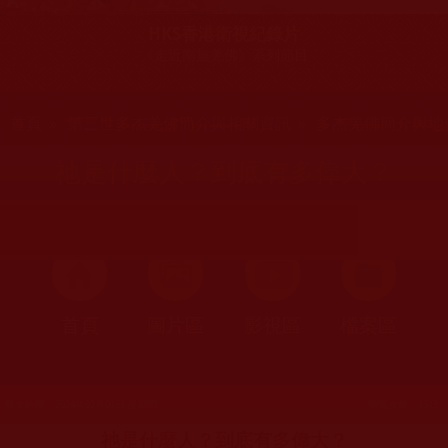
HKS香港衛視紀錄片
《走近南無羌佛》系列節目
您在這裡
首頁
»
第三世多杰羌佛簡介與相關資訊
»
多杰羌佛簡介與地
祂是什麼人？到底有多偉大？
首頁
圖片區
影視區
檔案區
發文時間：2024年02月01日 星期四
瀏覽次數：1313
祂是什麼人？到底有多偉大？