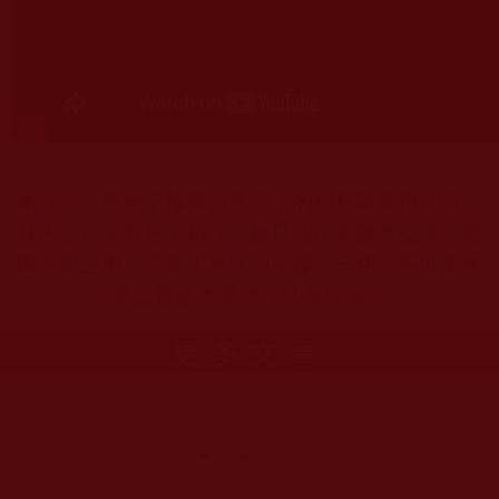
本站註：佛弟子修學如來正法的知見與受用文章，
其內容可能有若干錯誤，故只能作為參考交流、薰
陶鼓勵之用，不為正見法理依據，一切法義以南無
第三世多杰羌佛說法為依歸。
更多文章