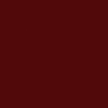
國際佛教僧尼總
會說明字第
20140101號
(2014年9月27日)
發表新回應