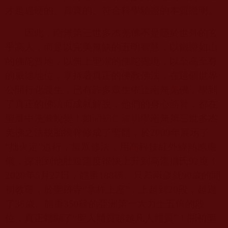
才是過硬的、真實的、符合科學驗證的本質證明。
因此，南無第三世多杰羌佛不是隱於世外的玄
乎高人，而是以完美無缺的五明智慧，以鐵證如山
的佛陀質地，以無上聖潔的佛陀覺境，以至高至尊
的威德地位，掌持著真正的佛教佛法，在這個世界
公開行化渡生，已有許多眾生依止南無羌佛，學到
了真正的佛法而成就解脫，他們的身心筋骨，都在
聖量中洗滌蛻變！如
開初仁波切
學南無第三世多杰
羌佛之法脫胎換骨修成了聖體，於
2009
年展示了
“
拙火定”道行，當眾修法，用高科技紅外線熱感應
儀，探測到他肚腹溫度很快上升到高溫攝氏
92
度！
2020
年
5
月
27
日，體重
188
磅、只差兩歲就
90
歲的開
初教尊，於聖跡寺“拿杵上座”，上超到
20
段，超過
了
36
歲、體重
350
磅的亞洲第一大力士五倍的段
位，真正體顯了“聖人體質超越凡人體質”！開初聖