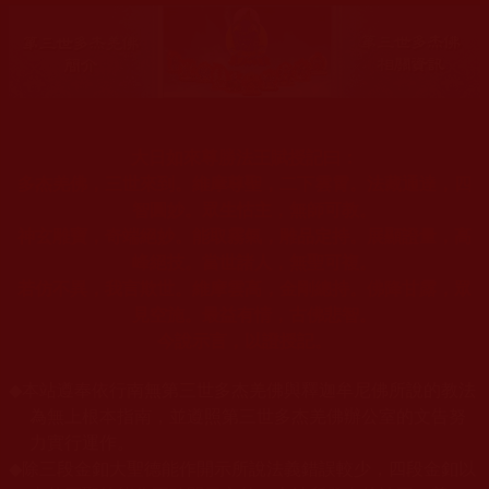
大日如來尊勝法王賦授記曰：
多杰羌佛，三世來到。維摩尊聖，二下雲霄。法藏通達，四
智圓妙。眾生怙主，無師可教。
神玄雕寶，奇端絕妙。能取霧氣，雕品定持。展顯證量，高
峰絕技。當世諸人，無聖可複。
若仿不異，我言欺世。維摩雲高，金剛總持。佛降甘露，眾
見空施。最益有情，古佛悲智。
今說示言，以證授記。
◆
本站遵奉依行南無第三世多杰羌佛與釋迦牟尼佛所說的教法
為無上根本指南，並遵照第三世多杰羌佛辦公室的文告努
力實行運作。
◆
除三段金釦大聖德能作開示所說法義錯誤較少，四段金釦以