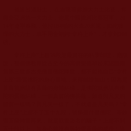
就連呂瀟壯士， 在吉隆玻參加大力士比賽，奪
得全亞洲第一大力士，他是中國拔河比賽冠軍，
20
14
年遼寧春晚，他拉
184
噸的火車
20
米遠，如此強
悍的大力士，單手用金剛鉤“拿杵上座”，才拿到
208
磅。
拿杵上座”上超
59
段是最實在的科學印證，應該
說，整個佛教界從古至今的高僧聖德加起來認證南
無第三世多杰羌佛是佛陀降世，都不如祂自己“拿杵
上座”證實佛陀的身心質地，來得鐵證如山！因為是
菩薩就應該有菩薩的身體結構，是佛陀就應該有佛
陀的質地結構，一個真實的佛菩薩，難道與凡夫的
體質一樣嗎？與凡夫一樣了，不就還是凡夫嗎？“拿
杵上座”上超不了五十九段，號稱是什麼佛陀、等妙
覺菩薩轉世再來，就是欺世盜名的騙子！上超不到
五十段以上，其身心就沒有等妙覺菩薩的成份！這