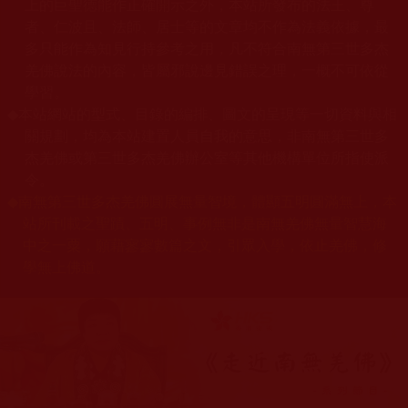
上的巨聖德能作正確開示之外，本站所發布的法王、尊
者、仁波且、法師、居士等的文章均不作為法義依據，最
多只能作為知見行持參考之用，凡不符合南無第三世多杰
羌佛說法的內容，皆屬邪說邊見錯誤之理，一概不可依從
學習。
◆
本站網站的型式、目錄的編排、圖文的呈現等一切資料與相
關規劃，均為本站建置人員自我的意思，非南無第三世多
杰羌佛或第三世多杰羌佛辦公室等其他機構單位所指使派
令。
◆
南無第三世多杰羌佛圓展無量智境，體顯五明圓滿無上，本
站所刊載之聖蹟、五明、事例無非是南無羌佛無量智慧海
中之一粟，願藉寥寥數篇之文，引眾入學，依止羌佛，修
學無上佛道。