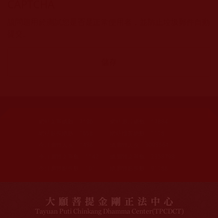
CAPTCHA
該問題用於測試您是否是正常使用者，並防止垃圾郵件自動
提交。
網站文章總數：
7196
網站圖片總數：
17884
網站影視總數：
1658
網站檔案總數：
1118
今日瀏覽人次：
1486
總瀏覽人次：
3098564
今日瀏覽文章數：
1142
總瀏覽文章數：
2358798
今日瀏覽影視數：
101
總瀏覽影視數：
91188