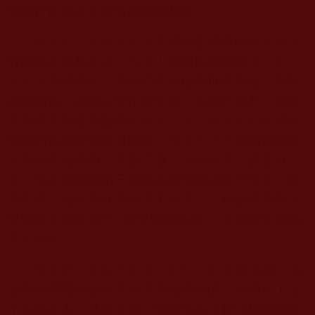
切願行皆是為了眾生的解脫利益。
南無第三世多杰羌佛
掌持的是沒有任何宗派之
分的真正佛教正法、大法！祂親自教授給
侯欲善
、
林劉惠秀
的佛法，讓他們先到極樂世界旅遊，見阿
彌陀佛後，返回人間作好準備，再按時往升；祂請
來觀世音菩薩親臨傳法給
趙玉勝
；
因
海
老和尚
修祂
傳授的法圓寂後返老回春；
祿東贊法王
修祂傳授的
法證到生死自由，寫書立據，分秒不差，說走就
走；至於修南無第三世多杰羌佛的法往升淨土、肉
身不壞、化虹成就等的弟子太多了，祂被世界和平
獎頒獎委員會授予
“
世界佛教教皇”，是佛陀本質的
實至名歸。
南無第三世多杰羌佛
“
拿杵上座
”上超
59
段，這
是唯有佛陀的道行質地才能做得到的，這地球上七
十七億多人，就是沒有一個能拿起上超
59
段的金剛