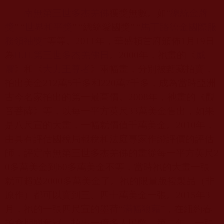
南無第三世多杰羌佛
獲獎無數。如“
總統金牌
獎
”
“
世界和平獎
”
“
總統愛國獎”
“
馬丁
路德金國際服
務領袖獎
”等等。
2011
年，華盛頓首府頒佈
1
月
19
日
為
H.H.
第三世多杰羌佛
日
。
2000
年，祂畫的《
威
震
》和《
大力王尊者
》兩幅畫，分別被甄藏拍賣，
拍出美金
212
萬
5
千多和
220
萬
7
千多，成為當時亞洲
古今名家拍出的第一最高價。
2008
年，祂畫的《觀
音菩薩》等，以每一平方英尺
33
萬美金售出，如果
是八尺宣的大畫，一幅就價值千萬美金。
2010
年，
由具有評估國稅局報稅和法庭專家作證評價的評估
師，評定南無第三世多杰羌佛的畫從每一平方英尺
2
0
多萬美金到
60
多萬美金不等，當時祂的大畫一張
就可超過
2000
多萬美金了。祂的限量版複製品（非
原作）都可以賣到三、四十萬美金一張。
2015
年
3
月，祂的一張四尺宣的墨荷“
滿幅狼藉
”，在紐約春
拍會期間奪冠，拍出一億多人民幣。第二年，一張