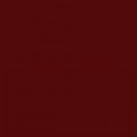
杵上座！親見南無羌佛拿杵上座的金豔萍、徐蒞達
二人，在報紙上
公開懸獎兩千萬美金
，聲明世界上
若有任何人能打破祂創下的“拿杵上座”上超
59
段的
紀錄，就能拿走這筆巨額獎金！到今天為止，無人
能拿起南無羌佛的金剛杵！