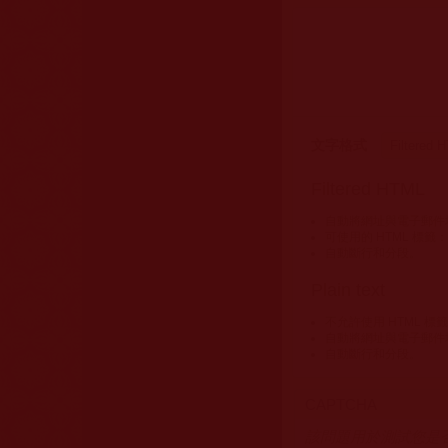
文字格式
Filtered HTML
自動將網址與電子郵件
可使用的 HTML 標籤：<a> <e
自動斷行和分段。
Plain text
不允許使用 HTML 標
自動將網址與電子郵件
自動斷行和分段。
CAPTCHA
該問題用於測試您是