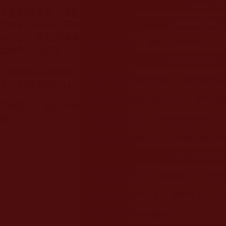
光明懺悔 (30)
了會到哪裡去？佛陀恩師說法告訴我們通過自己修行學佛
佛教學佛修行歷程 (1
美好的事情啊！因此，我們要讓更多的人知道學佛修行的
區，讓大家都來學習南無羌佛說法，依教奉行，諸惡莫作
行人紀實 (145)
精怪、非人學佛錄 (4)
生得到成就解脫。
佛教法會共修活動心得 (
，會有不完整的地方，你可以好好恭聞南無羌佛親說的《
大悲千手觀音大壇法會 (35)
觀世音菩薩大悲
才有對這個問題最完美的答案！
機構開光成立法會活動心得 (11)
共修活動心得
有的眾生，都能來瞭解佛陀親說之宇宙人生真相，瞭解能
脫！
禪修活動心得 (21)
亡者功德回向法會 (21)
其他法會活動心得 (45)
高智爾球活動心得 (
法著文集影視心得 (
多杰羌佛第三世 (7)
揭開真相 (5)
老實修行
恭讀聖德文稿心得 (13)
智慧分享 (5)
影
佛弟子修行受用紀實書籍 (5)