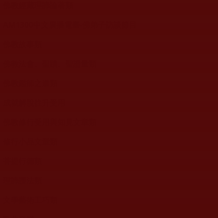
佛教經藏理諦論著類
AM1300中文廣播電臺-佛弟子訪談節目
佛教故事類
佛教法會、聖蹟、聖證量類
佛教鑑師之道類
成就解脫往升受用
佛教修行受用與知見文章類
修行小品文章類
菩提行德類
理諦護法類
文學藝術工巧類