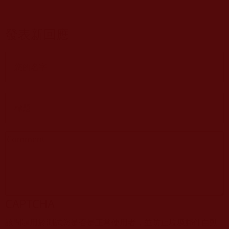
發表新回應
CAPTCHA
該問題用於測試您是否是正常使用者，並防止垃圾郵件自動