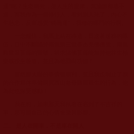
運”呢？生老病死，是人生的規律，無論誰都逃不
過，而我作為一個修行人，看到別人死了，內心不
生慈悲，反而感覺“觸黴運”，我修的哪門的行啊。
一念醒悟，我馬上站在路邊，目送著送葬的隊
伍，口中不斷誦持南無第三世多杰羌佛佛號，南無
觀世音菩薩的聖號，祈求諸佛菩薩能加持他往生極
樂或投生善道。並且為他回向功德！
當然那天辦的事情很順利，並且我也制止了我
的合作夥伴準備購買西山老母雞而殺生的行為，他
為此也深受感動！
我在想，如果那天我執著在遇到了不吉祥的
事，那可能自己的心情會受其影響。
二、 是人在開車，不是車在開人