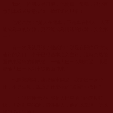
我的一位朋友是司機，他開車非常穩，很少有
急刹車或者故意搶道、搶紅燈的現象！
他經常說：“是人在開車，不是車在開人，人不
能成為車的奴隸，更不能成為情緒的奴隸，安全第
一！”
有一次我就見識了他說的！那是在開往環城快
速路的入口，車子已經基本進入主路。這時突然後
面傳來緊急的喇叭聲，一輛大巴車疾馳而過，眼看
那輛大巴車不刹車從後面沖來！
他趕緊讓開，讓那輛車開過，我驚出一身冷
汗，很是生氣，說這是什麼樣的“路霸”司機啊？
朋友說這種情況可能是大巴車前面的速度較
快，再踩刹車的話，慣性很大，他難以掌控！所以
我們必須讓他！