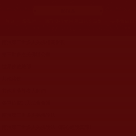
影視區
您在這裡
首頁
»
影視區
»
佛教修行受用與知見文章類
»
要學會做自己
影視分類列表
南無第三世多杰羌佛相關影視
第三世多杰羌佛辦公室
世界佛教總部
其他諸佛
其他菩薩尊者大師們
各單位資訊與法會會議
南無第三世多杰羌佛說法
南無第三世多杰羌佛說法《藉心經說真諦》