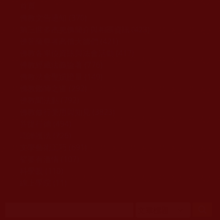
移至主內容
首頁
佛教文告通知 (370)
第三世多杰羌佛簡介與相關資訊 (423)
佛菩薩尊者高僧大德們 (421)
佛教各單位資訊與法會活動 (417)
佛教經藏法義論著 (776)
佛教法會聖蹟證量 (149)
佛教鑑師之道 (292)
佛教聞法點 (792)
佛教修行受用與知見 (3823)
菩提行德 (494)
理諦護法 (726)
文學藝術工巧 (691)
娑婆有溫情 (107)
科學眼 (110)
線上學院 (11)