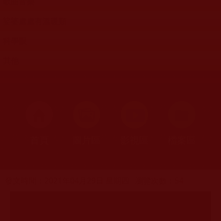
歌曲音樂
娑婆處處有溫暖類
科學眼
其他
首頁
圖片區
影視區
檔案區
發文時間：2021年04月29日 星期四
瀏覽次數：54