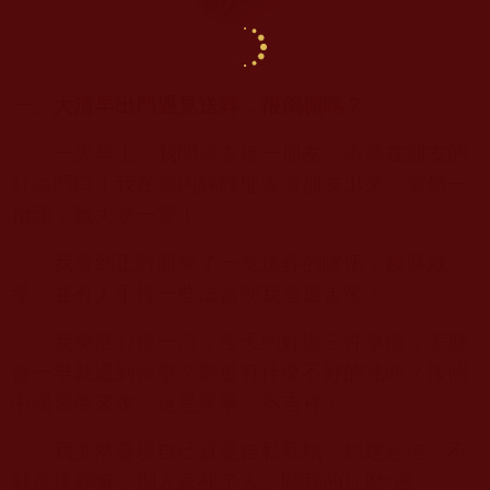
一、大清早出門遇見送葬，很倒楣嗎？
一天早上，我開車去接一朋友，車停在朋友的
社區門口！我在車內靜靜地等著朋友出來，突然一
抬頭，我大吃一驚！
我看到正對面來了一支送葬的隊伍，披麻戴
孝，並有人手持一些法器朝我這邊走來！
我突然心裡一沉，今天約好辦三件事情，怎麼
會一早就遇到喪事？難道有什麼不好的兆頭？按照
中國習俗來說，這是黑事，不吉祥！
我突然發現自己真是自私我執，封建迷信，不
就是送葬嘛，別人家死了人，關我的什麼“黴