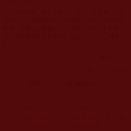
這件事給了我很大啟發，我們平時開車時，會
遇到一些司機開的車很不守規矩，但站在他的角度
來看，可能他也有他的難言之隱，因此互相理解一
下，就會避免很多的事情的發生，於人於己都有
利！
撰稿：東山
編輯：西邊的彩虹
轉載自：今日頭條 佛教新視野
https://www.toutiao.com/w/a1679210901235723/
站註：佛弟子修學如來正法的知見與受用文章，其
內容可能有若干錯誤，故只能作為參考交流、薰陶
鼓勵之用，不為正見法理依據。