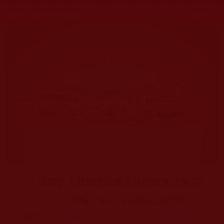
發文時間：2020年10月29日 星期四
瀏覽次數：866
揭露妖人邪精謗佛擾正法的幾種伎倆
(
四
)
-
引用騙子的話說沒有認證祝賀
承續「
揭露妖人邪精謗佛擾正法的幾種伎倆