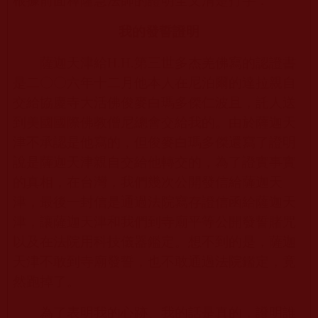
根據前面釋隆慧法師的證明全文清楚打字：
我的發誓證明
薩迦天津給
H.H.
第三世多杰羌佛寫的認證書
是二〇〇六年十二月他本人在尼泊爾的達拉親自
交給協慶寺大活佛俊麥白瑪多傑仁波且，託人送
到美國國際佛教僧尼總會交給我的。由於薩迦天
津不承認是他寫的，但俊麥白瑪多傑還寫了證明
說是薩迦天津親自交給他轉交的，為了證實事實
的真相，在台灣，我們幾次公開發信給薩迦天
津，最後一封信是通過法院寫存證信函給薩迦天
津，讓薩迦天津和我們到寺廟平等公開發誓賭咒
以及在法院用科技儀器鑑定。想不到的是，薩迦
天津不敢到寺廟發誓，也不敢通過法院鑑定，竟
然跑掉了。
為了表明我的心跡、我的話是真的，證明誰