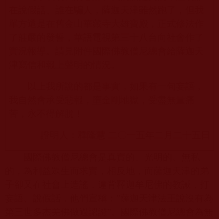
在說假話、誰在騙人，薩迦天津雖然跑了，但我
單方還是在舊金山華藏寺大雄寶殿，正式修法作
了莊嚴的發誓，華語電視第三十八台向社會作了
實況報導。請見附件國際佛教僧尼總會給薩迦天
津寫信和報上聲明的情況。
以上我所說的都是事實，如果有一句妄語，
我自然會承受惡報，墮金剛地獄，受盡無量痛
苦，永不得解脫！
證明人：釋隆慧 二〇一五年二月二十五日
國際佛教僧尼總會是真實的、光明的、無私
的，為利益眾生而求實，相反地，而薩迦天津的弟
子卻又在社會上造謠，違背釋迦牟尼佛的教誡，打
妄語、說假話，他們宣稱：
”
薩迦天津法王說沒有為
第三世多杰羌佛做過認證
”
。國際佛教僧尼總會為無