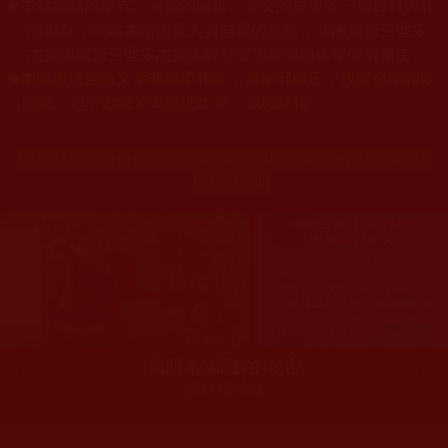
本站網站的型式、目錄的編排、圖文的呈現等一切資料與相
◆
關規劃，均為本站建置人員自我的意思，非南無第三世多
杰羌佛或第三世多杰羌佛辦公室等其他機構單位所指使。
◆
本區護法言論文章非顯柔和語，為摧邪顯正，故顯金剛相以
除魔，起心動念皆為慈悲出發，以救迷情。
系統護法文：
H.H.第三世多杰羌佛佛陀覺量全面展顯 事實真
相普照光明
揭開羌佛隱深的秘密
關珠作證全文
您在這裡