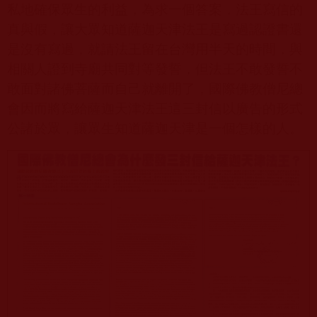
私地確保眾生的利益，為求一個答案，法王寫信的
真與假，讓大眾知道薩迦天津法王是寫過認證書還
是沒有寫過，就請法王留在台灣用半天的時間，與
相關人證到寺廟共同對等發誓，但法王不敢發誓不
敢面對諸佛菩薩而自己就離開了，國際佛教僧尼總
會因而將寫給薩迦天津法王這三封信以廣告的形式
公諸於眾，讓眾生知道薩迦天津是一個怎樣的人。