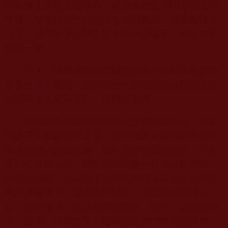
印在書上大量公開發行，相關大德會立即出面澄清
事實，你會從那一刻起終生走投無路，甚至被告上
法庭，這等於是公開告訴大家你是騙子，你是自尋
死路一條。
再來，國際佛教僧尼總會這麼一個極其嚴肅的
世界性
機構，他們會把一份假的認證書提供給
佛教
出版社拿去刊印發行，自找罵名嗎？
否認自己認證附議的那極少數所謂大德，也實
則是下流齷齪狼狽之徒，明明知道人家已經擁有他
真實寫過此文的證據，如今卻公然否認行文，等於
是自己往牆上撞，因為這些證據一旦公諸於網路、
訴諸法律時，他就成了地地道道鑽入高僧大德外殼
的江湖騙子了，因為非常簡單，真假可以輕輕分
出：這些法王、仁波且們的筆跡、印章、所用的印
泥，還有，他們的手一定觸摸過他們所寫的證書，