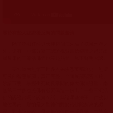
關於有些人認證後反悔的問題釐清
除了第
41
任薩迦天津這個
江湖騙子
妖魔邪精之
外，還有一小部分寫了認證祝賀書信卻隨之起鬨出
爾反爾的三流活佛們也湊起熱鬧，私下聲明否認。
要知道南無第三世多杰羌佛憑著那歷史上無聖
可及的智慧展顯，真正完整、全面展顯顯密圓通、
妙諳五明，掌握生死於反掌間的偉大佛法證量，南
無第三世多杰羌佛有必要偽造一份出自一些三流活
佛的認證書嗎？說實在話，無論哪些法王、仁波切
地位再高，那怕是大聖德們對於給佛陀所寫的認
證，對佛陀來說，是毫無價值的一張廢紙，由於寫