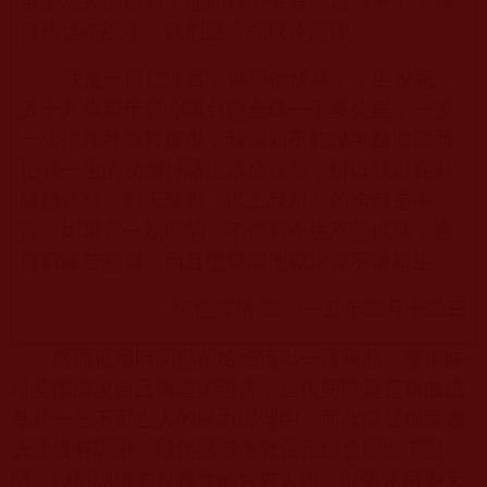
世多杰羌佛那邊，他們就不要宣傳這個事了，我
這邊也不說了，我們雙方採取冷處理。」
我是一個仁波且，為學佛成就，了生脫死，
五十九歲那年發心環台灣全島一千多公里，一步
一大禮拜拜佛拜度母，我深知不能說半點假話而
把我一生的功德付諸流水造罪業，所以我現在對
諸佛菩薩、對天發誓：以上我所寫的全都是事
實，如果有一點假的，不僅我今生不得成就，遭
無窮痛苦惡報，而且墮無間地獄永遠不得超生。
恆性嘉措 二〇一五年二月十二日
然而這個時間點卻恰恰流出一段視頻，楚稱曲
培竟懺悔說自己偽造認證書，這很明顯是楚稱曲培
基於一些不可告人的壓力與理由，而改口聲稱薩迦
天津沒有認證。隨後國際佛教僧尼總會即做了說
明，說明認證書是真實的皆有人證，並要求薩迦天