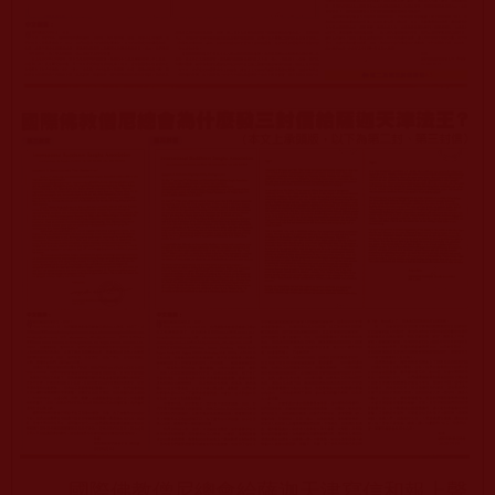
國際佛教僧尼總會給薩迦天津寫信和報上聲