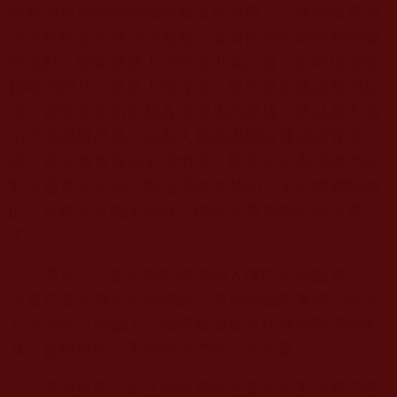
自然而然地他們的指紋就留在證書上，通過簡單的
法學科技鑒定便清清楚楚，還有他們當時所在的國
家地點、聯繫交接人員的進出國記錄、當時現場交
接時的照片、眾多人證等等，這些足以構成我們起
訴、索賠名譽損失和各項損失的證據。所以真大德
不可能那麼愚蠢，若有人膽敢繼續誣蔑或違背道
德、否認事實真相妄語申明，那就充分表明他們絕
對不是真的大德，而是毫無智慧的凡夫冒牌貨騙錢
的，這種劣質騙子那就只能待因果成熟自食惡果
了。
而另一方面也奉勸那些初入佛門的愚蠢弟子，
不要在背地裡否認你們師父寫過的認證事實，因為
凡是說假話的騙子，都將被徹底扒掉他假聖者的面
具，會很慘的，不要給你們師父掘墳墓。
下面推薦一篇文章給那些在是非利害現實問題