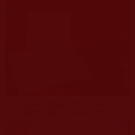
楚稱曲培堪布證明薩迦天津法王的認證書是天津
法王親自交給他本人和白瑪多杰仁波且的。