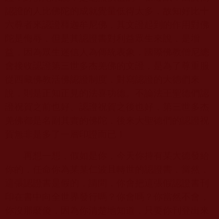
認證的人比佛陀的成就覺量低得太多，故知好比十
六尊者來認證釋迦牟尼佛，其文證起到的作用對佛
陀是侮辱，但是其認證書對利益眾生來說，是增
益，因為眾生迷信人為傳統表象，國際佛教僧尼總
會接收認證第三世多杰羌佛的文證，是為了尊重服
從西藏佛教活佛認證制度，對寫認證的大德們來
說，則是正知正見的法喜功德。不論法王聖德們認
證祝賀之前也好、認證祝賀之後也好，第三世多杰
羌佛都是名副其實的佛陀，後來大聖德們的認證祝
賀無非是多了一層印證而已！
再想一想，假如是你，今天你持有某大德發給
你的，任命你為某某仁波且轉世的認證書，當然，
這張認證書是假的，請問，你會把這張假認證書刊
印在書中向全世界發行嗎？你會嗎？你當然不會，
你沒那麼傻，因為你清楚地知道，只要你刊登出來