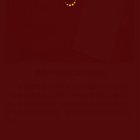
俊麥白瑪多杰仁波切的證明
寧瑪派教主頂果欽哲大法王認證並主持坐床
的俊麥白瑪多杰仁波切，手中拿著他自己親自簽
名、按手印的證明，證明薩迦天津法王為第三世
多杰羌佛寫的認證書，是薩迦天津親自交給他轉
交的。