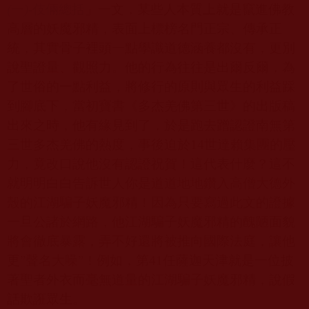
(
一
)-
伎倆總括
」一文，某些人本質上就是竄進佛教
高層的妖魔邪精，表面上標榜名門正宗、傳承正
統，其實骨子裡頭一點學識道德涵養都沒有，更別
說聖證量、觀照力。他的行為往往是出爾反爾，為
了世俗的一點利益，將修行的原則與眾生的利益踩
到腳底下，當初寶書《多杰羌佛第三世》的出版稿
出來之時，他有緣見到了，於是跑去蹭認證南無第
三世多杰羌佛的熱度，事後迫於
14
世達賴集團的壓
力，竟改口說他沒有認證祝賀！這代表什麼？這不
就明明白白告訴世人你是
道道地地鑽入高僧大德外
殼的江湖騙子
妖魔邪精！
因為只要寫過此文的證據
一旦公諸於網路，他江湖騙子
妖魔邪精
的醜陋面貌
將會徹底暴露，弄不好還將被推向國際法庭，讓他
更
”
聲名大噪
”
！例如，第
41
任薩迦天津就是一位披
著聖者外衣而毫無道量的
江湖騙子
妖魔邪精，說假
話欺誑眾生。