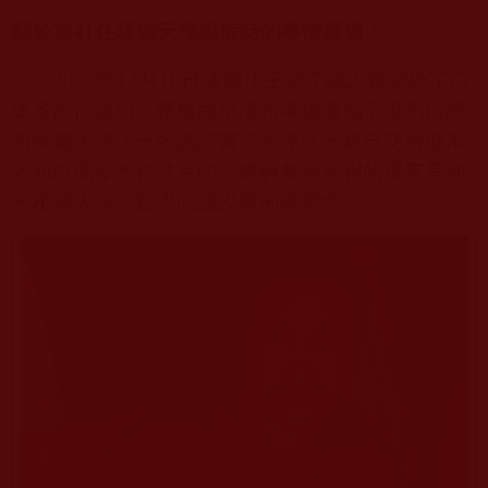
關於第
41
任薩迦天津說假話的事情經過：
2006
年
12
月
10
日薩迦法王寫了認證書交給了白
瑪多杰仁波切，楚稱曲培堪布事後還寫了證明信證
明薩迦天津法王的認證書是天津法王親自交給他本
人和白瑪多杰仁波且的，瞭解整個過程的還有其他
的相關人員，都證明認證書的真實性。