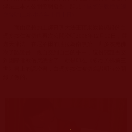
津法王本人公開聲明發誓。詳見：
國際佛教僧尼總
會聲明(
二零零八年十月十日
)
而由達賴的上師甯瑪大法王頂果欽哲認證的白
瑪多杰仁波切也再次公開證明
2006
年
12
月
10
日，薩
迦天津法王在尼泊爾的達拉為南無第三世多杰羌佛
寫了認證書，親自交到自己的手中，這份認證書交
到國際佛教僧尼總會了，就是印在《多杰羌佛第三
世》書上的認證書，白瑪多杰仁波切寫證明時公開
錄了像的。