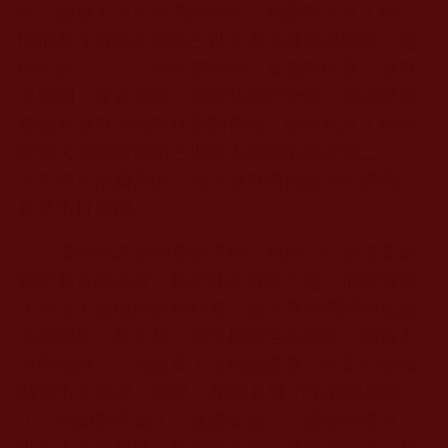
話。薩迦天津來台灣的時候，我親自去見了他，
問他有沒有給南無第三世多杰羌佛寫過認證，他
回答說：二〇〇六年整年他一直都在印度，沒有
出過國，沒有寫過。我當時感到奇怪，寫認證書
跟他有沒有出國有什麼關係呢？後來我才了解到
薩迦天津給南無第三世多杰羌佛的認證書二〇〇
六年在尼泊爾寫的，我又沒有問他是否出過國，
真是不打自招。
當時我為這個事很苦惱，我的一位朋友是蒙
藏委員會的高官，我把此事告訴了他，他說薩迦
天津法王是他的多年好友，他去幫我問問到底是
怎麼回事。幾天后，這位朋友告訴我說，薩迦天
津對他講：「我是寫了這個認證書，但是
××
喇嘛
喊我不要承認。我跟
××
喇嘛是幾十年的老朋友
了，我如果承認了，就撕破臉了。請你轉告第三