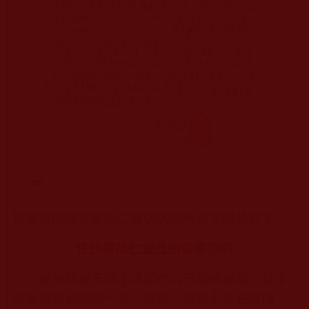
根據前面恆性嘉措仁波切的證明全文清楚打字：
恆性嘉措仁波且的發誓證明
關於薩迦天津不承認他自己給南無第三世多
杰羌佛寫過認證一事，薩迦天津完全是在說假