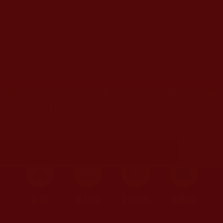
首頁
»
理諦護法
»
捍衛南無第三世多杰羌佛
»
揭露妖人特
您在這裡
首頁
»
理諦護法
»
捍衛南無第三世多杰羌佛
»
系列式反駁
您在這裡
首頁
»
理諦護法
»
捍衛南無第三世多杰羌佛
»
反對認證祝
您在這裡
首頁
»
理諦護法
»
邪惡集團擾正法
»
第41任薩迦天津說假
揭露妖人邪精謗佛擾正法的幾種伎倆
(四)-引用騙子的話說沒有認證祝賀(小
劉)
首頁
圖片區
影視區
檔案區