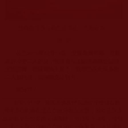
楚稱曲培堪布寫的證明信，其内容為：
證
明
公元
2006
年
12
月
10
日，父親為義仲海、母親
為許坤芳二人的兒子被薩迦法王認證為轉世活佛
的認證書，從薩迦法王足下，我和协庆白瑪多杰
二人領取後，我倆轉交給對方。
願吉祥！
直到
2012
年
5
月國際佛教僧尼總會等機構在臺
灣將達賴喇嘛西藏流亡政府告上法庭，因其惡意誹
謗南無第三世多杰羌佛團體；
2012
年下半年，薩迦
天津法王身為達賴流亡政府的一個常委，迫於達賴