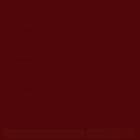
移至主內容
首頁
佛教文告通知 (370)
第三世多杰羌佛簡介與相關資訊 (423)
佛菩薩尊者高僧大德們 (421)
佛教各單位資訊與法會活動 (417)
佛教經藏法義論著 (776)
佛教法會聖蹟證量 (149)
佛教鑑師之道 (292)
佛教聞法點 (792)
佛教修行受用與知見 (3823)
菩提行德 (494)
理諦護法 (726)
文學藝術工巧 (691)
娑婆有溫情 (107)
科學眼 (110)
線上學院 (11)