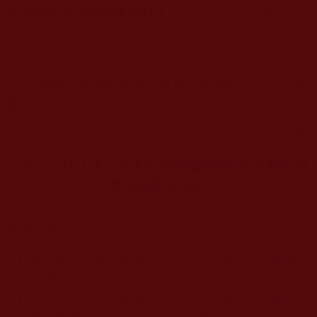
面前迷失清淨擇法眼的行人：
到底有誰認得佛法？
（之二）——
從修行人的「種」與「品」談起(
拉珍
聖德)
(
後續仍有系列文章，針對邪妖重點手法一一批
駁，待續
……
)
小劉
取材自：
H.H.
第三世多杰羌佛佛陀覺量全面展顯
事
實真相普照光明
系列文章
揭露妖人邪精謗佛擾正法的幾種伎倆(一)-伎倆總括
(小劉)
揭露妖人邪精謗佛擾正法的幾種伎倆(二)-穿鑿附會
某某子虛烏有的烏龍通緝案(小劉)