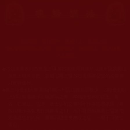
末法時期，邪妖橫行，蠱惑人心，亂我正法。
本站宣揚捍衛如來正法，摧邪顯正，施益眾生，起正知見，
不為魔惑。
◆
本站遵奉依行南無第三世多杰羌佛與釋迦牟尼佛所說的教法
為無上根本指南，並遵照第三世多杰羌佛辦公室的文告努
力實行運作。
◆
除三段金釦大聖德能作開示所說法義錯誤較少，四段金釦以
上的巨聖德能作正確開示之外，本站所發布的法王、尊
者、仁波且、法師、居士等的文章均不作為法義依據，最
多只能作為知見行持參考之用，凡不符合南無第三世多杰
羌佛說法的內容，皆屬邪說邊見錯誤之理，一概不可依從
學習。