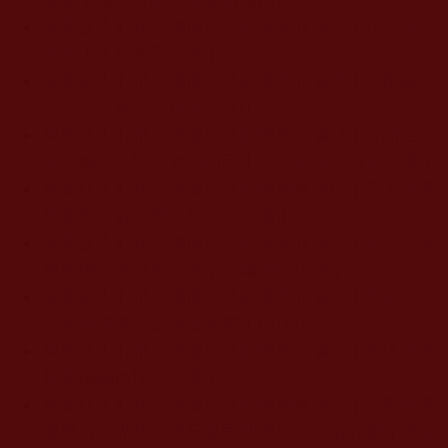
揭露妖人邪精謗佛擾正法的幾種伎倆(三)-在認證的
議題上大作文章(小劉)
揭露妖人邪精謗佛擾正法的幾種伎倆(四)-引用騙子
的話說沒有認證祝賀(小劉)
揭露妖人邪精謗佛擾正法的幾種伎倆(五)-公開否
認、侮辱、對抗他們自己上師們的認證祝賀(小劉)
揭露妖人邪精謗佛擾正法的幾種伎倆(六)-造謠說南
無羌佛只有小學文化水平(小劉)
揭露妖人邪精謗佛擾正法的幾種伎倆(七)-造謠說南
無羌佛不收供養是為了詐騙錢財(小劉)
揭露妖人邪精謗佛擾正法的幾種伎倆(八)-造謠貶低
說南無羌佛只是個臨時畫工(小劉)
揭露妖人邪精謗佛擾正法的幾種伎倆(九)-造謠說南
無羌佛騙色性侵(小劉)
揭露妖人邪精謗佛擾正法的幾種伎倆(十)-說南無羌
佛獲得世界和平獎只是民間獎項，沒有什麼了不起