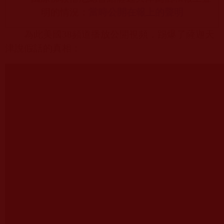
明的情況：
當時公開在報
上
的聲明
為此美國
38
頻道播放公開視頻，踢爆了薩迦天
津說假話的真相：