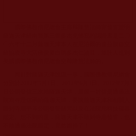
國際佛教僧尼總會主席釋隆慧法師亦發誓證明
薩迦天津給南無第三世多杰羌佛寫的認證書是二〇
〇六年十二月薩迦天津本人在尼泊爾的達拉親自交
給協慶寺大活佛俊麥白瑪多杰仁波且，並託人送到
美國國際佛教僧尼總會交釋隆慧法師的。
而針對薩迦天津說謊一事，國際佛教僧尼總會
分別於
2012
年
5
月
1
日、
2012
年
6
月
3
日、
2012
年
7
月
1
日公開發信三次給薩迦天津，最後一封信是通過法
院寫存證信函給薩迦天津，要讓薩迦天津和相關人
證到寺廟平等公開發誓賭咒以及在法院用科技儀器
鑑定。想不到的是，薩迦天津不敢到寺廟發誓，也
不敢通過法院鑑定，竟然跑掉了！