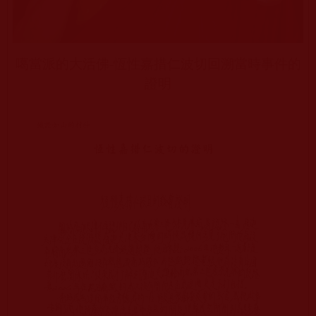
噶當派的大活佛
-
恆性嘉措仁波切回溯當時事件的
證明