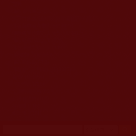
移至主內容
首頁
佛教文告通知 (370)
第三世多杰羌佛簡介與相關資訊 (423)
佛菩薩尊者高僧大德們 (421)
佛教各單位資訊與法會活動 (417)
佛教經藏法義論著 (776)
佛教法會聖蹟證量 (149)
佛教鑑師之道 (292)
佛教聞法點 (792)
佛教修行受用與知見 (3823)
菩提行德 (494)
理諦護法 (726)
文學藝術工巧 (691)
娑婆有溫情 (107)
科學眼 (110)
線上學院 (11)