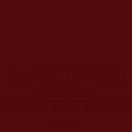
https://spreadtruedharma.org/2025/05/%E5%88%86%
E4%BA%AB%E5%8F%83%E5%8A%A0%E8%A
7%80%E9%9F%B3%E5%A4%A7%E6%82%B2%E
5%8A%A0%E6%8C%81%E6%B3%95%E6%9C%8
3%E7%9A%84%E7%9C%9F%E5%AF%A6%E5%8
F%97%E7%94%A8.html
本站註：佛弟子修學如來正法的知見與受用文章，
其內容可能有若干錯誤，故只能作為參考交流、薰
陶鼓勵之用，不為正見法理依據，一切法義以南無
第三世多杰羌佛說法為依歸。
更多文章