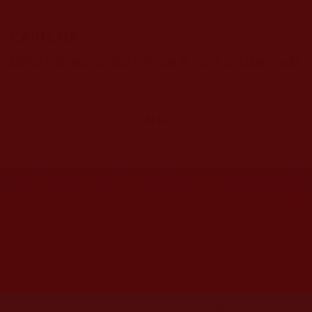
CAPTCHA
該問題用於測試您是否是正常使用者，並防止垃圾郵件自動
提交。
網站文章總數：
7195
網站圖片總數：
17882
網站影視總數：
1658
網站檔案總數：
1118
今日瀏覽人次：
1257
總瀏覽人次：
3093988
今日瀏覽文章數：
978
總瀏覽文章數：
2355166
今日瀏覽影視數：
101
總瀏覽影視數：
91007