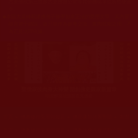
杰羌佛或第三世多杰羌佛辦公室等其他機構單位所指使派
令。
◆
本區大量轉載諸佛弟子修學如來正法的受用文章，其內容可
能有若干錯誤，故只能作為參考交流、薰陶鼓勵之用，不
為正見法理依據。
聖僧寂後肉身大神變 開創佛史圓寂新篇章
印證解脫法源就在羌佛處
您在這裡
首頁
»
佛教修行受用與知見
»
佛菩薩加持展聖蹟
»
觀世音
您在這裡
首頁
»
佛教修行受用與知見
»
佛教法會共修活動心得
»
觀