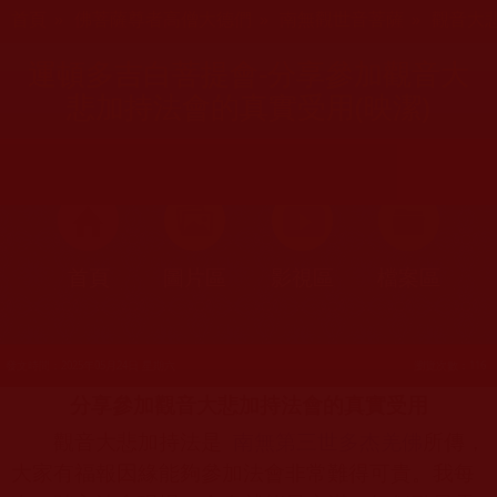
您在這裡
首頁
»
佛菩薩尊者高僧大德們
»
南無觀世音菩薩
»
觀音大
運頓多吉白菩提會-分享參加觀音大
悲加持法會的真實受用(映潔)
首頁
圖片區
影視區
檔案區
發文時間：2025年05月24日 星期六
瀏覽次數：116
分享參加觀音大悲加持法會的真實受用
觀音大悲加持法是
南無第三世多杰羌佛
所傳，
大家有福報因緣能夠參加法會非常難得可貴。我每