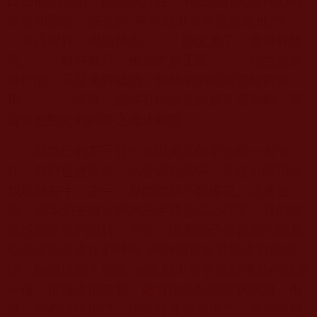
口讓他們吐出，細節不詳述。有幾個師兄姐內心有
些疑問困惑，慈悲的
南無觀世音菩薩鼓勵他們：
「做得很好，繼續努力。」「妳太累了，要好好休
息。」「好好修行，佛法才是正業。」「此生是來
修行的，不是來拼錢的，你帶來的福報資糧夠你
用。」……等等。記得有位師兄答應了還不夠，菩
薩要他堅定的回答之後才離開。
我自己的左手臂一直以來某個姿勢點一直卡
住，有時也會痠麻。法會過程當中，菩薩不斷指示
我甩動右手、左手，身體腰部不斷搖晃。法會過
後，原本想去做治療的左手臂也自己好了，真的非
常感謝菩薩的加持。另外，跟著自己去參加的鄰居
也表示法會進行的時候
南無觀世音菩薩來跟她說
話，她很感動！她說
南無觀世音菩薩好像她的媽媽
一樣，很溫柔很慈悲，她有很多話想跟媽媽說，但
是一句都沒說出口，媽媽好像都知道了。過程中她