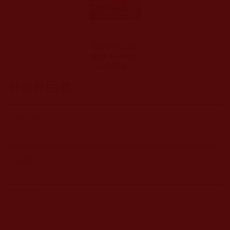
運頓多吉白菩提
會-佛法與疾病的
感想(邱煌仁)
發表新回應