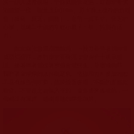
次一踏入法會現場，全身就能量充滿，好似勁量電
池寶寶一樣，能量達到
100%
。原本身上積存的負能
量（痠痛、疲乏、腦脹），全部一掃而空。疲乏的
心臟，就像二十歲的年輕小夥子一般，特別有活
力。
此次在法會還沒開始前，一股力量帶著我向壇
城頂禮禮拜，並對虛空菩薩護法聖神合十表示感
謝。接著帶著我繞著整個會場快走，至壇城前時，
我對著金燦燦的法台吸足氣，然後用力向參加的志
工及有緣善信吹氣，然後繞著會場，不斷的重複此
動作。不管是之前就入座的，還是後來進場的，一
個都沒有漏掉，感謝菩薩的慈悲加持。