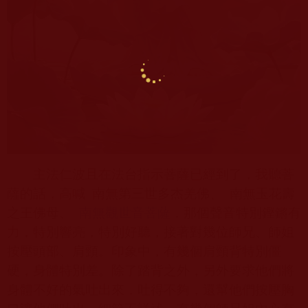
主法仁波且在法台指示菩薩已經到了，我聽菩
薩的話，高喊
南無第三世多杰羌佛、
南無玉花壽
之王佛母、
南無觀世音菩薩
，那個聲音特別鏗鏘有
力，特別響亮，特別好聽，接著對幾位師兄、師姐
按壓頭部、肩頸。印象中，有幾個肩頸背特別僵
硬，身體特別差。除了踏背之外，另外要求他們將
身體不好的氣吐出來，吐得不夠，還幫他們按壓胸