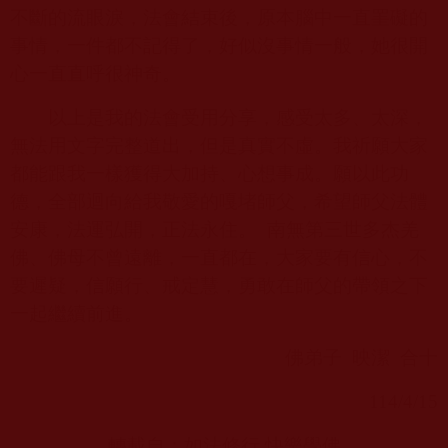
不斷的流眼淚，法會結束後，原本腦中一直罣礙的
事情，一件都不記得了，好似沒事情一般，她很開
心一直直呼很神奇。
以上是我的法會受用分享，感受太多、太深，
無法用文字完整道出，但是真實不虛。我祈願大家
都能跟我一樣獲得大加持、心想事成。願以此功
德，全部迴向給我敬愛的嘎堵師父，希望師父法體
安康，法運弘開，正法永住。
南無第三世多杰羌
佛、佛母不曾遠離，一直都在，大家要有信心，不
要遲疑，信願行、戒定慧，勇敢在師父的帶領之下
一起繼續前進。
佛弟子
映潔
合十
114/4/15
轉載自：
如法修行 快樂學佛