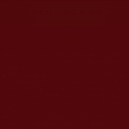
大量佛弟子恭聞羌佛法音，修學如來正法，而獲諸受用。
◆
本站遵奉依行南無第三世多杰羌佛與釋迦牟尼佛所說的教法
為無上根本指南，並遵照第三世多杰羌佛辦公室的文告努
力實行運作。
◆
除三段金釦大聖德能作開示所說法義錯誤較少，四段金釦以
上的巨聖德能作正確開示之外，本站所發布的法王、尊
者、仁波且、法師、居士等的文章均不作為法義依據，最
多只能作為知見行持參考之用，凡不符合南無第三世多杰
羌佛說法的內容，皆屬邪說邊見錯誤之理，一概不可依從
學習。
◆
本站網站的型式、目錄的編排、圖文的呈現等一切資料與相
關規劃，均為本站建置人員自我的意思，非南無第三世多