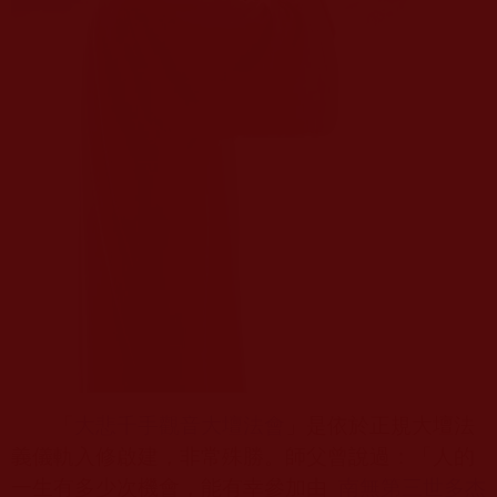
「
大悲千手觀音大壇法會
」是依於正規大壇法
義儀軌入修啟建，非常殊勝。師父曾說過：「人的
一生有多少次機會，能有幸參加由
南無第三世多杰