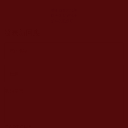
參加觀音大悲加
持法會 治好我十
多年的眼疾頑症
(明英)
發表新回應
CAPTCHA