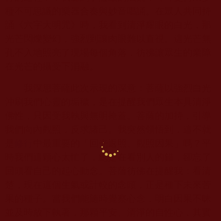
種不可思議的樂器合奏與妙音唱誦。在眾人共同持
誦《六字大明咒》時，我看到清淨耀眼的白光，那
光芒閃爍變幻，強烈到讓肉眼難以直視。這光芒無
孔不入地照亮了現場每個角落，彷彿讓眾生的業障
在光芒的攝受下消融。
我深思菩薩此次示現的深意：菩薩以強烈白光
沖刷我們心靈的垢穢，是在提醒我們眾生本具清淨
佛性，只因受我執與無明掩蓋。菩薩的加持，引導
我們向內觀照，反求諸己。我突然領悟到，這不就
是
修行
中最重要的「回光返照、觀照因果」嗎？平
時我們這顆心太忙了，總是在看別人的錯，卻忘了
回頭看自己的起心動念。菩薩彷彿在提醒我：看清
楚，現在這個生氣或計較的念頭，正是種下未來苦
果的種子。當我們能隨時覺察心念，明白因果不昧
並及時放下執著，那顆平安、清淨的自性心，其實