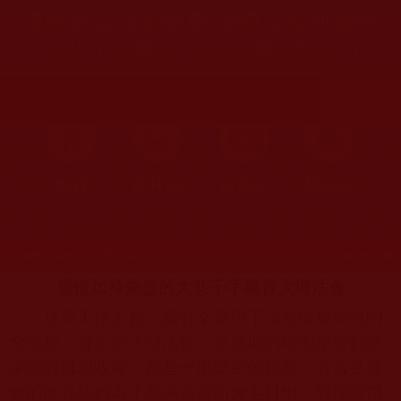
運頓多吉白菩提會-感悟加持無盡的
大悲千手觀音大壇法會(邱煌仁)
首頁
圖片區
影視區
檔案區
發文時間：2026年04月16日 星期四
瀏覽次數：30
感悟加持無盡的大悲千手觀音大壇法會
身為工作人員，我有幸參與了法會從無到有的
全過程。每次的大型法會，從前期的場地布置到結
束後的撤場收尾，都是一場艱巨的挑戰。看著菩提
會的師兄姐們為了圓滿法會而奔走付出，我深深體