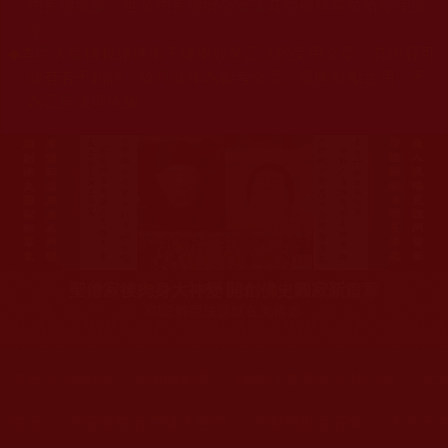
杰羌佛或第三世多杰羌佛辦公室等其他機構單位所指使派
令。
◆
本區大量轉載諸佛弟子修學如來正法的受用文章，其內容可
能有若干錯誤，故只能作為參考交流、薰陶鼓勵之用，不
為正見法理依據。
聖僧寂後肉身大神變 開創佛史圓寂新篇章
印證解脫法源就在羌佛處
您在這裡
首頁
»
佛教修行受用與知見
»
佛教法會共修活動心得
»
大
您在這裡
首頁
»
佛菩薩尊者高僧大德們
»
南無觀世音菩薩
»
大悲千