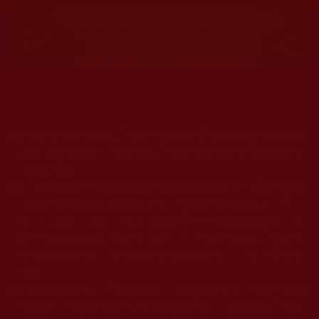
大量佛弟子恭聞羌佛法音，修學如來正法，而獲諸受用。
◆
本站遵奉依行南無第三世多杰羌佛與釋迦牟尼佛所說的教法
為無上根本指南，並遵照第三世多杰羌佛辦公室的文告努
力實行運作。
◆
除三段金釦大聖德能作開示所說法義錯誤較少，四段金釦以
上的巨聖德能作正確開示之外，本站所發布的法王、尊
者、仁波且、法師、居士等的文章均不作為法義依據，最
多只能作為知見行持參考之用，凡不符合南無第三世多杰
羌佛說法的內容，皆屬邪說邊見錯誤之理，一概不可依從
學習。
◆
本站網站的型式、目錄的編排、圖文的呈現等一切資料與相
關規劃，均為本站建置人員自我的意思，非南無第三世多