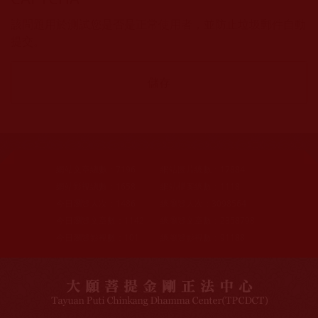
該問題用於測試您是否是正常使用者，並防止垃圾郵件自動
提交。
網站文章總數：
7196
網站圖片總數：
17884
網站影視總數：
1658
網站檔案總數：
1118
今日瀏覽人次：
1486
總瀏覽人次：
3098564
今日瀏覽文章數：
1142
總瀏覽文章數：
2358798
今日瀏覽影視數：
101
總瀏覽影視數：
91188