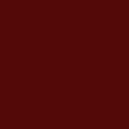
E6%82%9F%E5%8A%A0%E6%8C%81%E7%84%
A1%E7%9B%A1%E7%9A%84%E5%A4%A7%E6%
82%B2%E5%8D%83%E6%89%8B%E8%A7%80%E
9%9F%B3%E5%A4%A7%E5%A3%87%E6%B3%9
5%E6%9C%83.html
本站註：佛弟子修學如來正法的知見與受用文章，
其內容可能有若干錯誤，故只能作為參考交流、薰
陶鼓勵之用，不為正見法理依據，一切法義以南無
第三世多杰羌佛說法為依歸。
更多文章