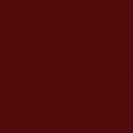
羌佛
所教導，依正規大壇儀軌所啓建的法會呢？」
我們應當倍加感恩與珍惜，並接引更多人來種下菩
提因種。要讓菩提因開花結果，我們必須勤於恭聞
H.H.
第三世多杰羌佛
的
法音
，明信因果不昧，從
「諸惡莫作、眾善奉行」著手。依教奉行，如法而
修，災厄自然遠離，智慧與福德便能圓滿增長。感
恩
南無第三世多杰羌佛、
南無玉花壽之王佛母、
南無大悲千手觀世音菩薩。
佛弟子
邱煌仁
合十
2026/4/13
感悟加持無盡的大悲千手觀音大壇法會
轉載自：
如法修行 快樂學佛
https://spreadtruedharma.org/2026/04/%E6%84%9F%