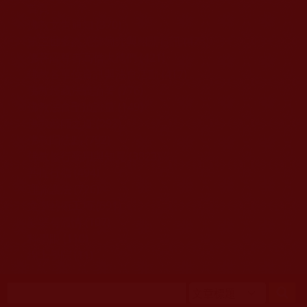
移至主內容
首頁
佛教文告通知 (370)
第三世多杰羌佛簡介與相關資訊 (423)
佛菩薩尊者高僧大德們 (421)
佛教各單位資訊與法會活動 (417)
佛教經藏法義論著 (776)
佛教法會聖蹟證量 (149)
佛教鑑師之道 (292)
佛教聞法點 (792)
佛教修行受用與知見 (3823)
菩提行德 (494)
理諦護法 (726)
文學藝術工巧 (691)
娑婆有溫情 (107)
科學眼 (110)
線上學院 (11)