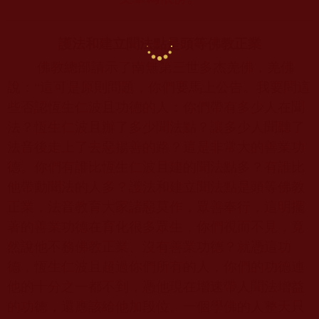
護法和建立聞法點是頭等佛教正業
佛教總部請示了南無第三世多杰羌佛，羌佛
說：“這可是原則問題，你們要馬上公告。我要問這
些否認恆生仁波且功德的人：你們帶有多少人在聞
法？恆生仁波且辦了多少聞法點？讓多少人聞聽了
法音後走上了去惡揚善的路？這是非常大的善業功
德。你們有誰比恆生仁波且建的聞法點多？有誰比
他帶動聞法的人多？護法和建立聞法點是頭等佛教
正業，法音教育大家諸惡莫作，眾善奉行，這明擺
著的善業功德在育化很多眾生，你們視而不見，竟
然說他不務佛教正業、沒有善業功德？就憑這功
德，恆生仁波且超過你們所有的人，你們的功德連
他的十分之一都不到，憑他現在增速帶人聞法增益
的功德，還應該給他加段位。一個學佛的人整天只