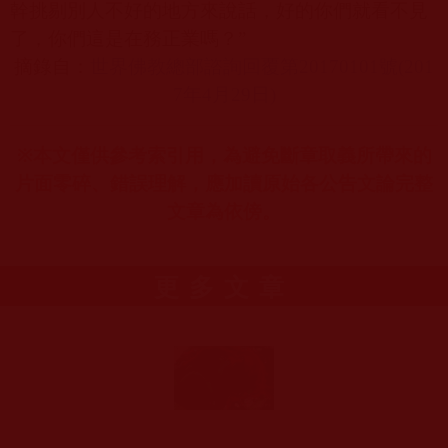
幹挑剔別人不好的地方來說話，好的你們就看不見
了，你們這是在務正業嗎？”
摘錄自：
世界佛教總部諮詢回覆第20170101
號(201
7
年4
月29
日)
※
本文僅供參考索引用，為避免斷章取義所帶來的
片面零碎、錯誤理解，應加讀原始各公告文論完整
文章為依傍。
更多文章