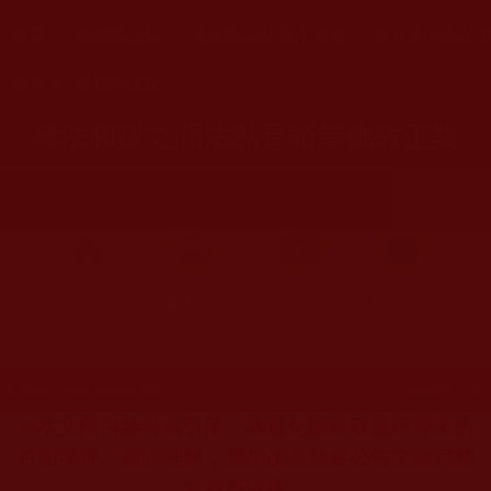
您在這裡
首頁
»
佛教聞法點
»
佛教聞法點運作須知
»
建立聞法點的
您在這裡
首頁
»
佛教聞法點
護法和建立聞法點是頭等佛教正業
首頁
圖片區
影視區
檔案區
發文時間：2017年05月08日 星期一
瀏覽次數：148
※
本文僅供參考索引用，為避免斷章取義所帶來的
片面零碎、錯誤理解，應加讀原始各公告文論完整
文章為依傍。