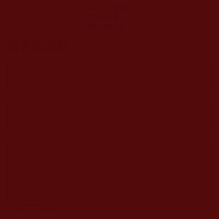
H.H.第三世多杰
羌佛西洋畫、超
自然抽象色彩作
品：聖曇花
發表新回應
CAPTCHA