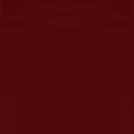
建立聞法點是頭等佛教正業！成就解脫必從聞
法建立知見而行！
本站遵奉依行南無第三世多杰羌佛與釋迦牟
◆
尼佛所說的教法為無上根本指南，並遵照
第三世多杰羌佛辦公室的文告努力實行運
作。
除三段金釦大聖德能作開示所說法義錯誤較
◆
少，四段金釦以上的巨聖德能作正確開示
之外，本站所發布的法王、尊者、仁波
且、法師、居士等的文章均不作為法義依
據，最多只能作為知見行持參考之用，凡
不符合南無第三世多杰羌佛說法的內容，