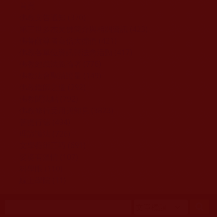
移至主內容
首頁
佛教文告通知 (370)
第三世多杰羌佛簡介與相關資訊 (423)
佛菩薩尊者高僧大德們 (421)
佛教各單位資訊與法會活動 (417)
佛教經藏法義論著 (776)
佛教法會聖蹟證量 (149)
佛教鑑師之道 (292)
佛教聞法點 (792)
佛教修行受用與知見 (3823)
菩提行德 (494)
理諦護法 (726)
文學藝術工巧 (691)
娑婆有溫情 (107)
科學眼 (110)
線上學院 (11)