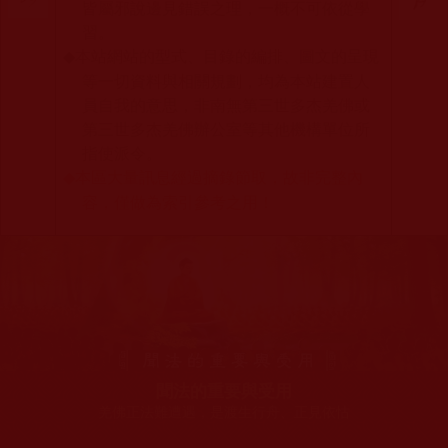
皆屬邪說邊見錯誤之理，一概不可依從學
習。
本站網站的型式、目錄的編排、圖文的呈現
◆
等一切資料與相關規劃，均為本站建置人
員自我的意思，非南無第三世多杰羌佛或
第三世多杰羌佛辦公室等其他機構單位所
指使派令。
本區大量訊息經過摘錄節取，故非完整內
◆
容，僅做為索引參考之用！
聞法的重要與受用
羌佛正法難遭遇，是渡生行舟、正見依怙