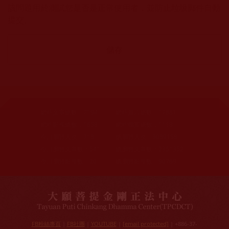
該問題用於測試您是否是正常使用者，並防止垃圾郵件自動
提交。
網站文章總數：
7194
網站圖片總數：
17881
網站影視總數：
1658
網站檔案總數：
1118
今日瀏覽人次：
718
總瀏覽人次：
3089158
今日瀏覽文章數：
541
總瀏覽文章數：
2351352
今日瀏覽影視數：
20
總瀏覽影視數：
90769
FB粉絲專頁
|
FB社團
|
YOUTUBE
|
[email protected]
| +886-37-