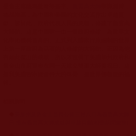
委會主席薩馬藍奇等簽字。
義雲高大師
學識淵博，
德品崇高，為中國和美國的文化交流作出卓越貢
獻，鑒於此，政府代表人民的意願，修建了義雲高
大師館。這是中國唯一由一級政府修建、為世界文
化學術機構首肯的、正式列入國家行政編制的世界
上第一座政府為活著的人修建的大師館。正因為他
有如此傑出的成就，所以才獲得了美國加州政府和
舊金山市府宣布在同一天建立雙重大師慶祝日。這
是我美國密宗總會特大的殊榮，是世界佛教徒的福
報。」
相關新聞
◆
美加州及舊金山首長公佈三月八日為義雲高大師
日 推崇義雲高大師成就與卓越貢獻(相關新聞彙整)
◆
義雲高大師榮獲 政府頒定雙重大師慶祝日(自由時