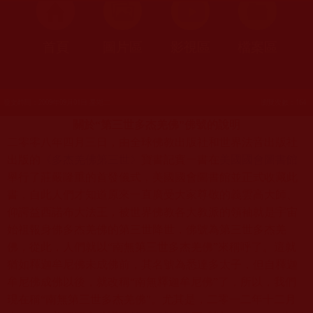
首頁
圖片區
影視區
檔案區
發文時間：2009年09月01日 星期二
瀏覽次數：164
關於“第三世多杰羌佛”佛號的說明
二零零八年四月三日，由全球佛教出版社和世界法音出版社
出版的
《多杰羌佛第三世》
寶書記實一書
在
美國國會圖書館
舉行了莊嚴隆重的首發儀式，美國國會圖書館並正式收藏此
書，自此人們才知道原來一直廣受大家尊敬的義雲高大師、
仰諤益西諾布大法王，被世界佛教各大教派的領袖就是宇宙
始祖報身佛多杰羌佛的第三世降世，佛號為第三世多杰羌
佛，從此，人們就以“南無第三世多杰羌佛”來稱呼了。這就
猶如釋迦牟尼佛未成佛前，其名號為悉達多太子，但自釋迦
牟尼佛成佛以後，就改稱“南無釋迦牟尼佛”了，所以，我們
現在稱“南無第三世多杰羌佛”。尤其是，二零一二年十二月