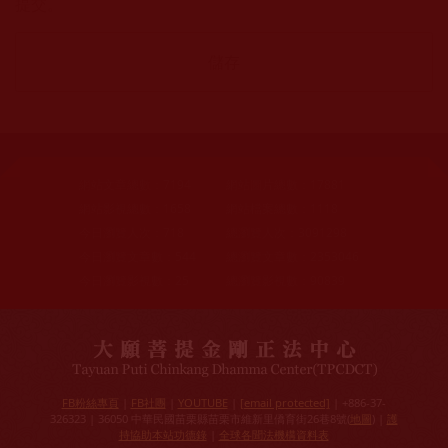
提交。
網站文章總數：
7194
網站圖片總數：
17881
網站影視總數：
1658
網站檔案總數：
1118
今日瀏覽人次：
718
總瀏覽人次：
3091298
今日瀏覽文章數：
544
總瀏覽文章數：
2353046
今日瀏覽影視數：
25
總瀏覽影視數：
90839
FB粉絲專頁
|
FB社團
|
YOUTUBE
|
[email protected]
| +886-37-
326323 | 36050 中華民國苗栗縣苗栗市維新里僑育街26巷8號(
地圖
) |
護
持協助本站功德錄
|
全球各聞法機構資料表