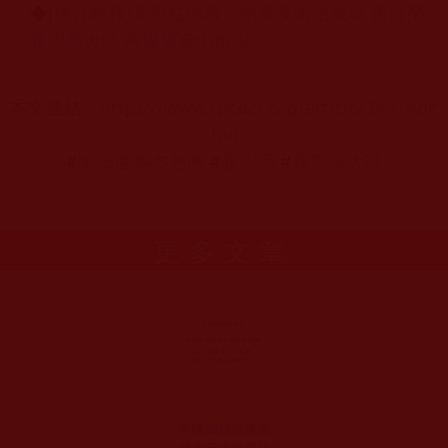
◆
[佛音時報]表彰在佛教、繪畫及書法成就 獲殊榮
義雲高大師 再獲舊金山推崇
本文連結：
https://www.tpcdct.org/article/3447#de
tail
#
第三世多杰羌佛
#
義雲高
#
義雲高大師
更多文章
美國38頻道播放
薩迦天津說假話