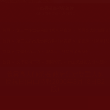
HKS香港衛視紀錄片
《走近南無羌佛》系列節目
您在這裡
首頁
»
第三世多杰羌佛簡介與相關資訊
»
義雲高大師相關資
您在這裡
首頁
»
第三世多杰羌佛簡介與相關資訊
»
榮譽身分|郵票|紀
您在這裡
首頁
»
文學藝術工巧
»
紀念日、獲獎與榮譽身分
您在這裡
首頁
»
文學藝術工巧
»
新聞資訊
»
南無羌佛藝文相關新聞
義雲高大師榮獲 政府頒定雙重大師
慶祝日(自由時報2000年3月18日B2
版)