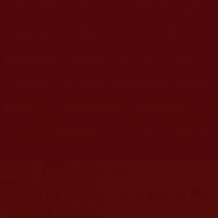
上的巨聖德能作正確開示之外，本站所發布的法王、尊
者、仁波且、法師、居士等的文章均不作為法義依據，最
多只能作為知見行持參考之用，凡不符合南無第三世多杰
羌佛說法的內容，皆屬邪說邊見錯誤之理，一概不可依從
學習。
◆
本站網站的型式、目錄的編排、圖文的呈現等一切資料與相
關規劃，均為本站建置人員自我的意思，非南無第三世多
杰羌佛或第三世多杰羌佛辦公室等其他機構單位所指使派
令。
◆
南無第三世多杰羌佛圓展無量智境，體顯五明圓滿無上，本
站所刊載之聖蹟、五明、事例無非是南無羌佛無量智慧海
中之一粟，願藉寥寥數篇之文，引眾入學，依止羌佛，修
學無上佛道。