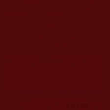
十二日，美國國會參議院
第614號決議
正式以His Holiness來冠
名第三世多杰羌佛（即H.H.第三世多杰羌佛），這說明了美
國國會對南無第三世多杰羌佛的尊敬。而且，第三世多杰羌
佛也是政府法定的名字，以前的“
義雲高
”和大師的尊稱已經
不存在了。但是，這個文章的部分資訊是在
南無第三世多杰
羌佛
佛號未公布之前刊登的，那時人們還不了解佛陀的真正
身份，所以，為了尊重歷史的真實，我們在部分文章資訊中
仍然保留未法定第三世多杰羌佛稱號前所用的名字。