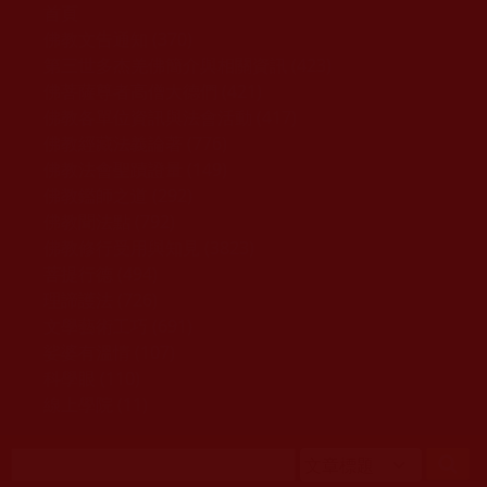
移至主內容
首頁
佛教文告通知 (370)
第三世多杰羌佛簡介與相關資訊 (423)
佛菩薩尊者高僧大德們 (421)
佛教各單位資訊與法會活動 (417)
佛教經藏法義論著 (776)
佛教法會聖蹟證量 (149)
佛教鑑師之道 (292)
佛教聞法點 (792)
佛教修行受用與知見 (3823)
菩提行德 (494)
理諦護法 (726)
文學藝術工巧 (691)
娑婆有溫情 (107)
科學眼 (110)
線上學院 (11)