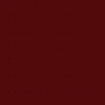
報2000年3月18日B2版)
◆
[自由時報]學識博大精深 技藝高超絕倫 州長大衛
斯定三月八日為加州義雲高大師日
◆
美國加州政府宣布三月八日為義雲高紀念日
◆
世界瑰寶華人之光 傑出成就舉世皆歡 義雲高大師
全方位成就 倍受推崇 (相關新聞彙整)
◆
[星島日報]義雲高大師學養精湛 州長市長頒證書
肯定
◆
[國際日報]義雲高大師 學識道德崇高 連續獲頒美
國各界殊榮證書
◆
[自由時報]偉績風範遮不住 載譽連番盪環球 義雲
高大師不在美西 仍連獲殊榮