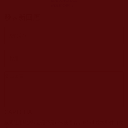
的真相公開（影
視）
發表新回應
CAPTCHA
該問題用於測試您是否是正常使用者，並防止垃圾郵件自動