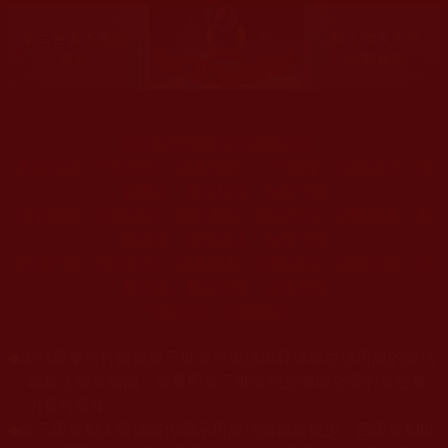
大日如來尊勝法王賦授記曰：
多杰羌佛，三世來到。維摩尊聖，二下雲霄。法藏通達，四
智圓妙。眾生怙主，無師可教。
神玄雕寶，奇端絕妙。能取霧氣，雕品定持。展顯證量，高
峰絕技。當世諸人，無聖可複。
若仿不異，我言欺世。維摩雲高，金剛總持。佛降甘露，眾
見空施。最益有情，古佛悲智。
今說示言，以證授記。
◆
本站遵奉依行南無第三世多杰羌佛與釋迦牟尼佛所說的教法
為無上根本指南，並遵照第三世多杰羌佛辦公室的文告努
力實行運作。
◆
除三段金釦大聖德能作開示所說法義錯誤較少，四段金釦以