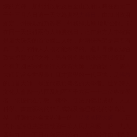
爛的光輝，加州州政府及舊金山政府同時在西元二
千年三月八日這一天立為慶祝
大師日
，由加州政府
頒定，州長戴維斯簽署，州務卿比爾
.
瓊斯公證。能
在同一天獲得兩份大師慶祝日，這在東方人中確實
是最大殊榮的首位傑出人物，此兩份殊榮是需要有
真正實力的特大人物才能獲得的。繼世界佛教總會
致電祝賀大師之外，另有很多團體紛紛稟誠祝賀，
今有美國密宗總會行文恭賀大師，總會說：「雲高
大師是當今世界最有真才實學的一代巨德，是
佛教
的頂首大師，是近代最負盛名的大學者。世界詩人
文化大會四十八國及地區五千六百一十二位專家學
者，依據他在佛教、佛學、佛法的傑出成就，人文
科學、書畫藝術的非凡成就及倫理道德的崇高境
界，評選他為全世界唯一的「
特級國際大師
」，正
式下達評選決議並致函中華人民共和國，於一九九
四年九月十五日在匈牙利公布。大師證件由國際奧