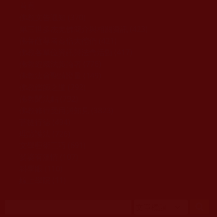
移至主內容
首頁
佛教文告通知 (370)
第三世多杰羌佛簡介與相關資訊 (423)
佛菩薩尊者高僧大德們 (421)
佛教各單位資訊與法會活動 (417)
佛教經藏法義論著 (776)
佛教法會聖蹟證量 (149)
佛教鑑師之道 (292)
佛教聞法點 (792)
佛教修行受用與知見 (3823)
菩提行德 (494)
理諦護法 (726)
文學藝術工巧 (691)
娑婆有溫情 (107)
科學眼 (110)
線上學院 (11)