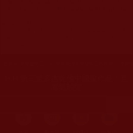
關規劃，均為本站建置人員自我的意思，非南無第三世多
杰羌佛或第三世多杰羌佛辦公室等其他機構單位所指使派
令。
◆
佛菩薩藝術成就展現是無盡的，本站所刊載之相關文章資訊
無非是諸佛菩薩五明所展之一隅，願藉寥寥數篇之文，引眾
賞析妙美的殿堂，並讚嘆諸佛菩薩之般若所顯，超凡人間、
藝冠娑婆。
您在這裡
首頁
»
文學藝術工巧
»
南無羌佛文學藝術工巧欣賞
»
中國
H.H.第三世多杰羌佛中國畫作品：且
看氣韻開
首頁
圖片區
影視區
檔案區