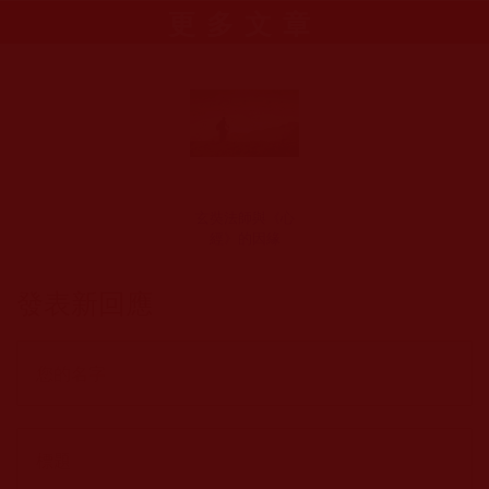
更多文章
玄奘法師與《心
經》的因緣
發表新回應