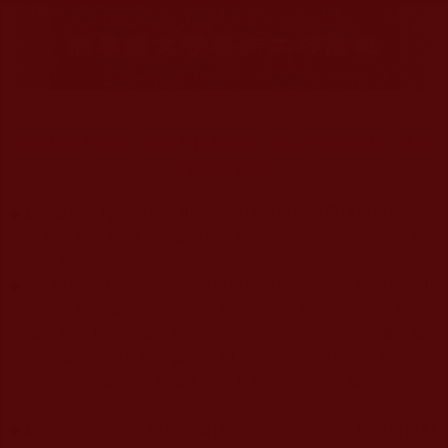
信手拈霧石中存，韻雕石柱應聲縮，凡夫巧匠無能複，藍台
巍巍佇娑婆。
◆
本站遵奉依行南無第三世多杰羌佛與釋迦牟尼佛所說的教法
為無上根本指南，並遵照第三世多杰羌佛辦公室的文告努
力實行運作。
◆
除三段金釦大聖德能作開示所說法義錯誤較少，四段金釦以
上的巨聖德能作正確開示之外，本站所發布的法王、尊
者、仁波且、法師、居士等的文章均不作為法義依據，最
多只能作為知見行持參考之用，凡不符合南無第三世多杰
羌佛說法的內容，皆屬邪說邊見錯誤之理，一概不可依從
學習。
◆
本站網站的型式、目錄的編排、圖文的呈現等一切資料與相