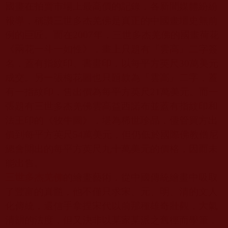
國畫在拍賣市場上最高價的記錄，各新聞媒體紛紛
報導，稱讚三世多杰羌佛是真正的中國畫壇史無前
例的巨匠。而在
2007
年，三世多杰羌佛的國畫荷花
《兩花一斗一如性》，畫上只題有『雲高』二字簽
名，蓋有指紋印、書畫印，以每平方英尺
30
萬美元
成交。另一張梅花圖也只題款為『雲高』二字，蓋
有一指紋印，售出價為每平方英尺
21
萬美元。而一
張題有三世多杰羌佛雲高益西諾布並蓋有指紋印和
法王印的《牧牛圖》，堪為稀世珍品，儘管買方出
價到每平方英尺
54
萬美元，但仍低於國際佛教僧尼
總會開出的每平方英尺九十萬美元的價格，因而未
能出售。
三世多杰羌佛
的繪畫藝術，從中國傳統繪畫中吸取
了豐富的真髓，他不僅只求宋、元、明、清的文人
化傳統，還信手拿捏宋代以前那種雄奇壯觀，大氣
清韻的法度，但又決非以某家某派之舊徑而學筆，