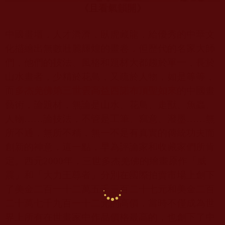
《且看氣韻開》
中國畫壇，人才濟濟，臥虎藏龍，給優秀的中華文
化描繪出無數壯麗輝煌的畫卷，但歷代的名家大師
們，他們的技法、風格和題材大都趨於單一，長於
山水畫者，少精於花鳥，又疏於人物，如是等等，
而
多杰羌佛第三世雲高益西諾布頂聖如來
的中國畫
藝術，論題材，無論是山水、花鳥、走獸、魚蟲、
人物
……
論技法，不管是工筆、寫意、潑墨
……
無
所不通，無所不精，無一不是有真實的傳統功夫而
創新的神意，這一點，早為評論家和收藏家們所肯
定。西元
2000
年，三世多杰羌佛的繪畫原作「威
震」和「大力王尊者」分別在國際拍賣市場上創下
了美金二百一十二萬五千三百二十七元和美金二百
二十萬七千九百一十二元的高價，當時不僅成為世
界上所有在世畫家中作品價格最高的，也創下了中