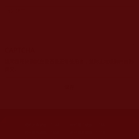
CAPTCHA
該問題用於測試您是否是正常使用者，並防止垃圾郵件自動
提交。
網站文章總數：
7194
網站圖片總數：
17881
網站影視總數：
1658
網站檔案總數：
1118