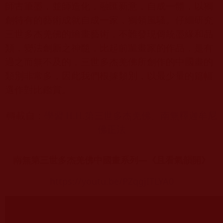
師古筆墨，並師造化，融匯新意，自成一體，以獨
創特有的藝術成就自成一家，獨領風騷。仔細研究
三世多杰羌佛的繪畫藝術，不難發現傳統墨緣和品
類，變法創新之神髓，比起前輩畫家的作品，是有
過之而無不及的，三世多杰羌佛所創作的中國畫的
類別非常多，因此我們根據類別，以最少量的篇幅
選作對比鑑賞。
轉載自：
學習 H.H.
第三世多杰羌佛、南無釋迦牟尼
佛正法
南無第三世多杰羌佛中國畫系列—《且看氣韻開》
https://youtu.be/PZqgjITLYA0