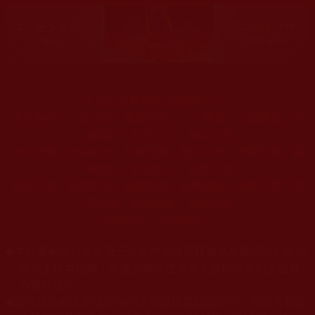
大日如來尊勝法王賦授記曰：
多杰羌佛，三世來到。維摩尊聖，二下雲霄。法藏通達，四
智圓妙。眾生怙主，無師可教。
神玄雕寶，奇端絕妙。能取霧氣，雕品定持。展顯證量，高
峰絕技。當世諸人，無聖可複。
若仿不異，我言欺世。維摩雲高，金剛總持。佛降甘露，眾
見空施。最益有情，古佛悲智。
今說示言，以證授記。
◆
本站遵奉依行南無第三世多杰羌佛與釋迦牟尼佛所說的教法
為無上根本指南，並遵照第三世多杰羌佛辦公室的文告努
力實行運作。
◆
除三段金釦大聖德能作開示所說法義錯誤較少，四段金釦以