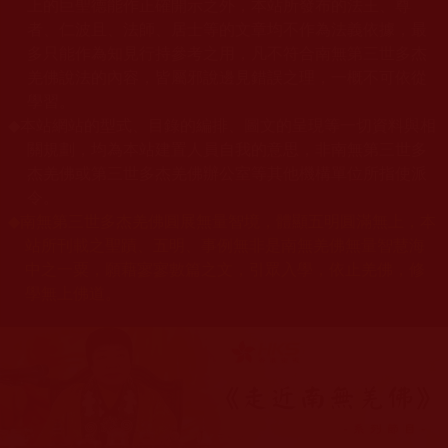
上的巨聖德能作正確開示之外，本站所發布的法王、尊
者、仁波且、法師、居士等的文章均不作為法義依據，最
多只能作為知見行持參考之用，凡不符合南無第三世多杰
羌佛說法的內容，皆屬邪說邊見錯誤之理，一概不可依從
學習。
◆
本站網站的型式、目錄的編排、圖文的呈現等一切資料與相
關規劃，均為本站建置人員自我的意思，非南無第三世多
杰羌佛或第三世多杰羌佛辦公室等其他機構單位所指使派
令。
◆
南無第三世多杰羌佛圓展無量智境，體顯五明圓滿無上，本
站所刊載之聖蹟、五明、事例無非是南無羌佛無量智慧海
中之一粟，願藉寥寥數篇之文，引眾入學，依止羌佛，修
學無上佛道。