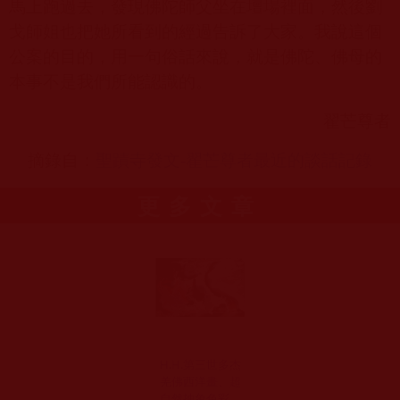
馬上跑過去，發現佛陀師父坐在壇場裡面，然後劉
戈師姐也把她所看到的經過告訴了大家。我說這個
公案的目的，用一句俗話來說，就是佛陀、佛母的
本事不是我們所能認識的。
翟芒尊者
摘錄自：
聖蹟寺發文-
翟芒尊者最近的談話記錄
更多文章
H.H.第三世多杰
羌佛西洋畫、超
自然抽象色彩作