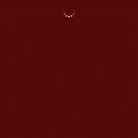
南無第三世多杰羌佛從空中跨進房間來了
我在這裡說一個我經歷的公案，那是
1996
年
1
月，我隨佛陀佛母去深圳，黎德和師兄當時是羅湖
大酒店的總經理，黎師兄就在酒店的最高一層第
16
樓佈置了一個臨時的壇場，佛陀師父在那兒說法、
接待大家。有一天中午了，要請佛陀師父、佛母用
餐，但是到處找不到佛陀師父，我就去十六樓的壇
場去找，空的，沒有人，過了一會兒，一個師姐又
去壇場找，也沒有人。又隔了一會兒，劉戈師姐又
去壇場找，還是沒有人，這個時候她沒有馬上離
開，而是站在門邊上的一個大的穿衣鏡前面看自
己，背對著後面的窗戶，窗戶的玻璃是密封的，但
是那個鏡子裡可以看到窗戶，結果她從鏡子裡面看
到窗戶裡面先突然出現一隻腳，隨著佛陀師父就從
空中跨進房間來了，劉戈師姐嚇得大叫一聲。我們