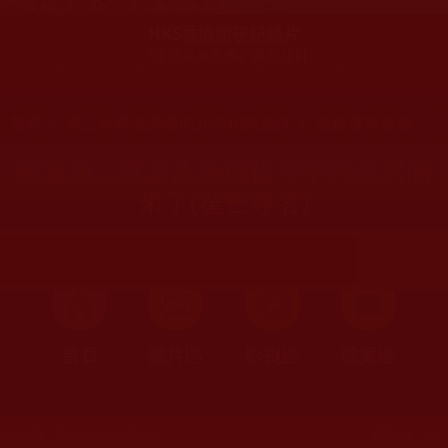
HKS香港衛視紀錄片
《走近南無羌佛》系列節目
您在這裡
首頁
»
第三世多杰羌佛簡介與相關資訊
»
聖蹟佛格聖量
南無第三世多杰羌佛從空中跨進房間
來了(翟芒尊者)
首頁
圖片區
影視區
檔案區
發文時間：2022年04月15日 星期五
瀏覽次數：411