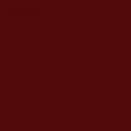
品：匠心超越
發表新回應
CAPTCHA
該問題用於測試您是否是正常使用者，並防止垃圾郵件自動
提交。