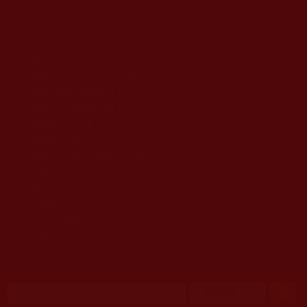
移至主內容
首頁
佛教文告通知 (370)
第三世多杰羌佛簡介與相關資訊 (423)
佛菩薩尊者高僧大德們 (421)
佛教各單位資訊與法會活動 (417)
佛教經藏法義論著 (776)
佛教法會聖蹟證量 (149)
佛教鑑師之道 (292)
佛教聞法點 (792)
佛教修行受用與知見 (3823)
菩提行德 (494)
理諦護法 (726)
文學藝術工巧 (691)
娑婆有溫情 (107)
科學眼 (110)
線上學院 (11)