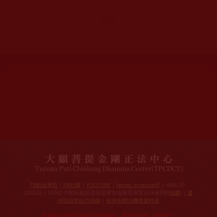
網站文章總數：
7195
網站圖片總數：
17881
網站影視總數：
1657
網站檔案總數：
1118
今日瀏覽人次：
1228
總瀏覽人次：
3096026
今日瀏覽文章數：
971
總瀏覽文章數：
2356827
今日瀏覽影視數：
48
總瀏覽影視數：
91029
FB粉絲專頁
|
FB社團
|
YOUTUBE
|
[email protected]
| +886-37-
326323 | 36050 中華民國苗栗縣苗栗市維新里僑育街26巷8號(
地圖
) |
護
持協助本站功德錄
|
全球各聞法機構資料表
如果本站的資訊侵犯到您的權益，請來信告知，謝謝您！