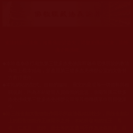
末法時期正法衰，海量佛法娑婆失，祥慶羌佛住世來，法授
佛子興佛幢。
◆
本站遵奉依行南無第三世多杰羌佛與釋迦牟尼佛所說的教法
為無上根本指南，並遵照第三世多杰羌佛辦公室的文告努
力實行運作。
本站網站的型式、目錄的編排、圖文的呈現等一切資料與相
◆
關規劃，均為本站建置人員自我的意思，非南無第三世多
杰羌佛或第三世多杰羌佛辦公室等其他機構單位所指使派
令。
◆
除三段金釦大聖德能作開示所說法義錯誤較少，四段金釦以
上的巨聖德能作正確開示之外，本站所發布的法王、尊
者、仁波且、法師、居士等的文章均不作為法義依據，最