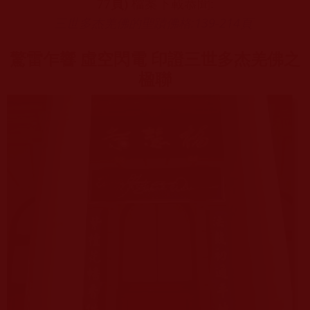
77
頁
)
檔案下載恭聞
:
三世多杰羌佛的聖蹟佛格:139-214
頁
驚雷乍響 虛空閃電 印證三世多杰羌佛之
楹聯