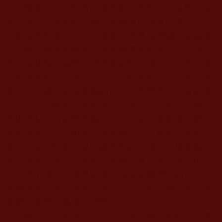
轉眼到了今年西元兩千零六年年初，福慧寺就
要開寺了，有很多法務上的事情必須要向佛陀上師
三世多杰羌佛請示。三世多杰羌佛在閉關中破格接
待了我，我帶美國密宗總會秘書長邱淑志前往拜
見，當我報告福慧寺開寺事宜時，佛陀上師手指著
福慧寺的照片指示說：『這張照片要印在福慧寺的
簡介上，讓大家多聞我的法音，不要傳不正確的佛
法。』話音剛落，突然虛空閃電，一聲驚雷乍響，
天搖地動，頃刻間又風平浪靜。這一聲驚雷乍響，
隨著由大至小、由近至遠慢慢消失，再也沒有第二
聲了。開寺時我寺依照藏密和顯宗儀軌，根據嚴謹
的法義每一尊佛、菩薩、金剛、護法都上香禮供，
正印證了佛陀上師早就書寫在這副楹聯中的預言，
與我寺的法情完全吻合無二：「法鼓初通平地一聲
雷響，紫檀花幡香供諸尊法座」。
我是一個佛弟子，不打妄語，我曾為此已在佛