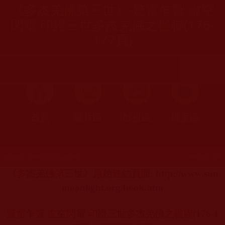
《多杰羌佛第三世》-驚雷乍響 虛空
閃電 印證三世多杰羌佛之楹聯(176-
177頁)
首頁
圖片區
影視區
檔案區
發文時間：2009年02月08日 星期日
瀏覽次數：254
《多杰羌佛第三世》原始連結頁面
:
http://www.sun
moonlight.org/book.htm
驚雷乍響 虛空閃電 印證三世多杰羌佛之楹聯
(176-1