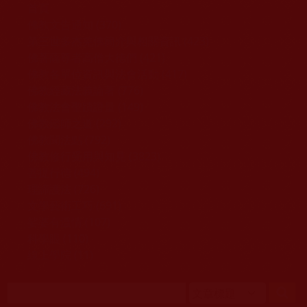
移至主內容
首頁
佛教文告通知 (370)
第三世多杰羌佛簡介與相關資訊 (423)
佛菩薩尊者高僧大德們 (421)
佛教各單位資訊與法會活動 (417)
佛教經藏法義論著 (776)
佛教法會聖蹟證量 (149)
佛教鑑師之道 (292)
佛教聞法點 (792)
佛教修行受用與知見 (3823)
菩提行德 (494)
理諦護法 (726)
文學藝術工巧 (691)
娑婆有溫情 (107)
科學眼 (110)
線上學院 (11)