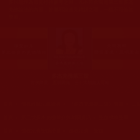
多只能作為知見行持參考之用，凡不符合南無第三世多杰
羌佛說法的內容，皆屬邪說邊見錯誤之理，一概不可依從
學習。
多杰羌佛第三世
古佛降世、五明圓滿，三十大類無人可敵
您在這裡
首頁
»
佛教經藏法義論著
»
《多杰羌佛第三世》寶書
»
三
您在這裡
首頁
»
第三世多杰羌佛簡介與相關資訊
»
聖蹟佛格聖量
您在這裡
首頁
»
佛教法會聖蹟證量
»
佛教法會、聖蹟