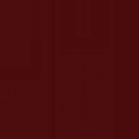
《
第三世多杰羌佛說了義經
》
正《達摩祖師論》