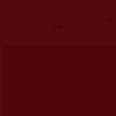
2007
年
11
月
15
日
1999年南無第三世多杰羌佛佛法大事因緣所成的大地
震動
https://youtu.be/TR-Ptouo-Hs