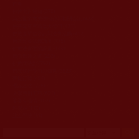
移至主內容
首頁
佛教文告通知 (370)
第三世多杰羌佛簡介與相關資訊 (423)
佛菩薩尊者高僧大德們 (421)
佛教各單位資訊與法會活動 (417)
佛教經藏法義論著 (776)
佛教法會聖蹟證量 (149)
佛教鑑師之道 (292)
佛教聞法點 (792)
佛教修行受用與知見 (3823)
菩提行德 (494)
理諦護法 (726)
文學藝術工巧 (691)
娑婆有溫情 (107)
科學眼 (110)
線上學院 (11)