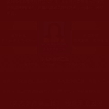
多只能作為知見行持參考之用，凡不符合南無第三世多杰
羌佛說法的內容，皆屬邪說邊見錯誤之理，一概不可依從
學習。
多杰羌佛第三世
古佛降世、五明圓滿，三十大類無人可敵
您在這裡
首頁
»
佛教經藏法義論著
»
《多杰羌佛第三世》寶書
»
三
您在這裡
首頁
»
第三世多杰羌佛簡介與相關資訊
»
聖蹟佛格聖量
《多杰羌佛第三世》-我願承擔因果