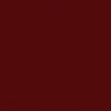
一個不起眼的細
節，都會給別人
帶來愉悅(塵世一
粒)
發表新回應
CAPTCHA