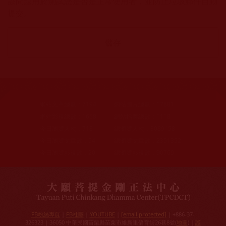
該問題用於測試您是否是正常使用者，並防止垃圾郵件自動
提交。
網站文章總數：
7194
網站圖片總數：
17881
網站影視總數：
1658
網站檔案總數：
1118
今日瀏覽人次：
718
總瀏覽人次：
3089158
今日瀏覽文章數：
541
總瀏覽文章數：
2351352
今日瀏覽影視數：
20
總瀏覽影視數：
90769
FB粉絲專頁
|
FB社團
|
YOUTUBE
|
[email protected]
| +886-37-
326323 | 36050 中華民國苗栗縣苗栗市維新里僑育街26巷8號(
地圖
) |
護