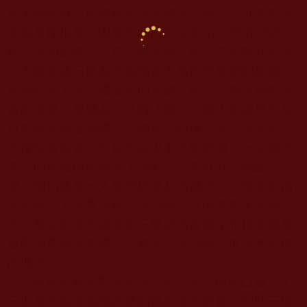
那天開始有一個連續很多天的大法會，三世多杰羌
佛為各種根基、因緣不同的眾生開示《僧俗辯語》
和《余如是鑒》。在法會開始之前，由黃輝邦老人
向大家敘述三世多杰羌佛當天為他作加持的經過。
黃輝邦老人是中國著名的大德，時任江西省佛教協
會副主席，被稱為『江西活佛』。老人自從早年在
日本留學時接觸佛法，便虔心向佛，七十多年來，
不僅長齋長素，而且可以說手不離經書，一生追求
佛法的虔誠與堅韌令人感動。在將近九十高齡之
際，他仍孤身一人攜帶經書赴西藏求法，晉美彭措
如意寶法王深為感動，告訴他：你的善根太深厚
了，應該到多杰羌佛第三世雲高益西諾布頂聖如來
處學習更高深的佛法，並密語告訴他三世多杰羌佛
的地方。
黃輝邦老人對大家說：那一天，他親口服下了
三世多杰羌佛為他請來的佛菩薩的飲食，同時三世