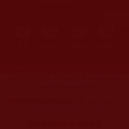
報應的敘述(153頁)
首頁
圖片區
影視區
檔案區
發文時間：2009年02月08日 星期日
瀏覽次數：251
《多杰羌佛第三世》原始連結頁面
:
http://www.sun
moonlight.org/book.htm
我願承擔因果報應的敘述
(153
頁
)
檔案下載恭聞
:
三世多杰羌佛的聖蹟佛格:139-214
頁
我願承擔因果報應的敘述