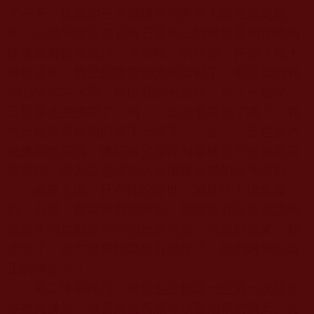
了一下，後面的三十層樓高的美景大廈也搖晃起
來，只聽見固定在花崗石基座上的很粗重的路燈的
玻璃罩都被搖晃得『咯咯咯』的作響，持續了幾十
秒鐘之久。我立刻警覺到大地震動了，但是當時我
的心情非常沉重，所以我沒有說話。過了一會兒，
三世多杰羌佛問了一句：『是大地震動了嗎？』我
也只是很簡短地回答了一個字：『是。』三世多杰
羌佛面無表情，
佛陀師父
深深知道樓房不會被地震
震垮的，因為這是佛法大事因緣所成的大地震動。
經書上說，只有佛陀降世、滅度時大地會震
動。但是，在當時那個時刻，我並沒有完全意識到
這個大地震動所預示的重要意義。只是到後來，我
才明了：西方世界的眾生有福報了，他們將學到真
正的佛法了！
第二件事很巧，就發生在我這一生第一次拜見
多杰羌佛第三世雲高益西諾布頂聖如來的當天。從