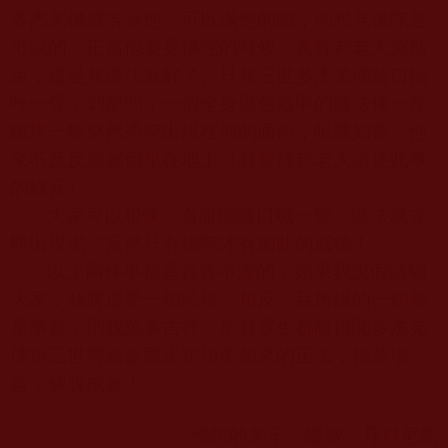
多杰羌佛還告訴他：可以滿他的願，他想見佛陀是
可以的。正當他要見佛陀的時候，黃輝邦老人突然
說，還是見護法就好了。只見三世多杰羌佛隨口招
呼一聲，剎那間，一個全身黑色盔甲的護法像一座
鐵塔一般突然憑空出現在他的面前，吼聲如雷，他
來不及反應就倒坐在地上（有黃輝邦老人講述此事
的錄音）。
大家可以想像，有誰能隨口喊一聲，護法就立
即出現呢？當然只有佛陀才有如此的威德！
以上兩件事都是真實不虛的，如果我說假話騙
大家，我將遭受一切惡報。相反，我所說的一切都
是事實，則我萬事吉祥，所有眾生都將得聞多杰羌
佛第三世雲高益西諾布頂聖如來的正法，福慧增
益，解脫成就！
佛陀的弟子：隆智．丹貝尼瑪