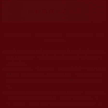
末法時期正法衰，海量佛法娑婆失，祥慶羌佛住世來，法授
佛子興佛幢。
◆
本站遵奉依行南無第三世多杰羌佛與釋迦牟尼佛所說的教法
為無上根本指南，並遵照第三世多杰羌佛辦公室的文告努
力實行運作。
本站網站的型式、目錄的編排、圖文的呈現等一切資料與相
◆
關規劃，均為本站建置人員自我的意思，非南無第三世多
杰羌佛或第三世多杰羌佛辦公室等其他機構單位所指使派
令。
◆
除三段金釦大聖德能作開示所說法義錯誤較少，四段金釦以
上的巨聖德能作正確開示之外，本站所發布的法王、尊
者、仁波且、法師、居士等的文章均不作為法義依據，最