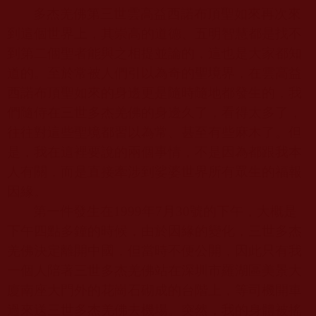
多杰羌佛第三世雲高益西諾布頂聖如來再次來
到這個世界上，其崇高的道德、五明智慧都是找不
到第二個聖者能與之相提並論的，這也是大家都知
道的。至於常被人們引以為奇的聖境界，在雲高益
西諾布頂聖如來的身邊更是隨時隨地都發生的，我
們隨侍在三世多杰羌佛的身邊久了，看得太多了，
往往對這些聖境都習以為常、甚至有些麻木了。但
是，我在這裡要說的兩個事情，不是因為都跟我本
人有關，而是直接牽涉到娑婆世界所有眾生的福報
因緣。
第一件發生在
1999
年
7
月
30
號的下午，大概是
下午四點多鐘的時候，由於因緣的變化，三世多杰
羌佛決定離開中國，但當時不便公開，因此只有我
一個人陪著三世多杰羌佛站在深圳市羅湖區美景大
廈南座大門外的花崗石砌成的台階上，等司機開車
過來送三世多杰羌佛去機場。突然，我的身體被搖