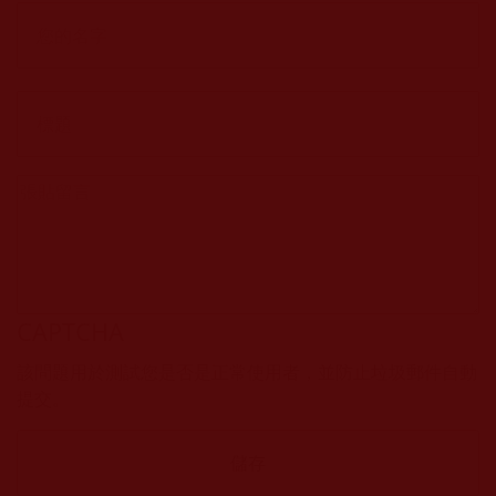
CAPTCHA
該問題用於測試您是否是正常使用者，並防止垃圾郵件自動
提交。