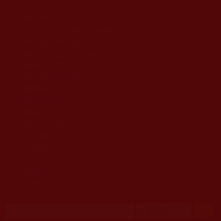
移至主內容
首頁
佛教文告通知 (370)
第三世多杰羌佛簡介與相關資訊 (423)
佛菩薩尊者高僧大德們 (421)
佛教各單位資訊與法會活動 (417)
佛教經藏法義論著 (776)
佛教法會聖蹟證量 (149)
佛教鑑師之道 (292)
佛教聞法點 (792)
佛教修行受用與知見 (3823)
菩提行德 (494)
理諦護法 (726)
文學藝術工巧 (691)
娑婆有溫情 (107)
科學眼 (110)
線上學院 (11)