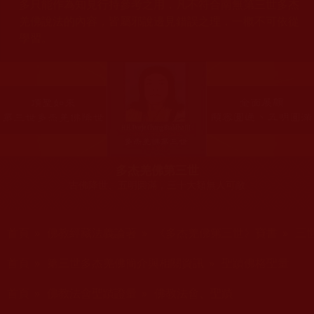
多只能作為知見行持參考之用，凡不符合南無第三世多杰
羌佛說法的內容，皆屬邪說邊見錯誤之理，一概不可依從
學習。
多杰羌佛第三世
古佛降世、五明圓滿，三十大類無人可敵
您在這裡
首頁
»
佛教經藏法義論著
»
《多杰羌佛第三世》寶書
»
三
您在這裡
首頁
»
第三世多杰羌佛簡介與相關資訊
»
聖蹟佛格聖量
您在這裡
首頁
»
佛教法會聖蹟證量
»
佛教法會、聖蹟