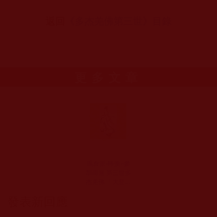
返回
《多杰羌佛第三世》目錄
更多文章
瑪倉派-轉換--參
加南無 第三世多
杰羌佛 「大悲觀
音菩薩加持法
發表新回應
會」之後(周孟華)