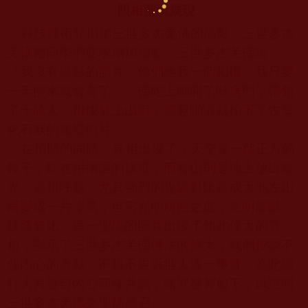
照相聖境展現
科技藝術類增加三世多杰羌佛的攝影，三世多杰
羌佛應同學們要求增加攝影，三世多杰羌佛說：
『我沒有攝影的照片，你們給我一個相機，我只要
一天照來就會有了。』佛陀上師開了關房門，帶領
了十餘人，很快登上山崗，霹靂啪啦就拍下了古堡
化石狀的崖壁照片。
在拍照的同時，異相出現了，天空像一個正方的
鏡子，映在拍攝區的崖壁，而背山則是地上放出藍
光，遙相呼應，尤其強烈的光源對比造成大地左山
崗變成一片漆黑，但它光明所照之處，光明耀眼，
殊勝無比，這一聖境的照片出現了如此偉大的異
相，顯示了三世多杰羌佛佛法的偉大，我們按捺不
住內心的激動，不得不告訴世人這一事實，為此隨
行人員發自內心商榷共識，賭咒發誓如下，以證明
三世多杰羌佛之聖德感召。