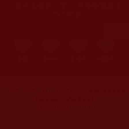
《多杰羌佛第三世》-照相聖境展現
(179-180頁)
首頁
圖片區
影視區
檔案區
發文時間：2009年02月08日 星期日
瀏覽次數：261
《多杰羌佛第三世》原始連結頁面
:
http://www.sun
moonlight.org/book.htm
照相聖境展現
(179-180
頁
)
檔案下載恭聞
:
三世多杰羌佛的聖蹟佛格:139-214
頁