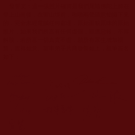
發誓文：這一張照片確實是我們尾隨佛陀上師在
登上山崗後，在聖山境前，啪啪兩聲隨意拍攝下來
的，完全未經電腦任何處理，原始面貌原味的原始
照片，如果我們所言有任何虛假，願遭惡報，不得
解脫，若所言一切真實不虛，願所有眾生增加福
慧，吉祥如意。當事弟子共商發誓如上，親筆簽名
如下：