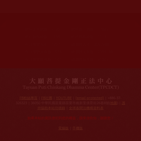
網站文章總數：
7195
網站圖片總數：
17882
網站影視總數：
1658
網站檔案總數：
1118
今日瀏覽人次：
1257
總瀏覽人次：
3093988
今日瀏覽文章數：
978
總瀏覽文章數：
2355166
今日瀏覽影視數：
101
總瀏覽影視數：
91007
FB粉絲專頁
|
FB社團
|
YOUTUBE
|
[email protected]
| +886-37-
326323 | 36050 中華民國苗栗縣苗栗市維新里僑育街26巷8號(
地圖
) |
護
持協助本站功德錄
|
全球各聞法機構資料表
如果本站的資訊侵犯到您的權益，請來信告知，謝謝您！
電腦版
|
手機版