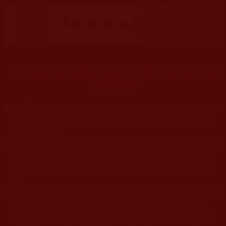
末法時期正法衰，海量佛法娑婆失，祥慶羌佛住世來，法授
佛子興佛幢。
◆
本站遵奉依行南無第三世多杰羌佛與釋迦牟尼佛所說的教法
為無上根本指南，並遵照第三世多杰羌佛辦公室的文告努
力實行運作。
本站網站的型式、目錄的編排、圖文的呈現等一切資料與相
◆
關規劃，均為本站建置人員自我的意思，非南無第三世多
杰羌佛或第三世多杰羌佛辦公室等其他機構單位所指使派
令。
◆
除三段金釦大聖德能作開示所說法義錯誤較少，四段金釦以
上的巨聖德能作正確開示之外，本站所發布的法王、尊
者、仁波且、法師、居士等的文章均不作為法義依據，最