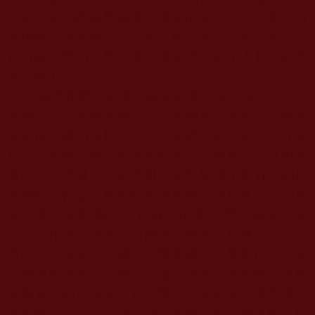
呼吸，深怕呼吸聲破壞了現場的寂靜。就在我一口
氣快憋不住的時刻，「嘎」的一聲，門被打開了，
這石破天驚的一聲，讓大眾頓時忘卻了人我、時空
的存在！
雖然我看不見佛陀師父走進壇場的身影，但隨
著
佛陀師父
前進的腳步聲，我的身心感受到一股如
太陽般溫暖的加持力，前一刻凝結的冰封一寸寸融
化了。忽然，我埋在兩臂間的耳朵聽見了寂靜中傳
來的第一聲啜泣，這聲啜泣頓然解開了所有人的煩
惱枷鎖，打破了無量劫來築成的堅固我執，一切形
象、面子與防備心在這微小的啜泣聲中徹底瓦解
了。它化成了清徹澄明的真心懺悔，化成了一心一
意的歸仰依靠，化成了三業相應的依教奉行，化成
了解脫成就的菩提種子。這淚水所含的感動，就像
離鄉背井的流浪兒尋到了親人，宛若海上風雨漂流
的孤帆得以到岸，如久病不癒的病者得遇良醫，似