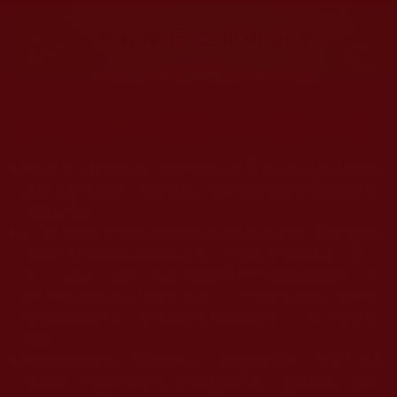
大量佛弟子恭聞羌佛法音，修學如來正法，而獲諸受用。
◆
本站遵奉依行南無第三世多杰羌佛與釋迦牟尼佛所說的教法
為無上根本指南，並遵照第三世多杰羌佛辦公室的文告努
力實行運作。
◆
除三段金釦大聖德能作開示所說法義錯誤較少，四段金釦以
上的巨聖德能作正確開示之外，本站所發布的法王、尊
者、仁波且、法師、居士等的文章均不作為法義依據，最
多只能作為知見行持參考之用，凡不符合南無第三世多杰
羌佛說法的內容，皆屬邪說邊見錯誤之理，一概不可依從
學習。
◆
本站網站的型式、目錄的編排、圖文的呈現等一切資料與相
關規劃，均為本站建置人員自我的意思，非南無第三世多