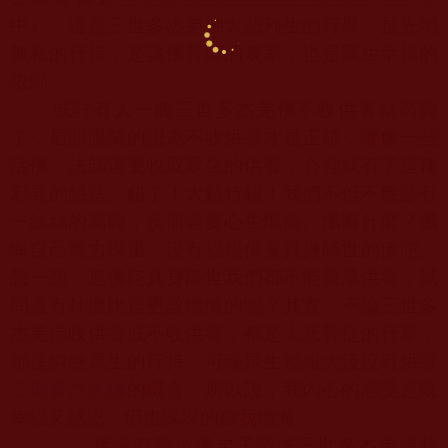
中），這是三世多杰羌佛大悲利生的行舉，是光明
無私的行持，是諸佛菩薩的表率，也是眾生幸福的
依歸。
或許有人一聽三世多杰羌佛不收供養就高興
了，眉開眼笑的認為不收供養才是正確，哪像一些
活佛、法師還要收取眾生的供養，心裡就有了這種
邪見的想法。錯了！大錯特錯！我們不但不應該有
一絲絲的高興，反而還要心生懺悔。懺悔什麼？懺
悔自己業力深重，沒有福報供養真身降世的佛陀。
想一想，連佛陀真身降世我們都不能親承供養，試
問還有什麼比這更該懺悔的呢？其實，不論三世多
杰羌佛收供養或不收供養，都是大悲菩提的行舉，
都是憐愍眾生的行持，可嘆眾生福報太淺沒有供養
三世多杰羌佛
的機會。所以說，我內心的感受是既
幸福又感恩，但也深深的自我懺悔。
接著有幾位佛弟子請求三世多杰羌佛超