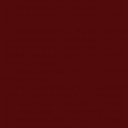
渡、加持他們的親人，也有人請求皈依、灌頂，三
世多杰羌佛始終慈悲的依於正見給予開示，滿眾生
願。
其中我記憶最深刻的是，有位來自台灣某寺廟
的住持和尚尼焦急的向三世多杰羌佛稟告說：「我
有一位弟子因不聽教化，舉火焚燒經書，竟造下了
五逆重罪。像燒毀經書這樣的罪，死後是要墮無間
地獄的，該怎麼辦呢？」
聽完那位住持的稟報，一時之間，大家也跟著
頭皮發麻心生恐怖。
這時，三世多杰羌佛站了起來，原以為
佛陀師
父
是要斥責她弟子所犯的罪業，可是
佛陀師父
沒
有，反以無量大悲之心對那位住持說：「告訴妳的
弟子，要她真心懺悔，今生好好依教修行，守持戒
律。叫她不要擔心，她所犯下的黑業，我來代她承
擔，如果要受報應就報在我身上吧！」