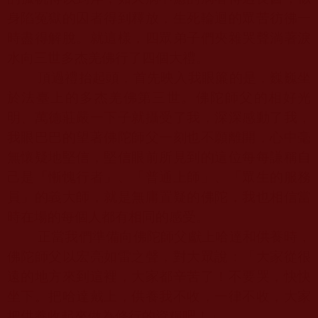
身陷冤獄的囚者得到釋放，生死輪迴的眾苦彷彿一
時盡得解脫。就這樣，四眾弟子們夾雜哭聲淌著淚
水向三世多杰羌佛行了四個大禮。
頂過禮抬起頭，首先映入我眼簾的是，巍巍坐
於法臺上的多杰羌佛第三世。
佛陀師父
的相好光
明、萬德莊嚴一下子就攝受了我，深深感動了我，
我眼巴巴的望著
佛陀師父
一刻也不願離開，心中毫
無懷疑地堅信，堅信眼前所見到的這位每每謙稱自
己是「慚愧行者」、「普通上師」、「眾生的服務
員」的義大師，就是無庸置疑的佛陀，我也相信當
時在場的每個人都有相同的感受。
正當我們準備向
佛陀師父
獻上哈達和供養時，
佛陀師父
以宏亮如雷之聲，對大眾說：「大家從很
遠的地方來到這裡，大家都辛苦了！不要哭，快快
坐下。把哈達戴上，供養我不收，一律不收，大家
把供養收起來做為修行的資糧吧！」