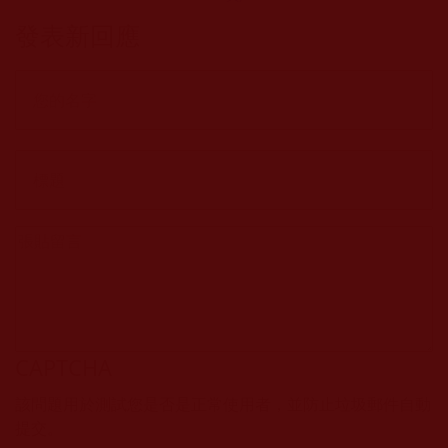
發表新回應
CAPTCHA
該問題用於測試您是否是正常使用者，並防止垃圾郵件自動
提交。