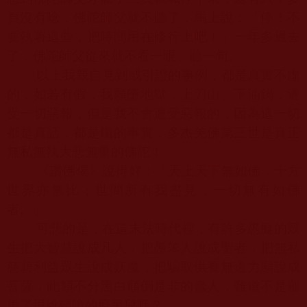
頁沒有唸，
佛陀師父
就不聽了，馬上說：「停！不
要執著這些，把時間用在修行上吧！」一年多過去
了，
佛陀師父
從來就不看一眼、聽一句。
以上我親自見到或引證的事例，都是真實不虛
的，如若有假，我願墮地獄，上刀山、下油鍋，遭
受一切惡報，但是我不會遭受惡報的，因為這一切
都是真話，都是鐵的事實，多杰羌佛第三世是真正
無私無執大悲無量的佛陀！
《讚佛偈》說得好：「天上天下無如佛，十方
世界亦無比；世間所有我盡見，一切無有如佛
者。」
可悲的是，在這末法時代裡，有許多愚癡的眾
生把大智慧說成凡人，把愚笨人說成聖者，把無私
慈悲利益眾生說成妖魔，把騙取供養無道力顯說成
菩薩，此類不分黑白顛倒是非的蠢人，難道不是罹
患了思維殘障的癡呆兒嗎？