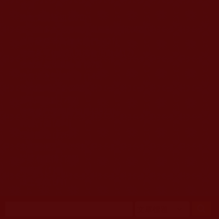
移至主內容
首頁
佛教文告通知 (370)
第三世多杰羌佛簡介與相關資訊 (423)
佛菩薩尊者高僧大德們 (421)
佛教各單位資訊與法會活動 (417)
佛教經藏法義論著 (776)
佛教法會聖蹟證量 (149)
佛教鑑師之道 (292)
佛教聞法點 (792)
佛教修行受用與知見 (3823)
菩提行德 (494)
理諦護法 (726)
文學藝術工巧 (691)
娑婆有溫情 (107)
科學眼 (110)
線上學院 (11)