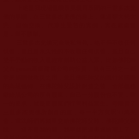
上述是我現場親眼所見親耳所聞的三世多杰羌
佛的事蹟，在三世多杰羌佛的身上，像這類大慈大
悲、自他交換、代眾生受苦的實例，實在處處皆
是，舉不勝舉。
三世多杰羌佛完全無私無執，祂不但不收任何
供養，而且是永久性的不收取任何供養，並且自己
雙手勞動的收入還經常捐助公益大眾。比如
佛陀師
父
在
gemart
高級建築公司的投資，就有三分之一都
拿來捐贈做救災之用，並且
佛陀師父
的風行於國際
的高級磁磚，在
佛陀師父
設計創造之後，全部義務
獻給該公司的所有股東，自己一分股份也不要，唯
一的要求，就是要股東們行善利益眾生。寺廟賣了
三世多杰羌佛所創作的畫，每一平方英呎
33
萬美
金，當法師們將錢呈交給
佛陀師父
時，
佛陀師父
卻
說：「這不是我的錢，我早就把這畫送給廟上了，
這是你們收藏的畫，你們賣了畫自然就是你們廟上