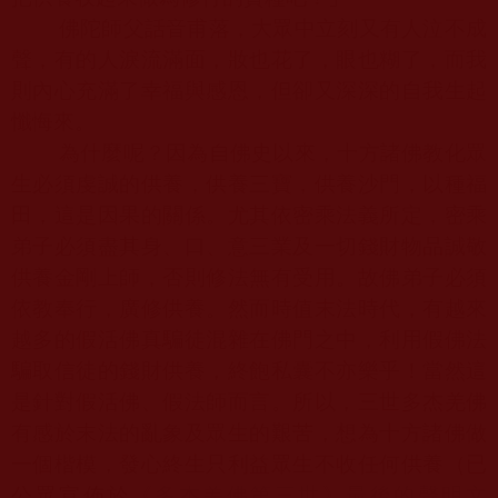
佛陀師父
話音甫落，大眾中立刻又有人泣不成
聲，有的人淚流滿面，妝也花了，眼也糊了，而我
則內心充滿了幸福與感恩，但卻又深深的自我生起
懺悔來。
為什麼呢？因為自佛史以來，十方諸佛教化眾
生必須虔誠的供養，供養三寶，供養沙門，以種福
田，這是因果的關係。尤其依密乘法義所定，密乘
弟子必須盡其身、口、意三業及一切錢財物品誠敬
供養金剛上師，否則修法無有受用。故佛弟子必須
依教奉行，廣修供養。然而時值末法時代，有越來
越多的假活佛真騙徒混雜在佛門之中，利用假佛法
騙取信徒的錢財供養，終飽私囊不亦樂乎！當然這
是針對假活佛、假法師而言。所以，三世多杰羌佛
有感於末法的亂象及眾生的艱苦，想為十方諸佛做
一個楷模，發心終生只利益眾生不收任何供養（已
公眾宣佈於
《多杰羌佛第三世》最後的聲明文