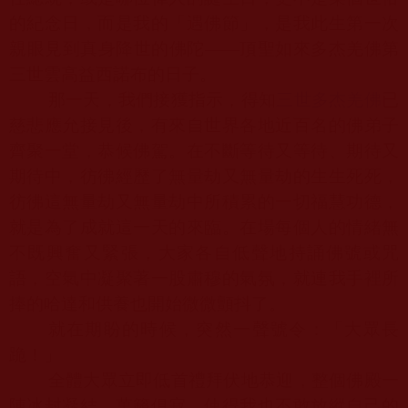
的紀念日，而是我的「遇佛節」，是我此生第一次
親眼見到真身降世的佛陀——頂聖如來多杰羌佛第
三世雲高益西諾布的日子。
那一天，我們接獲指示，得知
三世多杰羌佛
已
慈悲應允接見後，有來自世界各地近百名的佛弟子
齊聚一堂，恭候佛駕。在不斷等待又等待、期待又
期待中，彷彿經歷了無量劫又無量劫的生生死死，
彷彿這無量劫又無量劫中所積累的一切福慧功德，
就是為了成就這一天的來臨。在場每個人的情緒無
不既興奮又緊張，大家各自低聲地持誦佛號或咒
語，空氣中凝聚著一股肅穆的氣氛，就連我手裡所
捧的哈達和供養也開始微微顫抖了。
就在期盼的時候，突然一聲號令：「大眾長
跪！」
全體大眾立即低首禮拜伏地恭迎，整個佛殿一
陣冰封凝結，萬籟俱寂，使得我也不敢放縱自己的