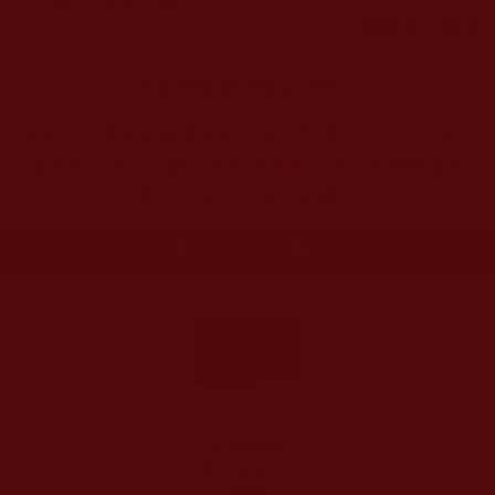
佛弟子 慧定
本文轉載自:佛教正法中心
本站註：佛弟子修學如來正法的受用文章，其內容可
能有若干錯誤，故只能作為參考交流、薰陶鼓勵之
用，不為正見法理依據。
更多文章
《多杰羌佛第三
世》-金石(295-
297頁)