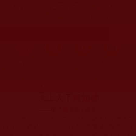
佛教正法中心-天上天下無如佛 ——
從「遇佛節」說起(慧定)
首頁
圖片區
影視區
檔案區
發文時間：2009年02月11日 星期三
瀏覽次數：174
天上天下無如佛
——從「遇佛節」說起
二零零二年六月二十一日是一個令我永恆難忘
的日子，這個永恆難忘的日子並非哪個人當選了新
任總統，或是哪位偉人的誕生日，更不是某個世俗