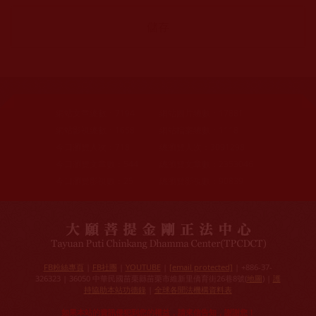
網站文章總數：
7194
網站圖片總數：
17881
網站影視總數：
1658
網站檔案總數：
1118
今日瀏覽人次：
718
總瀏覽人次：
3091298
今日瀏覽文章數：
544
總瀏覽文章數：
2353046
今日瀏覽影視數：
25
總瀏覽影視數：
90839
FB粉絲專頁
|
FB社團
|
YOUTUBE
|
[email protected]
| +886-37-
326323 | 36050 中華民國苗栗縣苗栗市維新里僑育街26巷8號(
地圖
) |
護
持協助本站功德錄
|
全球各聞法機構資料表
如果本站的資訊侵犯到您的權益，請來信告知，謝謝您！