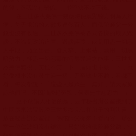
的錢，跟我沒有關係。」並堅決不收下錢。
在三世多杰羌佛十幾歲時便展顯醫方明為人治
病，每天求治的人數多達幾百人，而
佛陀師父
一分
錢也沒有收過。三世多杰羌佛被各式各樣的壞人毀
謗，不論是政治迫害、毀謗誣蔑，或是用盡一切惡
人手段，乃至出書、發文稿、上網站，動用一切黑
暗勢力，極盡一切惡毒的污辱咒罵之能事，三世多
杰羌佛聽後，笑也不笑一下，眉頭也不皺一下，就
好像根本沒有發生過一樣，乃至聽也不聽，看都不
看，每次都說：「這些人是眾生，無知，請大家原
諒他們吧！不因訕謗起冤親，何表無生慈忍力。」
更不敢讓人相信的是，去年秘書辦公室接到了
中國廣東法院毀謗三世多杰羌佛和弟子的判決書，
放在秘書辦公室裡，
佛陀師父
從來不看內容，辦公
室一位仁波切沒有辦法，只好唸給
佛陀師父
聽，沒
想到
佛陀師父
才聽了三頁就喊停下來，還有六十多