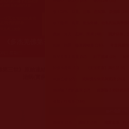
菩提心、慈悲行 (20)
修好口業 (32)
必執行的一種了生脫死證
至高法寶，不學此法難以
金剛亥母轉世所著解脫論
成就聖果的鐵定法規
成就
著，法義透徹圓滿
放下我執、我見、三毒、所知障、煩惱障 (186
一切眾生無始以來皆
是我們的親眷
放下惡習、貪著、世法外緣、自私利益與學佛福報
我當馬上施救
磨練、努力、忍耐、堅持 (48)
關於供養、護
《多杰羌佛第三世》-治病(實例四)(322頁)
因緣、因果、輪迴與轉換 (140)
孝道與親情大
08日 星期日
教兒育養正知見 (52)
結下善緣 (29)
如何
以佛法處世 (13)
《世法哲言》與生活 (4)
佛第三世》原始連結頁面
:
http://www.sunmoonlight.or
治病
(
實例四
)(322
頁
)
檔案下載恭聞
:
利益亡者 (27)
戒殺護生知見與實踐 (263)
治病:313-330
頁
邪師騙子們的啟示 (17)
經歷騙子邪師的分享 
各類正行知見 (184)
治病(實例四)
修行禮讚 (78)
讚佛文 (18)
讚師文 (18)
禮讚道場、行人 