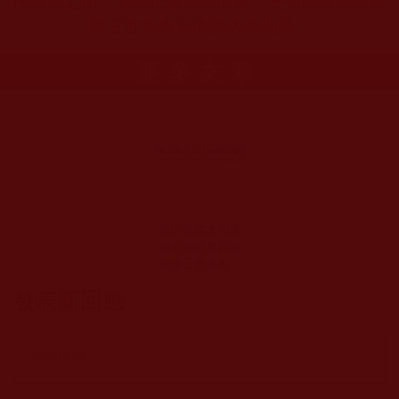
陶鼓勵之用，不為正見法理依據，一切法義以南無
第三世多杰羌佛說法為依歸。
更多文章
第三世多杰羌佛
辦公室給售賣南
無第三世多杰羌
佛複製品畫的公
發表新回應
司的一封公開信
(2014年10月29
日)