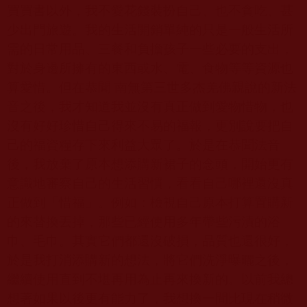
買買書以外，我不愛花錢裝扮自己、也不貪吃、甚
少出門旅遊。我的生活開銷單純的只是一般生活所
需的日常用品、三餐和負擔孩子一些必要的支出，
對於身邊所擁有的東西或水、電、食物等等資源也
算愛惜。但在恭聞 南無第三世多杰羌佛親說的新法
音之後，我才知道我並沒有真正做到愛物惜物，也
沒有好好珍惜自己得來不易的福報，更別說要把自
己的福資糧存下來利益大眾了。於是在恭聞法音
後，我放棄了原本想添購新裙子的念頭，開始更有
意識地審察自己的生活習慣，看看自己哪裡還沒真
正做到「惜福」。例如：檢視自己原本打算置購新
的來替換丟掉，那些已經使用多年帶些污漬的浴
巾、毛巾。其實它們都還沒破損，品質也還很好，
於是我打消添購新的想法，將它們洗淨曝曬之後，
繼續使用直到不堪再用為止再來換新的。以前我總
想著如果以後更有能力了，我想換一間比現在稍微