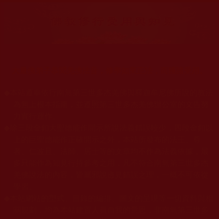
大量佛弟子恭聞羌佛法音，修學如來正法，而獲諸受用。
◆
本站遵奉依行南無第三世多杰羌佛與釋迦牟尼佛所說的教法
為無上根本指南，並遵照第三世多杰羌佛辦公室的文告努
力實行運作。
◆
除三段金釦大聖德能作開示所說法義錯誤較少，四段金釦以
上的巨聖德能作正確開示之外，本站所發布的法王、尊
者、仁波且、法師、居士等的文章均不作為法義依據，最
多只能作為知見行持參考之用，凡不符合南無第三世多杰
羌佛說法的內容，皆屬邪說邊見錯誤之理，一概不可依從
學習。
◆
本站網站的型式、目錄的編排、圖文的呈現等一切資料與相
關規劃，均為本站建置人員自我的意思，非南無第三世多