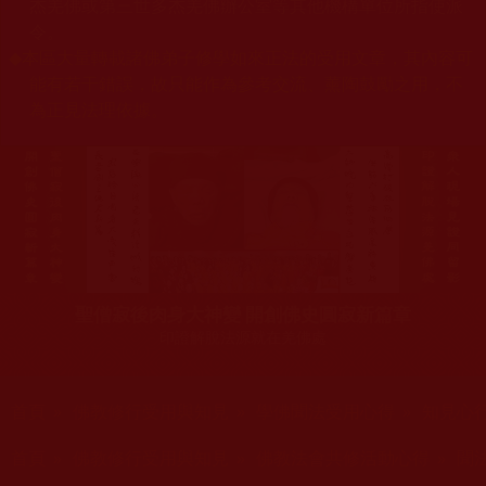
杰羌佛或第三世多杰羌佛辦公室等其他機構單位所指使派
令。
◆
本區大量轉載諸佛弟子修學如來正法的受用文章，其內容可
能有若干錯誤，故只能作為參考交流、薰陶鼓勵之用，不
為正見法理依據。
聖僧寂後肉身大神變 開創佛史圓寂新篇章
印證解脫法源就在羌佛處
您在這裡
首頁
»
佛教修行受用與知見
»
學佛聞法受用心得
»
知見心
您在這裡
首頁
»
佛教修行受用與知見
»
佛教法會共修活動心得
»
聞