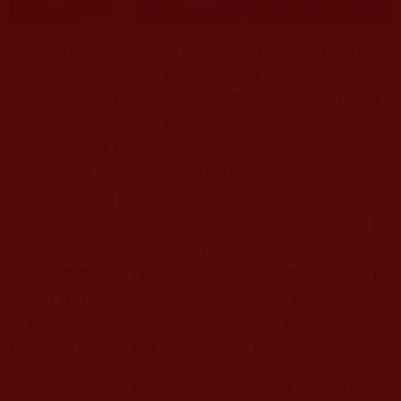
就在開始恭聞新法音的前幾日，我正上網搜尋
想要買的裙子款式。在比對價格及樣式後，我還是
沒能決定，但我心想：「平日常穿的裙子壞了，還
是得買一條新的，不然出門就沒什麼裙子能搭衣服
了。」就這樣我心裡打定主意：「新裙子非買不
可，只是遲早而已。」當我恭聞新法音後知道 佛
陀、 佛母平日是何等簡樸、節省，甚至克難的過生
活時，我簡直不敢相信！因為 佛陀法音所示：「我
賣一張圖就可以買一棟房了……（佛陀所示原句請
以法音為準）」 佛陀的福資糧豈是我們凡夫所能相
比的！但 佛陀、 佛母在生活中卻處處愛惜物資，珍
惜福報，自己居陋室生活也不覺苦，相反地卻希望
給大眾過得好，為大眾帶來幸福！
原本我自認為是一個物慾極低的人，平時除了