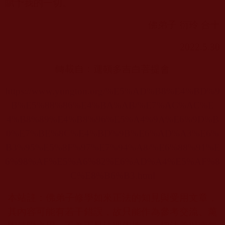
賦予我的一切。
佛弟子 衍玲 合十
2022.5.30
轉載自：運頓多吉白菩提會
https://www.yungton.org/%E5%AD%B8%E4%BD%9
B%E5%88%86%E4%BA%AB/%E7%AC%AC%E
4%B8%89%E4%B8%96%E5%A4%9A%E6%9D%B
0%E7%BE%8C%E4%BD%9B%E6%AD%A3%E6%
B3%95%E5%8F%97%E7%94%A8/%E6%88%91%E
6%98%AF%E5%A6%82%E6%AD%A4%E5%AF%8
C%E8%B6%B3.html
本站註：佛弟子修學如來正法的知見與受用文章，
其內容可能有若干錯誤，故只能作為參考交流、薰