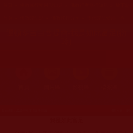
您在這裡
首頁
»
佛教修行受用與知見
»
佛教行者修行知見
»
放下惡
您在這裡
首頁
»
佛教聞法點
»
佛教修行分享
»
學佛聞法受用心得
運頓多吉白菩提會-我是如此富足(衍
玲)
首頁
圖片區
影視區
檔案區
發文時間：2022年07月14日 星期四
瀏覽次數：194
我是如此富足