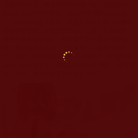
大幾坪的房子，讓生活空間舒適一些，總覺現在住
的小公寓空間有些不足。但在恭聞 佛陀說法的新
法
音
《浪費福報必然窮困；慈悲與是非》和《學佛修
行要節儉勤勞；不能支持壞人；出家人不能浪費；
佛弟子要多體貼他人；鮮紅瓊公案；黃輝邦聖德公
案；佛陀義務幫大家，大家要修行，因果代替不
了》之後，我徹底打消換房子的念頭了，因為我覺
自己已經太富足了！我比聖潔偉大的 佛陀、 佛母住
的、用的、擁有的都還要好太多太多了！