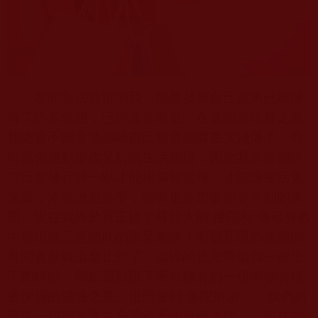
恭聞新法音後的我，恍然發覺自己原來已經擁
有了許多東西，已經非常富足。在恭聞新法音之前
我總會不經意地感嘆自己福資糧實在太淺薄了，有
時還會遇到捉襟見肘的生活窘境，因此我常常期許
自己要修行好一點才能增加福資糧，才能讓生活更
無虞，才能做更多事，擁有更多想要卻要不到的東
西。現在我終於真正從至尊偉大的 佛陀和 佛母身教
中發現自己是如此的富足無缺！而我那隱約未顯的
世間貪欲就這麼止息了，這樣的止息帶給我一種放
下的輕鬆，帶給我對眼下所有擁有的一切事物有種
更深層的感激之意。也體會到 佛陀所示：「我們所
用的一切都是眾生辛苦給予的這個道理。」現在的