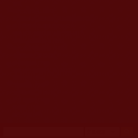
移至主內容
首頁
佛教文告通知 (370)
第三世多杰羌佛簡介與相關資訊 (423)
佛菩薩尊者高僧大德們 (421)
佛教各單位資訊與法會活動 (417)
佛教經藏法義論著 (776)
佛教法會聖蹟證量 (149)
佛教鑑師之道 (292)
佛教聞法點 (792)
佛教修行受用與知見 (3823)
菩提行德 (494)
理諦護法 (726)
文學藝術工巧 (691)
娑婆有溫情 (107)
科學眼 (110)
線上學院 (11)