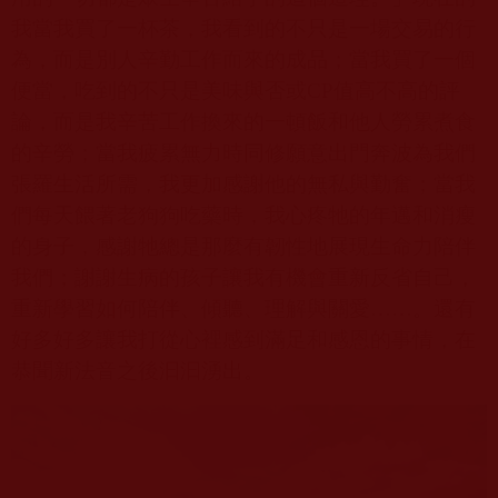
我當我買了一杯茶，我看到的不只是一場交易的行
為，而是別人辛勤工作而來的成品；當我買了一個
便當，吃到的不只是美味與否或
CP
值高不高的評
論，而是我辛苦工作換來的一頓飯和他人勞累煮食
的辛勞；當我疲累無力時同修願意出門奔波為我們
張羅生活所需，我更加感謝他的無私與勤奮；當我
們每天餵著老狗狗吃藥時，我心疼牠的年邁和消瘦
的身子，感謝牠總是那麼有韌性地展現生命力陪伴
我們；謝謝生病的孩子讓我有機會重新反省自己，
重新學習如何陪伴、傾聽、理解與關愛……。還有
好多好多讓我打從心裡感到滿足和感恩的事情，在
恭聞新法音之後汩汩湧出。