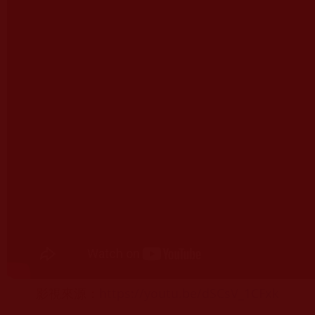
影視來源：
https://youtu.be/dSCsV_1CFxk