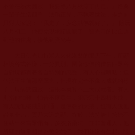
不會在熱天圓寂，我要等八月秋涼了再走。』洛桑
一輩子生活簡單，法務正見，不執著世法，走之前
只對大家說：『我走了，多念點佛就好了。』 陰曆
八月初二，他便兌現承諾圓寂了。寶光寺的比丘趕
到他的住處，接他到寶光寺。
大日佛光加持眾人火化洛桑的那天下午，所顯
相境各式各樣，十分異別。圍著念佛的僧俗四眾各
自對境都有著各自特別的感受，有人心裡嘀咕：這
個法王生前那麼厲害，但現在完全不像大成就的樣
子，現病態圓寂，這根本就算不上大成就者。有人
則指他怕難、怕苦不度眾生，犯密宗十四根本戒，
有人說他破戒顯神通，是佛教的大戒，也有人說他
證量非凡，實乃大道之顯。終於，法持居士按捺不
住站出來當眾懺悔，多杰洛桑法王並非普通人，他
所顯的無常相是為教化我們，我們並沒有生起無限