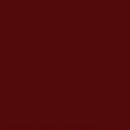
四十一枚舍利
◆
[星暹日報]多杰洛桑法王法駕佛土「留」聖跡 金剛
體燃燒六小時 出現一百四十一枚舍利
◆
[新中原報]金剛體燃燒六小時 出舍利一百四十一
◆
[中華日報]金剛體燃燒六小時 出舍利一百四十一
⸺多杰洛桑法王法駕佛土
記者用詞勘誤：
一般人錯將舍利子與堅固子混為一
談，佛所遺者乃為「
舍利」
，菩薩和羅漢所遺者為
「
堅固子
」
，均是大悲之心無暇積聚而成，成就道
量功德所獲。
為忠於呈現當時報導，本文沿用報導
原文，不予變更。
多杰洛桑法王法駕佛土 金剛體燃燒六小時 出現