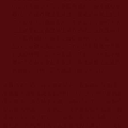
明年八月離開人間，要蔣貢康欽仁波且藏起來
修法，今後有機會度眾生，要把至高無上的法
王上師之大法傳給善士。不要忘了，仰諤大法
王上師是在這個世界上掌有佛陀正法的最高法
王！蔣貢康欽仁波且把全部過程作了記錄，此
記錄在洛桑未圓寂前之二００四年陰曆六月即
在美國僧尼、居士中宣讀，又於二００四年陰
曆七月在基金會公眾宣讀。多杰洛桑法王最終
於
陰曆八月初二
卯時圓寂，離開人世間。
洛桑住世後期，有
王智英
居士一直為他照料護關，
智英居士非常直爽地告訴他：「法王，您千萬別在
夏天離開，這麼熱的天氣，我收拾不了。」洛桑也
很坦誠地承諾：
「
你放心，我不會在熱天圓寂，我
要等八月秋涼了再走。
」
洛桑一輩子生活簡單，法
務正見，不執著世法，走之前只對大家說：
「
我走