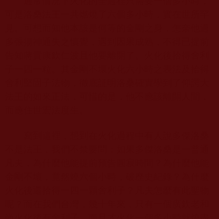
通常情況下火化的全過程只需要一個多小時，
可是洛桑法王一共燃燒了六個多小時，實在世所罕
見。可想而知他本該是何等的金剛之身，怎奈他過
多張揚神通失之慎覺，遇到因果成熟，不得已提前
告知蔣貢康欽仁波且他要離開了。火化後拾得舍利
子一四一粒。其金剛不壞火化六小時之表法及拾得
舍利堅固子法物，徹底証明洛桑確實學到了仰諤大
法王的如來正法，可惜的是，他不應該離開人間，
而應住世宏法度生。
寫到這裡，想到在火化過程中有人說多傑洛桑
不是法王，我們不禁要問：如果多傑洛桑是一普通
凡夫，為什麼他能提前預告圓寂時間？為什麼他能
金剛不壞，竟然燒六個小時，破歷史紀錄？為什麼
火化後還拾得一四一顆舍利子？凡夫怎麼有此聖物
呢？而在我們台灣，幾十年來，只有一個廣欽老和
尚火化後有舍利子，而且才火化一個多小時就燒盡