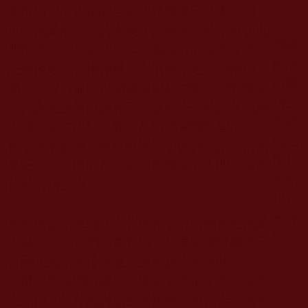
通常情況下火化的全過程只需要一個多小時，
可是洛桑法王一共燃燒了六個多小時，實在世
所罕見。可想而知他本該是何等的金剛之身，
多杰
怎奈他過多張揚神通失之慎覺，遇到因果成
洛桑
熟，不得已提前告知蔣貢康欽仁波且他要離開
法王
了。火化後拾得舍利子一百四十一粒。其金剛
荼毗
不壞火化六小時之表法及拾得舍利堅固子法
火化
物，徹底證明洛桑確實學到了仰諤大法王的如
後拾
來正法，可惜的是，他不應該離開人間，而應
得的
住世宏法度生。
141
枚舍
寫到這裡，想到在火化過程中有人說多杰洛桑
利
不是法王，我們不禁要問：如果多杰洛桑是一
子。
普通凡夫，為什麼他能提前預告圓寂時間？為
什麼他能金剛不壞，竟燃燒了六個小時，破歷
史紀錄？為什麼火化後還拾得一百四十一顆舍