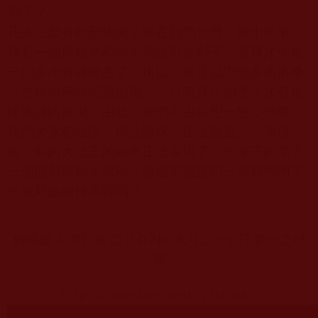
利子？
凡夫怎麼有此聖物呢？而在我們台灣，幾十年來，
只有一個廣欽老和尚火化後有舍利子，而且才火化
一個多小時就燒盡了。所以，這足以證明多杰洛桑
不是世俗空頭理論的佛法，只有真正的佛法才有這
樣聖跡的展現。由此，我們不由再想一想，平時，
我們大家都在說
「
佛法難求，正法難遇
」
，而現
在，仰諤大法王的如來正法展現了，他座下的弟子
一個個都得到大成就，難道不應該想一想我們的了
生脫死該如何面對嗎？
轉載自 台灣日報 二００四年九月二十七日 劉一之紀
實
https://youtu.be/NmHdj2MSwko