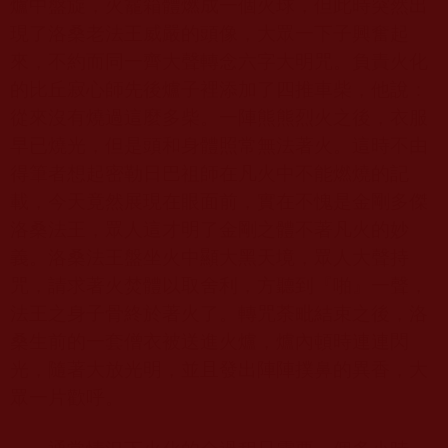
爐中盤旋，火龕箱體燃成一個火球，但此時突然出
現了洛桑老法王威嚴的頭像，大眾一下子興奮起
來，不約而同一齊大聲轉念六字大明咒。負責火化
的比丘寂心師先後爐子裡添加了四推車柴，他說：
從來沒有燒過這麼多柴。一陣熊熊烈火之後，衣服
早已燒光，但是頭和身體照常無法著火。這時不由
得筆者想起密勒日巴祖師在凡火中不能燃燒的記
載，今天竟然展現在眼面前，實在不愧是金剛多傑
洛桑法王，眾人這才明了金剛之體不著凡火的妙
義。洛桑法王盤坐火中顯大黑天境，眾人大聲持
咒，請求著火焚體以取舍利，方聽到『啪』一聲，
法王之身子骨終於著火了。轉咒荼毗結束之後，洛
桑生前的一套僧衣被送進火爐，爐內頓時連連閃
光，隨著大放光明，並且發出陣陣撲鼻的異香，大
眾一片歡呼。