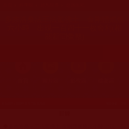
您在這裡
首頁
»
科學眼
»
超凡報導
»
超越生死
多杰洛桑法王法駕佛土 金剛體燃燒
六小時 出現一百四十一枚舍利(相
關新聞彙整)
首頁
圖片區
影視區
檔案區
發文時間：2009年02月11日 星期三
瀏覽次數：1345
目錄
◆
多杰洛桑法王法駕佛土 金剛體燃燒六小時 出現一百