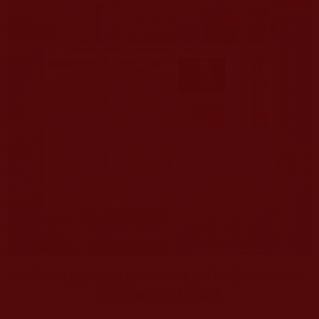
[中華日報]金剛體燃燒六小時 出舍利一百四十一⸺
多杰洛桑法王法駕佛土