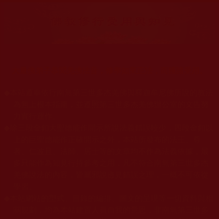
大量佛弟子恭聞羌佛法音，修學如來正法，而獲諸受用。
◆
本站遵奉依行南無第三世多杰羌佛與釋迦牟尼佛所說的教法
為無上根本指南，並遵照第三世多杰羌佛辦公室的文告努
力實行運作。
◆
除三段金釦大聖德能作開示所說法義錯誤較少，四段金釦以
上的巨聖德能作正確開示之外，本站所發布的法王、尊
者、仁波且、法師、居士等的文章均不作為法義依據，最
多只能作為知見行持參考之用，凡不符合南無第三世多杰
羌佛說法的內容，皆屬邪說邊見錯誤之理，一概不可依從
學習。
◆
本站網站的型式、目錄的編排、圖文的呈現等一切資料與相
關規劃，均為本站建置人員自我的意思，非南無第三世多