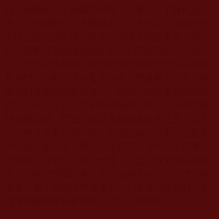
現了洛桑老法王威嚴的頭像，大眾一下子興奮起
來，不約而同一齊大聲轉念六字大明咒。負責火化
的比丘寂心師先後往爐子裡添加了四推車柴，他
說：從來沒有燒過這麼多柴。一陣熊熊烈火之後，
估計他已化為灰燼，但這時突然顯露出老法王的頭
和身體，一點也沒有著火燃燒，衣服早已燒光，但
是頭和身體照常無法著火。這時不由得筆者想起密
勒日巴祖師在凡火中不能燃燒的記載，今天竟然展
現在眼面前，實在不愧是金剛多杰洛桑法王，眾人
這才明了金剛之體不著凡火的妙義。洛桑法王盤坐
火中顯大黑天境，眾人大聲持咒，請求著火焚體以
取舍利，方聽到
「
啪
」
一聲，法王之身子骨終於著
火了。轉咒荼毗結束之後，洛桑生前的一套僧衣被
送進火爐，爐內頓時連連閃光，隨著大放光明，並
且發出陣陣撲鼻的異香，大眾一片歡呼。