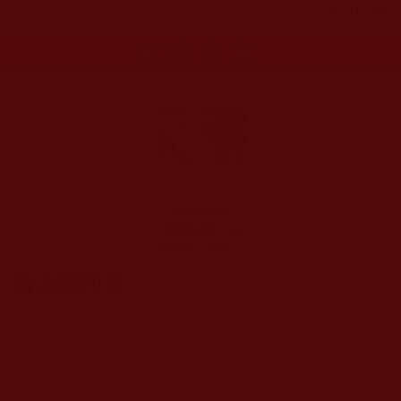
[返回目錄]
更多文章
人命在呼吸間，
把握每個當下修
福修慧，才能成
就解脫(多持)
發表新回應