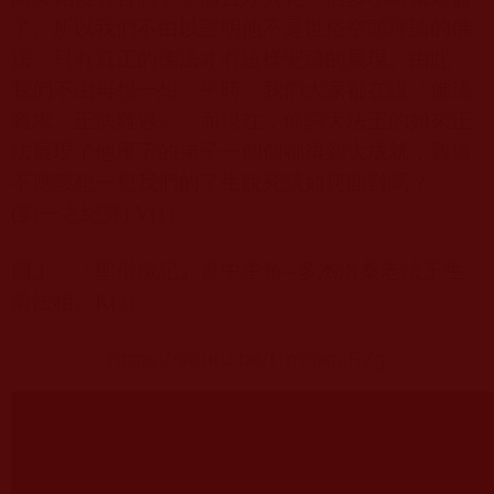
了。所以我們不由以證明他不是世俗空頭理論的佛
法，只有真正的佛法才有這樣聖跡的展現。由此，
我們不由再想一想，平時，我們大家都在說『佛法
難求，正法難遇』，而現在，仰諤大法王的如來正
法展現了他座下的弟子一個個都得到大成就，難道
不應該想一想我們的了生脫死該如何面對嗎？
(
劉一之紀實
) V(1)
圖上：「聖僧鐵記」書中主角
--
多杰洛桑老法王生
前法相。
K(3)
https://youtu.be/fTmrpqaFlZg