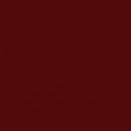
的恭敬心來面對，反起分別見。他提議大家都應借
此好好觀無常，生起無限的恭敬心為老法王送行，
一個成就者一定有佛菩薩殊勝吉祥的顯法。
此時，很多人也當眾作了懺悔，人生如夢，無
常迅速，無論貧賤與高貴最終都同樣留下一具臭皮
囊。大家生起無限的恭敬心念佛觀無常，並發願為
眾生祈福，祈禱國泰民安，祈禱風調雨順，祈禱世
界和平。萬萬沒有想到，此時大日如來的毫光佛境
很快發展加持眾人，照相機，攝像機紛紛啟，貴公
居士一連拍下三張大放毫光的太陽，太陽中心都有
一個圓形的翠綠色圖案，與仰諤大法王上師大師袍
帽沿上那塊綠翠完全相似，看到這個顯境表法大家
高興得沒法形容。
金剛之體不著凡火下午四點二十分點火了，大