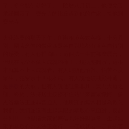
了，多念點佛就好了。
」
陰曆八月初二
，他便兌現
承諾圓寂了。寶光寺的比丘趕到他的住處，接他到
寶光寺。
火化洛桑的那天下午，所顯相境各式各樣，十分異
別。圍著念佛的僧俗四眾各自對境都有著各自特別
的感受，有人心裡嘀咕：這個法王生前那麼厲害，
但現在完全不像大成就的樣子，現病態圓寂，這根
本就算不上大成就者。有人則指他怕難、怕苦不度
眾生，犯密宗十四根本戒。有人說他破戒顯神通，
是
佛教
的大戒，也有人說他証量非凡，實乃大道之
顯。終於，法持居士按捺不住站出來當眾懺悔：多
杰洛桑法王並非普通人，他所顯的無常相是為教化
我們，我們並沒有生起無限的恭敬心來面對，反起
分別見。他提議大家都應借此好好觀無常，生起無
限的恭敬心為老法王送行，一個成就者一定有佛菩