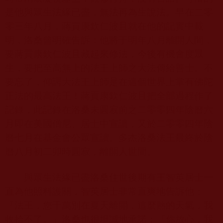
是他與眾生法緣已盡，無法再為生說法。早在二零
零三年八月，蔣貢康欽仁波且就在他的記實中載
明，洛桑曾明確告訴：他將于明年八月離開人間，
要蔣貢康欽仁波且藏起來修法，今後有機會度眾
生，要把至高無上的法王上師之大法傳給善士。不
要忘了，仰諤大法王上師是在這個世界上掌有佛陀
正法的最高法王！蔣貢康欽仁波且把全部過程作了
記錄，此記錄在洛桑未圓寂前之二零零四年陰曆六
月即在美國僧尼、居士中宣讀，又於二零零四年陰
曆七月在基金會公眾宣讀。多杰洛桑法王最終於陰
曆八月初二卯時圓寂，離開人世間。
與眾生法緣已盡洛桑住世後期有王智英居士一
直為他照料護關，智英居士非常直爽地告訴他：
『法王，您千萬別在夏天離開，這麼熱的天氣，我
收拾不了。』洛桑也很坦誠地承諾：『你放心，我