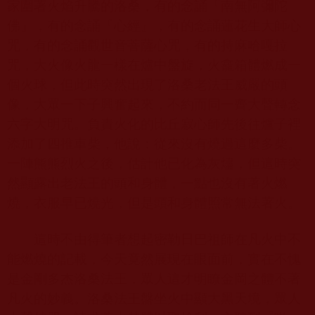
家圍著火焰升騰的洛桑，有的念誦『南無阿彌陀
佛』，有的念誦『心經』，有的念誦蓮花生大師心
咒，有的念誦觀世音菩薩心咒，有的持麻哈嘎拉
咒，大火像火龍一樣在爐中盤旋，火龕箱體燃成一
個火球，但此時突然出現了洛桑老法王威嚴的頭
像，大眾一下子興奮起來，不約而同一齊大聲轉念
六字大明咒。負責火化的比丘寂心師先後往爐子裡
添加了四推車柴，他說：從來沒有燒過這麼多柴。
一陣熊熊烈火之後，估計他已化為灰燼，但這時突
然顯露出老法王的頭和身體，一點也沒有著火燃
燒，衣服早已燒光，但是頭和身體照常無法著火。
這時不由得筆者想起密勒日巴祖師在凡火中不
能燃燒的記載，今天竟然展現在眼面前，實在不愧
是金剛多杰洛桑法王，眾人這才明瞭金岡之體不著
凡火的妙義。洛桑法王盤坐火中顯大黑天境，眾人