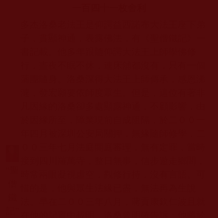
一百四十一枚舍利
多杰洛桑老法王是仰諤益西諾布大法王座下弟
子，貫顯神通，表露佛法，有《聖僧鐵記》一
書記載。他多年跟隨仰諤大法王上師學佛修
行，晝夜不眠不休，連床舖都沒有，只有一個
蒲團隨身。洛桑深得大法王上師傳承，感恩涕
漣，發宏願要依師度眾生。但是，這位有著非
凡因緣的洛桑卻多處顯露神通，不顧影響，由
於因緣所至，障業現前自成阻隔，於二００一
年四月被深圳公安局關押，無緣隨師修學，二
００三年七月法庭開庭審理，無有定罪，當時
接到四川羅萬寺，整日無事，信步遊走鄉間，
“
聖
時常兩眼凝視虛空，觀修行持，沒有言語。可
僧
惜的是，他與眾生法緣已盡，無法再為生說
鐵
法。早在二００三年八月，蔣貢康欽仁波且就
記
”
在他的記實中載明，洛桑曾明確告訴：他將於