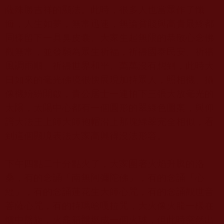
薩殊勝吉祥的顯法。此時，很多人也當眾作了懺
悔，人生如夢，無常迅速，無論貧賤與高貴最終都
同樣留下一具臭皮囊。大家生起無限的恭敬心念佛
觀無常，並發願為眾生祈福，祈禱國泰民安、祈禱
風調雨順、祈禱世界和平。萬萬沒有想到，此時大
日如來的毫光佛境很快展現加持眾人，照相機、攝
像機紛紛開啟，貴公居士一連拍下三張大放毫光的
太陽，太陽中心都有一個圓形的翠綠色圖案，與仰
諤大法王上師大師袍帽沿上那塊綠翠完全相似，看
到這個顯境表法大家高興得沒法形容。
下午四點二十分點火了，大家圍著火焰升騰的洛
桑，有的念誦
「
南無阿彌陀佛
」
，有的念誦
「
心
經
」
，有的念誦蓮花生大師心咒，有的念誦觀世音
菩薩心咒，有的持瑪哈嘎拉咒，大火像火龍一樣在
爐中盤旋，火龕箱體燃成一個火球，但此時突然出