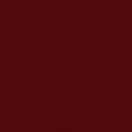
大聲持咒，請求著火焚體以取捨利，方聽到『啪』
一聲，法王之身子骨終於著火了。轉咒荼毗結束之
後，洛桑生前的一套僧衣被送進火爐，爐內頓時連
連閃光，隨著大放光明，並且發出陣陣撲鼻的異
香，大眾一片歡呼。
通常情況下火化的全過程只需要一個多小時，
可是洛桑法王一共燃燒了六個多小時，實在世所罕
見。可想而知他本該是何等的金剛之身，怎奈
他過
多張揚神通失之慎覺，遇到因果成熟，不得以提前
告知蔣貢康欽仁波且他要離開了。火化後拾得舍利
子一四一粒。其金剛不壞火化六小時之表法及拾得
舍利堅固子法物，徹底證明洛桑確實學到了仰諤大
法王的如來正法，可惜的是，他不應該離開人間，
而應住世宏法度生。
燃燒六小時世所罕見寫到這裡，想到在火化過