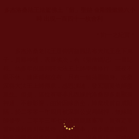
多杰洛桑法王法駕佛土「留」聖跡 金剛體燃燒六小
時 出現一百四十一枚舍利
＊劉一之紀實＊
多杰洛桑老法王是仰諤益西諾布大法王座下弟
子，貫顯神通，表露佛法，有《聖僧鐵記》一書記
載。他多年跟隨仰諤大法王上師學佛修行，晝夜不
眠不休，連床鋪都沒有，只有一個蒲團隨身。洛桑
深得大法王上師傳承，感恩涕漣，發宏願要依師度
眾生。但是，這位有著非凡因緣的洛桑卻多處顯露
神通，不顧影響，由於因緣所至，障業現前自成阻
隔，於二零零一年四月被深圳公安局關押，無緣隨
師修學，二零零三年七月法庭開庭審理，無有定罪
當時接到四川羅萬寺，整日無事，信步遊走鄉間，
時常兩眼凝視虛空，觀修行持，沒有言語。可惜的