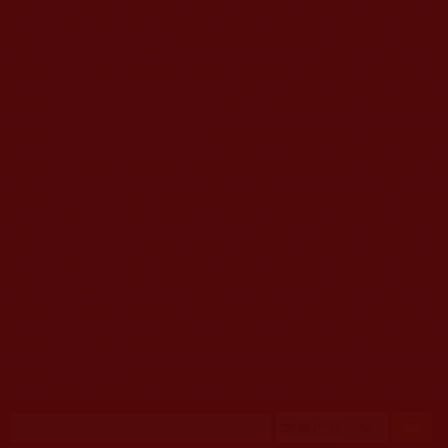
移至主內容
首頁
佛教文告通知 (370)
第三世多杰羌佛簡介與相關資訊 (423)
佛菩薩尊者高僧大德們 (421)
佛教各單位資訊與法會活動 (417)
佛教經藏法義論著 (776)
佛教法會聖蹟證量 (149)
佛教鑑師之道 (292)
佛教聞法點 (792)
佛教修行受用與知見 (3823)
菩提行德 (494)
理諦護法 (726)
文學藝術工巧 (691)
娑婆有溫情 (107)
科學眼 (110)
線上學院 (11)