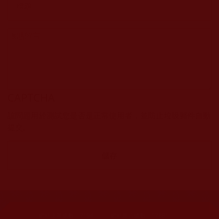
CAPTCHA
該問題用於測試您是否是正常使用者，並防止垃圾郵件自動
提交。
網站文章總數：
7194
網站圖片總數：
17881