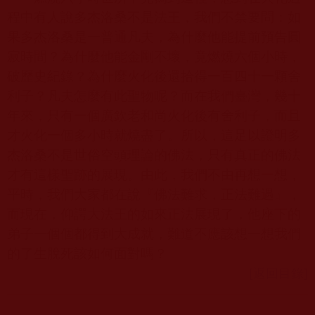
程中有人說多杰洛桑不是法王，我們不禁要問：如
果多杰洛桑是一普通凡夫，為什麼他能提前預告圓
寂時間？為什麼他能金剛不壞，竟燃燒六個小時，
破歷史紀錄？為什麼火化後還拾得一百四十一顆舍
利子？凡夫怎麼有此聖物呢？而在我們臺灣，幾十
年來，只有一個廣欽老和尚火化後有舍利子，而且
才火化一個多小時就燒盡了。所以，這足以證明多
杰洛桑不是世俗空頭理論的佛法，只有真正的佛法
才有這樣聖跡的展現。由此，我們不由再想一想，
平時，我們大家都在說『佛法難求，正法難遇』，
而現在，仰諤大法王的如來正法展現了，他座下的
弟子一個個都得到大成就，難道不應該想一想我們
的了生脫死該如何面對嗎？
[返回目錄]