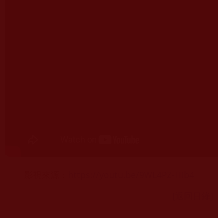
影視來源：
https://youtu.be/9WL4PZ-HIb4
[返回目錄]