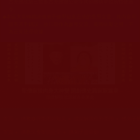
杰羌佛或第三世多杰羌佛辦公室等其他機構單位所指使派
令。
◆
本區大量轉載諸佛弟子修學如來正法的受用文章，其內容可
能有若干錯誤，故只能作為參考交流、薰陶鼓勵之用，不
為正見法理依據。
聖僧寂後肉身大神變 開創佛史圓寂新篇章
印證解脫法源就在羌佛處
您在這裡
首頁
»
佛教修行受用與知見
»
成就解脫往升受用
»
佛弟子
您在這裡
首頁
»
佛教法會聖蹟證量
»
佛弟子證量顯