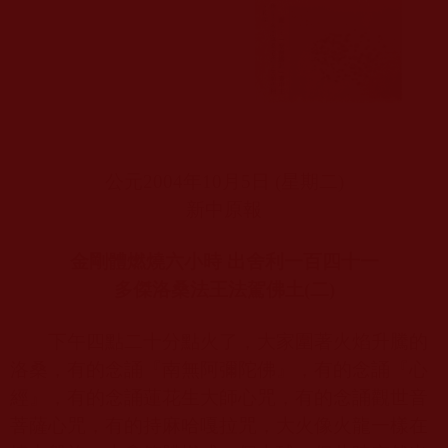
公元
2004
年
10
月
5
日
(
星期二
)
新中原報
金剛體燃燒六小時 出舍利一百四十一
多傑洛桑法王法駕佛土
(
二
)
下午四點二十分點火了，大家圍著火焰升騰的
洛桑，有的念誦『南無阿彌陀佛』，有的念誦『心
經』，有的念誦蓮花生大師心咒，有的念誦觀世音
菩薩心咒，有的持麻哈嘎拉咒，大火像火龍一樣在