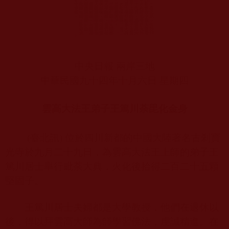
中央日報 兩岸三地
中華民國九十四年十月六日 星期四
雲高大法王弟子王篤川荼毘化金身
(
臺北訊
)
位於四川新都的中國大陸著名古剎寶
光寺於九月二十九日，為雲高大法王上師的弟子王
篤川居士舉行毗荼大典，火化後拾得二百二十五顆
堅固子。
王篤川居士夫婦都是大學教授，他們在退休以
後，得以拜雲高大師為師學習佛法，虔誠精進。在