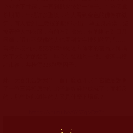
空即洒下甘露，一直到點火後好一陣子。在整個毗
荼期間，出現許多聖境，有人看到金色的佛像在微
笑，有人看到 王教授的腹部現出一尊金身羅漢，還
披著僧人的衣服，有的看到佛光，有的則看到日月
同輝，還有不學佛的人也看到文字排列的咒語……
當時在場的人還突然聽到從遠方傳來的雲高大師唱
六字大明咒的聲音，與念佛聲融為一體。毗荼典禮
結束後，共拾得
225
顆堅固子。
此一大喜訊告訴我們一個什麼道理呢？它徹底說明
了一位三業相應的佛弟子最終解脫成就了！而相反
的，那些欺師滅祖的人又是什麼下場呢？
https://youtu.be/9Y5ZqMIzzZc