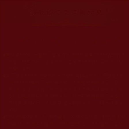
大量佛弟子恭聞羌佛法音，修學如來正法，而獲諸受用。
◆
本站遵奉依行南無第三世多杰羌佛與釋迦牟尼佛所說的教法
為無上根本指南，並遵照第三世多杰羌佛辦公室的文告努
力實行運作。
◆
除三段金釦大聖德能作開示所說法義錯誤較少，四段金釦以
上的巨聖德能作正確開示之外，本站所發布的法王、尊
者、仁波且、法師、居士等的文章均不作為法義依據，最
多只能作為知見行持參考之用，凡不符合南無第三世多杰
羌佛說法的內容，皆屬邪說邊見錯誤之理，一概不可依從
學習。
◆
本站網站的型式、目錄的編排、圖文的呈現等一切資料與相
關規劃，均為本站建置人員自我的意思，非南無第三世多