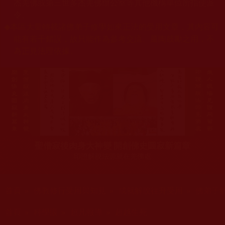
杰羌佛或第三世多杰羌佛辦公室等其他機構單位所指使派
令。
◆
本區大量轉載諸佛弟子修學如來正法的受用文章，其內容可
能有若干錯誤，故只能作為參考交流、薰陶鼓勵之用，不
為正見法理依據。
聖僧寂後肉身大神變 開創佛史圓寂新篇章
印證解脫法源就在羌佛處
您在這裡
首頁
»
佛教修行受用與知見
»
成就解脫往升受用
»
佛弟子
您在這裡
首頁
»
科學眼
»
超凡報導
»
超越生死