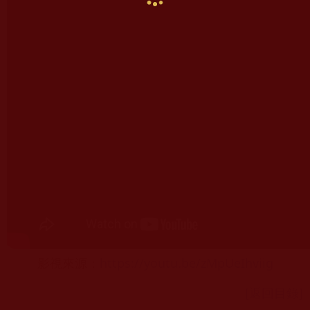
影視來源：
https://youtu.be/zMpUeIhviig
[返回目錄]