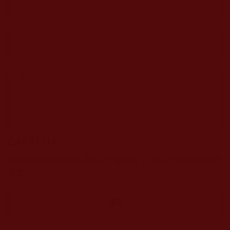
CAPTCHA
該問題用於測試您是否是正常使用者，並防止垃圾郵件自動
提交。