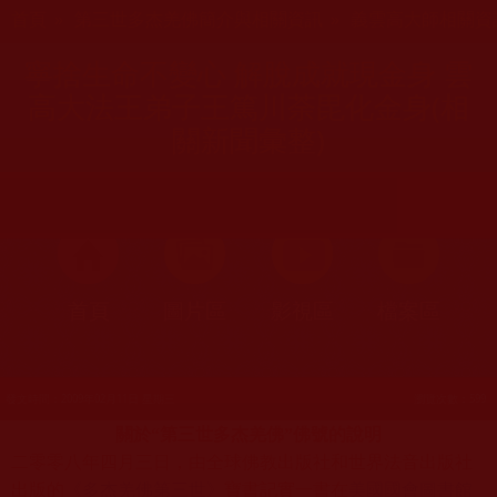
您在這裡
首頁
»
第三世多杰羌佛簡介與相關資訊
»
義雲高大師相關資
寧捨生命不變心 解脫成就現金身 雲
高大法王弟子王篤川荼毘化金身(相
關新聞彙整)
首頁
圖片區
影視區
檔案區
發文時間：2009年02月11日 星期三
瀏覽次數：599
關於“第三世多杰羌佛”佛號的說明
二零零八年四月三日，由全球佛教出版社和世界法音出版社
出版的
《多杰羌佛第三世》
寶書記實一書
在
美國國會圖書館