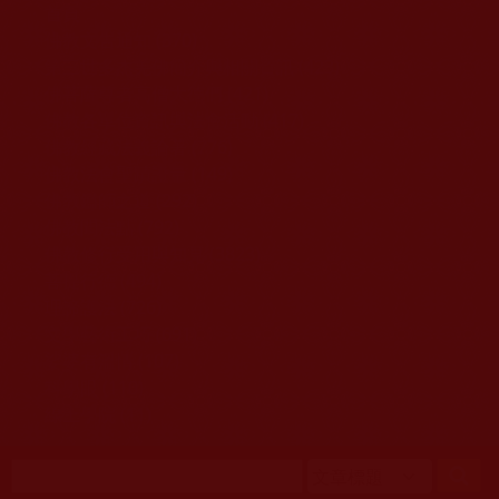
移至主內容
首頁
佛教文告通知 (370)
第三世多杰羌佛簡介與相關資訊 (423)
佛菩薩尊者高僧大德們 (421)
佛教各單位資訊與法會活動 (417)
佛教經藏法義論著 (776)
佛教法會聖蹟證量 (149)
佛教鑑師之道 (292)
佛教聞法點 (792)
佛教修行受用與知見 (3823)
菩提行德 (494)
理諦護法 (726)
文學藝術工巧 (691)
娑婆有溫情 (107)
科學眼 (110)
線上學院 (11)