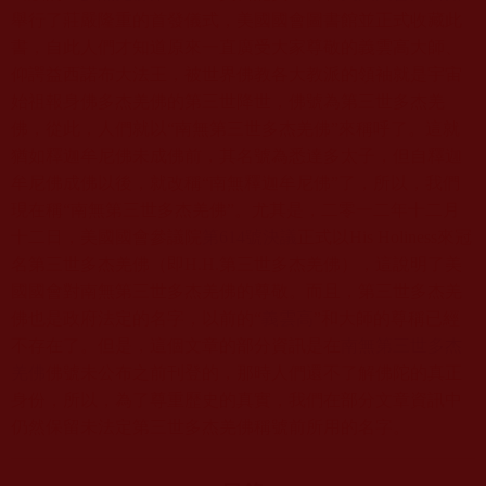
舉行了莊嚴隆重的首發儀式，美國國會圖書館並正式收藏此
書，自此人們才知道原來一直廣受大家尊敬的義雲高大師、
仰諤益西諾布大法王，被世界佛教各大教派的領袖就是宇宙
始祖報身佛多杰羌佛的第三世降世，佛號為第三世多杰羌
佛，從此，人們就以“南無第三世多杰羌佛”來稱呼了。這就
猶如釋迦牟尼佛未成佛前，其名號為悉達多太子，但自釋迦
牟尼佛成佛以後，就改稱“南無釋迦牟尼佛”了，所以，我們
現在稱“南無第三世多杰羌佛”。尤其是，二零一二年十二月
十二日，美國國會參議院
第614號決議
正式以His Holiness來冠
名第三世多杰羌佛（即H.H.第三世多杰羌佛），這說明了美
國國會對南無第三世多杰羌佛的尊敬。而且，第三世多杰羌
佛也是政府法定的名字，以前的“
義雲高
”和大師的尊稱已經
不存在了。但是，這個文章的部分資訊是在
南無第三世多杰
羌佛
佛號未公布之前刊登的，那時人們還不了解佛陀的真正
身份，所以，為了尊重歷史的真實，我們在部分文章資訊中
仍然保留未法定第三世多杰羌佛稱號前所用的名字。