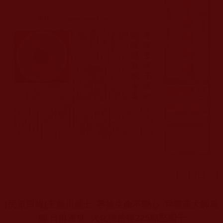
[返回目錄]
[民眾日報]王篤川居士 寧捨生命不變心 拜雲高大師為
師 日前過世 火化後拾得225顆堅固子