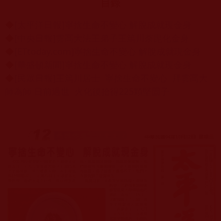
目錄
◆
[太平洋日報]寧捨生命不變心 解脫成就現金身
◆
[中央日報]雲高大法王弟子王篤川荼毘化金身
◆
[ETtoday.com]寧捨生命不變心 解脫成就現金身
◆
[華盛頓新聞]寧捨生命不變心 解脫成就現金身
◆
[民眾日報]王篤川居士 寧捨生命不變心 拜雲高大
師為師 日前過世 火化後拾得225顆堅固子