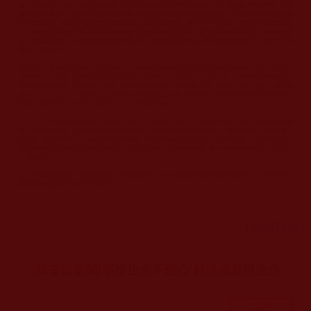
[返回目錄]
[華盛頓新聞]寧捨生命不變心 解脫成就現金身