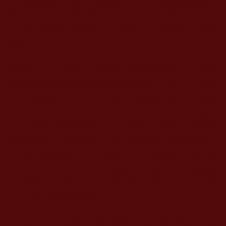
來，無論颳風下雨，無論謠言誹謗，無論恐怖威
嚇，他們始終沒有離開壇場一步，直到因為城市建
設，房子被推土機推平了，他們才含淚告別了這個
地方。
幾個月前，王教授呈現病相。即使在病中，王教授
更加精進修習雲高大師傳給他的佛法。九月二十四
日，王教授說：『上師，我等不到您回來了，我要
走了。』 九月二十六日下午，王教授毫無半點痛
苦，右側臥面對佛陀相，安詳離世，當時，頭頂髮
旋部位發熱，剎那間開了頂，呈棱形，長約三厘
米，寬約兩厘米。二十七日上午，寶光寺火化住持
寂心法師為教授王大居士裝龕時， 教授的手腳關節
仍是柔軟的，經寂心法師考證後，他說：已經成就
了，一定會燒出堅固子。
二十九日下午四點半開始轉咒，這之前一會兒，天