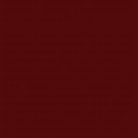
都是大學教授，他們在退休以後，得以拜雲高大師
為師學習佛法，虔誠精進。在雲高大師離開成都以
後， 王教授夫婦主動要求留守壇場。
在這期間，有一些好心人勸他們回家，也有一些人
來恐嚇利誘，他們絲毫不為所動。王教授說：隨便
某些人怎麼誣蔑誹謗，我只相信事實。雖然我跟隨
大師只有幾年的時間，但是，我所見到的大師是一
個善良正直、光明磊落、慈悲大眾的至高聖德。大
師從來都是把大眾的利益放在第一位，寧願自己受
苦受累，也要讓眾生安寧幸福。大師的開示更是精
闢無瑕，將高深的道理寓於淺顯的說教當中，所教
導我們的全部都是如何實修德行，哪裡有一點他們
所污蔑的那樣？我是一個教授、
佛教
徒，不打妄
語，我更不能違背我的良心。我只會忠誠我的上
師，而絕不會做一個欺師滅祖的禽獸！因此，幾年