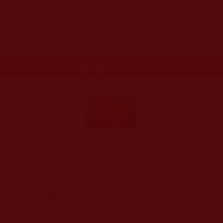
tail
#
第三世多杰羌佛
#
義雲高
#
義雲高大師
更多文章
我會步他們的後
塵加入“等死
隊”嗎？(雪馨)
發表新回應