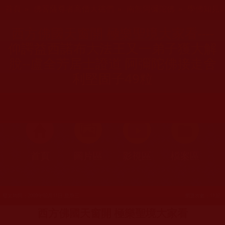
您在這裡
首頁
»
佛菩薩尊者高僧大德們
»
南無阿彌陀佛
»
學佛知見
西方佛國天窗開 極樂聖境大家看----
仰諤益西諾布大法王又一弟子獲大解
脫--盧全芳居士證道 阿彌陀佛接走舍
利堅固子49粒
首頁
圖片區
影視區
檔案區
發文時間：2009年02月11日 星期三
瀏覽次數：1132
西方佛國天窗開 極樂聖境大家看