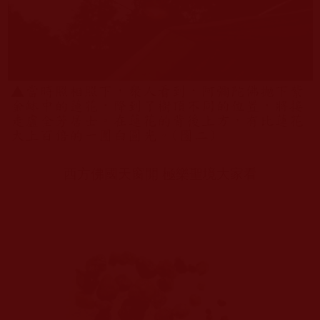
西方佛國天窗開
極樂聖境大家看