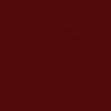
大法王的佛法加持中驚喜歡呼，頂禮膜拜，場面感
人至極！下午５點，念佛的弟子們排著長隊把盧老
居士的肉身送進火化爐，肉身經過之處異香陣陣。
僧眾喇嘛的轉咒法事還未進行，老居士胸前的木龕
上就已籠罩著佛光。從木龕的縫隙中透出紅、白、
黃色三种光芒！剛一點火，盧老居士的頭頂就出現
銀光透明的圓形法器！法器中間為四方的孔，四角
都有聯機至法器的邊，就和大法王之弟子恆性嘉措
仁波切發心磕長頭禮拜臺灣島一千一百公里，代衆
生受苦，臨行前他請到大法王法像時頭頂出現的圓
光一模一樣。火化過程中，聖境不斷顯現，蓮花朵
朵湧出，大法王法像、西方三聖、彌勒菩薩出現，
金剛護法、龍神護法環立左右，火鳳凰在爐火中翻
飛，還有極樂世界的樓臺亭閣美景連連。火化爐前
人們法喜跪拜，激動的淚水、歡樂的笑聲撒滿寺
院。