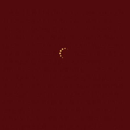
盧全芳老居士乃四川成都人氏，她和丈夫王光明
居士早在上世紀５０年代便已皈依佛門，得大法王
灌頂傳法。那時他們在西藏工作，有緣受藏密大仁
波切指點，告知最好最高的佛法在仰諤益西諾布大
法王處，夫妻二人便千辛萬苦把自己的兒子送到當
時未滿７歲的大法王面前，一家三口拜師，遂後夫
妻倆毅然將兒子留在大法王身邊接受調服聞法。他
們對大法王十分虔誠恭敬並精進修持大法王所傳之
法，近兩年有人在社會上散佈謠言誣陷大法王，夫
妻二人義憤填膺，奮起譴責造謠惡徒編造謊言狂惑
大眾之惡行。去年
11
月，王光明居士因其虔誠心，
依循大法王佛陀般的証量，飛遷極樂世界，火化出
舍利堅固子
11
顆。這次盧全芳居士于
2004
年８月中
旬告知兒子王敏，她要西歸。王敏幾次打電話給大
法王，想留住慈母，母親知道後告誡兒子：「學佛