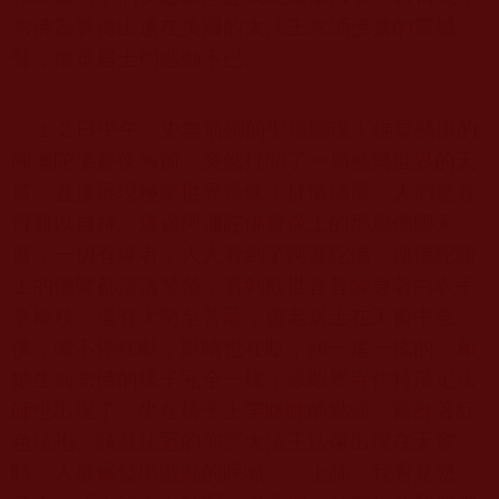
念佛器裏傳出遠在美國的大法王念誦佛號的震撼
聲，僧眾居士們感動不已。
１２日中午，史無前例的聖境顯現！佛堂懸掛的
阿彌陀佛畫像胸前，突然打開了一扇極樂世界的天
窗，直接展現極樂世界景像！群情沸騰，人們驚喜
得難以自持。透過阿彌陀佛畫像上的那扇佛國天
窗，一切有緣者，人人看到了阿彌陀佛，連佛陀頭
上的佛髻都清清楚楚，看到觀世音菩薩身著白衣手
拿楊枝，還有大勢至菩薩；盧老居士在天窗中念
佛，嘴不停在動，眼睛也在眨，頭一搖一搖的，和
她生前念佛的樣子完全一樣；原昭覺寺住持清定法
師也出現了，坐在椅子上笑眯眯的點頭；當身著紅
色法袍、頭戴法冠的仰諤大法王法像出現在天窗
時，人群爆發出激動的呼喊：「上師，我看見您