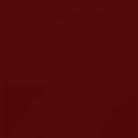
仰諤益西諾布大法王又一弟子獲大解脫
盧全芳
居士證道 阿彌陀佛接走舍利堅固子
49
粒
記者用詞勘誤：
一般人錯將舍利子與堅固子混為一
談，佛所遺者乃為「
舍利」
，菩薩和羅漢所遺者為
「
堅固子
」
，均是大悲之心無暇積聚而成，成就道
量功德所獲。
為忠於呈現當時報導，本文沿用報導
原文，不予變更。