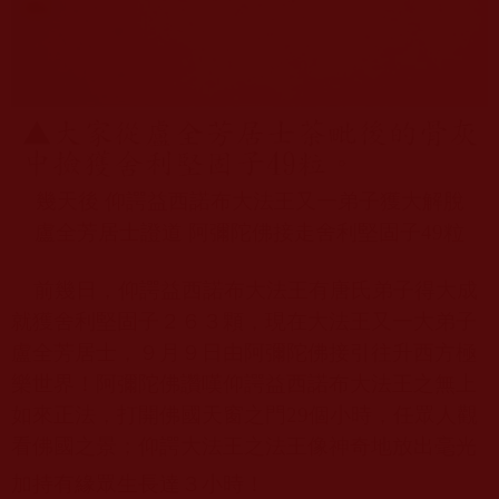
幾天後
仰諤益西諾布大法王又一弟子獲大解脫
盧全芳
居士證道
阿彌陀佛接走舍利堅固子
49
粒
前幾日，仰諤益西諾布大法王有唐氏弟子得大成
就獲舍利堅固子２６３顆，現在大法王又一大弟子
盧全芳居士，９月９日由阿彌陀佛接引往升西方極
樂世界！阿彌陀佛讚嘆仰諤益西諾布大法王之無上
如來正法，打開佛國天窗之門
29
個小時，任眾人觀
看佛國之景；仰諤大法王之法王像神奇地放出毫光
加持有緣眾生長達３小時！