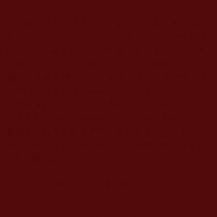
記錄到這裏，筆者忍不住要問一句為什麼？為什
麼仰諤益西諾布大法王座下的弟子，一批一批都得
到大成就，都脫離了生死輪回之苦，且聖境空前無
人能比？答案只有一個：因為大法王祂的道德高潔
無比，是擁有佛陀當年真正偉大佛法的大聖德！正
因為如此，才圓滿了勝義浴佛法會七支聖境現前，
才能傳真正佛法讓從未涉獵藝術的
12
歲的金巴仁波
切在五個月內成了世界級藝術家！各位善知識，舉
世無雙，真正解脫生死苦厄的如來正法一次又一次
展現在我們面前，難道我們還要愚昧不醒，不知何
處覓得解脫嗎？
<
轉載自民眾日報
4
版
2004.9.22>
https://youtu.be/Rd0hMpGrdFM