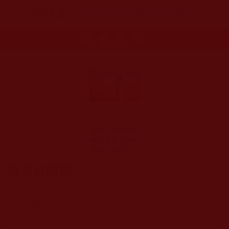
影視來源：
https://youtu.be/-IjCb5RUYjc
更多文章
學佛，幫助你瞭
解和應對心中的
煩惱，讓生活過
得自在幸福
發表新回應