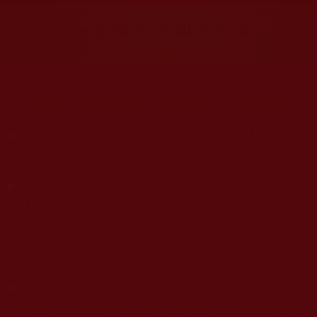
大量佛弟子恭聞羌佛法音，修學如來正法，而獲諸受用。
◆
本站遵奉依行南無第三世多杰羌佛與釋迦牟尼佛所說的教法
為無上根本指南，並遵照第三世多杰羌佛辦公室的文告努
力實行運作。
◆
除三段金釦大聖德能作開示所說法義錯誤較少，四段金釦以
上的巨聖德能作正確開示之外，本站所發布的法王、尊
者、仁波且、法師、居士等的文章均不作為法義依據，最
多只能作為知見行持參考之用，凡不符合南無第三世多杰
羌佛說法的內容，皆屬邪說邊見錯誤之理，一概不可依從
學習。
◆
本站網站的型式、目錄的編排、圖文的呈現等一切資料與相
關規劃，均為本站建置人員自我的意思，非南無第三世多