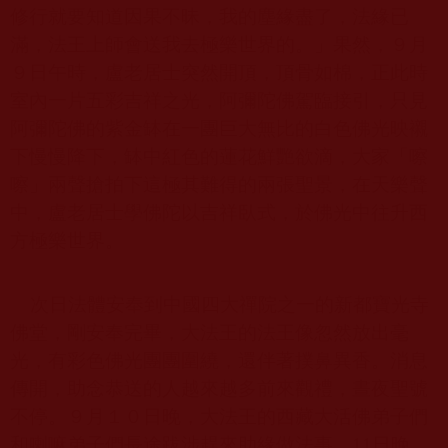
修行就要知道因果不昧，我的塵緣盡了，法緣已
滿，法王上師會送我去極樂世界的。」果然，９月
９日午時，盧老居士突然開頂，頂骨如棉，正此時
室內一片五彩吉祥之光，阿彌陀佛駕臨接引，只見
阿彌陀佛的紫金缽在一團巨大無比的白色佛光映襯
下慢慢降下，缽中紅色的蓮花鮮艷欲滴，大家「嚓
嚓」兩聲搶拍下這極其難得的兩張聖景，在天樂聲
中，盧老居士學佛陀以吉祥臥式，於佛光中往升西
方極樂世界。
次日法體安奉到中國四大禪院之一的新都寶光寺
佛堂，剛安奉完畢，大法王的法王像忽然放出毫
光，有彩色佛光團團圍繞，還伴著撲鼻異香。消息
傳開，助念恭送的人越來越多前來觀禮，晝夜聖號
不停。９月１０日晚，大法王的西藏大活佛弟子們
和喇嘛弟子們長途跋涉趕來助緣做法事。
11
日晚，