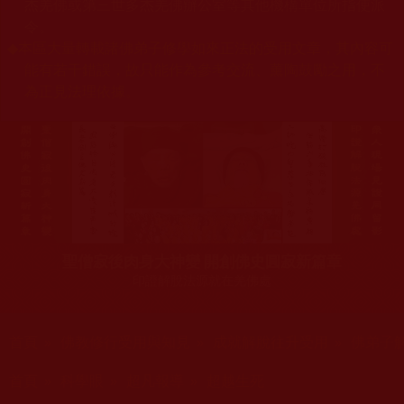
杰羌佛或第三世多杰羌佛辦公室等其他機構單位所指使派
令。
◆
本區大量轉載諸佛弟子修學如來正法的受用文章，其內容可
能有若干錯誤，故只能作為參考交流、薰陶鼓勵之用，不
為正見法理依據。
聖僧寂後肉身大神變 開創佛史圓寂新篇章
印證解脫法源就在羌佛處
您在這裡
首頁
»
佛教修行受用與知見
»
成就解脫往升受用
»
佛弟子
您在這裡
首頁
»
科學眼
»
超凡報導
»
超越生死