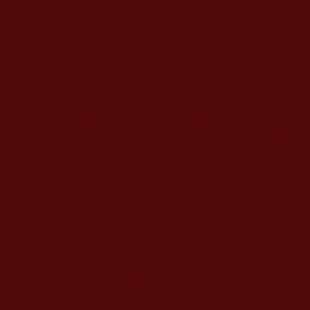
了！」「大法王上師啊，跟著您，什麼生死我們都
不怕了！」「大法王啊！我們全家都要皈依您！我
們要跟您學到真佛法！」人們被聖境震懾了，無法
控制情緒，只聽到一片驚嘆聲、呼喊聲、頭頂到地
上的咚咚聲
……
。晚上八、九點鐘，火化處的人越
聚越多，人們從四面八方趕來看天窗顯極樂世界聖
境，接受阿彌陀佛加持。許多人趕回家接來父母、
子女，老人孩子們個個見到佛國聖境，連晚飯都顧
不上吃，成排安坐下來虔心念誦南無阿彌陀佛聖號
直到深夜。天窗極樂聖境不斷變化顯現直到第二天
下午５點，長達２９個小時，成爲歷史上佛門的奇
跡。
９月１３日上午，天空佈滿五彩佛光，中午１點
多鐘，大法王的法王像突然放出白色毫光，不停閃
射，加持有緣眾生長達３個小時之久，人們浸浴在