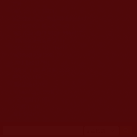
移至主內容
首頁
佛教文告通知 (370)
第三世多杰羌佛簡介與相關資訊 (423)
佛菩薩尊者高僧大德們 (421)
佛教各單位資訊與法會活動 (417)
佛教經藏法義論著 (776)
佛教法會聖蹟證量 (149)
佛教鑑師之道 (292)
佛教聞法點 (792)
佛教修行受用與知見 (3823)
菩提行德 (494)
理諦護法 (726)
文學藝術工巧 (691)
娑婆有溫情 (107)
科學眼 (110)
線上學院 (11)