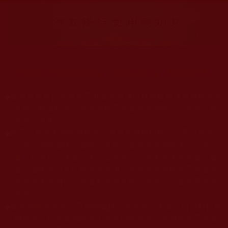
大量佛弟子恭聞羌佛法音，修學如來正法，而獲諸受用。
◆
本站遵奉依行南無第三世多杰羌佛與釋迦牟尼佛所說的教法
為無上根本指南，並遵照第三世多杰羌佛辦公室的文告努
力實行運作。
◆
除三段金釦大聖德能作開示所說法義錯誤較少，四段金釦以
上的巨聖德能作正確開示之外，本站所發布的法王、尊
者、仁波且、法師、居士等的文章均不作為法義依據，最
多只能作為知見行持參考之用，凡不符合南無第三世多杰
羌佛說法的內容，皆屬邪說邊見錯誤之理，一概不可依從
學習。
◆
本站網站的型式、目錄的編排、圖文的呈現等一切資料與相
關規劃，均為本站建置人員自我的意思，非南無第三世多