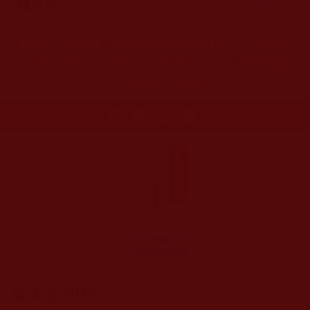
轉載自：
http://www.yungton.org/02_true_09.html
本站註：佛弟子修學如來正法的受用文章，其內容可
能有若干錯誤，故只能作為參考交流、薰陶鼓勵之
用，不為正見法理依據。
更多文章
[民眾日報]義雲高
法王級顯密圓通
大師
發表新回應