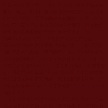
雜著阿嬤的打呼聲，一直到早上又開始了小幅度的
抽蓄，早上八點多阿嬤突然吐出一些黑色摻些淡紅
色的液狀物後，又繼續睡著沒有抽蓄，心跳一分鐘
約
98
下，家人們則是持續念佛沒有斷過，因為我們
希望阿嬤最後聽到的聲音是阿彌陀佛的法號，一直
到早上
8
點
45
分左右，因為實在太像是在睡覺了，
我試著摸阿嬤的脈搏才發現沒有跳動了，此時阿嬤
的面容相當的慈祥，我們繼續唸佛，同時我在電話
上與吳師姐接通向上師報告阿嬤往生狀況，上師開
示要持續助念
8
小時以上，並會加持阿嬤，我非常歡
喜，因為阿嬤的福報，臨命終時遇到了上師這樣的
大善知識加持結下善因緣，我相信阿嬤未來世一定
能聚足暇滿善趣的福報再聞受修行
第三世多杰羌佛
的如來正法。
這期間另外要感謝仁慈師姐與森木師兄等等台南
佛堂的師兄姐們鼎力協助，阿嬤往生後非常莊嚴的