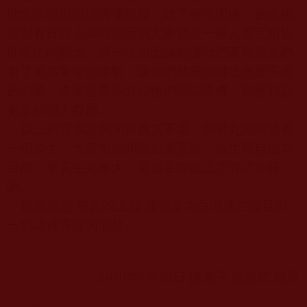
助念法號與唱誦阿彌陀經，結下善法因緣，台南佛
堂都有貫徹上師所開示的大家都是一家人要互相協
助幫忙的觀念。這一次的因緣也讓我們家與親友們
有了更為緊密的聯繫，讓他們感覺到佛法真實不虛
的力量，未來也要能介紹他們聞法學佛，影響利益
更多的親人眷屬。
以上所言佛法的加持真實不虛，願將此回向法界
一切眾生，大家都能聞受如來正法，以生死自由為
目標，畢竟生死事大，還是要能自己了脫才算好
啊。
再次感恩 尊貴的上師 運頓多吉白嘎堵仁波且與
一切諸佛菩薩的加持。
2010
年
1
月
13
日 佛弟子 施偉哲 敬呈