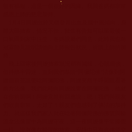
很有福報，這是一個很好的因緣。我與爸媽都非常
感恩上師的慈悲加持。
1
月
4
日阿嬤由於又併發胃出血及腦中風傾向，身
體大部抽蓄，情況不佳，醫生有告知可以留最後一
口氣回到家中往生，爸媽親屬們同意，此時我也向
冠霖師兄說明請他向上師報告狀況，祈請上師的加
持。
晚上回家後阿嬤抽蓄狀況稍有減緩，心跳很強，
但持續半昏迷，直到我們恭請
“
阿彌陀佛
”
法像到阿
嬤面前並說要唸阿彌陀佛，阿嬤突然半睜開眼看著
前方法像，我們此時向阿嬤說要念阿彌陀佛，祂就
在你前面啊！阿嬤竟然有回應說：嗯！我們與親友
們欣喜非常，太好了！親友們也感到了佛法的加持
力。就這樣我們家人就在唸著阿彌陀佛的佛號與輪
流拿法像當中為阿嬤守夜，這一夜阿嬤像平常睡覺
一樣，沒有像在醫院的抽蓄，安靜中只有念佛聲交