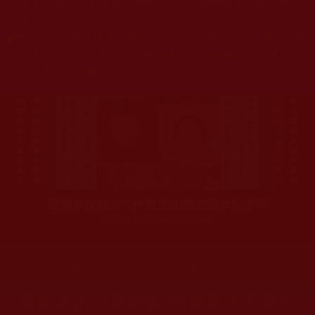
杰羌佛或第三世多杰羌佛辦公室等其他機構單位所指使派
令。
◆
本區大量轉載諸佛弟子修學如來正法的受用文章，其內容可
能有若干錯誤，故只能作為參考交流、薰陶鼓勵之用，不
為正見法理依據。
聖僧寂後肉身大神變 開創佛史圓寂新篇章
印證解脫法源就在羌佛處
您在這裡
首頁
»
佛教修行受用與知見
»
佛菩薩加持展聖蹟
»
佛教聖
運頓多吉白菩提會-阿嬤服用黑寶丸