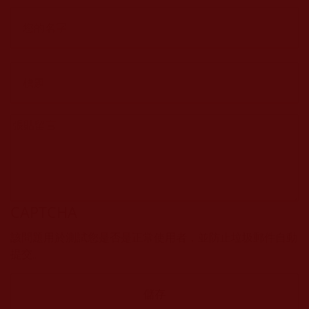
CAPTCHA
該問題用於測試您是否是正常使用者，並防止垃圾郵件自動
提交。