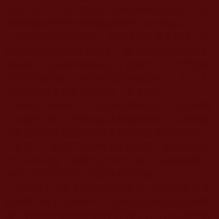
九歲，於一月五日安詳呈現睡眠的相貌而往生，雖
有重症纏身但無任何病痛的感覺，非常圓滿。
阿嬤平常的生活簡單，身體沒有什麼大病痛，在
家時就會念幾句
“
阿彌陀佛
”
，她心裡曉得這樣念是
很好的，所以有時甚至於忘了是進到了洗手間也還
在念
“
阿彌陀佛
”
，他平時就是很樂觀的人，見了人
不論認識與否就會打聲招呼，非常親切。
阿嬤在
2009
年
12
月
25
日因為發燒入院，急診時醫
生診斷是肺炎，同時抽血並要留院觀察，血液檢查
出來後醫生告知我們阿嬤有骨髓性血液惡性腫瘤
〈血癌〉，狀況不好隨時有生命危險，也因為年紀
大了不作化療，就順其自然吧，為了不讓阿嬤苦上
加苦，這期間也簽了放棄急救同意書。
我們請了一條金剛帶幫阿嬤戴上，同時也在共修
時稟報上師呈上加持卡，上師慈悲的表示會加持阿
嬤，我覺得阿嬤的福報真的不錯，
11
月
20
日家中成