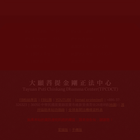
網站文章總數：
7194
網站圖片總數：
17881
網站影視總數：
1658
網站檔案總數：
1118
今日瀏覽人次：
718
總瀏覽人次：
3091298
今日瀏覽文章數：
544
總瀏覽文章數：
2353046
今日瀏覽影視數：
25
總瀏覽影視數：
90839
FB粉絲專頁
|
FB社團
|
YOUTUBE
|
[email protected]
| +886-37-
326323 | 36050 中華民國苗栗縣苗栗市維新里僑育街26巷8號(
地圖
) |
護
持協助本站功德錄
|
全球各聞法機構資料表
如果本站的資訊侵犯到您的權益，請來信告知，謝謝您！
電腦版
|
手機版