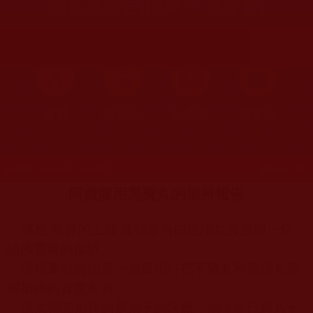
的加持報告(佛弟子 施偉哲)
首頁
圖片區
影視區
檔案區
發文時間：2010年01月13日 星期三
瀏覽次數：189
阿嬤服用黑寶丸的加持報告
感恩 尊貴的上師 運頓多吉白嘎堵仁波且與一切
諸佛菩薩的加持。
這裡要報告的是一個服用打靶不窮丸和黑寶丸而
得加持的真實案例。
這次得受加持的是弟子的阿嬤，她今年已經八十