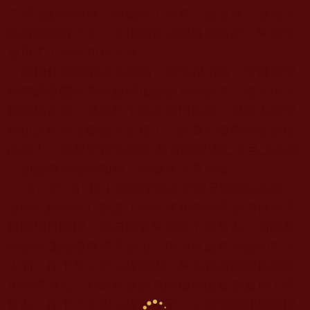
立聞法點的時候，阿嬤與上師有一面之緣，感恩上
師讓阿嬤有了第一次接觸正法的殊勝緣起。阿嬤也
服用了上師的加持法水。
阿嬤住院期間口語清晰，頭腦很清醒，常嚷著要
我們瞞著醫生帶他離開加護病房回家去，後來情況
稍有穩定後，就轉到了癌症專門病房，親友去探望
時也說癌症診斷是不是錯了，因為不像有癌症病痛
的病人。這裡要特別感恩 尊貴的嘎堵仁波且上師與
一切諸佛菩薩的加持。阿嬤才少有病痛。
2010
年
1
月
2
日上師灑淨完兆宏師兄的聞法點後，
這時已經中午
12
點多上師尚未用餐就即刻前往奇美
醫院加持阿嬤，親自餵食阿嬤服下黑寶丸，同時教
他唸阿彌陀佛佛號及拿出一串手珠套在阿嬤的左手
上面，種下無上的法緣善因，爸爸也蒙阿嬤福氣服
用到黑寶丸，到此全家因為阿嬤的因緣都服用了黑
寶丸，種下了善因法緣的種子。上師同時開示阿嬤