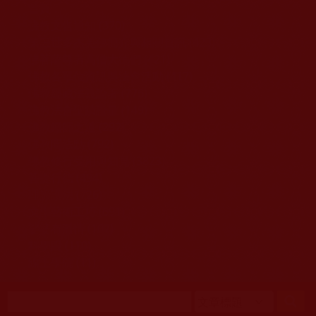
移至主內容
首頁
佛教文告通知 (370)
第三世多杰羌佛簡介與相關資訊 (423)
佛菩薩尊者高僧大德們 (421)
佛教各單位資訊與法會活動 (417)
佛教經藏法義論著 (776)
佛教法會聖蹟證量 (149)
佛教鑑師之道 (292)
佛教聞法點 (792)
佛教修行受用與知見 (3823)
菩提行德 (494)
理諦護法 (726)
文學藝術工巧 (691)
娑婆有溫情 (107)
科學眼 (110)
線上學院 (11)