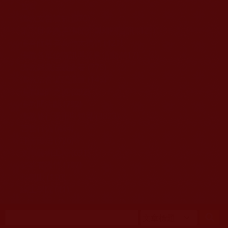
移至主內容
首頁
佛教文告通知 (370)
第三世多杰羌佛簡介與相關資訊 (423)
佛菩薩尊者高僧大德們 (421)
佛教各單位資訊與法會活動 (417)
佛教經藏法義論著 (776)
佛教法會聖蹟證量 (149)
佛教鑑師之道 (292)
佛教聞法點 (792)
佛教修行受用與知見 (3823)
菩提行德 (494)
理諦護法 (726)
文學藝術工巧 (691)
娑婆有溫情 (107)
科學眼 (110)
線上學院 (11)