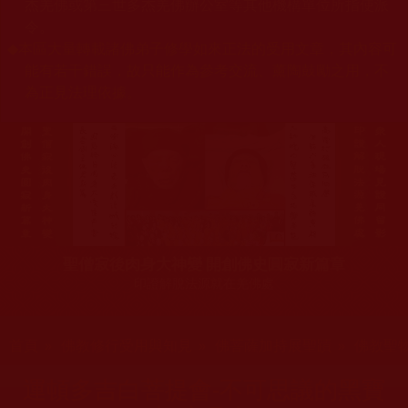
杰羌佛或第三世多杰羌佛辦公室等其他機構單位所指使派
令。
◆
本區大量轉載諸佛弟子修學如來正法的受用文章，其內容可
能有若干錯誤，故只能作為參考交流、薰陶鼓勵之用，不
為正見法理依據。
聖僧寂後肉身大神變 開創佛史圓寂新篇章
印證解脫法源就在羌佛處
您在這裡
首頁
»
佛教修行受用與知見
»
佛菩薩加持展聖蹟
»
佛教聖
運頓多吉白菩提會-不可思議的黑寶