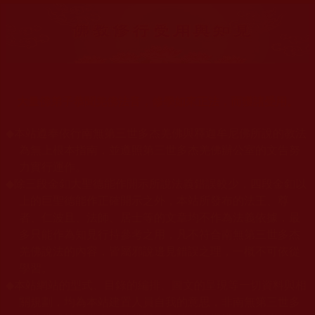
大量佛弟子恭聞羌佛法音，修學如來正法，而獲諸受用。
◆
本站遵奉依行南無第三世多杰羌佛與釋迦牟尼佛所說的教法
為無上根本指南，並遵照第三世多杰羌佛辦公室的文告努
力實行運作。
◆
除三段金釦大聖德能作開示所說法義錯誤較少，四段金釦以
上的巨聖德能作正確開示之外，本站所發布的法王、尊
者、仁波且、法師、居士等的文章均不作為法義依據，最
多只能作為知見行持參考之用，凡不符合南無第三世多杰
羌佛說法的內容，皆屬邪說邊見錯誤之理，一概不可依從
學習。
◆
本站網站的型式、目錄的編排、圖文的呈現等一切資料與相
關規劃，均為本站建置人員自我的意思，非南無第三世多