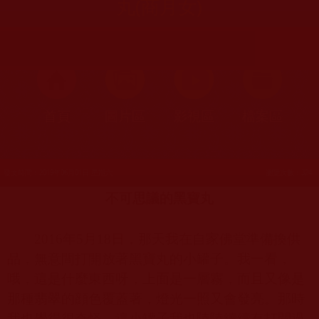
丸(商月女)
首頁
圖片區
影視區
檔案區
發文時間：2019年06月01日 星期六
瀏覽次數：324
不可思議的黑寶丸
2016
年
5
月
18
日，那天我在自家佛堂準備換供
品，無意間打開放著黑寶丸的小罐子。我一看，
哦，這是什麼東西呀，上面是一層霧，而且又像是
那種翡翠的顔色覆蓋著，燈光一照又會發亮。那時
我也覺得很奇怪，這小罐子我也陸陸續續有打開過