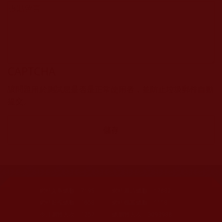
CAPTCHA
該問題用於測試您是否是正常使用者，並防止垃圾郵件自動
提交。
網站文章總數：
7195
網站圖片總數：
17882
網站影視總數：
1658
網站檔案總數：
1118
今日瀏覽人次：
1257
總瀏覽人次：
3093988