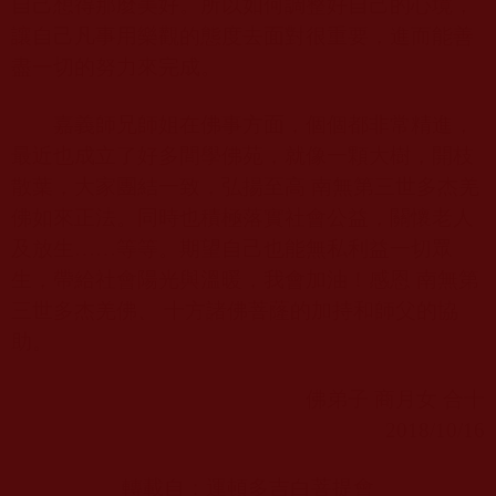
自己想得那麼美好。所以如何調整好自己的心境，
讓自己凡事用樂觀的態度去面對很重要，進而能善
盡一切的努力來完成。
嘉義師兄師姐在佛事方面，個個都非常精進，
最近也成立了好多間學佛苑，就像一顆大樹，開枝
散葉，大家團結一致，弘揚至高 南無第三世多杰羌
佛如來正法。同時也積極落實社會公益，關懷老人
及放生……等等。期望自己也能無私利益一切眾
生，帶給社會陽光與溫暖，我會加油！感恩 南無第
三世多杰羌佛、 十方諸佛菩蕯的加持和師父的協
助。
佛弟子 商月女 合十
2018/10/16
轉載自：運頓多吉白菩提會