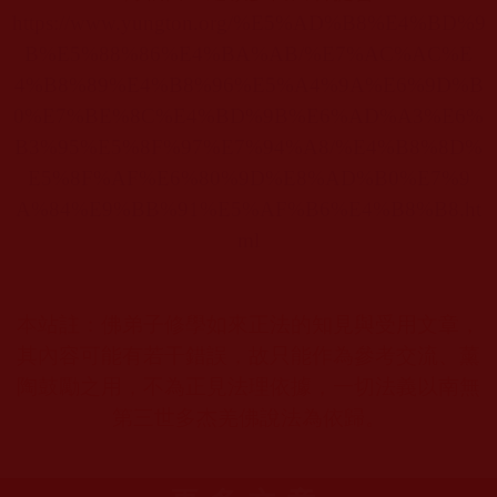
https://www.yungton.org/%E5%AD%B8%E4%BD%9
B%E5%88%86%E4%BA%AB/%E7%AC%AC%E
4%B8%89%E4%B8%96%E5%A4%9A%E6%9D%B
0%E7%BE%8C%E4%BD%9B%E6%AD%A3%E6%
B3%95%E5%8F%97%E7%94%A8/%E4%B8%8D%
E5%8F%AF%E6%80%9D%E8%AD%B0%E7%9
A%84%E9%BB%91%E5%AF%B6%E4%B8%B8.ht
ml
本站註：佛弟子修學如來正法的知見與受用文章，
其內容可能有若干錯誤，故只能作為參考交流、薰
陶鼓勵之用，不為正見法理依據，一切法義以南無
第三世多杰羌佛說法為依歸。