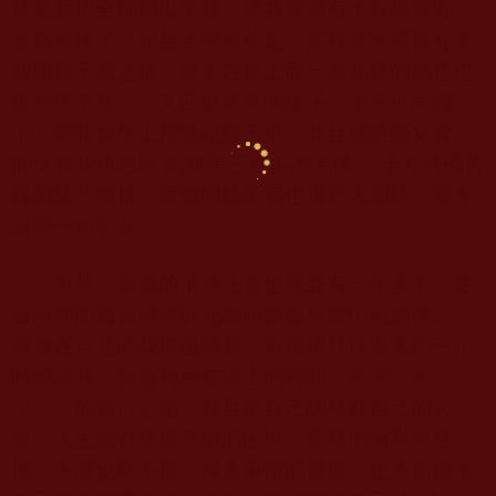
於是我把全部倒出來算，總共竟然有十粒黑寶丸，
這就奇怪了？而且更神奇的是，當我算完黑寶丸又
放回罐子裏之後，原本在那上面一層翡翠的顏色也
都消失不見了，又回復原來的樣子，太不可思議
了！當時我馬上拍照記錄下來，並且傳給師父看，
師父要我快感恩 南無第三世多杰羌佛、 十方諸佛菩
蕯的慈悲加持，而我同修的病也得到大加持，如今
身體一切平安。
另外，嘉義的清淨法堂也成立有一年多了，在
這段期間我要感恩師兄師姐都會來幫忙照顧佛堂，
讓身在台北的我倍感溫馨。每個禮拜往返大約三小
時的車程，我會利用在車上的時間，恭誦《
解脫大
手印》
的修行心髓，並且讓自己調整好自己的心
境。人生總有接連不斷的困境，要我們面對與克
服，怎麼也躲不掉。很多事情的發展，也不如原本