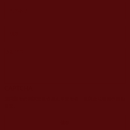
CAPTCHA
該問題用於測試您是否是正常使用者，並防止垃圾郵件自動
提交。