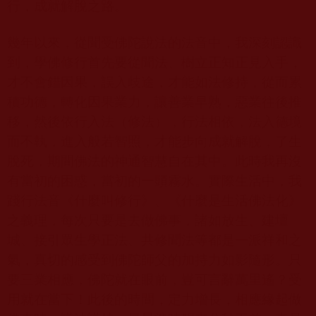
行，成就解脫之路。
幾年以來，從聞受佛陀說法的法音中，我深刻認識
到，學佛修行首先要從聞法、樹立正知正見入手，
才不會錯因果，誤入歧途，才能如法修持，從而累
積功德，轉化因果業力，讓善業早熟，惡業往後推
移，然後依行入法（修法），行法相依，法入德境
而不執，進入般若智照，才能步向成就解脫，了生
脫死，期間佛法的神通智慧自在其中。此時我再沒
有當初的困惑，當初的一頭霧水。實際生活中，我
踐行法音《什麼叫修行》、《什麼是生活佛法化》
之義理，每次只要是去做佛事，諸如放生、建壇
城、接引眾生學正法、共修聞法等都是一派祥和之
氣，真切的感受到佛陀師父的加持力如影隨形。只
要三業相應，佛陀就在眼前，豈可言辭萬里遙？受
用就在當下！此後的時間，定力增長，相應緣起做