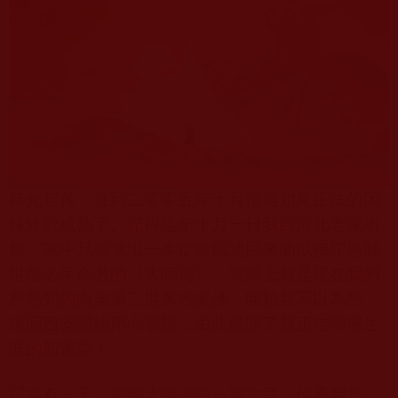
時光荏苒，直到二零零五年十月得遇如來正法的因
緣終於成熟了。記得這年十月一日我回河北老家省
親，家中兄長拿出一本從泰國請回來的以佛陀恩師
世俗名字命名的《大師傳》，實際上就是現在我們
所熟知的南無第三世多杰羌佛。開始我不以為然，
後回西安開始用心恭讀，由此掀開了我正信學佛生
涯的新篇章！
記得有一天，讀到大師傳中一篇文章《你看我是