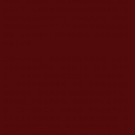
佛事時，護法護持，早晨準時醒來分秒不差，真是
妙不可言。這都是佛陀恩師慈悲加持的結果啊！期
間雖然也有違緣障礙出現，但我願力志堅，時刻以
佛陀師父開示的一百二十八條邪惡見和錯誤知見去
鑒別，去行持佛事，祈請佛陀加持，都從艱難困境
中走了過來。
二零一三年八月，我赴京去面簽美國簽證，記得那
天正好是佛母的生日，我提起正念，懷著一顆學到
正法、將來能夠更好利益眾生之心，祈請佛陀師
父、佛母加持我順利通過，果然，當時那位女簽證
官面帶微笑，沒有兩分鐘我的簽證就順利批下來。
事實說明，只要三業相應，佛菩薩加持定會真實不
虛！二零一四年二月，因緣成熟，終於赴美拜見到
至高無上偉大的南無第三世多杰羌佛！回國後，我
成立金剛菩提正法團隊，牢記佛陀恩師的教誨，多