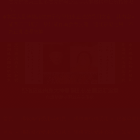
杰羌佛或第三世多杰羌佛辦公室等其他機構單位所指使派
令。
◆
本區大量轉載諸佛弟子修學如來正法的受用文章，其內容可
能有若干錯誤，故只能作為參考交流、薰陶鼓勵之用，不
為正見法理依據。
聖僧寂後肉身大神變 開創佛史圓寂新篇章
印證解脫法源就在羌佛處
您在這裡
首頁
»
佛教修行受用與知見
»
佛事修行得受用
»
虔誠篤實
您在這裡
首頁
»
佛教修行受用與知見
»
學佛聞法受用心得
»
知見心