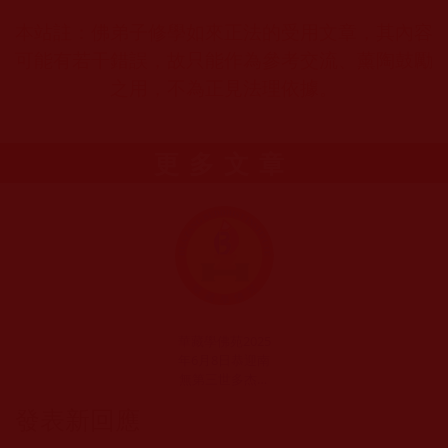
本站註：佛弟子修學如來正法的受用文章，其內容
可能有若干錯誤，故只能作為參考交流、薰陶鼓勵
之用，不為正見法理依據。
更多文章
華藏學佛苑2025
年6月8日恭迎南
無第三世多杰羌
佛佛誕法會剪輯
發表新回應