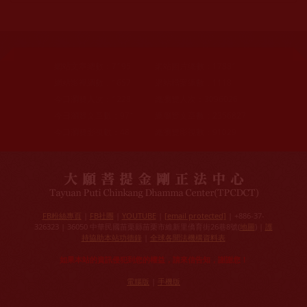
網站文章總數：
7195
網站圖片總數：
17881
網站影視總數：
1657
網站檔案總數：
1118
今日瀏覽人次：
1228
總瀏覽人次：
3096026
今日瀏覽文章數：
971
總瀏覽文章數：
2356827
今日瀏覽影視數：
48
總瀏覽影視數：
91029
FB粉絲專頁
|
FB社團
|
YOUTUBE
|
[email protected]
| +886-37-
326323 | 36050 中華民國苗栗縣苗栗市維新里僑育街26巷8號(
地圖
) |
護
持協助本站功德錄
|
全球各聞法機構資料表
如果本站的資訊侵犯到您的權益，請來信告知，謝謝您！
電腦版
|
手機版