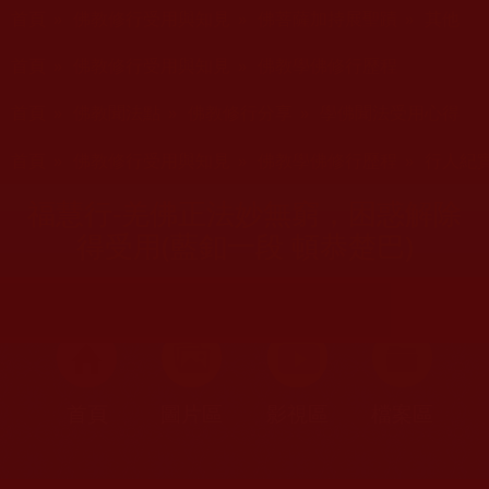
您在這裡
首頁
»
佛教修行受用與知見
»
佛菩薩加持展聖蹟
»
其他
您在這裡
首頁
»
佛教修行受用與知見
»
佛教學佛修行歷程
您在這裡
首頁
»
佛教聞法點
»
佛教修行分享
»
學佛聞法受用心得
您在這裡
首頁
»
佛教修行受用與知見
»
佛教學佛修行歷程
»
行人紀
福慧行-羌佛正法妙無窮，困惑解除
得受用(藍釦一段 頓恭楚巴)
首頁
圖片區
影視區
檔案區