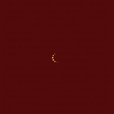
寶典》，被扣天津海關，已經解釋無效，我通過當
時熟悉的一位顯宗出家師父（澈性師）找到了陝西
佛教協會寫了一份文字材料說明書，天津海關說不
行，必須有宗教局的印章文字說明才可以！這當如
何是好？我陷入了沉思。突然，我靈機一動，何不
祈請佛菩薩加持？跟著我就禱告，祈請南無第三世
多杰羌佛、大悲觀世音菩薩加持，消除違緣障礙，
讓如來正法早日弘揚普及於神州大地。後來幾經周
折於失望中終見曙光，我找到陝西省宗教局一位姓
吳的工作員，向他說明情況，他說可以幫忙，只是
要等奧運會結束再去辦理，我的天啊！還要等一個
多月？我帶著焦灼不安的神情懇求能否儘快。當時
他若有所思，我記得自己當時以意念觀想佛陀駕臨
改變他的決定，只見他沉思後說讓他想想，過兩天
回答。我當時以為這是官場慣用的推脫之辭，沒想
到第二天他打電話說他給我開好了證明信，交給了