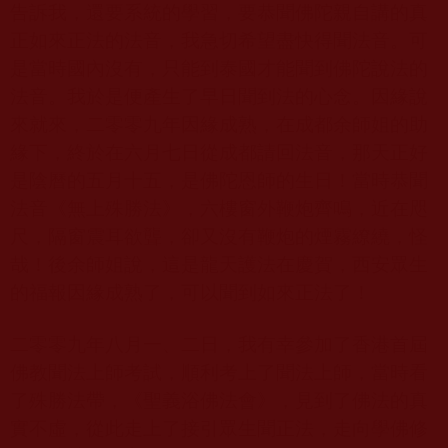
告訴我，還要系統的學習，要恭聞佛陀親自講的真
正如來正法的法音，我急切希望盡快得聞法音。可
是當時國內沒有，只能到泰國才能聞到佛陀說法的
法音。我於是便產生了早日聞到法的心念。因緣說
來就來，二零零九年因緣成熟，在成都余師姐的助
緣下，終於在六月七日從成都請回法音，那天正好
是陰曆的五月十五，是佛陀恩師的生日！當時恭聞
法音《無上殊勝法》，六樓窗外鞭炮齊鳴，近在咫
尺，隔窗震耳欲聾，卻又沒有鞭炮的煙霧繚繞，怪
哉！後余師姐說，這是龍天護法在慶賀，西安眾生
的福報因緣成熟了，可以聞到如來正法了！
二零零九年八月一、二日，我有幸參加了香港首屆
佛教聞法上師考試，順利考上了聞法上師，當時看
了殊勝法帶，《聖義浴佛法會》，見到了佛法的真
實不虛，從此走上了接引眾生聞正法，走向學佛修