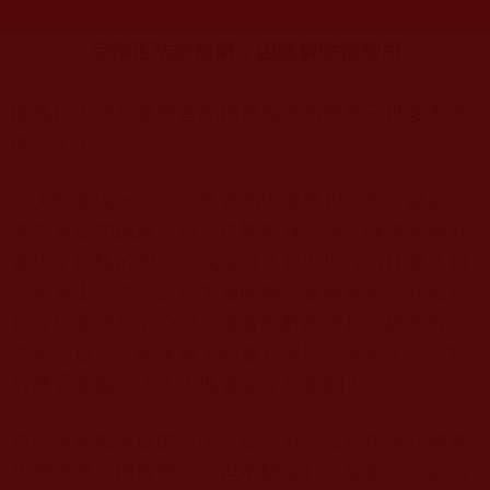
發文時間：2017年04月13日 星期四
瀏覽次數：608
羌佛正法妙無窮，困惑解除得受用
慚愧行人頓恭楚巴首先頂禮感恩南無第三世多杰羌
佛！！！
今天我要說一下自己真實的學佛歷程，也許是自己
多生累劫的因緣所致，從剛剛有記憶、懂事開始就
產生了這樣的想法：我是誰？我出現在做什麼？我
怎麼就出現了？這是怎麼回事？我會死嗎？此後影
影綽綽就埋在了心頭。隨著年齡的增長，經常對天
空冥想遐思，後來看了動畫片孫悟空大鬧天宮，對
於騰雲駕霧、上天入地更是浮想聯翩！
也許是佛教家庭的原因，從小就對母親燒香拜佛產
生神奇感，但恍惚之中也不解這到底是為何？直到