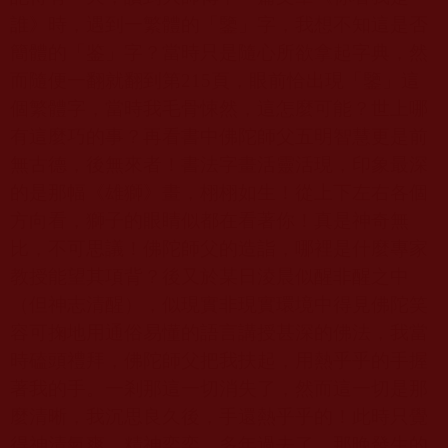
誰》時，遇到一繁體的「鑒」字，我想不知這是否
簡體的「鉴」字？當時只是隨心所欲拿起字典，然
而隨便一翻就翻到第
215
頁，眼前恰出現「鑒」這
個繁體字，當時我毛骨悚然，這怎麼可能？世上哪
有這麼巧的事？再看書中佛陀師父五明智慧更是前
無古德，後無來者！書法字畫活靈活現，印象最深
的是那幅《雄獅》畫，栩栩如生！從上下左右各個
方向看，獅子的眼睛似都在看著你！真是神奇無
比，不可思議！佛陀師父的造詣，哪裡是什麼專家
教授能望其項背？後又於某日淩晨似醒非醒之中
（但神志清醒），似現實非現實環境中得見佛陀笑
容可掬地用通俗易懂的語言講授甚深的佛法，我當
時磕頭禮拜，佛陀師父把我扶起，用熱乎乎的手握
著我的手。一剎那這一切消失了，然而這一切是那
麼清晰，我沉思良久後，手還熱乎乎的！此時只覺
得神清氣爽，精神奕奕。多年過去了，那晚發生的