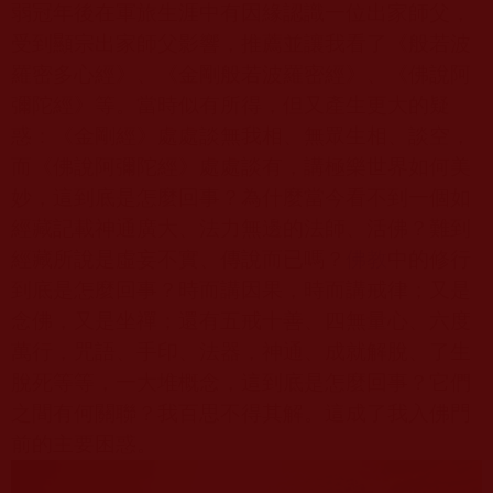
弱冠年後在軍旅生涯中有因緣認識一位出家師父，
受到顯宗出家師父影響，推薦並讓我看了《般若波
羅密多心經》、《金剛般若波羅密經》、《佛說阿
彌陀經》等。當時似有所得，但又產生更大的疑
惑：《金剛經》處處談無我相、無眾生相、談空，
而《佛說阿彌陀經》處處談有，講極樂世界如何美
妙，這到底是怎麼回事？為什麼當今看不到一個如
經藏記載神通廣大、法力無邊的法師、活佛？難到
經藏所說是虛妄不實、傳說而已嗎？
佛教
中的修行
到底是怎麼回事？時而講因果，時而講戒律；又是
念佛，又是坐禪；還有五戒十善、四無量心、六度
萬行，咒語、手印、法器，神通、成就解脫、了生
脫死等等，一大堆概念，這到底是怎麼回事？它們
之間有何關聯？我百思不得其解。這成了我入佛門
前的主要困惑。