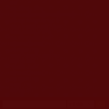
移至主內容
首頁
佛教文告通知 (370)
第三世多杰羌佛簡介與相關資訊 (423)
佛菩薩尊者高僧大德們 (421)
佛教各單位資訊與法會活動 (417)
佛教經藏法義論著 (776)
佛教法會聖蹟證量 (149)
佛教鑑師之道 (292)
佛教聞法點 (792)
佛教修行受用與知見 (3823)
菩提行德 (494)
理諦護法 (726)
文學藝術工巧 (691)
娑婆有溫情 (107)
科學眼 (110)
線上學院 (11)