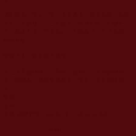
佛陀教誨，牢記心間。生死事大，無常迅速。多聞
法音，老實修行。自可建功，德量可顯。任爾千
言，萬語不休。只要核心，不離修行。可見真剛，
解脫有餘！
慚愧行人：頓恭楚巴拙筆
以上文章是轉載／引用自「福慧行」官網原創文
庫，版權為「福慧慈善基金」所有。原文鏈接如
下：
官網
:
http://www.hkfhh.com
微博
:
http://weibo.com/u/5857274799
微信
:
福慧行智
(WeChat ID: Cultivation888)
轉載自：
福慧行