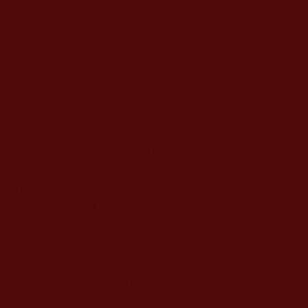
事仍歷歷在目。由此我對當時以大師名號稱呼的佛
陀師父產生巍然不可動搖的無上恭敬之心！
後來我還恭讀了《般若波羅蜜多心經講義》、《正
達摩祖師論》、《佛法精髓》，明白了何為
佛教
、
佛學、佛法，及祂們之間關係。光學佛學，那只空
有理論；光有佛教不能了生死；光有佛法，而沒有
佛教、佛學基礎，就會知見不正，法理不明，成為
外道行為。因此要教、學、法三門合一修學才能成
就解脫。如果只是參禪打坐、念經、念咒而不修行
是不能步向成就解脫之道的。認坐禪是修行是錯誤
的，坐禪是依於修行的十分之一都不到。我受用之
大真是難以盡言。
二零零八年七月初，正值中國北京奧運會前夕，兄
長從泰國請回五十四本佛書《多杰羌佛第三世正法