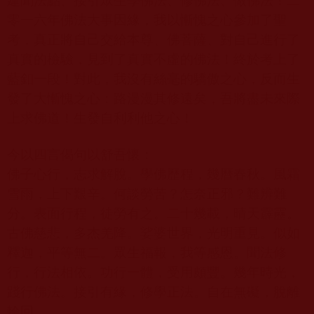
建聞法點、接引眾生學佛法、修佛法、做佛法！二
零一六年佛法大事因緣，我以慚愧之心參加了聖
考，真正將自己交給本尊、佛菩薩、對自己進行了
真實的檢驗，見到了真實不虛的佛法！終於考上了
藍釦一段！對此，我沒有絲毫的驕傲之心，反而生
發了大慚愧之心：路漫漫其修遠矣，吾將盡未來際
上求佛道！生發自利利他之心！
今以四言偈句以舒吾懷：
佛子心行，志求解脫。學佛歷程，幾曆春秋。風霜
雪雨，上下艱辛。何談勞苦？怎奈正邪？難辨難
分。表面行程，徒勞有之。二十幾載，晴天霹靂。
古佛慈悲，多杰羌降。娑婆世界，光明重見。似如
釋迦，平等無二。眾生福報，我等感恩。聞法修
行，行法相依。功行一體，受用頗豐。幾年時光，
踐行佛法。接引有緣，修學正法。自在無礙，脫離
輪回。