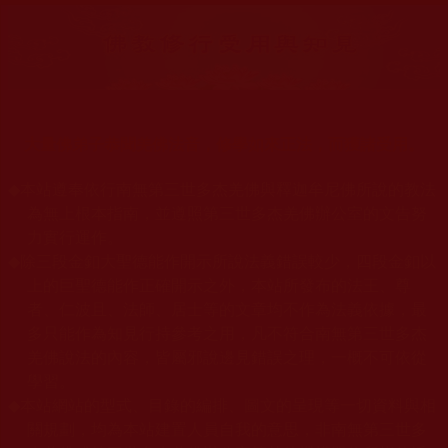
大量佛弟子恭聞羌佛法音，修學如來正法，而獲諸受用。
◆
本站遵奉依行南無第三世多杰羌佛與釋迦牟尼佛所說的教法
為無上根本指南，並遵照第三世多杰羌佛辦公室的文告努
力實行運作。
◆
除三段金釦大聖德能作開示所說法義錯誤較少，四段金釦以
上的巨聖德能作正確開示之外，本站所發布的法王、尊
者、仁波且、法師、居士等的文章均不作為法義依據，最
多只能作為知見行持參考之用，凡不符合南無第三世多杰
羌佛說法的內容，皆屬邪說邊見錯誤之理，一概不可依從
學習。
◆
本站網站的型式、目錄的編排、圖文的呈現等一切資料與相
關規劃，均為本站建置人員自我的意思，非南無第三世多