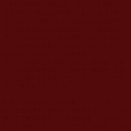
大興善寺的一位性陽出家師。我找到了性陽師，他
還是說吳主任囑咐最好奧運會結束後再辦理，但我
契而不捨，一再懇請性陽師通融早點辦理這件佛
事。他思前想後似乎也怕錯因果（好佛書被無理扣
押，不能如法安放），終於同意，並決定立即成
行，派他一位朋友與當時在京的兄長共赴天津海關
順利取出了五十四本《多杰羌佛第三世 正法寶
典》。期間佛菩薩的加持真可謂無形勝有形，失望
之時竟然就峰迴路轉！真正體會到了南無第三世多
杰羌佛的加持如影隨形，感受甚深！在此，感恩南
無第三世多杰羌佛慈悲加持！
此後，我認真恭讀《多杰羌佛第三世 正法寶典》，
真正感受到佛法、佛陀的至高無上和偉大！這正是
我在苦苦追尋的答案，以前接觸到的一堆佛學名
詞、不理解的經論終於找到了答案！但是家中兄長