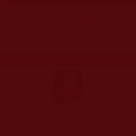
本站註：佛弟子修學如來正法的受用文章，其內容
可能有若干錯誤，故只能作為參考交流、薰陶鼓勵
之用，不為正見法理依據。
更多文章
H.E.卻吉降養清
真尊者 簡介