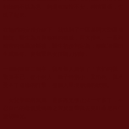
初始的不以為意，到現在惶惶不安，神情緊張，也
慌了起來。
在她們的安排介紹下，我找到了中區某間大型區域
醫院，醫生為耳鼻喉科的權威，百大排名。一系列
精密的儀器診斷後，醫生初步判定為：喉嚨潰爛衍
生成癌症。要我緊急安排開刀切除。
一聽到癌症二個字，我整個人崩潰了！害怕的我，
緊張不已，從小到大，膽子特別小，又怕死，我承
受不了這樣的打擊，整個人呈現崩潰的狀態。
三女兒學習南無第三世多杰羌佛正法一年多了，不
忍自己的母親受病痛之苦於是帶我去見旺曲尼吉仁
波切師兄。