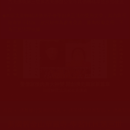
杰羌佛或第三世多杰羌佛辦公室等其他機構單位所指使派
令。
◆
本區大量轉載諸佛弟子修學如來正法的受用文章，其內容可
能有若干錯誤，故只能作為參考交流、薰陶鼓勵之用，不
為正見法理依據。
聖僧寂後肉身大神變 開創佛史圓寂新篇章
印證解脫法源就在羌佛處
您在這裡
首頁
»
佛教修行受用與知見
»
佛菩薩加持展聖蹟
»
佛教聖
美國舊金山華藏寺-學習H.H.第三世