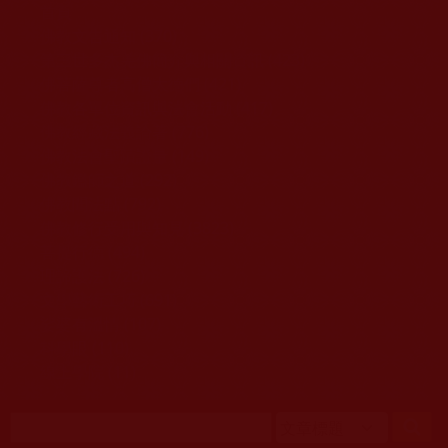
移至主內容
首頁
佛教文告通知 (370)
第三世多杰羌佛簡介與相關資訊 (423)
佛菩薩尊者高僧大德們 (421)
佛教各單位資訊與法會活動 (417)
佛教經藏法義論著 (776)
佛教法會聖蹟證量 (149)
佛教鑑師之道 (292)
佛教聞法點 (792)
佛教修行受用與知見 (3823)
菩提行德 (494)
理諦護法 (726)
文學藝術工巧 (691)
娑婆有溫情 (107)
科學眼 (110)
線上學院 (11)