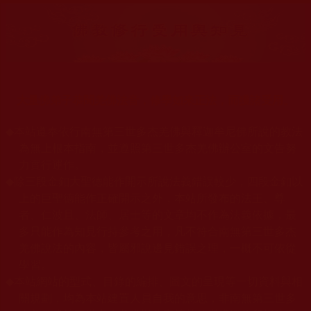
大量佛弟子恭聞羌佛法音，修學如來正法，而獲諸受用。
◆
本站遵奉依行南無第三世多杰羌佛與釋迦牟尼佛所說的教法
為無上根本指南，並遵照第三世多杰羌佛辦公室的文告努
力實行運作。
◆
除三段金釦大聖德能作開示所說法義錯誤較少，四段金釦以
上的巨聖德能作正確開示之外，本站所發布的法王、尊
者、仁波且、法師、居士等的文章均不作為法義依據，最
多只能作為知見行持參考之用，凡不符合南無第三世多杰
羌佛說法的內容，皆屬邪說邊見錯誤之理，一概不可依從
學習。
◆
本站網站的型式、目錄的編排、圖文的呈現等一切資料與相
關規劃，均為本站建置人員自我的意思，非南無第三世多