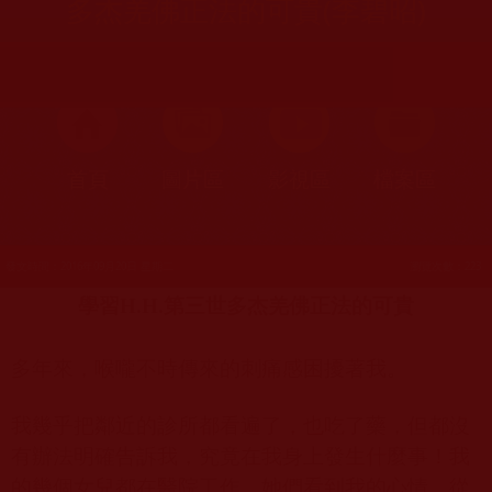
多杰羌佛正法的可貴(李碧昭)
首頁
圖片區
影視區
檔案區
發文時間：2016年09月20日 星期二
瀏覽次數：223
學習
H.H.
第三世多杰羌佛正法的可貴
多年來，喉嚨不時傳來的刺痛感困擾著我。
我幾乎把鄰近的診所都看遍了，也吃了藥，但都沒
有辦法明確告訴我，究竟在我身上發生什麼事！我
的幾個女兒都在醫院工作，她們看到我的心情，從