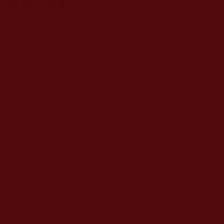
發表新回應
CAPTCHA
該問題用於測試您是否是正常使用者，並防止垃圾郵件自動
提交。