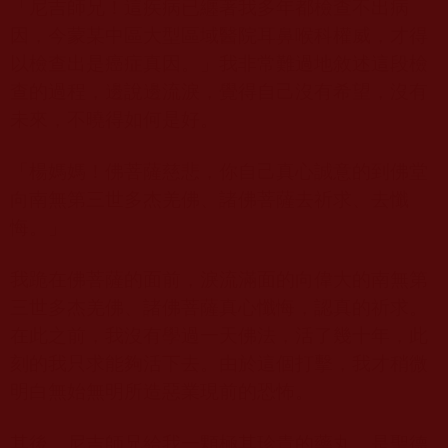
「尼吉師兄！這疾病已纏著我多年都檢查不出病
因，今蒙某中區大型區域醫院耳鼻喉科權威，才得
以檢查出是癌症真因。」我非常難過地敘述這段檢
查的過程，邊說邊流淚，覺得自己沒有希望，沒有
未來，不曉得如何是好。
「楊媽媽！佛菩薩慈悲，你自己真心誠意的到佛堂
向南無第三世多杰羌佛、諸佛菩薩去祈求、去懺
悔。」
我跪在佛菩薩的面前，淚流滿面的向偉大的南無第
三世多杰羌佛、諸佛菩薩真心懺悔，認真的祈求。
在此之前，我沒有學過一天佛法，活了幾十年，此
刻的我只求能夠活下去。由於這個打擊，我才稍微
明白無始無明所造惡業現前的恐怖。
其後，尼吉師兄給我一顆極其珍貴的藥丸，是聖德