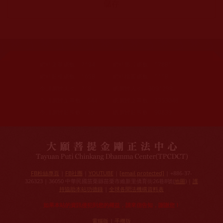
網站文章總數：
7194
網站圖片總數：
17881
網站影視總數：
1658
網站檔案總數：
1118
今日瀏覽人次：
718
總瀏覽人次：
3091298
今日瀏覽文章數：
544
總瀏覽文章數：
2353046
今日瀏覽影視數：
25
總瀏覽影視數：
90839
FB粉絲專頁
|
FB社團
|
YOUTUBE
|
[email protected]
| +886-37-
326323 | 36050 中華民國苗栗縣苗栗市維新里僑育街26巷8號(
地圖
) |
護
持協助本站功德錄
|
全球各聞法機構資料表
如果本站的資訊侵犯到您的權益，請來信告知，謝謝您！
電腦版
|
手機版