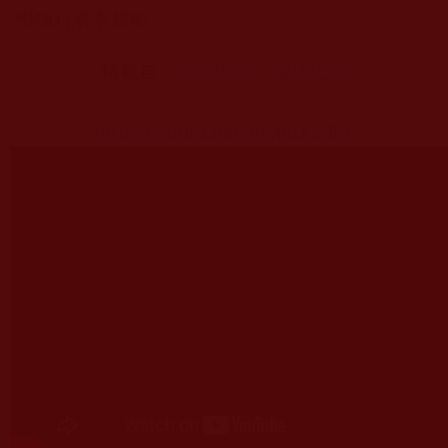
-
慚愧行者李碧昭
轉載自：
正宗聖法．聖法正宗
https://youtu.be/5i9MnLKo8hE