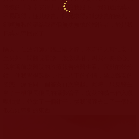
修煉的「喀卓安得丸」，讓我服下。我知道此藥丸
不易取得，極其珍貴。師兄求得如此珍貴的藥丸，
卻願無私的讓給我這個無功無德的慚愧者，於是我
把藥丸帶回家了。
隔天，仁波切師兄臨出國之際，不忘托人幫忙安排
至另外一間醫院看診，殷殷囑咐，叫我不要擔心。
我拿著前次醫院的診療報告給醫生看。沉默的幾分
鐘，使我覺得難熬，七上八下的心情，坐立難安的
姿態，深怕同一個答案再次響起。此時，只見醫生
拿了一根很長很長的攝影管子，從我的嘴巴伸入喉
嚨拍攝，並拿了一個鉗子，從我喉嚨夾出了一個狀
似石頭帶刺的東西！