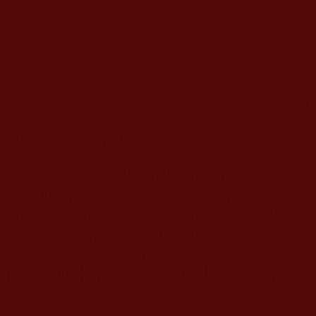
不是癌症！我得救了
!
我來到佛堂，至誠感恩南無第三世多杰羌佛、諸佛
菩薩的加持！使我的大難轉成了小難，使我的大病
轉成小病。剎那間，我深刻地體會到眾生隨時隨地
都受著生老病死輪迴之苦；我明白了諸佛菩薩慈
悲，只待眾生真心相應。現在的我，已虔誠皈依佛
門，聽聞
H.H.
第三世多杰羌佛的如來正法，以一顆
純正無邪的心，努力去做佛事。