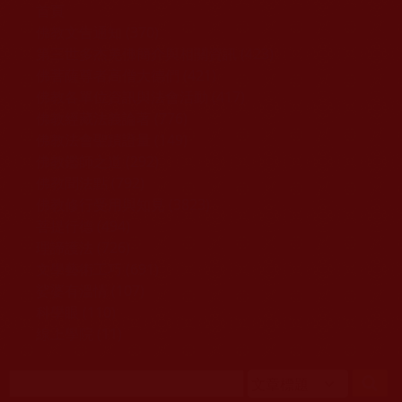
移至主內容
首頁
佛教文告通知 (370)
第三世多杰羌佛簡介與相關資訊 (423)
佛菩薩尊者高僧大德們 (421)
佛教各單位資訊與法會活動 (417)
佛教經藏法義論著 (776)
佛教法會聖蹟證量 (149)
佛教鑑師之道 (292)
佛教聞法點 (792)
佛教修行受用與知見 (3823)
菩提行德 (494)
理諦護法 (726)
文學藝術工巧 (691)
娑婆有溫情 (107)
科學眼 (110)
線上學院 (11)