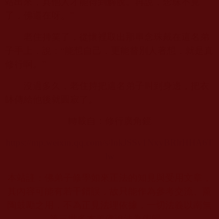
站出來，其他人才能得到解脫。再說，念珠不見
了，佛還在呀。”
老住持笑了，從懷裡取出那串念珠戴在這名弟
子手上，說：“能想自己，更能替別人著想，就是真
修行啊。”
沒過多久，老住持把這名弟子叫到身邊，把衣
缽傳給他後就圓寂了。
轉載自：修行廣角鏡
https://mp.weixin.qq.com/s/InkJSSv1NxyBRlrHHA6T
lw
本站註：佛弟子修學如來正法的知見與受用文章，
其內容可能有若干錯誤，故只能作為參考交流、薰
陶鼓勵之用，不為正見法理依據，一切法義以南無
第三世多杰羌佛說法為依歸。