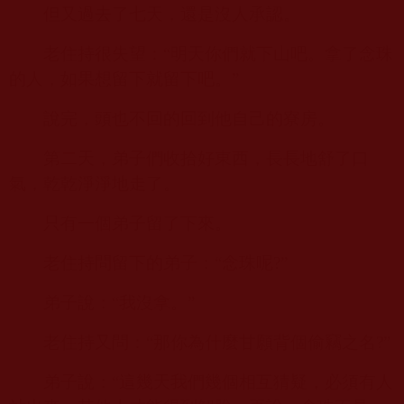
但又過去了七天，還是沒人承認。
老住持很失望：“明天你們就下山吧。拿了念珠
的人，如果想留下就留下吧。”
說完，頭也不回的回到他自己的寮房。
第二天，弟子們收拾好東西，長長地舒了口
氣，乾乾淨淨地走了。
只有一個弟子留了下來。
老住持問留下的弟子：“念珠呢
?”
弟子說：“我沒拿。”
老住持又問：“那你為什麼甘願背個偷竊之名
?”
弟子說：“這幾天我們幾個相互猜疑，必須有人