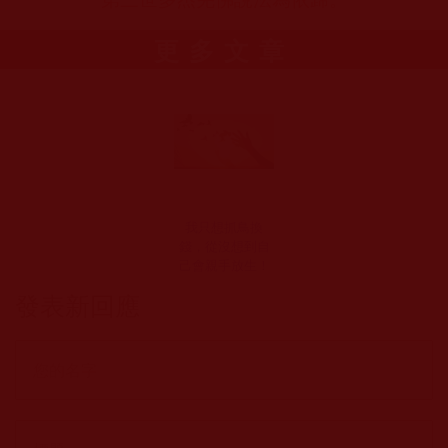
更多文章
我只想抓鳥換
錢，從沒想到自
己會親手放生！
發表新回應