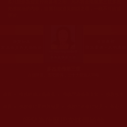
多只能作為知見行持參考之用，凡不符合南無第三世多杰
羌佛說法的內容，皆屬邪說邊見錯誤之理，一概不可依從
學習。
多杰羌佛第三世
古佛降世、五明圓滿，三十大類無人可敵
您在這裡
首頁
»
佛教經藏法義論著
»
佛教理諦論著文集
»
佛教故事
您在這裡
首頁
»
佛教修行受用與知見
»
佛教行者修行知見
»
觀心念
師父為什麼把衣缽傳給他