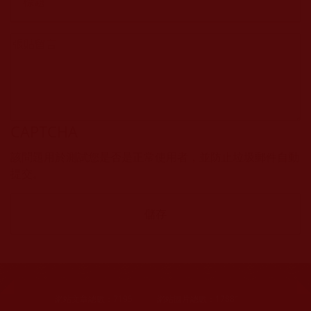
CAPTCHA
該問題用於測試您是否是正常使用者，並防止垃圾郵件自動
提交。
網站文章總數：
7195
網站圖片總數：
17881