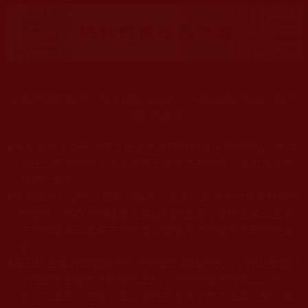
末法時期正法衰，海量佛法娑婆失，祥慶羌佛住世來，法授
佛子興佛幢。
◆
本站遵奉依行南無第三世多杰羌佛與釋迦牟尼佛所說的教法
為無上根本指南，並遵照第三世多杰羌佛辦公室的文告努
力實行運作。
本站網站的型式、目錄的編排、圖文的呈現等一切資料與相
◆
關規劃，均為本站建置人員自我的意思，非南無第三世多
杰羌佛或第三世多杰羌佛辦公室等其他機構單位所指使派
令。
◆
除三段金釦大聖德能作開示所說法義錯誤較少，四段金釦以
上的巨聖德能作正確開示之外，本站所發布的法王、尊
者、仁波且、法師、居士等的文章均不作為法義依據，最