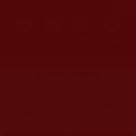
首頁
圖片區
影視區
檔案區
發文時間：2022年10月13日 星期四
瀏覽次數：220
師父為什麼把衣缽傳給他
某寺廟，藏有一串佛陀用過的念珠。念珠的供
奉之處只有老住持和七個弟子知道。
這七個弟子都很有悟性，老住持覺得將來把衣
缽傳給他們中的任何一個，都可以光大佛法。不想
那串念珠突然不見了。