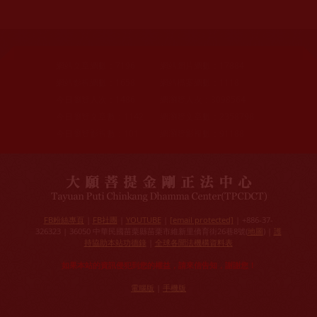
網站文章總數：
7196
網站圖片總數：
17884
網站影視總數：
1658
網站檔案總數：
1118
今日瀏覽人次：
1486
總瀏覽人次：
3098564
今日瀏覽文章數：
1142
總瀏覽文章數：
2358798
今日瀏覽影視數：
101
總瀏覽影視數：
91188
FB粉絲專頁
|
FB社團
|
YOUTUBE
|
[email protected]
| +886-37-
326323 | 36050 中華民國苗栗縣苗栗市維新里僑育街26巷8號(
地圖
) |
護
持協助本站功德錄
|
全球各聞法機構資料表
如果本站的資訊侵犯到您的權益，請來信告知，謝謝您！
電腦版
|
手機版