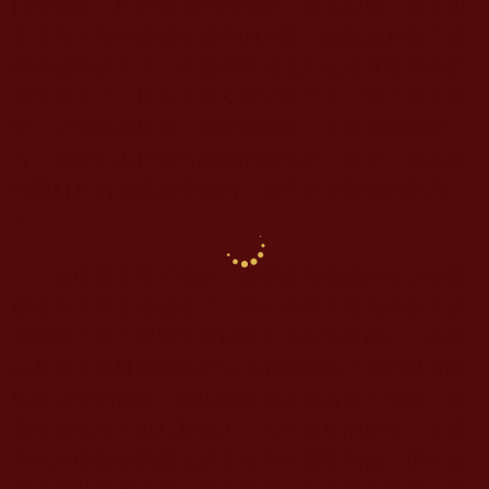
日忙碌於工作和生活中的瑣事，沒有心思，或者根
本沒有注意到這些生活中的片斷，認為這和自己沒
關係或關係不大，有選擇性地遺忘或使其被其他的
事情沖淡了，根本沒有及時記錄下來。到了寫文章
時，記憶中卻只剩一堆家庭瑣事，工作事務等碎
片，提煉不出什麼有意義的事情來。於是，寫出來
的題材和內容總是重複的，難有多少新鮮的東西
了。
這樣是非常可惜的，那麼多有價值的生活細節
都被有意無意地遺漏了，寫出來的文章能切合生活
實際嗎？能引導眾生在日常生活中如何修心、修行
以及解決各種障礙修行弘法的問題嗎？我們只有收
集生活中的資訊，寫出的文章才是真實可信的，有
真情實感才可以打動他人。只有這樣的文章，才更
有利於使新接觸佛法的眾生得到實際利益，更何況