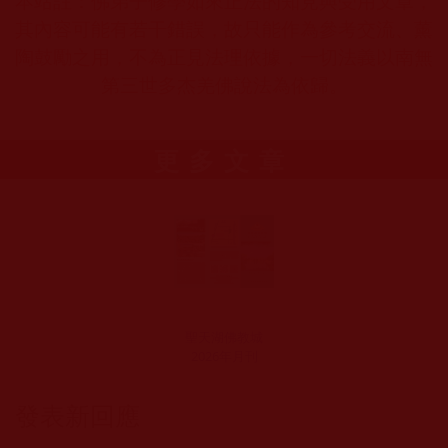
本站註：佛弟子修學如來正法的知見與受用文章，
其內容可能有若干錯誤，故只能作為參考交流、薰
陶鼓勵之用，不為正見法理依據，一切法義以南無
第三世多杰羌佛說法為依歸。
更多文章
聖天湖佛教城
2026年月刊
發表新回應