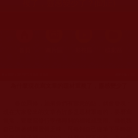
複了，靈感變少了？(聞正)
首頁
圖片區
影視區
檔案區
發文時間：2017年11月05日 星期日
瀏覽次數：101
為什麼現在寫文章的題材重複了，靈感變少了
各位同修，如果你們有留意的話，就會發現：
現在大家發出的文章有許多是題材重複的，要麼寫
無常，要麼寫修行學佛得到的福報或受用。雖然我
自己讀著偶爾覺得乏味，可每到自己提筆下手時卻
又覺得腦子裡一片空白，什麼也寫不出來。為什麼