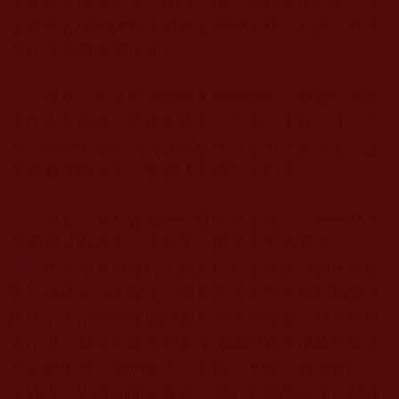
寫文章弘揚佛法是一件有功德、利益眾生的事，且
全世界各地的佛弟子都在看你的文章，所以，寫文
章是不能隨便應付的。
當然，寫無常警醒他人學佛修行，寫修行的受
用是非常好的，但絕不能應付了事、千篇一律；否
則，我們怎麼向十方諸佛交代？如果文章乏味，誰
來看我們的文章，我們又怎樣弘法利生？
不過，沒有靈感的同修也不必擔心。我們寫文
章的素材有很多：南無第三世多杰羌佛的說法
法
音
，生活中其他修行人的言行和羌佛說法的法音聯
繫起來後給你的覺受，運用羌佛法音中學到的義理
解決了生活中的某個問題所帶來的感受，對於學佛
修行中一些似是而非需要理清的問題等都能作為寫
文章的素材。我們從今天開始，準備一個小冊子，
記錄生活中的細節及與佛法修行有關的點滴，我相