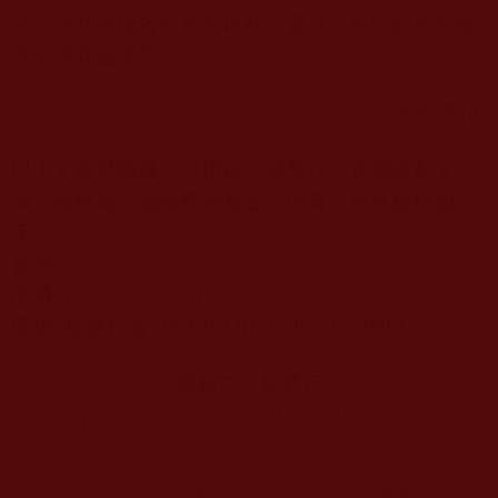
信一段時間後各位將不再缺乏靈感，寫出的文章能
更好地利益眾生！
筆者
:
聞正
以上文章是轉載／引用自「福慧行」官網原創文
庫，版權為「福慧慈善基金」所有。原文鏈接如
下：
官網
:
http://www.hkfhh.com
微博
:
http://weibo.com/u/5857274799
微信
:
福慧行智
(WeChat ID: Cultivation888)
轉載自：
福慧行
http://www.hkfhh.com/2017/11/05/post432/