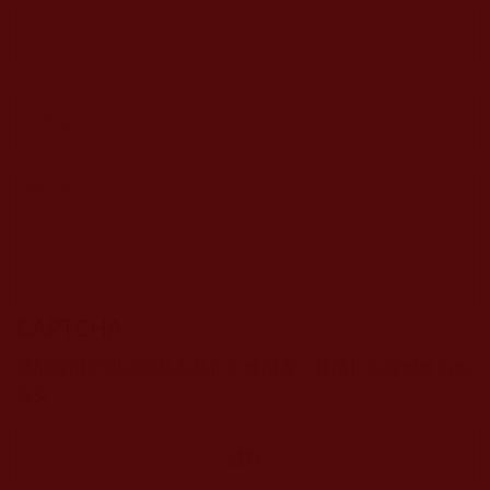
CAPTCHA
該問題用於測試您是否是正常使用者，並防止垃圾郵件自動
提交。