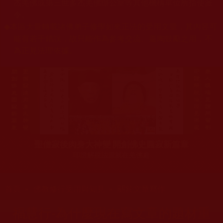
杰羌佛或第三世多杰羌佛辦公室等其他機構單位所指使派
令。
◆
本區大量轉載諸佛弟子修學如來正法的受用文章，其內容可
能有若干錯誤，故只能作為參考交流、薰陶鼓勵之用，不
為正見法理依據。
聖僧寂後肉身大神變 開創佛史圓寂新篇章
印證解脫法源就在羌佛處
您在這裡
首頁
»
佛教修行受用與知見
»
關於文章寫作
福慧行-為什麼現在寫文章的題材重