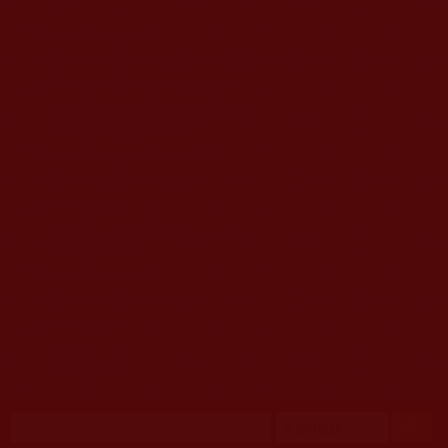
移至主內容
首頁
佛教文告通知 (370)
第三世多杰羌佛簡介與相關資訊 (423)
佛菩薩尊者高僧大德們 (421)
佛教各單位資訊與法會活動 (417)
佛教經藏法義論著 (776)
佛教法會聖蹟證量 (149)
佛教鑑師之道 (292)
佛教聞法點 (792)
佛教修行受用與知見 (3823)
菩提行德 (494)
理諦護法 (726)
文學藝術工巧 (691)
娑婆有溫情 (107)
科學眼 (110)
線上學院 (11)