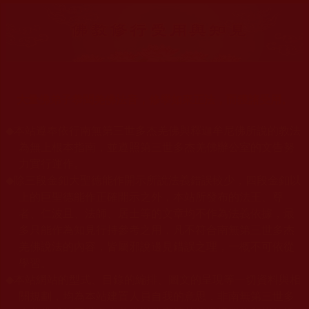
大量佛弟子恭聞羌佛法音，修學如來正法，而獲諸受用。
◆
本站遵奉依行南無第三世多杰羌佛與釋迦牟尼佛所說的教法
為無上根本指南，並遵照第三世多杰羌佛辦公室的文告努
力實行運作。
◆
除三段金釦大聖德能作開示所說法義錯誤較少，四段金釦以
上的巨聖德能作正確開示之外，本站所發布的法王、尊
者、仁波且、法師、居士等的文章均不作為法義依據，最
多只能作為知見行持參考之用，凡不符合南無第三世多杰
羌佛說法的內容，皆屬邪說邊見錯誤之理，一概不可依從
學習。
◆
本站網站的型式、目錄的編排、圖文的呈現等一切資料與相
關規劃，均為本站建置人員自我的意思，非南無第三世多