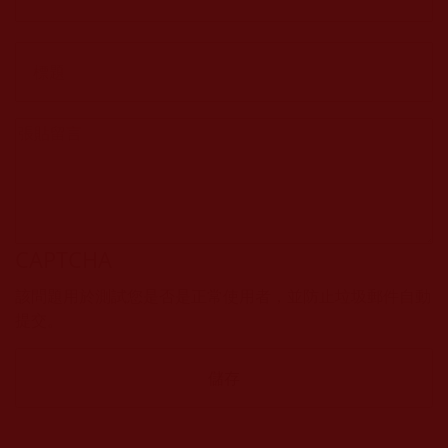
CAPTCHA
該問題用於測試您是否是正常使用者，並防止垃圾郵件自動
提交。