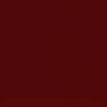
移至主內容
首頁
佛教文告通知 (370)
第三世多杰羌佛簡介與相關資訊 (423)
佛菩薩尊者高僧大德們 (421)
佛教各單位資訊與法會活動 (417)
佛教經藏法義論著 (776)
佛教法會聖蹟證量 (149)
佛教鑑師之道 (292)
佛教聞法點 (792)
佛教修行受用與知見 (3823)
菩提行德 (494)
理諦護法 (726)
文學藝術工巧 (691)
娑婆有溫情 (107)
科學眼 (110)
線上學院 (11)