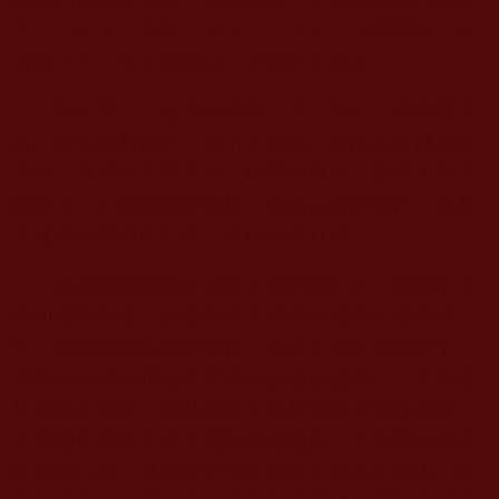
不大。終於，我在
南無第三世多杰羌佛
佛陀師父說
法的
法音
《無上殊勝法》裡找到了答案。
聞法甚少，造成我不明法理，所以一再的關注
自己做功課和修行，卻不知道自己修的多數都是徒
勞行、有過行和黑業行。這樣的修行，修幾十年不
如聞法一天的功德和受用。因為以前的修行，我根
本找不到問題和毛病，再精進也枉然。
正如佛陀師父在法音中講到的公案：釋迦牟尼
佛和彌勒菩薩一起聽燃燈古佛講說精闢法義的時
候，彌勒菩薩因為覺得自己聽過了就提前離開了，
而作為師弟的釋迦牟尼佛則是越聽越開心。本來龍
華會要提前開，彌勒菩薩要比釋迦牟尼佛先成佛，
可釋迦牟尼佛竟先于彌勒菩薩成佛，驚得其他佛菩
薩目瞪口呆。佛菩薩們便向燃燈古佛請示原因，燃