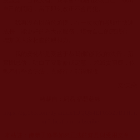
度謙虛，自我反省。我學會不斷的反觀自己，找出
自己的問題，當下即刻改正不會再犯。
我再沒有以前的煩惱，在一次次的考驗中快速
成長，能更好的為大家服務，培養自己的慈悲心，
增加與大家相處的親和力。
我的變化都是受益于恭聞佛陀師父的法音，落
實聞思修，明白了要勤修戒定慧 ，熄滅貪嗔癡，依
教奉行學習佛法，真修行才能得解脫。
文
/
美朵
轉載自：網易 福慧慈緣
https://3g.163.com/dy/article/HJQQS4EP05526BTH.ht
ml?clickfrom=subscribe
本站註：佛弟子修學如來正法的知見與受用文章，