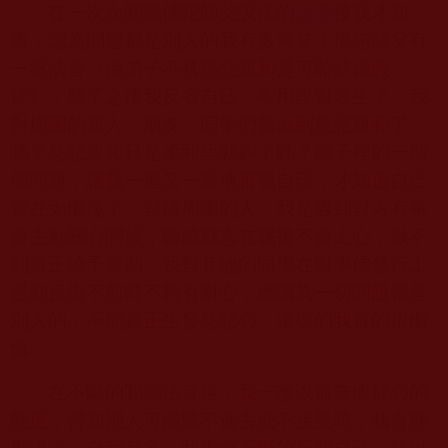
在一次次聞聽佛陀師父說法的
法音
後我才知
道，認為問題都是別人的我有多可笑！佛陀師父有
一盤法音《佛弟子不具慈悲親和是可恥缺德教
徒》，聽了之後我反省自己，不用說對眾生了，我
對周圍的親人、朋友、同學們都做到慈悲親和了
嗎？慈悲親和只是柔和語就夠了嗎？腦子裡的一個
個問題，讓我一遍又一遍地審視自己，才知道自己
實在太慚愧了。對待周圍的人，我是遇到對方有事
會主動關心問候，轉臉就忘在腦後不會上心，做不
到真正給予幫助。我對其他的同學在對學佛修行上
遇到反復不前時不夠有耐心，總認為一切問題都是
別人的，不能真正生發慈悲心，這樣的我真的很慚
愧。
在不斷的聞聽法音後，我一改以前無愧於心的
態度，得知別人可能聽不進去或不接受時，我會態