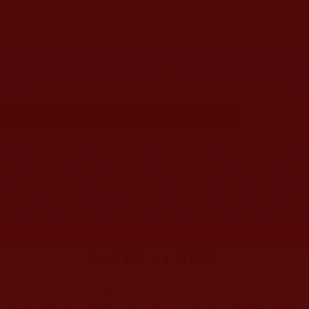
您在這裡
首頁
»
佛教聞法點
»
聞法者須知
»
聞法的重要
您在這裡
首頁
»
佛教聞法點
»
佛教修行分享
»
學佛聞法受用心得
你知道聞法有多重要嗎？(美朵)
首頁
圖片區
影視區
檔案區
發文時間：2022年10月19日 星期三
瀏覽次數：509
你知道聞法有多重要嗎？
我是一個慚愧的行人，皈依至今的幾年裡，自
認為的精進做功課，善良助人，但是卻總覺得受用