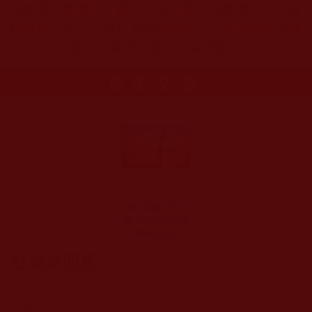
其內容可能有若干錯誤，故只能作為參考交流、薰
陶鼓勵之用，不為正見法理依據，一切法義以南無
第三世多杰羌佛說法為依歸。
更多文章
運頓多吉白菩提
會-我的成長與改
變(商月女)
發表新回應