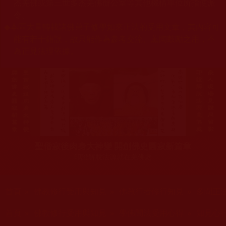
杰羌佛或第三世多杰羌佛辦公室等其他機構單位所指使派
令。
◆
本區大量轉載諸佛弟子修學如來正法的受用文章，其內容可
能有若干錯誤，故只能作為參考交流、薰陶鼓勵之用，不
為正見法理依據。
聖僧寂後肉身大神變 開創佛史圓寂新篇章
印證解脫法源就在羌佛處
您在這裡
首頁
»
佛教修行受用與知見
»
佛教行者修行知見
»
多聞正
您在這裡
首頁
»
佛教修行受用與知見
»
學佛聞法受用心得
»
知見心