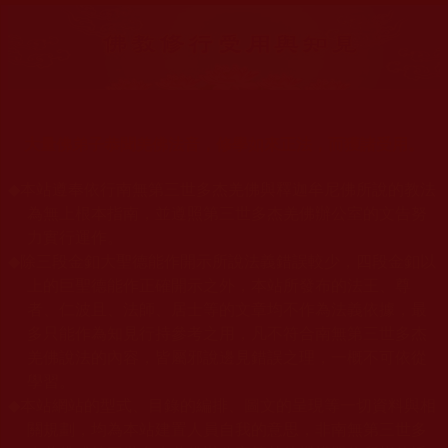
大量佛弟子恭聞羌佛法音，修學如來正法，而獲諸受用。
◆
本站遵奉依行南無第三世多杰羌佛與釋迦牟尼佛所說的教法
為無上根本指南，並遵照第三世多杰羌佛辦公室的文告努
力實行運作。
◆
除三段金釦大聖德能作開示所說法義錯誤較少，四段金釦以
上的巨聖德能作正確開示之外，本站所發布的法王、尊
者、仁波且、法師、居士等的文章均不作為法義依據，最
多只能作為知見行持參考之用，凡不符合南無第三世多杰
羌佛說法的內容，皆屬邪說邊見錯誤之理，一概不可依從
學習。
◆
本站網站的型式、目錄的編排、圖文的呈現等一切資料與相
關規劃，均為本站建置人員自我的意思，非南無第三世多