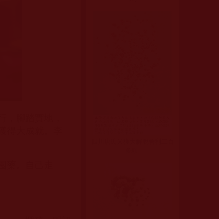
行，腳踏實地，
獲得大成就。李
四川唐氏又獲大解脫舍利二百
多顆
囤藥。自己走