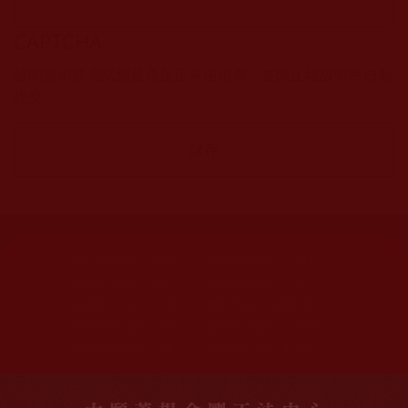
CAPTCHA
該問題用於測試您是否是正常使用者，並防止垃圾郵件自動
提交。
網站文章總數：
7195
網站圖片總數：
17881
網站影視總數：
1657
網站檔案總數：
1118
今日瀏覽人次：
1228
總瀏覽人次：
3096026
今日瀏覽文章數：
971
總瀏覽文章數：
2356827
今日瀏覽影視數：
48
總瀏覽影視數：
91029