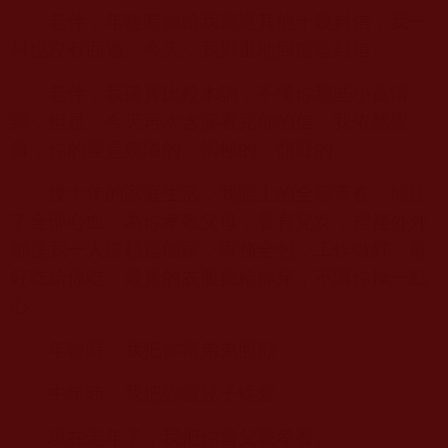
老伴，年輕時你給我寫過其他十幾封信，我一
封也沒有回過。今天，我鄭重地回復這封信。
老伴，我確實比較木訥，不懂你那些小資情
調，但是，今天再次含淚看完你的信，我依然覺
得，你的愛是狹隘的、消極的、頹廢的……
幾十年的家庭生活，我賠上的全部青春，傾注
了全部心血，為你孝敬父母，養育兒女，裡裡外外
都是我一人撐起這個家，家務全包，工作做好，最
好吃給你吃，最貴的衣服買給你穿，不讓你操一點
心。
年輕時，我把你當弟弟照顧；
中年時，我把你當兒子疼愛；
現在老年了，我把你當父親孝養。