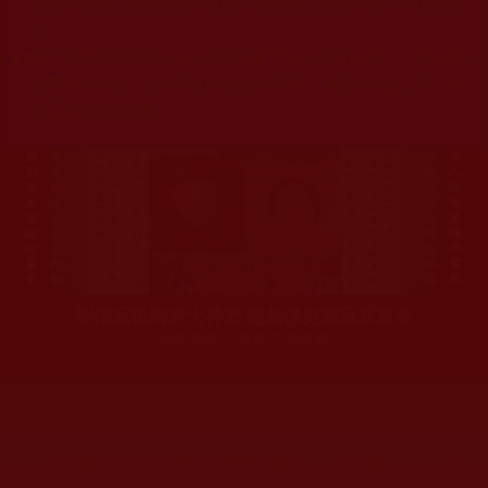
杰羌佛或第三世多杰羌佛辦公室等其他機構單位所指使派
令。
◆
本區大量轉載諸佛弟子修學如來正法的受用文章，其內容可
能有若干錯誤，故只能作為參考交流、薰陶鼓勵之用，不
為正見法理依據。
聖僧寂後肉身大神變 開創佛史圓寂新篇章
印證解脫法源就在羌佛處
您在這裡
首頁
»
佛教修行受用與知見
»
佛教行者修行知見
»
孝道與
一封遲到35年的“情書”，寫滿了人生