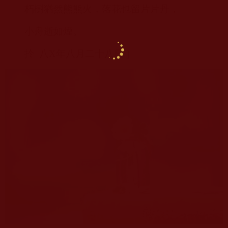
朽樹猶然熊熊火，落花也留片片丹，
小舟逝如煙。
扵
八
X
年八月二十八日
]