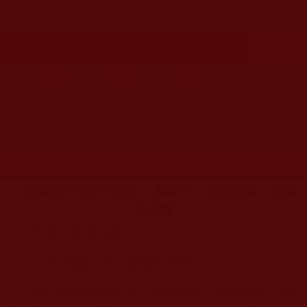
的無奈、滄桑與大愛(筆下魂)
首頁
圖片區
影視區
檔案區
發文時間：2023年03月05日 星期日
瀏覽次數：159
一封遲到
35
年的“情書”，寫滿了人生的無奈、滄桑
與大愛
老伴，別來無恙！
離別數十日，確實有點掛念！
同一屋簷下幾十年，風風雨雨，春夏秋冬，四