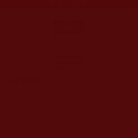
更多文章
附佛外道們竟鼓
吹佛教徒可以撲
殺害蟲！(江如云)
發表新回應