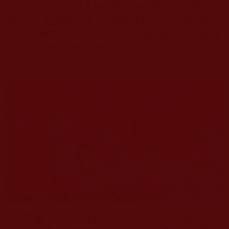
頰。因為，長期以來她心中充滿怨恨，生活毫無品
質可言。她哭著哭著，終於眼淚止住了，覺得自己
心中彷彿卸下了一塊巨石。因為她已經原諒了她的
丈夫，現在決心在沒有丈夫的情況下過上最好的生
活。
其實，在生命過程中，一個人長期所做的行