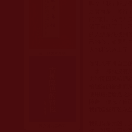
嗎？「我」既是
之寶就是「修行
的陷阱。我們凡
留下自己享用，
的人總是想找到
己的心，如果對
人的邪惡道上了
簡介與內容恭閱
如果凡事將自己
一事，那就沒有
去解開因果輪迴
輪迴結的鑰匙而
使用這把鑰匙之
障蓋，便忘了自
我們這些頑強眾
我執既是元凶，
簡介與內容恭閱
惱，對眾生固然