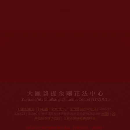
網站文章總數：
7195
網站圖片總數：
17881
網站影視總數：
1657
網站檔案總數：
1118
今日瀏覽人次：
1228
總瀏覽人次：
3096026
今日瀏覽文章數：
971
總瀏覽文章數：
2356827
今日瀏覽影視數：
48
總瀏覽影視數：
91029
FB粉絲專頁
|
FB社團
|
YOUTUBE
|
[email protected]
| +886-37-
326323 | 36050 中華民國苗栗縣苗栗市維新里僑育街26巷8號(
地圖
) |
護
持協助本站功德錄
|
全球各聞法機構資料表
如果本站的資訊侵犯到您的權益，請來信告知，謝謝您！