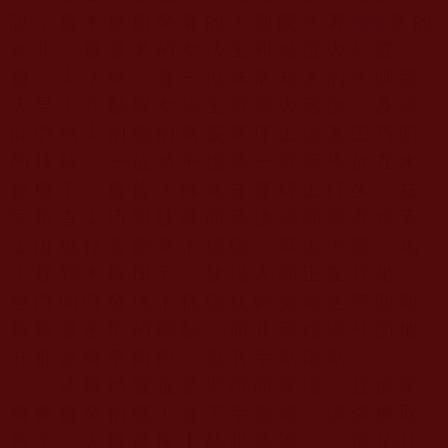
說，這木棉樹坐落的大別院住著
佛教
界的
泰斗，最著名的女法王和幾位大仁波
切、大法師，有一位非常知名的大師那
天早上八點與女法王帶領大活佛、及法
師們到大別院的廣義草坪上檢查工巧明
的技藝，一位弟子抬來一張籐椅放在木
棉樹下，這位大師就在籐椅上打坐。在
旁檢查工巧明技藝的活佛法師突看到天
上出現祥雲籠罩木棉樹，眾人大驚，馬
上趕到木棉樹下，發現大師正在打坐，
他門同時發現木棉樹枝幹交錯之空間開
始降著密集的雨點，而其時此樹外的地
方都是晴空朗照，沒有半點雨點。
法師們說這是聖蹟的展現，趕快拿
攝像機來拍吧！過了半刻鐘，攝像機取
來了，大師從座上站起來說：「這是甘