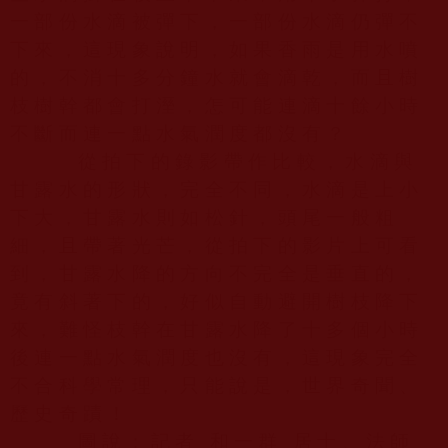
一部份水滴被彈下，一部份水滴仍彈不
下來，這現象說明，如果香雨是用水噴
的，不消十多分鐘水就會滴乾，而且樹
枝樹幹都會打溼，怎可能連滴十餘小時
不斷而連一點水氣潤度都沒有？
從拍下的錄影帶作比較，水滴與
甘露水的形狀，完全不同，水滴是上小
下大，甘露水則如松針，頭尾一般粗
細，且帶著光芒，從拍下的影片上可看
到，甘露水降的方向不完全是垂直的，
竟有斜著下的，好似自動避開樹枝降下
來，難怪枝幹在甘露水降了十多個小時
後連一點水氣潤度也沒有，這現象完全
不合科學常理，只能說是，世界奇聞、
歷史奇蹟！
圖說：記者 和一群 居士、法師