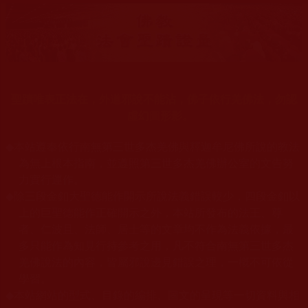
聖蹟唯表正法在，外道邪說不能沾，佛子依行羌佛法，勿認
虛幻圖形影。
◆
本站遵奉依行南無第三世多杰羌佛與釋迦牟尼佛所說的教法
為無上根本指南，並遵照第三世多杰羌佛辦公室的文告努
力實行運作
。
◆
除三段金釦大聖德能作開示所說法義錯誤較少，四段金釦以
上的巨聖德能作正確開示之外，本站所發布的法王、尊
者、仁波且、法師、居士等的文章均不作為法義依據，最
多只能作為知見行持參考之用，凡不符合南無第三世多杰
羌佛說法的內容，皆屬邪說邊見錯誤之理，一概不可依從
學習
。
本站網站的型式、目錄的編排、圖文的呈現等一切資料與相
◆