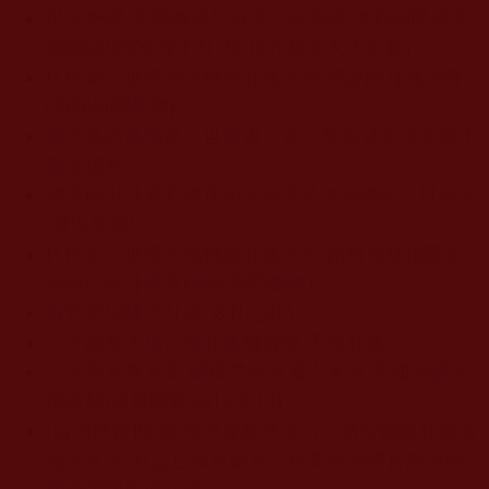
世界奇聞-天降奇蹟烈日當空無滴雨 木棉樹降香雨
能聽話(2002 年1 月 28 日刊載於天天日報)
H.H.第三世多杰羌佛與甘露系列 佛說降甘露就降
(相關新聞彙整)
迎請多杰羌佛第三世寶書大會 芳香甘露凌空降下
觀眾稱奇
佛菩薩以甘露和連珠炮雷恭迎多杰羌佛第三世寶書
(實況影視)
H.H.第三世多杰羌佛與甘露系列 始祖報身佛降世
身份公佈甘露降(相關新聞彙整)
看到聖樹降下甘露(多扎信雄)
千手觀音大壇法會在美國首修 天降甘露
千手觀音降甘露 颶風艾薩克威力大減 美國強盛旱
情緩解(遠東時報2012.9.14)
[台灣好報]聖德 釋證達教尊主法 晴空飄降甘露落
地不見-七月是亡魂喜慶月 苗栗西湖體育館舉辦
兩天孝親報恩法會