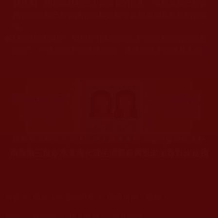
關規劃，均為本站建置人員自我的意思，非南無第三世多
杰羌佛或第三世多杰羌佛辦公室等其他機構單位所指使派
令。
◆
本站盡最大努力，避免所刊載文章落入“認不實虛幻圖形是
聖跡”，一旦發現本站文章有誤，敬請聯繫本站法務人員
[e
mail protected]
。
南無第三世多杰羌佛代眾生擔黑業與返老回春對比法相
您在這裡
首頁
»
佛教法會聖蹟證量
»
佛教法會、聖蹟
您在這裡
首頁
»
科學眼
»
超凡報導
»
超凡聖蹟