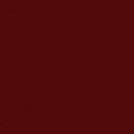
發表新回應
CAPTCHA
該問題用於測試您是否是正常使用者，並防止垃圾郵件自動
提交。