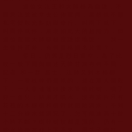
這位女法王和大師極為自謙，不
願意法號被拿去公佈宣傳，當然也不願
私宅變觀光點妨礙修行。叫雨下就下，
叫雨停就停，展現如此大的超能力，但
這位聖德大師卻極度謙虛地說：「我一
生修持甚差，有何資格揚名於世？」
翌日，仍舊是烈日當空，為了比
較一般下雨與前述天降甘露有何不同，
記者 和一群 居士、法師又到木棉樹
下，一看枝幹仍是乾的，就在眾人圍觀
下，一人拿蓮篷頭接水管噴此樹，噴了
好一會兒；結果才噴水，沒有葉片只有
花苞的木棉樹和樹幹就開始滴水，不到
十二分鐘水就滴完了，怎可能連滴十餘
小時不斷？樹幹樹枝都是濕的，仍有一
些水滴掛在枝上下不來，用竿子彈打，