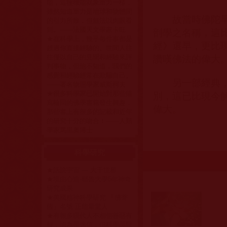
能，這種機能就象重力一樣，
雖然知道重力是地球和物體間
故當時佛陀
的引力所致，但無法以肉眼看
到。——法國天文學家卡旺
剖學之名稱，這
★在科學上，幾乎每件事都是
經》還早，更比
超過你直接經驗的。世間人往
往僅以自己的見聞和經驗來評
讚嘆佛法的偉大
判事物，但他不知道，我們的
感覺和經驗經常在欺騙自己。
另一部經典
——著名物理學家威斯柯夫
★很多科學家已開始對那些描
別，這已比現今
寫輪回的佛學書籍發生興趣，
偉大。
那些書上有很多的記載和近年
的研究十分的吻合！——人類
學家馬里奧博士
科學研究
★
話說宇宙 — 大千世界
★
境由心造-耶魯大學5年神奇
研究成果
★
美國精神科學研究 「佛菩
薩」名號 正能量驚人
★
有很多現代人不相信善惡有
報，認為是迷信，但科學與醫