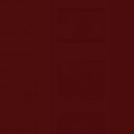
建立的佛教城聖天湖上展示
們對坐隔兩丈
外放內含，威力
擒，拋下擂台，
多杰羌佛加持的金剛寶座地和
弟子扎西卓瑪仁波且
貢康單挑獨鬥
敵，登上擂台，
來勢兇猛，不敢
精神、動作交
閃爍，手印出擊
大法子，獨戰群
，被貢康用困仙
大圓滿虹化境金剛寶座
，汗流浹背，威
無法決勝時，貢