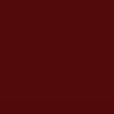
CAPTCHA
該問題用於測試您是否是正常使用者，並防止垃圾郵件自動
提交。
網站文章總數：
7195
網站圖片總數：
17881