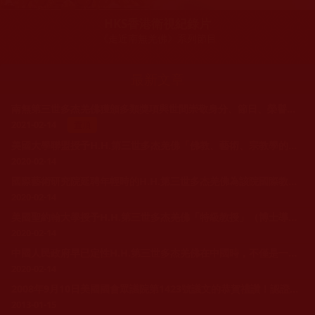
HKS香港衛視紀錄片
《走近南無羌佛》系列節目
最新文章
南無第三世多杰羌佛獲頒多類獎項與世間崇敬身分、節日、榮譽與推崇讚譽
2021-02-14
置頂
美國大學聯盟授予H.H.第三世多杰羌佛「佛教、藝術、宗教學的榮譽博士學位」
2020-02-14
國際藝術研究院延聘年輕時的H.H.第三世多杰羌佛為該院國際教授兼顧問
2020-02-14
美國聖約翰大學授予H.H.第三世多杰羌佛「特級教授」（博士導師）光榮稱號
2020-02-14
中國人民政府早已定性H.H.第三世多杰羌佛在中國時，不僅是一位教授、國家一級研究員、佛學家、哲學家、文學家、發明家、醫學家，更是國際藝術大師！
2020-02-14
2008年9月10日美國國會眾議院第1423號議文的恭賀禮讚！認證義雲高大師為古佛真身降世，第三世多杰羌佛。
2013-01-15