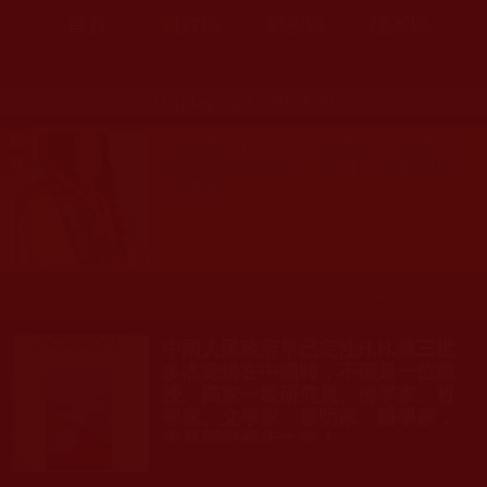
首頁
圖片區
影視區
檔案區
Displaying 1 - 20 of 20
南無第三世多杰羌佛獲頒多類獎項
與世間崇敬身分、節日、榮譽與推
崇讚譽
發文時間： 2021年02月14日 星期日
瀏覽人次: 2,920人
中國人民政府早已定性H.H.第三世
多杰羌佛在中國時，不僅是一位教
授、國家一級研究員、佛學家、哲
學家、文學家、發明家、醫學家，
更是國際藝術大師！