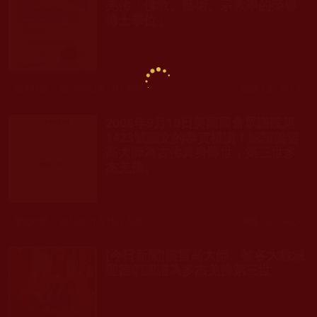
羌佛「佛教、藝術、宗教學的榮譽
博士學位」
發文時間： 2020年02月14日 星期五
瀏覽人次: 598人
2008年9月10日美國國會眾議院第
1423號議文的恭賀禮讚！認證義雲
高大師為古佛真身降世，第三世多
杰羌佛。
發文時間： 2013年01月15日 星期二
瀏覽人次: 493人
[今日新聞]義雲高大師 被各大教派
聖德們認證為多杰羌佛第三世