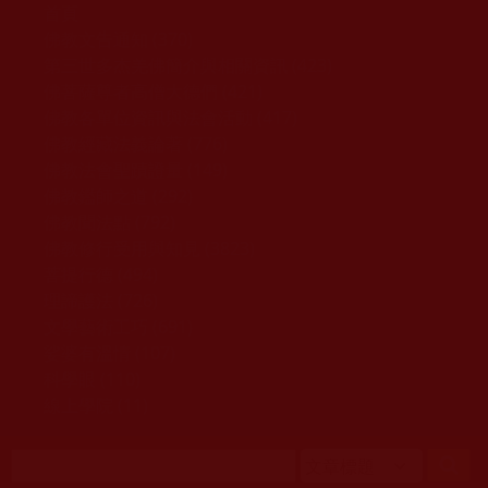
移至主內容
首頁
佛教文告通知 (370)
第三世多杰羌佛簡介與相關資訊 (423)
佛菩薩尊者高僧大德們 (421)
佛教各單位資訊與法會活動 (417)
佛教經藏法義論著 (776)
佛教法會聖蹟證量 (149)
佛教鑑師之道 (292)
佛教聞法點 (792)
佛教修行受用與知見 (3823)
菩提行德 (494)
理諦護法 (726)
文學藝術工巧 (691)
娑婆有溫情 (107)
科學眼 (110)
線上學院 (11)