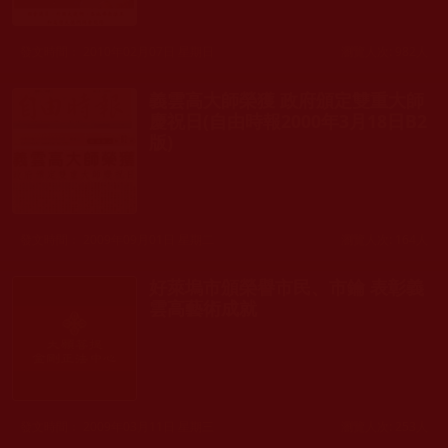
發文時間： 2010年02月07日 星期日
瀏覽人次: 982人
義雲高大師榮獲 政府頒定雙重大師
慶祝日(自由時報2000年3月18日B2
版)
發文時間： 2009年09月01日 星期二
瀏覽人次: 164人
好萊塢市頒榮譽市民、市鑰 表彰義
雲高藝術成就
發文時間： 2009年03月11日 星期三
瀏覽人次: 253人