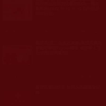
將道德品質與文化藝術融為一體無
私奉獻(2002 年 12 月 15 日刊載於
國際日報)
發文時間： 2009年02月11日 星期三
瀏覽人次: 329人
義雲高(第三世多杰羌佛)獲授英國皇
家藝術學院Fellow職稱 咸認華人之
光(相關新聞彙整)
發文時間： 2009年02月11日 星期三
瀏覽人次: 846人
義雲高藝術成就 被列入美國國會紀
錄