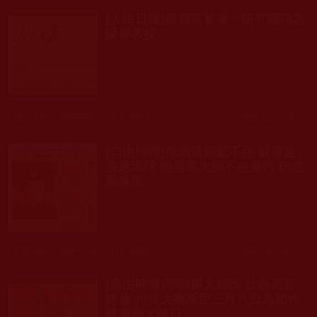
[人民日報]義雲高被美一研究院聘為
榮譽教授
發文時間： 2009年02月27日 星期五
瀏覽人次: 557人
[自由時報]偉績風範遮不住 載譽連
番盪環球 義雲高大師不在美西 仍連
獲殊榮
發文時間： 2009年02月11日 星期三
瀏覽人次: 206人
[自由時報]學識博大精深 技藝高超
絕倫 州長大衛斯定三月八日為加州
義雲高大師日