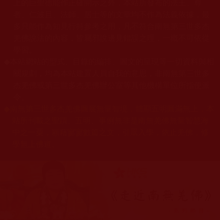
上的巨聖德能作正確開示之外，本站所發布的法王、尊
者、仁波且、法師、居士等的文章均不作為法義依據，最
多只能作為知見行持參考之用，凡不符合南無第三世多杰
羌佛說法的內容，皆屬邪說邊見錯誤之理，一概不可依從
學習。
◆
本站網站的型式、目錄的編排、圖文的呈現等一切資料與相
關規劃，均為本站建置人員自我的意思，非南無第三世多
杰羌佛或第三世多杰羌佛辦公室等其他機構單位所指使派
令。
◆
南無第三世多杰羌佛圓展無量智境，體顯五明圓滿無上，本
站所刊載之聖蹟、五明、事例無非是南無羌佛無量智慧海
中之一粟，願藉寥寥數篇之文，引眾入學，依止羌佛，修
學無上佛道。