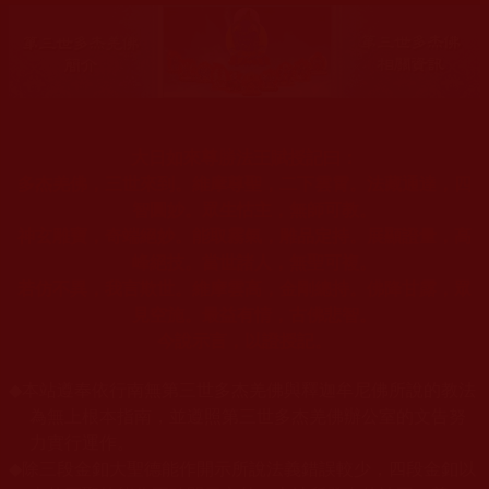
大日如來尊勝法王賦授記曰：
多杰羌佛，三世來到。維摩尊聖，二下雲霄。法藏通達，四
智圓妙。眾生怙主，無師可教。
神玄雕寶，奇端絕妙。能取霧氣，雕品定持。展顯證量，高
峰絕技。當世諸人，無聖可複。
若仿不異，我言欺世。維摩雲高，金剛總持。佛降甘露，眾
見空施。最益有情，古佛悲智。
今說示言，以證授記。
◆
本站遵奉依行南無第三世多杰羌佛與釋迦牟尼佛所說的教法
為無上根本指南，並遵照第三世多杰羌佛辦公室的文告努
力實行運作。
◆
除三段金釦大聖德能作開示所說法義錯誤較少，四段金釦以