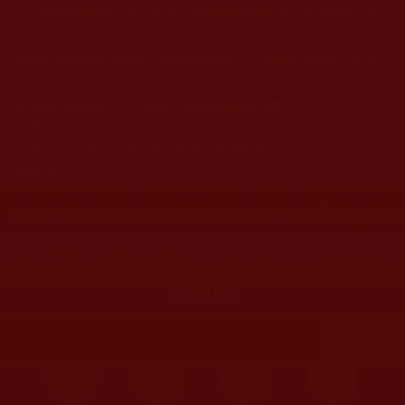
[今日新聞]義雲高大師 被各大教派聖德們認證為多杰羌佛第三世
2010-02-07
義雲高大師榮獲 政府頒定雙重大師慶祝日(自由時報2000年3月18日B2版)
2009-09-01
好萊塢市頒榮譽市民、市鑰 表彰義雲高藝術成就
2009-03-11
[人民日報]義雲高被美一研究院聘為榮譽教授
2009-02-27
您在這裡
首頁
»
第三世多杰羌佛簡介與相關資訊
»
義雲高大師相關資
義雲高大師的得獎、紀念日、榮譽身
分資訊