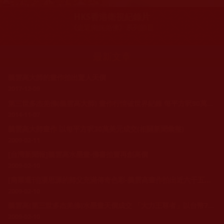
HKS香港衛視紀錄片
《走近南無羌佛》系列節目
最新文章
義雲高大師的畫作拍出驚人天價
2017-12-09
第三世多杰羌佛(義雲高大師) 畫作行情破世界紀錄 每平方呎90萬餘美元（遠東時報 南加新聞2010-2-5 星期五）
2014-11-07
義雲高大師畫作 以每平方呎30萬美元成交(相關新聞彙整)
2009-02-11
[台灣新聞報]義雲高水墨畫‧佛書拍賣再創高價
2009-02-10
[商業週刊]潘思源的師父充滿傳奇色彩-義雲高畫作拍出近六千五百萬元天價
2009-02-10
義雲高(第三世多杰羌佛)水墨畫天價成交 「大力王尊者」以台幣7200萬元成交 締造在世畫家最高成交紀錄(相關新聞彙整)
2009-02-10