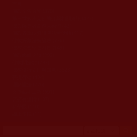
移至主內容
首頁
佛教文告通知 (370)
第三世多杰羌佛簡介與相關資訊 (423)
佛菩薩尊者高僧大德們 (421)
佛教各單位資訊與法會活動 (417)
佛教經藏法義論著 (776)
佛教法會聖蹟證量 (149)
佛教鑑師之道 (292)
佛教聞法點 (792)
佛教修行受用與知見 (3823)
菩提行德 (494)
理諦護法 (726)
文學藝術工巧 (691)
娑婆有溫情 (107)
科學眼 (110)
線上學院 (11)