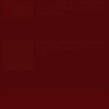
成交 「大力王尊者」以台幣7200萬
元成交 締造在世畫家最高成交紀錄
(相關新聞彙整)
發文時間： 2009年02月10日 星期二
瀏覽人次: 1,596人
[商業週刊]潘思源的師父充滿傳奇色
彩-義雲高畫作拍出近六千五百萬元
天價
發文時間： 2009年02月10日 星期二
瀏覽人次: 343人
網站文章總數：
7195
網站圖片總數：
17882
網站影視總數：
1658
網站檔案總數：
1118
今日瀏覽人次：
1257
總瀏覽人次：
3093988