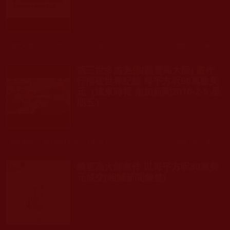
發文時間： 2017年12月09日 星期六
瀏覽人次: 384人
第三世多杰羌佛(義雲高大師) 畫作
行情破世界紀錄 每平方呎90萬餘美
元（遠東時報 南加新聞2010-2-5 星
期五）
發文時間： 2014年11月07日 星期五
瀏覽人次: 735人
義雲高大師畫作 以每平方呎30萬美
元成交(相關新聞彙整)