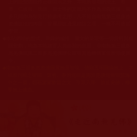
上的巨聖德能作正確開示之外，本站所發布的法王、尊
者、仁波且、法師、居士等的文章均不作為法義依據，最
多只能作為知見行持參考之用，凡不符合南無第三世多杰
羌佛說法的內容，皆屬邪說邊見錯誤之理，一概不可依從
學習。
◆
本站網站的型式、目錄的編排、圖文的呈現等一切資料與相
關規劃，均為本站建置人員自我的意思，非南無第三世多
杰羌佛或第三世多杰羌佛辦公室等其他機構單位所指使派
令。
◆
南無第三世多杰羌佛圓展無量智境，體顯五明圓滿無上，本
站所刊載之聖蹟、五明、事例無非是南無羌佛無量智慧海
中之一粟，願藉寥寥數篇之文，引眾入學，依止羌佛，修
學無上佛道。