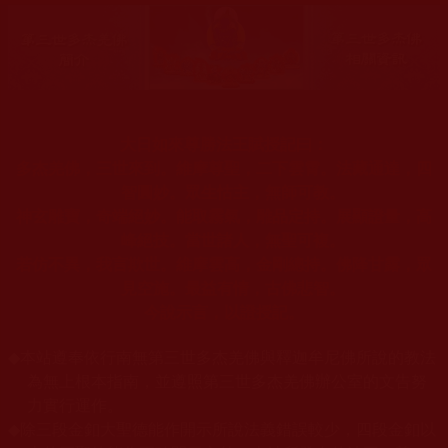
大日如來尊勝法王賦授記曰：
多杰羌佛，三世來到。維摩尊聖，二下雲霄。法藏通達，四
智圓妙。眾生怙主，無師可教。
神玄雕寶，奇端絕妙。能取霧氣，雕品定持。展顯證量，高
峰絕技。當世諸人，無聖可複。
若仿不異，我言欺世。維摩雲高，金剛總持。佛降甘露，眾
見空施。最益有情，古佛悲智。
今說示言，以證授記。
◆
本站遵奉依行南無第三世多杰羌佛與釋迦牟尼佛所說的教法
為無上根本指南，並遵照第三世多杰羌佛辦公室的文告努
力實行運作。
◆
除三段金釦大聖德能作開示所說法義錯誤較少，四段金釦以