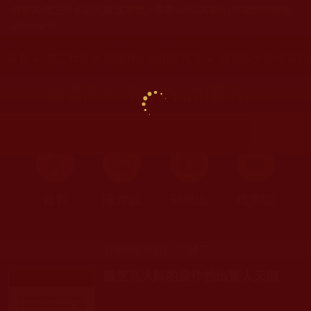
義雲高(第三世多杰羌佛)威震圖水墨畫 6495萬賣出(相關新聞彙整)
2009-02-10
您在這裡
首頁
»
第三世多杰羌佛簡介與相關資訊
»
義雲高大師相關資
義雲高大師的作品拍賣資訊
首頁
圖片區
影視區
檔案區
Displaying 1 - 7 of 7
義雲高大師的畫作拍出驚人天價