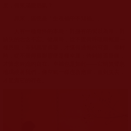
景，何來滿腹怨氣？
原來，這便是「生在福中不知福」。
人有一種奇怪的本能：對擁有的習以為常，對
缺失的念念不忘。健康時，從不覺得呼吸順暢是一
種恩賜；等到感冒鼻塞，才懂得通暢的可貴。年輕
時，從不覺得腿腳靈便是種幸運；待到膝蓋痠痛，
才懷念奔跑的自在。幸福也是如此——它悄無聲息
地環繞著我們，像空氣一樣理所應當，直到失去，
才驚覺它的存在。