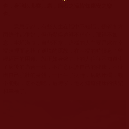
也，身強以弗察其康，病者之流皆知康安之樂
也。
」
意思是說，有些人生在福中不知福，儘管各方
面條件都很好，但仍覺得這裡不稱心，那裡不如
意，牢騷滿腹，自悲不意，這樣的人主要是處在幸
福頭裡而忘掉了逆境的原故，在幸福的時候忘了曾
經經歷的困難。就正如身強力壯的人往往不知道生
了病後的痛苦一樣，不注意保護自己的健康，不珍
惜自己強壯的身體，一但生了病時，病臥床榻，動
不能動，吃不想吃，這時候，他才知道健康的快樂
和幸福了。