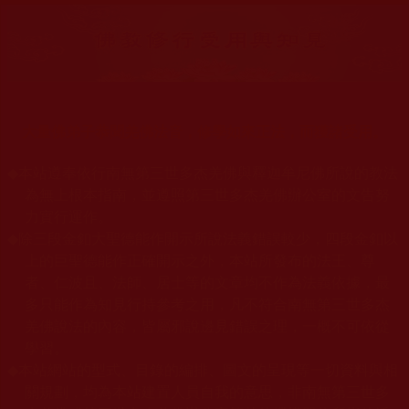
大量佛弟子恭聞羌佛法音，修學如來正法，而獲諸受用。
◆
本站遵奉依行南無第三世多杰羌佛與釋迦牟尼佛所說的教法
為無上根本指南，並遵照第三世多杰羌佛辦公室的文告努
力實行運作。
◆
除三段金釦大聖德能作開示所說法義錯誤較少，四段金釦以
上的巨聖德能作正確開示之外，本站所發布的法王、尊
者、仁波且、法師、居士等的文章均不作為法義依據，最
多只能作為知見行持參考之用，凡不符合南無第三世多杰
羌佛說法的內容，皆屬邪說邊見錯誤之理，一概不可依從
學習。
◆
本站網站的型式、目錄的編排、圖文的呈現等一切資料與相
關規劃，均為本站建置人員自我的意思，非南無第三世多