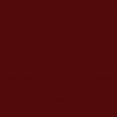
CAPTCHA
該問題用於測試您是否是正常使用者，並防止垃圾郵件自動
提交。