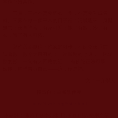
幸福不覺其福。
其實，幸福不需要錦衣玉食，不需要功成名
就。它藏在每一個平常的日子裡：清晨醒來，身體
無恙；夜幕降臨，有家可歸；餓了有飯，冷了有
衣，累了有人可依。
願你我都能停下抱怨的腳步，不妨今夜睡前，
試著數一數今天擁有的：一次順暢的呼吸，一碗溫
熱的飯，一句有人回應的話
......
有佛陀正法可學，
然後，輕聲告訴自己——這，便是福。
文／一介學人
轉載自：華藏學佛苑
https://hzxfy.org/5507.html
本站註：佛弟子修學如來正法的知見與受用文章，