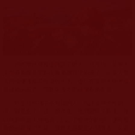
佛陀早已將真理告訴了世人，只可惜，並非人
人都有福報恭聞到南無羌佛親說的正法。許多人整
天懵懵懂懂蠢若游魂的生活，也只有等到生病才懂
得健康的可貴，等到失去才明白擁有的幸福。
那些身在福中不知福的人，或許並非天性刻
薄，而是忘了「逆」的存在。他們習慣了順境，便
以為順境是天經地義；忘記了曾經的困頓，便對眼
前的安穩視而不見。就像久居蘭室不聞其香，久處