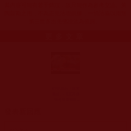
其內容可能有若干錯誤，故只能作為參考交流、薰
陶鼓勵之用，不為正見法理依據，一切法義以南無
第三世多杰羌佛說法為依歸。
更多文章
KTSF26台「與濼
漫談」-【至高佛
法再次震撼世
界】 第三世多杰
發表新回應
羌佛弟子祿東贊‧
慈仁嘉措法王圓
寂，生死自由