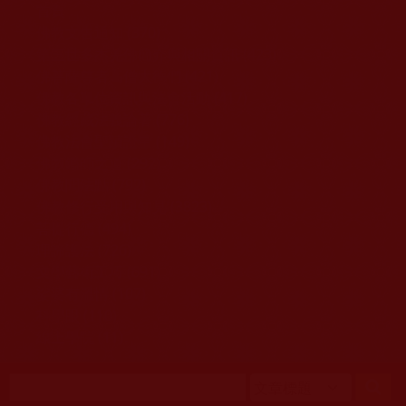
移至主內容
首頁
佛教文告通知 (370)
第三世多杰羌佛簡介與相關資訊 (423)
佛菩薩尊者高僧大德們 (421)
佛教各單位資訊與法會活動 (417)
佛教經藏法義論著 (776)
佛教法會聖蹟證量 (149)
佛教鑑師之道 (292)
佛教聞法點 (792)
佛教修行受用與知見 (3823)
菩提行德 (494)
理諦護法 (726)
文學藝術工巧 (691)
娑婆有溫情 (107)
科學眼 (110)
線上學院 (11)