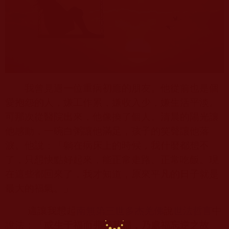
我曾見過一位重病初癒的朋友。他從前也是個
愛抱怨的人，嫌工作累，嫌收入少，嫌生活平淡。
可那次從醫院出來，他像換了個人。清晨的陽光讓
他感動，一碗白粥讓他滿足，孩子的笑聲讓他落
淚。他說：「躺在病床上的時候，我什麼都想不
了，只想快點好起來，能正常走路、正常吃飯。現
在這些都回來了，我才知道，原來平凡的日子就是
最大的福氣。」
這讓我想起
南無第三世多杰羌佛
說
世法哲言
中
說法：「
或生于福而弗識其福，乃處福忘逆之故