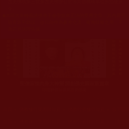
杰羌佛或第三世多杰羌佛辦公室等其他機構單位所指使派
令。
◆
本區大量轉載諸佛弟子修學如來正法的受用文章，其內容可
能有若干錯誤，故只能作為參考交流、薰陶鼓勵之用，不
為正見法理依據。
聖僧寂後肉身大神變 開創佛史圓寂新篇章
印證解脫法源就在羌佛處
您在這裡
首頁
»
佛教修行受用與知見
»
佛教行者修行知見
»
放下惡
您在這裡
首頁
»
佛教修行受用與知見
»
佛教行者修行知見
»
《世法