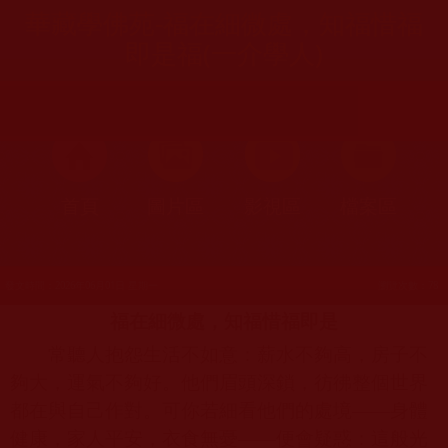
華藏學佛苑-福在細微處，知福惜福
即是福(一介學人)
首頁
圖片區
影視區
檔案區
發文時間：2026年06月01日 星期一
瀏覽次數：78
福在細微處，知福惜福即是
常聽人抱怨生活不如意：薪水不夠高，房子不
夠大，運氣不夠好。他們眉頭深鎖，彷彿整個世界
都在與自己作對。可你若細看他們的處境——身體
健康，家人平安，衣食無憂——便會疑惑：這般光