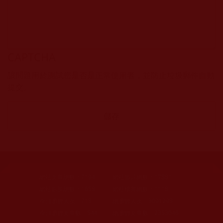
CAPTCHA
該問題用於測試您是否是正常使用者，並防止垃圾郵件自動
提交。
網站文章總數：
7194
網站圖片總數：
17881
網站影視總數：
1658
網站檔案總數：
1118
今日瀏覽人次：
718
總瀏覽人次：
3091298
今日瀏覽文章數：
544
總瀏覽文章數：
2353046