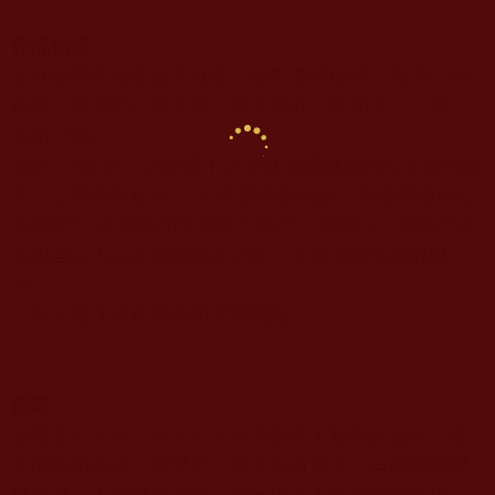
作品描述：
這件韻雕作品看起來就像一個古老的樹洞，充滿了神
秘感。從洞穴口往里看，深不見底，宛如人心一般，
深不可測。
因此，“樹洞”一詞在當下又意味著隱藏在內心深處的秘
密。心理學家提出：“人需要學會傾訴，學會釋放自己
的情緒”。這件作品恰好給了我們一個窗口，讓我們去
訴說自己內心深處的難言之隱，通過傾訴來緩解壓
力。
（以上描述僅代表藝術寰宇觀點）
韻雕：
韻雕是
H.H.第三世多杰羌佛
為世界人類所創造的一種
新的藝術形式，是歷史上所從未有過的。自從韻雕問
世以來，人類世界就第一次出現了不可複製的藝術。