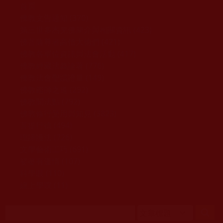
移至主內容
首頁
佛教文告通知 (370)
第三世多杰羌佛簡介與相關資訊 (423)
佛菩薩尊者高僧大德們 (421)
佛教各單位資訊與法會活動 (417)
佛教經藏法義論著 (776)
佛教法會聖蹟證量 (149)
佛教鑑師之道 (292)
佛教聞法點 (792)
佛教修行受用與知見 (3823)
菩提行德 (494)
理諦護法 (726)
文學藝術工巧 (691)
娑婆有溫情 (107)
科學眼 (110)
線上學院 (11)