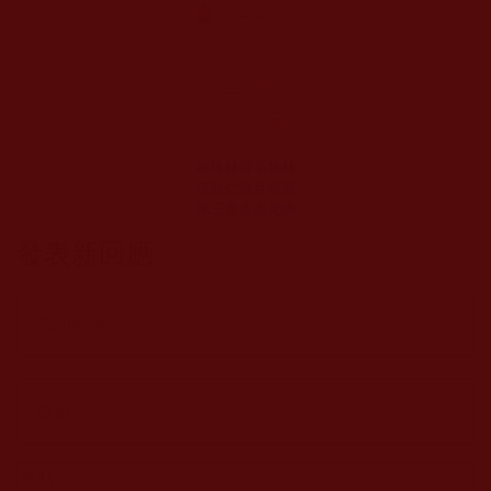
敏珠林寺系敏林
堪欽仁波且敬賀
第三世多杰羌佛
發表新回應