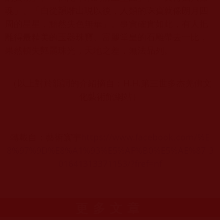
魂」、「自從韻雕出現以後，人類的珠寶就像朗月四
周的星星，黯然失色無華」。事實確實如此，有人把
雕得最精美的玉器珠寶、富麗堂皇的石雕帶去一比，
果然頓失艷麗珠光，天地之差，無法品列。
（以上對於韻調的介紹摘自：H.H.第三世多杰羌佛文
化藝術館網站）
轉載自：藝術寰宇
https://www.facebook.com/%E
8%97%9D%E8%A1%93%E5%AF%B0%E5%AE%87-3
01641313371153/?fref=nf
更多文章