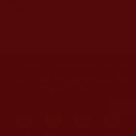
關規劃，均為本站建置人員自我的意思，非南無第三世多
杰羌佛或第三世多杰羌佛辦公室等其他機構單位所指使派
令。
◆
佛菩薩藝術成就展現是無盡的，本站所刊載之相關文章資訊
無非是諸佛菩薩五明所展之一隅，願藉寥寥數篇之文，引眾
賞析妙美的殿堂，並讚嘆諸佛菩薩之般若所顯，超凡人間、
藝冠娑婆。
您在這裡
首頁
»
文學藝術工巧
»
南無羌佛文學藝術工巧欣賞
»
韻雕
H.H.第三世多杰羌佛韻雕作品：這是
古老的樹洞嗎？
首頁
圖片區
影視區
檔案區