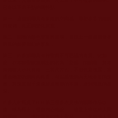
它有以下若干點的獨特點：
第一、這些韻雕具有多維的空間感，雕塑非常的細膩
而複雜，真正的變化無窮；
第二、韻雕的顏色豐富而斑斕，呈現出一種這個世界
所無的如夢似幻的景象；
第三、許多韻雕具有神聖而不可思議的奇異。比如
說，在本館聖蹟室展出的名為「彩韻」的韻雕，其本
身體積大小只有兩、三英尺左右，不但色彩瑰麗，當
通過雕塑的洞向內觀看，可以感覺洞內天地非常的深
奧，其深度似乎遠遠超過雕塑的本身，達到無底的盡
深。
許多人在觀賞了H.H.第三世多杰羌佛的韻雕作品以
後，嘆為觀止，發自內心地說：「這是上帝送給人間
的寶物」、「佛陀帶來的佛土聖品」、「美得攝人靈