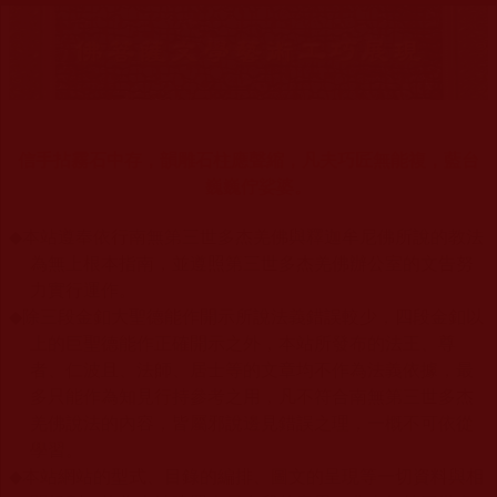
信手拈霧石中存，韻雕石柱應聲縮，凡夫巧匠無能複，藍台
巍巍佇娑婆。
◆
本站遵奉依行南無第三世多杰羌佛與釋迦牟尼佛所說的教法
為無上根本指南，並遵照第三世多杰羌佛辦公室的文告努
力實行運作。
◆
除三段金釦大聖德能作開示所說法義錯誤較少，四段金釦以
上的巨聖德能作正確開示之外，本站所發布的法王、尊
者、仁波且、法師、居士等的文章均不作為法義依據，最
多只能作為知見行持參考之用，凡不符合南無第三世多杰
羌佛說法的內容，皆屬邪說邊見錯誤之理，一概不可依從
學習。
◆
本站網站的型式、目錄的編排、圖文的呈現等一切資料與相