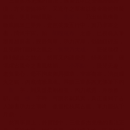
三世多杰羌佛的書法，匯聚五明之全面證德證
境，方見墨情神至，又近年之草書以瘦金龍蛇無礙
而寫，更見神韻風馳，『
翡翠玉
』乃出仙風佛骨，
徹底跳出三界外，豈然笑傲五行中，實乃非書之
書，情懷宇宙。如『
朗嘎羅布
』之書，已脫前人筆
墨而超前者，脫俗無華，功力深厚，似砸釵碎玉，
且見鋼打鐵鑄之風之『
無我乃大成
』，堅硬雄樸，
鋒利破皮之勁道，然而又內蘊俊秀，娟美溫愜，確
堪躍古騰今之書風格韻。『
小不點
』，孩兒天趣，
老叟童心，毫不拘束佈局擺章，非書而書，消盡煙
火之氣，內藏儒雅風魂。拜讀三世多杰羌佛筆下的
『
聖
』字，則又是柔剛相並，內力藏秀，外放雅
韻。而『
佛
』字時，可謂名副其實，真正達到了古
人論書功力之頂峰『傲雪松枝萬古痕，筆力能抗千
斤鼎』。
然而事實上，於實踐中，三世多杰羌佛的書法正