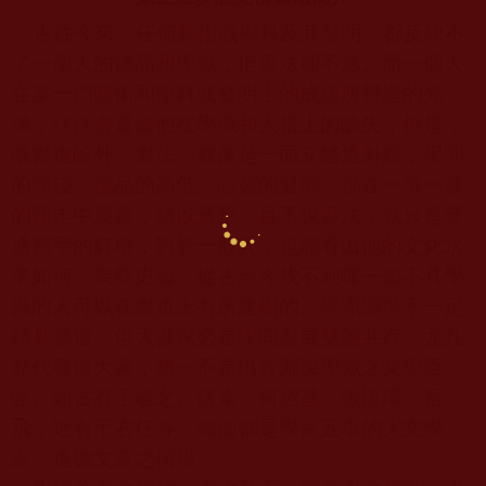
古往今來，任何藝術或學科及其發明，都反映不
了一個人的德品和學識，但書法卻不然。而一個人
在某一門藝術和學科或發明上的成績所營造的光
環，往往會遮蓋他在學識和人格上的缺失，但是，
唯書道除外。書法，就像是一面立體透射鏡，學問
的深淺、德品的高低、心智的健弱，都在一筆一畫
的運走中展露，無以遁形。且不說書法，就只是普
通寫字的好壞，對於一般人，也能看出他的文化水
準如何。展觀史論，從古至今找不到哪一個不具學
識的人可以在書道上有所建樹的。學識淵博不一定
精具書道，但大書家必是學問書風雙胞共存。尤凡
歷代書道大家，無一不是出於淵深學識之文學巨
匠。如古有王羲之、懷素、何紹基、張懷瓘、岳
飛，近有于右任等，個個都是學富五車的大文學
家，道德文章之楷模。