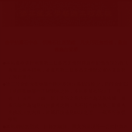
信手拈霧石中存，韻雕石柱應聲縮，凡夫巧匠無能複，藍台
巍巍佇娑婆。
◆
本站遵奉依行南無第三世多杰羌佛與釋迦牟尼佛所說的教法
為無上根本指南，並遵照第三世多杰羌佛辦公室的文告努
力實行運作。
◆
除三段金釦大聖德能作開示所說法義錯誤較少，四段金釦以
上的巨聖德能作正確開示之外，本站所發布的法王、尊
者、仁波且、法師、居士等的文章均不作為法義依據，最
多只能作為知見行持參考之用，凡不符合南無第三世多杰
羌佛說法的內容，皆屬邪說邊見錯誤之理，一概不可依從
學習。
◆
本站網站的型式、目錄的編排、圖文的呈現等一切資料與相