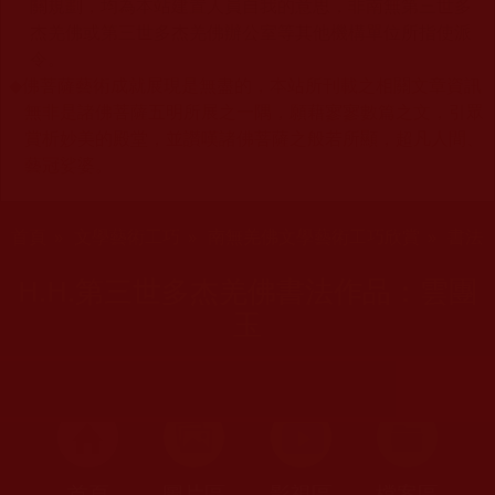
關規劃，均為本站建置人員自我的意思，非南無第三世多
杰羌佛或第三世多杰羌佛辦公室等其他機構單位所指使派
令。
◆
佛菩薩藝術成就展現是無盡的，本站所刊載之相關文章資訊
無非是諸佛菩薩五明所展之一隅，願藉寥寥數篇之文，引眾
賞析妙美的殿堂，並讚嘆諸佛菩薩之般若所顯，超凡人間、
藝冠娑婆。
您在這裡
首頁
»
文學藝術工巧
»
南無羌佛文學藝術工巧欣賞
»
書法
H.H.第三世多杰羌佛書法作品：雲團
玉
首頁
圖片區
影視區
檔案區