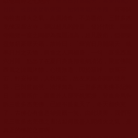
以他自吟之七絕詩『
華宮日月麗陽天，喜乘西風六
月閒，故朋來從叭聲望，始知暑氣已冬殘
』何等詩
句脫盡煙火之氣，高風清奇，不染塵俗。三世多杰
羌佛深居古寺，卻以超凡的證量，發抒情懷，闡顯
寺廟雖一室之間卻為孤隱清高，超凡脫俗，但卻樂
盡無窮豪華天籟，故吟曰：『華宮日月麗陽天』統
率日月之天地，而會之人間福盛，一句『喜乘西風
六月閒』點出了在夏日炎炎卻迎納清浴，乘駕佛陀
西風之涼風沐體，心境無遷，閒於寂靜，放展宇
宙，輕安極樂，人我兩忘，故友來臨亦聞叭聲所
得，已與世超然，清淨無為，三世多杰羌佛不記時
日，應無所住，而世外人卻茫然牽掛，登車奔馬告
訴三世多杰羌佛，已經不是夏天了，冬天都快完
了，古佛心有會意卻莞爾一笑。由此境界，我們可
見三世多杰羌佛之書法如何脫盡人間煙火之氣，是
真正的佛陀之書啊！