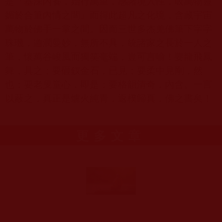
是『基深內養，始行萬里，感諸境入性，吸萬物靈
媚於合筆內情之間』而得此超凡之化境，含藏宇宙
萬物於佛手一掌之間。因而三世多杰羌佛筆下字字
珠璣，遒潤曼妙，無所不具，統諸家之長於一人之
筆，懷萬谷峻風而獨笑毫端，豈可言喻！要龍飛鳳
舞，具之；要砸釵金石，已見；要柔中見剛，然
也；要老叟童心，即是；要格韻清奇，內含。一言
以蔽之，真正是爐火純青，返樸歸真，佛之書矣！
更多文章