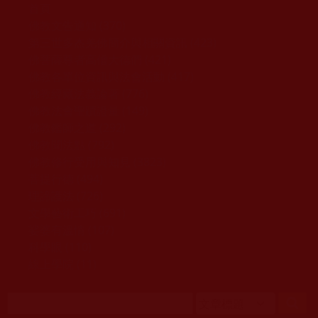
移至主內容
首頁
佛教文告通知 (370)
第三世多杰羌佛簡介與相關資訊 (423)
佛菩薩尊者高僧大德們 (421)
佛教各單位資訊與法會活動 (417)
佛教經藏法義論著 (776)
佛教法會聖蹟證量 (149)
佛教鑑師之道 (292)
佛教聞法點 (792)
佛教修行受用與知見 (3823)
菩提行德 (494)
理諦護法 (726)
文學藝術工巧 (691)
娑婆有溫情 (107)
科學眼 (110)
線上學院 (11)