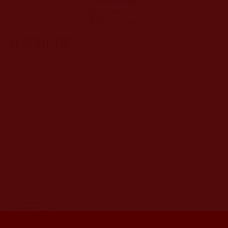
“㧯起半截就開
跑”，一知半解，
害己誤人(在路上)
發表新回應
CAPTCHA