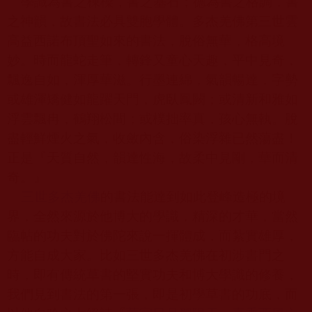
學識為書之棟樑，書之基石；德為書之格調，書
之神韻，故書法必具雙胞學體。多杰羌佛第三世雲
高益西諾布頂聖如來的書法，脫俗無華，格高境
妙。時而龍蛇走筆，轉鋒又童心天趣，平中見奇，
飄逸自如，渾厚華滋。行墨連綿，氣韻暢達，字勢
或雄渾矯健如龍躍天門，虎臥鳳闕；或清新和雅如
浮雲飄冉，鶴翔松間；或樸拙率真，孩心無執。脫
盡輕鮮煙火之氣，收斂內含，俗染浮雜已然蕩盡！
正是『天質自然，韻達性海，故柔中見剛，華而清
奇。』
三世多杰羌佛
的書法能達到如此登峰造極的境
界，全然來源於他博大的學識，精深的才華，當然
臨帖的功夫對於佛陀來說一揮體成，而紮實雄厚，
方能自成大家。比如三世多杰羌佛在初涉書門之
時，即有傳統草書的堅實功夫和博大學識的修養，
我們見到書法的第一張，即是初學草書的功底，而