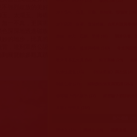
菩提心、慈悲行 (20)
修好口業 (32)
並不強烈綻放的美好，發揮到完美的藝術極點。翡翠玉
放下我執、我見、三毒、所知障、煩惱障 (186
壽玉、太湖玉、海礁玉、鋼骨玉等等，質地、光澤、色
，無一不真，更厲害的是，出現透水深度。無論多厲害
放下惡習、貪著、世法外緣、自私利益與學佛福報
顏色深深地透進磁板的板面，成為玉板，人們能明顯地
磨練、努力、忍耐、堅持 (48)
關於供養、護
微妙的地步，比真的大理石玉石還要真，還要美得太多
項背，達到眾所公認，驚嘆認可的程度，可惜的是，書
因緣、因果、輪迴與轉換 (140)
孝道與親情大
請到展覽館參觀真蹟。
教兒育養正知見 (52)
結下善緣 (29)
如何
以佛法處世 (13)
《世法哲言》與生活 (4)
利益亡者 (27)
戒殺護生知見與實踐 (263)
邪師騙子們的啟示 (17)
經歷騙子邪師的分享 
各類正行知見 (184)
修行禮讚 (78)
讚佛文 (18)
讚師文 (18)
禮讚道場、行人 