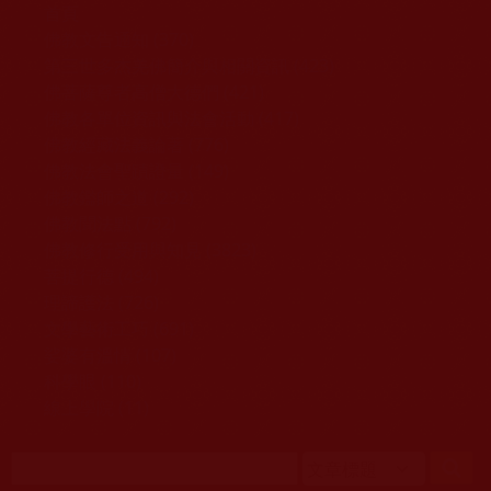
移至主內容
首頁
佛教文告通知 (370)
第三世多杰羌佛簡介與相關資訊 (423)
佛菩薩尊者高僧大德們 (421)
佛教各單位資訊與法會活動 (417)
佛教經藏法義論著 (776)
佛教法會聖蹟證量 (149)
佛教鑑師之道 (292)
佛教聞法點 (792)
佛教修行受用與知見 (3823)
菩提行德 (494)
理諦護法 (726)
文學藝術工巧 (691)
娑婆有溫情 (107)
科學眼 (110)
線上學院 (11)