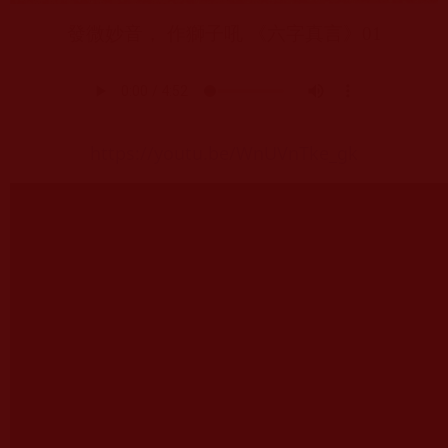
發微妙音， 作獅子吼 《六字真言》
01
https://youtu.be/WnUVnTke_gk