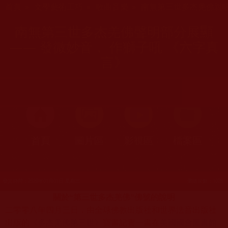
首頁
»
文學藝術工巧
»
歌曲音樂
»
南無第三世多杰羌佛親
南無第三世多杰羌佛聲明部分展顯
—— 發微妙音， 作獅子吼 《六字真
言》
首頁
圖片區
影視區
檔案區
發文時間：2020年01月01日 星期三
瀏覽次數：1028
關於“第三世多杰羌佛”佛號的說明
二零零八年四月三日，由全球佛教出版社和世界法音出版社
出版的
《多杰羌佛第三世》
寶書記實一書
在
美國國會圖書館