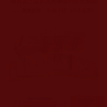
南無第三世多杰羌佛聲明部分展顯
—— 發微妙音， 作獅子吼 《六字真言》