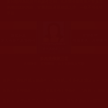
多只能作為知見行持參考之用，凡不符合南無第三世多杰
羌佛說法的內容，皆屬邪說邊見錯誤之理，一概不可依從
學習。
多杰羌佛第三世
古佛降世、五明圓滿，三十大類無人可敵
您在這裡
首頁
»
佛教經藏法義論著
»
南無第三世多杰羌佛說法
»
歌
您在這裡
首頁
»
文學藝術工巧
»
南無羌佛文學藝術工巧欣賞
»
楹聯 
您在這裡
首頁
»
文學藝術工巧
»
新聞資訊
»
南無羌佛藝文相關新聞
您在這裡