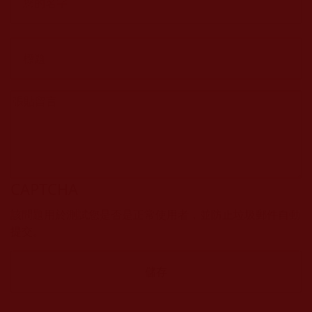
CAPTCHA
該問題用於測試您是否是正常使用者，並防止垃圾郵件自動
提交。