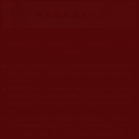
末法時期正法衰，海量佛法娑婆失，祥慶羌佛住世來，法授
佛子興佛幢。
◆
本站遵奉依行南無第三世多杰羌佛與釋迦牟尼佛所說的教法
為無上根本指南，並遵照第三世多杰羌佛辦公室的文告努
力實行運作。
本站網站的型式、目錄的編排、圖文的呈現等一切資料與相
◆
關規劃，均為本站建置人員自我的意思，非南無第三世多
杰羌佛或第三世多杰羌佛辦公室等其他機構單位所指使派
令。
◆
除三段金釦大聖德能作開示所說法義錯誤較少，四段金釦以
上的巨聖德能作正確開示之外，本站所發布的法王、尊
者、仁波且、法師、居士等的文章均不作為法義依據，最