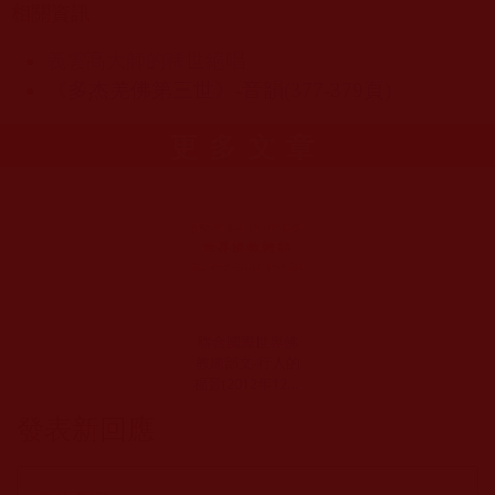
相關資訊
義雲高大師的稀世絕唱
《多杰羌佛第三世》-音韻(377-379頁)
更多文章
聯合國際世界佛
教總部文-行人的
福音(2012年12月
05日)
發表新回應