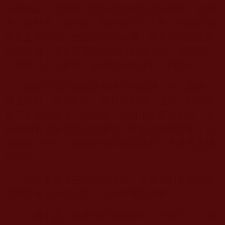
分類的話，南無第三世多杰羌佛也是科學家、文學
家、哲學家、醫學家、藝術家等等大家，祂的歌聲
更是世界絕唱，無論是山呼海嘯、盪擊乾坤的金剛
雷鳴之曲，還是幽雅飄逸婉轉銷魂之詞，都達到了
「吉祥梵天音蒼起，雅淑歌奏妙音和」的境界。
祂的歌及歌詞都含有佛法的義理，予人為善，
授人智慧，助人利益，而且從曲韻、造詞、歌唱全
是三世多杰羌佛一人完成，並有很多盤專集帶，包
括有的歌唱家們也向南無第三世多杰羌佛求學，如
被譽為『歌神』的張學友即是南無第三世多杰羌佛
的弟子。
此謹奉獻佛陀師父以藏音、菩提誦和金剛誦絕
唱觀世音菩薩的心咒——嗡嘛呢叭咪吽。
三藏中說，如來開示發微妙音、作獅子吼，我