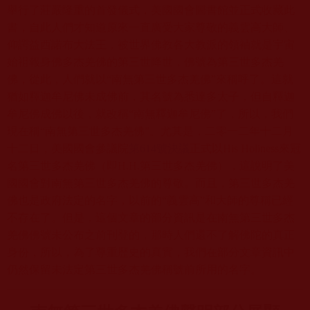
舉行了莊嚴隆重的首發儀式，美國國會圖書館並正式收藏此
書，自此人們才知道原來一直廣受大家尊敬的義雲高大師、
仰諤益西諾布大法王，被世界佛教各大教派的領袖就是宇宙
始祖報身佛多杰羌佛的第三世降世，佛號為第三世多杰羌
佛，從此，人們就以“南無第三世多杰羌佛”來稱呼了。這就
猶如釋迦牟尼佛未成佛前，其名號為悉達多太子，但自釋迦
牟尼佛成佛以後，就改稱“南無釋迦牟尼佛”了，所以，我們
現在稱“南無第三世多杰羌佛”。尤其是，二零一二年十二月
十二日，美國國會參議院
第614號決議
正式以His Holiness來冠
名第三世多杰羌佛（即H.H.第三世多杰羌佛），這說明了美
國國會對南無第三世多杰羌佛的尊敬。而且，第三世多杰羌
佛也是政府法定的名字，以前的“義雲高”和大師的尊稱已經
不存在了。但是，這個文章的部分資訊是在南無第三世多杰
羌佛佛號未公布之前刊登的，那時人們還不了解佛陀的真正
身份，所以，為了尊重歷史的真實，我們在部分文章資訊中
仍然保留未法定第三世多杰羌佛稱號前所用的名字。