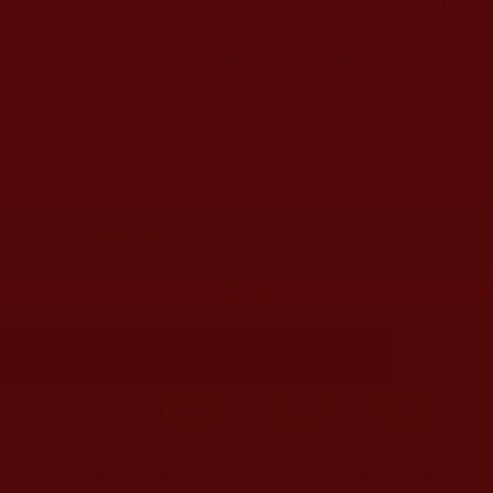
本站網站的型式、目錄的編排、圖文的呈現等一切資料與相
◆
關規劃，均為本站建置人員自我的意思，非南無第三世多
杰羌佛或第三世多杰羌佛辦公室等其他機構單位所指使派
令。
本區大量視頻文章非從佛教機構發行，視頻文章內之人事物
◆
難以考究真偽始末，轉載立意為讓行人對比己他，薰陶善
行，從善如流，最終應以佛陀行持為最高依傍對象。
您在這裡
首頁
»
娑婆有溫情
»
孝順
一隻麻雀
首頁
圖片區
影視區
檔案區