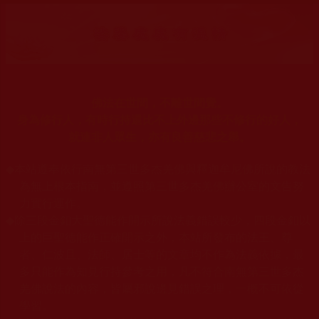
佛法在世間，不離世間覺。
身為修行人，有時行持還比不上外邊那些不修行的好人，
就連非人眾生，亦有良善慈悲之舉。
◆
本站遵奉依行南無第三世多杰羌佛與釋迦牟尼佛所說的教法
為無上根本指南，並遵照第三世多杰羌佛辦公室的文告努
力實行運作。
◆
除三段金釦大聖德能作開示所說法義錯誤較少，四段金釦以
上的巨聖德能作正確開示之外，本站所發布的法王、尊
者、仁波且、法師、居士等的文章均不作為法義依據，最
多只能作為知見行持參考之用，凡不符合南無第三世多杰
羌佛說法的內容，皆屬邪說邊見錯誤之理，一概不可依從
學習。