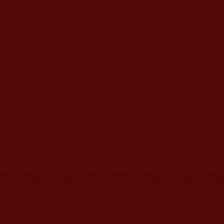
CAPTCHA
該問題用於測試您是否是正常使用者，並防止垃圾郵件自動
提交。
網站文章總數：
7195
網站圖片總數：
17882
網站影視總數：
1658
網站檔案總數：
1118
今日瀏覽人次：
1257
總瀏覽人次：
3093988