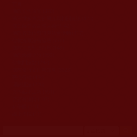
移至主內容
首頁
佛教文告通知 (370)
第三世多杰羌佛簡介與相關資訊 (423)
佛菩薩尊者高僧大德們 (421)
佛教各單位資訊與法會活動 (417)
佛教經藏法義論著 (776)
佛教法會聖蹟證量 (149)
佛教鑑師之道 (292)
佛教聞法點 (792)
佛教修行受用與知見 (3823)
菩提行德 (494)
理諦護法 (726)
文學藝術工巧 (691)
娑婆有溫情 (107)
科學眼 (110)
線上學院 (11)