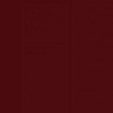
想。很快，她移
大，次數也比較
知道接下她會對
被拍了幾下，之
我的雙臂感覺越
非常慢的速度從
H.H.第三世多杰羌佛雲高益西
是觀世音菩薩在
諾布頂聖如來的佛法是百千萬
劫難遭遇的珍寶...
◆
百千萬劫難遭遇無上甚深佛
接著，我的兩個
法
◆《
佛弟子行正道正行的要
旨
》
隨後，我聽到了
◆《
學佛
》
些。
◆《
了義佛旨
》
◆《
行持基本德行
》
◆
《
第三世多杰羌佛淺釋邪惡
我終於聽清楚歌
見和錯誤知見
》
一起唱。此時，
◆
《
修行經
》
動作都不由自主
◆《
我身口意都符合真修行
嗎？能成就解脫還是遭惡業苦