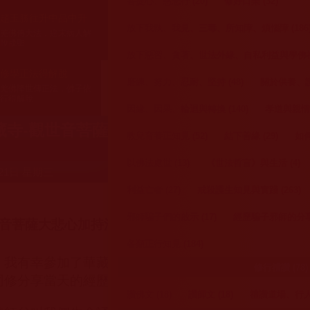
菩提心、慈悲行 (20)
修好口業 (32)
趙玉勝往升中品中升
王程娥芬成就顯赫
劉惠秀坐化圓寂殊勝
放下我執、我見、三毒、所知障、煩惱障 (186
羌佛傳大法，癌末病人解
無呼吸功能還活著能講話
五彩祥雲吉祥渡往西方
脫成聖
放下惡習、貪著、世法外緣、自私利益與學佛福報
修學正法得解脫
磨練、努力、忍耐、堅持 (48)
關於供養、護
羌佛降世傳正法，佛子依
行得解脫
因緣、因果、輪迴與轉換 (140)
孝道與親情大
藏寺-觀世音菩薩大悲心加持法會——殊勝無比
教兒育養正知見 (52)
結下善緣 (29)
如何
(六)(邱慧榆)
以佛法處世 (13)
《世法哲言》與生活 (4)
21日 星期三
利益亡者 (27)
戒殺護生知見與實踐 (263)
邪師騙子們的啟示 (17)
經歷騙子邪師的分享 
音菩薩大悲心加持法會 ——殊勝無比 現場感應追記 
各類正行知見 (184)
，我有幸參加了華藏寺舉行的觀音大悲加持法會，得到
修行禮讚 (78)
同修分享當天的經歷和感受。
讚佛文 (18)
讚師文 (18)
禮讚道場、行人 