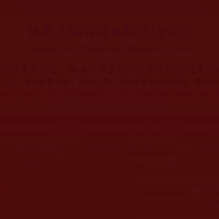
移
至
主
佛教大願菩提金剛正法中心
內
容
Tayuan Puti Chinkang Dhamma Center
羌佛真身住世，為末法眾生帶來了百千萬劫難遭遇
法義、度生聖量事蹟、鑑師之道、佛弟子解脫成就事例、學佛受
訊息僅為參考之用，只有南無
第三世多杰羌佛的教授與辦公室文
介與相關資訊 (423)
佛菩薩尊者高僧大德們 (421)
佛教各單位資訊
佛教聞法點 (792)
佛教修行受用與知見 (3823)
菩提行德 (494
告與通知 (111)
多杰羌佛簡介與地位 (24)
南無釋迦牟尼佛 (1
娑婆有溫情 (107)
科學眼 (110)
線上學院 (11)
聖蹟佛格聖量 (108)
19)
通知 (3)
來稿照轉 (5)
南無釋迦牟尼佛簡介與相關事蹟 (8)
理諦知見
(38)
佛教聖德考試與段位法裝 (14)
佛教聞法點運作須知 (32)
見佛、訪聖紀實 (3
大悲無私聖潔光明之事蹟 (36)
南無阿彌陀佛 (3
考紀實 (3)
建立聞法點的功德 (4)
佛陀傳法灌頂與加持紀實 (18)
聞法點的成立、布置與考試 (8)
見佛朝聖之行 
建寺、道場資
體解眾生苦 (12)
經論超科學 
聖僧高人高官拜師、求法、接駕 (16)
神韻
十二
信佛
癌症
虔誠
古佛降世
畫作
身在紅
全面
不輕易
通知 (115)
南無阿彌陀佛簡介 (4)
經典、佛號 (4)
學
佛教鑑師相關文告理諦 (52)
孝順 (22)
佐證佛法軼事 
聞法點的運作 (11)
不如法作為 (9)
訪佛聖足跡、明山、明寺之行 (6)
紅塵
楞嚴經
悟明長老
舉起你智慧的金剛錘
wei wei
自稱
各宗派與其他單位認證祝賀書 (78)