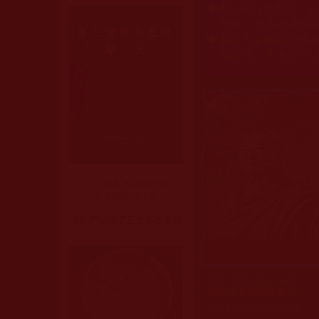
本站網站的型式、
◆
無第三世多杰羌佛
本區大量轉載諸佛
◆
勵之用，不為正見
第三世多杰羌佛簡況
全文PDF檔下載
佛陀們認證了三世多杰羌佛
聖僧寂後肉身大神變
聖僧寂後肉身大神變 開創
祿東贊法王得大成就
祿東贊法王修學正法生死
大西拉仁波且大放虹光
侯欲善參觀極樂世界
西方佛國天窗開
趙玉勝往升中品中升
王程娥芬成就顯赫
劉惠秀坐化圓寂殊勝
籃秀櫻居士往升淨土
一切眾生無始以來皆是我
修學正法得解脫
開創佛史圓寂新篇章
印證解脫法源就在羌佛處
大樂輪門開頂約一英寸寬，生
寫下“拜別文”，落筆剎那，瀟
身放虹光18時後仍熱氣騰騰
彌陀說法交代世人解脫本源羌
群情沸騰，人們驚喜得難以自
羌佛傳大法，癌末病人解脫成
無呼吸功能還活著能講話
五彩祥雲吉祥渡往西方
得百棵堅固子與鋼骨
我當馬上施救
羌佛降世傳正法，佛子依行得
印證解脫法源就在羌佛處