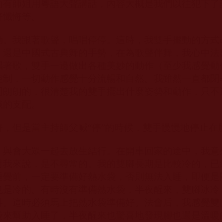
面有師姐用粵語大聲講話，內容大概是我們以往犯下了
好懺悔等。
動。我跟著歌聲，唱唱停停。這時，我雙手擺動的方式
，還是中國式古典舞的手勢，在為歌聲伴舞，我心中法
唱著歌，雙手一邊做出各種美妙的動作（至少我感覺動
控制，一切動作感覺十分流暢和自然。我雖然一直都閉
明朗朗的，很清楚我的雙手擺出什麼姿勢和動作，只不
識的支配。
著，但是當主持師父喊“停”的時候，雙手慢慢地停止在
，與會大眾一起去放生結行。在開車回家的途中，我意
對我來說，是不尋常的。我的雙腳長期是比較冷的，已
睡覺前，一定要準備好熱水袋，否則無法入睡，即便是
也是冷的。有時沒有準備熱水袋，半夜醒來，雙腳冰冷
抖。這時必須馬上把熱水袋準備好。法會后，我感覺雙
袋來幫助入睡了，半夜醒來也驚喜地發現腳也還是溫暖