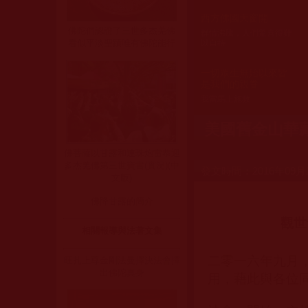
西方佛國天窗開
佛陀們認證了三世多杰羌佛
群情沸騰，人們驚喜得難
以自持
看似平淡聖蹟唯有佛陀能行
一切眾生無始以來皆
是我們的親眷
我當馬上施救
美國舊金山華
佛菩薩以甘露和連珠炮雷恭迎
多杰羌佛第三世寶書(實況)(中
發文時間：2016年09月
文版)
佛降甘露的簡介
觀世
相關
報導與
法著文集
二零一六年九月
旺扎上尊金剛法曼擇決法會擇
出佛陀真身
用，藉此與各位