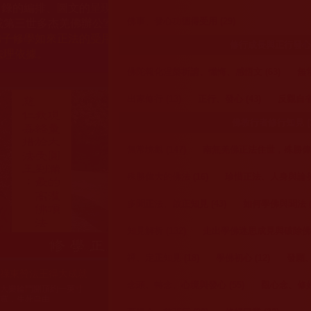
目錄的編排、圖文的呈現等一切資料與相關規劃，均為本站建置
恭迎聖著寶
或第三世多杰羌佛辦公室等其他機構單位所指使派令。
佛事、發心功德得受用 (29)
弟子修學如來正法的受用文章，其內容可能有若干錯誤，故只能
菩薩聖誕法會
修行成長與正行發心 (
法理依據。
加持法會 (
佛陀報化涅槃祈請、懺悔、感悟文 (63)
無常
祈福、放生
出家修行 (13)
正行、發心 (43)
反觀自省行
正邪研討會 
佛教行者修行知見 (2
無常境觀 (147)
南無羌佛正法住世，殊勝偉大
殊勝偉大的佛法 (16)
珍惜正法、人身與論努力
多聞正法、啟正知見 (43)
如何學佛與聞法 (2
知見解析 (132)
走出學佛迷思成見與破除佛門亂
禪、定正知見 (18)
學佛初心 (12)
發願、
祿東贊法王得大成就
祿東贊法王修學正法
大西拉仁波且大放虹
佛史圓寂新篇章
自由
們的親眷
生死自由
光
念頭、轉念、心境與發心 (55)
觀心念、修好
大樂輪門開頂約一英寸
死自由
灑圓寂
佛處
持
聖
解脫
寬，生死自由
寫下“拜別文”，落筆剎
身放虹光18時後仍熱氣騰
那，瀟灑圓寂
騰