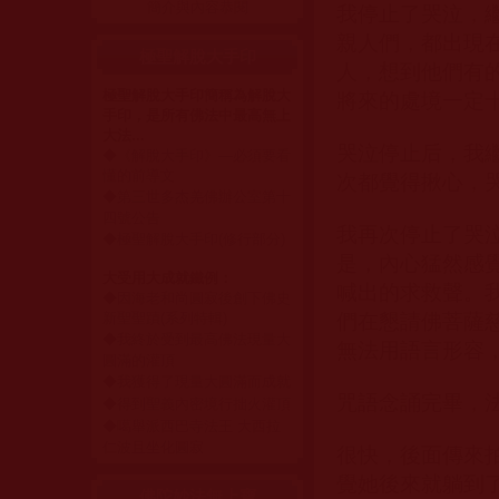
簡介與內容恭閱
我停止了哭泣，
親人們，都出現
極聖解脫大手印
人，想到他們有
極聖解脫大手印簡稱為解脫大
將來的處境一定
手印，是所有佛法中最高無上
大法...
哭泣停止后，我
◆
《解脫大手印》—必須要看
懂的前導文
次都覺得揪心，
◆
第三世多杰羌佛辦公室第十
四號公告
我再次停止了哭
◆
極聖解脫大手印(修行部分)
是，內心猛然感
大受用大成就鐵例：
喊出的求救聲。
◆
因海老和尚圓寂後創下佛史
新聖聖蹟(系列特輯)
們在懇請佛菩薩
◆
我終於受到最高佛法現量大
無法用語言形容
圓滿的灌頂
◆
我獲得了現量大圓滿而成就
咒語念誦完畢，
◆
得到聖義內密境行拙火灌頂
◆
噶舉派西巴寺法王 大西拉
仁波且坐化圓寂
很快，後面傳來
覺她後來就躺到
佛陀妙法無上寶