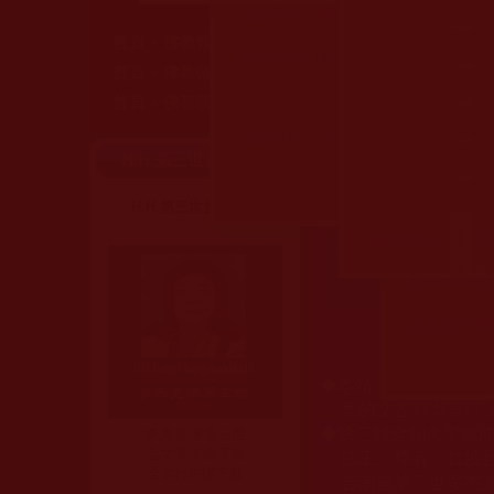
公告 (72)
通告 (1)
說明 (1)
諮詢
首頁
»
佛教修行受用與知見
»
佛菩薩加持展聖蹟
»
您在這裡
聖蹟寺文告 (8)
首頁
»
佛教修行受用與知見
»
佛教法會共修活動心
您在這裡
國際佛教僧尼總會公告
首頁
»
佛菩薩尊者高僧大德們
»
南無觀世音菩薩
»
您在這裡
公告 (34)
聲明 (6)
說明 (3)
通知
義雲高大師的
H.H.第三世多杰羌佛
其他單位公告與
義雲高大師的
H.H.第三世多杰羌佛
義雲高大師的佛
前車之鑑 (9)
啟示
捍衛義雲高大師
義雲高大師的綜
本站遵奉依行南無
◆
室的文告努力實行
除三段金釦大聖德
◆
《多杰羌佛第三世》
法王、尊者、仁波
全文電子書下載
全文PDF檔下載
合南無第三世多杰