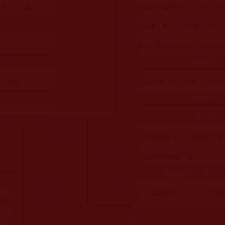
德吉教尊 (13)
46)
傳法 (3)
經典 (22)
《世法哲言》 (9)
80)
規 (6)
護生義諦 (5)
護生知見 (69)
西洋畫、超自然抽象色彩 (102)
捍衛南無第三世多杰羌佛 (272)
戒殺護生 (129)
玉板 | 磁磚
0)
其他 (5)
善寺/中華國際佛教聞修正法會/等正法寺所機構 (51)
法 (4)
大法顯聖威 (2)
4)
歌曲 (2)
)
)
(5)
護生活動 (5)
懸賞公告 (4)
護生聖境或受用 (31)
停止謗佛之規勸呼告 (13)
造景 | 建築庭園風景 | 茗茶 | 科技藝術 (4)
行持反思 (47)
受誣陷迫害與烏龍通緝令
華藏學佛苑 (32)
壇法會心得 (31)
佛經 (25)
28)
4)
反對認證祝賀信函者應讀 (39)
楹聯 | 詩詞歌賦 | 古典散文現代詩 | 音韻 (67
光明聖潔不收供養、無有貪欲的佛陀 
運頓多吉白菩提會 (15)
2)
維摩詰所說經 (14)
其他經典 (11)
利益亡者 (22)
新聞資訊 (81
佛陀具莊嚴像 (4)
羌佛覺量事蹟與規勸呼告 (27)
駁斥造假、造
薩大悲加持法會殊勝受用 (212)
修學佛教正法得解脫
噶舉瑪倉派 (9)
法本儀軌 (6)
賑災 (14)
 (14)
南無羌佛藝文相關新聞、刊物 (74)
其他頂
揭露妖人特質、心態、手法與駁斥呼告 (34)
 (48)
 (19)
佛教正心會 (42)
◆
南無第三世多杰羌佛座下大
)
《多杰羌佛第三世》寶書 (
公益關懷 (138)
16)
成就弟子們
拍賣資訊 (14
駁斥邪見與曲解經論法義空性者 (44)
系列式反駁集匯 (28)
第三世多杰羌佛文化藝術館 (42)
◆
一百七十六位南無羌佛的弟
其他 (48)
摩訶法王 (5)
簡述 (9)
認證祝賀 (37)
三世多杰羌佛的聖蹟
運頓多吉白菩提會 (32)
中華西密佛教正心會 (67)
歌曲音樂 (72
子，分別證取境行大法之聖量
旺扎上尊 (14)
法王仁波切法師有力人士們之見證 (21)
佛陀涅槃 (22)
84)
(21)
新聞資訊 (18)
其他 (3)
成果
◆
無上珍寶之福音(繁體)-第三
頂聖如來的聖量 (12)
百千萬劫難遭遇無上甚深
6)
公益知見與心得分享 (15)
南無第三世多杰羌佛親唱 (6)
佛號經咒類 (
美國國際藝術館 (6)
其他維護佛陀抗毀謗 (34)
世多杰羌佛所說法《藉心經說
生活境遇得轉機 (68)
真諦》之前言、前序
祈福迴向 (10)
楹聯 | 書法 | 金石 | 詩詞歌賦 (4)
金剛除病針 |
南無第三世多杰羌佛詩詞歌賦作品 (38)
其
弟子簡介 (93)
佛教其他單位 (8)
捍衛羌佛新聞媒體正與邪 (55)
◆
修學南無第三世多杰羌佛真
往生得加持 (18)
其他 (53)
正的如來正法，佛弟子成就、
照第三世多杰羌佛辦公
藝術參與與欣賞受用感言
玄妙彩寶雕 | 玉板 | 世法哲言 (3)
古典散文現代
本中心 (9)
 (25)
往升實例
新聞媒體資料 (31)
網路媒體大量轉載 (14)
駁斥邪見惡意媒體 (
41)
藝術賞析 (105)
禮讚評析 (25)
受用感言
造景 | 音韻 | 神秘霧氣雕 (3)
枯藤古化 | 中國畫
示之外，本站所發布的
(6)
其他資料 (3)
媒體公開道歉 (1)
得受用 (130)
行持參考之用，凡不符
佛教法會與會議 (189)
佛像設計造型 | 磁磚 | 壁掛 (3)
建築庭園風景 |
邪惡集團擾正法 (314)
護法摧邪得受用 (5)