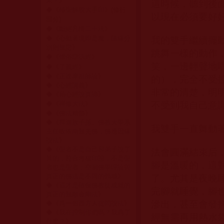
果？
》
這時候，聽到後
◆
《
極聖解脫大手印
》(修行
以現在必須要好
部分)
◆
《
斷絕凡情二十法
》
◆《
心動著境即是魔，隨緣分
我的雙手繼續擺
別則無定
》
跳舞一樣的動作
◆
《
僧俗辯語經
》
笑，一邊輕聲地
◆
《
了義經
》
◆《
正達摩祖師論
》
的），完全不受
◆《
心經講義
》
非常的清楚，明
◆《
藉心經說真諦
》
◆
《
禪修大法
》
不受到我自己意
◆《
佛法精髓
》
◆《
釋迦族子孫、佛教大學系
我雙手一直舞動
主任皈依南無羌佛，佛應因緣
說法
》
◆《
聖者不是自己和弟子說了
法會圓滿結束后
算的，符合考核印證，不是聖
腳是溫暖的，這
者也是聖者；空洞佛學理論與
真正的佛法是不同的領域
》
了。尤其是夜晚
◆《
這才是確保佛教徒成就的
完腳就睡覺，腳
真正的無敵金剛法
》
滲出，甚至會發
◆《
爲一個西方人提問說法
》
◆《
我在控制你們嗎？我爲了
經無需再用熱水
什麽？
》