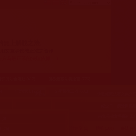
的無上解脫之法
。
用文章等佛教正法之資訊。
)
告方為最正確的法理依據！
與法會活動 (417)
佛教經藏法義論著 (776)
)
理諦護法 (726)
文學藝術工巧 (691)
3)
佛教城聖天湖 (12)
佛教經藏法著文集介紹 (
美國聖蹟寺 (34)
 (5)
簡介南無第三世多杰羌佛 (5)
南無第三世多杰羌
4)
佛教建寺 (12)
佛弟子挺身護正法 (38)
紀念日、獲獎與榮譽身
美國舊金山華藏寺 (54)
4)
南無羌佛文學藝術工巧欣
阿王諾布帕母開示 (1)
其他法著 (9)
(10)
訊 (6)
護法的意義與行動呼告 (18)
相關資訊 (6)
平台經營、指正、檢舉 (8)
(5)
覺行寺/慈善寺/中華國際佛教聞修正法會/等正法寺所機構 (63)
給人貼標籤是一種善良觀 哪吒之魔童降世有感
童子捧沙
佛知見與受用心得 (26)
南無第三世多杰羌佛說法 
護生 (301)
佛像設計造型 (2)
韻雕 (108)
書法 (47
(26)
經歷網路謠言毀謗之正見分享 (12)