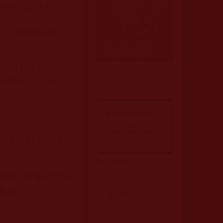
腳的力度比較
知所措，因為不
久，我的右腳又
我感覺脖子開始以
王程娥芬老居士的骨灰中，共
揀出了六十多枚五彩舍利，黃
不敢確定這到底
色白色上等舍利花。
，速度好像快了
最好的唸佛法門(侯欲善往升)
哼唱，然後就開始
展運動，但一切