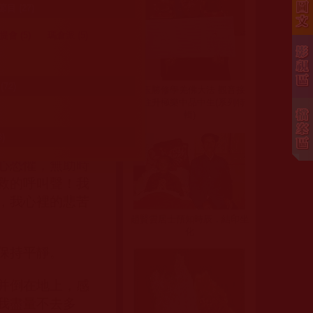
奶，還有其他的
 (27)
楚了他們每一個
會 (5)
瑪倉派 (5)
進地修學佛法，
72)
趙玉勝修學羌佛大法 觀音接
浮現眼前，每一
引往升極樂中品中生(系列特
輯)
)
語的聲音，但
心恐懼，無助時
救的呼叫聲！我
，我心裡的悲苦
趙賢雲居士預知時辰，結印坐
化
保持平靜。
并倒在地上，感
我盡量不去多