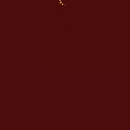
繼續念誦。此時，已經故去了的外公，外婆，爺爺和奶
佛教直播、廣播、座談節目
在我的眼前，雖然只是一剎那閃過，但是感覺我都看清
中華國際佛教聞修正法會 (1)
運頓多吉白菩提
的還沒有皈依，有的雖然已經皈依，卻還沒有很努力精
十分悲涼，所以傷心難抑，又哭了。
佛音廣播聯盟 (4)
搜吉直播 (7)
其他 (5)
修行小品散文短片 (
繼續念誦。然後，爸爸，先生和孩子們的容顏又再兩次
哭泣不止。
小短文 (68)
小短片 (4)
關於文章寫作 (3
泣，繼續念誦。此時，耳邊明明白白地聽到大眾念誦咒
覺聽到的卻是求救的吶喊聲，好像是人被困絕境時，內
我當時的感覺非常震撼，這明明就是眾生在向佛菩薩求
慈悲救渡，帶我們一起永遠脫離輪迴痛苦的深淵！這時
，於是我又再一次痛哭流涕。
法師宣佈法會開始時，我擺好了姿勢，閉上眼睛，盡量
拍打的聲音，右邊有人發出不同的聲音，前面有人哭，
了我的腳邊（不知道她是否真的躺著），碰了我幾下，