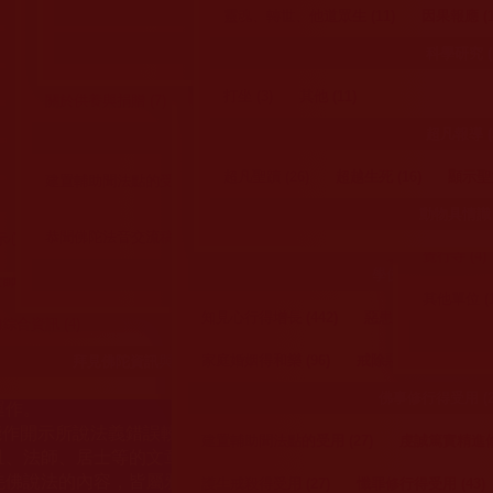
釋證達‧阿旺
南無觀世音菩薩 (2
師不如法作為相關文告 (10)
人間有溫暖 (42)
回覆 (23)
其他 (10)
聞法者須知 (80)
成就解脫往升受用 (
護生籌畫與法
靈魂、轉世、他道眾生 (11)
因果報應 (1
榮譽身分|郵票|紀念日|獲獎紀錄|感謝狀 (46)
觀世音菩薩大悲加持法會殊勝受用
覺行寺/慈
來函印證 (13)
動物間有愛 (31)
南無觀世音菩薩簡介與渡生事蹟 (8)
經典、軌
科學研究 (1
法音法帶簡介 (4)
聞法的重要 (18)
佛弟子成就境 (27)
關於聞法 (27)
佛弟子解脫往升紀實 (60
關於行持 (4
護嬰不墮胎 
得
»
觀世音菩薩大悲加持法會心得
系列相關資訊 (59)
佛教鑑師相關法著文論見地 (116)
與通知 (109)
觀音大悲加持法會心得 (183)
大悲千手觀音大
佛菩薩加持展聖蹟 (5
打坐 (3)
其他 (11)
觀音大悲加持法會心得
關於供養與捐贈 (7)
關於灌頂傳法與加持 (22)
素食專欄 (2
義雲高大師相關資訊 (111)
騙子邪師公案 (31)
超凡報導 (5
 (27)
來稿照轉 (8)
學佛知見與受用心得 (18)
聖境展顯 (46)
佛教修行分享 (691)
法會殊勝境 (32)
其他 (31)
觀世音菩
得獎、紀念日、榮譽身分資訊 (20)
邪師與佛教機構開除人員 (6)
其他諸佛 (6)
超凡聖蹟 (26)
超越生死 (16)
顯示聖力
建置輔助聞法點的受用 (25)
學佛聞法受用心得 (669)
通知 (35)
佛教聖物聖丸法水之加持 (51)
避災免禍得安泰
七法聞法受用
作品拍賣資訊 (7)
義雲高大師的藝術新聞資訊 (43)
騙子邪師事件啟示心得 (55)
其他菩薩們 (36
動物具情識 (
恭聞佛陀法音交流稿 (6)
惡疾傷病得康復 (116)
生活工作得轉機 (16)
法新聞資訊 (22)
義雲高大師聖潔的道德 (7)
心得 (46)
佛母玉花壽之王教授 (4)
金巴法王 (10)
覺行寺 (4)
佛教聯絡資訊 (2)
學佛聞法受用心得 (6
通告與通知 
的清白 (13)
對義雲高大師藝術的禮讚 (4)
其他單位 (1
其他菩薩們 (6)
知見心行得增長 (442)
惡患病疾得康泰 (89)
合資訊 (4)
大量佛弟子恭聞羌佛法音，修學如來正法，而獲諸受用。
佛教高僧大德與第三世多杰羌佛部分
家庭婚姻得和樂 (96)
戒除惡習 (9)
臨終
拜見佛陀資訊與注意事項 (5)
第三世多杰羌佛與釋迦牟尼佛所說的教法為無上根本指南，並遵
佛教高僧大德簡介 (48)
佛教高僧大德奇聞軼事
佛事修行得受用 (2
運作。
能作開示所說法義錯誤較少，四段金釦以上的巨聖德能作正確開
續編類資料 
第三世多杰羌佛部分弟子簡介 (40)
建置輔助聞法點的受用 (27)
虔誠篤實精進修行
且、法師、居士等的文章均不作為法義依據，最多只能作為知見
羌佛說法的內容，皆屬邪說邊見錯誤之理，一概不可依從學習。
護生戒殺得受用 (27)
懺罪修行得受用 (43)