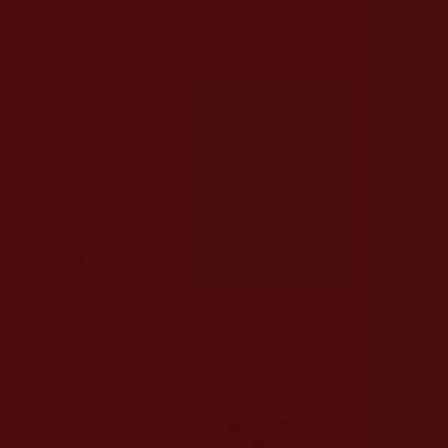
許多的罪孽，所
最好的唸佛法門(林劉惠秀往
升)
改變了，變成像
喜充滿，面帶微
作是非常美妙
著眼睛，但心裡
過雙手的舞動并
胸前的位置。
外感覺到我的雙
經持續好些年
四川唐氏又獲大解脫舍利二百
剛剛洗完澡或泡
多顆
，寒氣從骨子里
腳溫暖，晚上已
的。