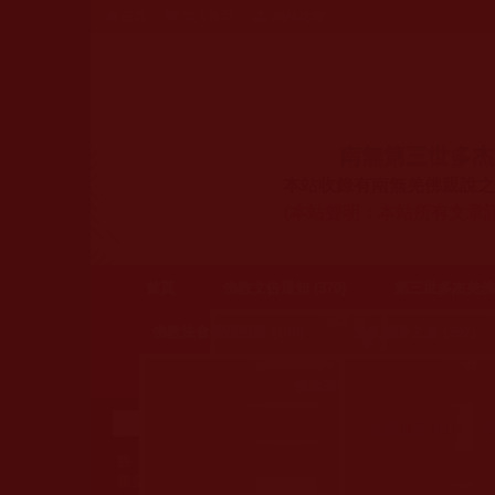
首頁
加入最愛
網站地圖
南無第三世多杰
本站收錄有南無羌佛親說之
(
本站聲明：本站所有文章
首頁
佛教文告通知 (370)
第三世多杰羌佛簡
佛教法會聖蹟證量 (149)
佛教鑑師之道 (292)
第三世多杰羌佛辦公室公
南無羌佛說法 (5)
公告 (62)
說明 (
佛教聖密法會、擇決、灌頂、聖考 
佛教法會、聖蹟 (109)
來函印證 (15)
其他 (2)
法義規章 (11)
聖
佛弟子證量顯 (42)
癌
藉
拉珍
藉心經說真諦
東山
婉婷
放生
火星
世界佛教總部公告與
黎多吉
五明
葵心
佛降甘露
在路上
判決書
身在