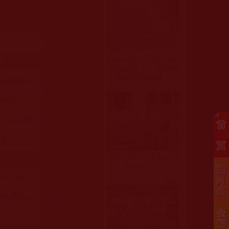
美妙，感覺和往
48)
噶舉學巴派法王 大西拉仁波
441)
且圓寂後身放虹光，18小時後
身體仍熱氣騰騰
加持法會心得 (216)
 (10)
聞法活動心得 (71)
放生活動心得 (12)
3)
釋了慧法師坐化圓寂彌陀接引
87)
羌佛留下她
 (24)
了，爸爸的容貌
至今還沒有皈依
視啟示 (19)
其他 (8)