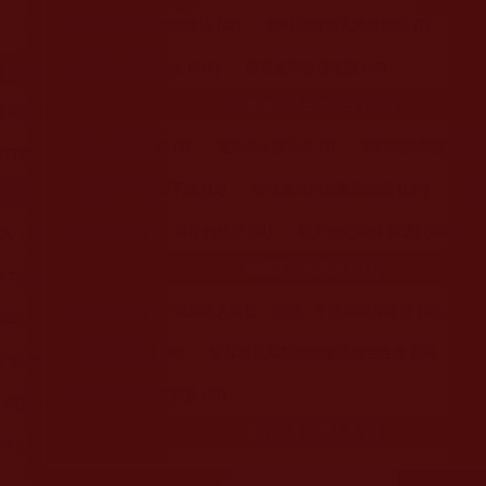
人員自我的意思，非南
書、重要法訊大會 (6)
佛誕法會與慶典 (48)
浴佛法會 (12)
渡生成就 (7)
佛教的神通 | 修行法 | 了義經 (3
第14世達賴集團壞佛法 (42)
第41任薩迦天津說假話 (7)
作為參考交流、薰陶鼓
佛教理諦論著文集 (50
 (23)
成就聖德告別法會 (1)
開光法會 (10)
陳恆寶生殘害眾生 (216)
偽華嚴宗謗佛集團 (49)
564)
因海老和尚圓寂後創下佛史新
法著 (10)
《揭開真相》 (31)
《古佛降世的
13)
超薦法會 (5)
懺罪法會 (7)
抗擊陳恆寶生救眾生 (241)
境觀助行持 (99)
聖蹟(系列特輯)
旺扎上尊開示 (5)
翟芒教尊談話 (8)
拉珍聖
、供燈法會 (59)
聞法上師研討、授稱大會 (7)
事件文章總目錄 (2)
挺身而出護正法 (7)
惡行揭弊與謊言揭穿 (
增上 (323)
其他 (39)
理諦義論 (68)
理諦之辯 (18)
眾生提問與佛
(10)
法律程序與惡報下場 (12)
對執迷者的回覆與喚醒 (127)
前車之
088)
佛教法會或活動資訊通知 (52)
佛教故事 (214)
支援資訊 (2)
事件的啟示 (41)
駁文全紀錄(未篩選) (208)
，應修學 (68)
至高佛法再次震撼世界
佛教正法廣播節目 (3
維護正法抗毀謗 (111)
精進篤行 (112)
《古佛真身降世 如來正法耀娑婆》廣播節目 (12
捍衛佛母 (2)
揭露妖人面目、心態、手法與駁斥呼告 (26)
2)
恭聞佛陀法音交流稿 (6)
《正聲廣播電台》廣播節目 (1)
AM1300中文
關於拿杵上座 (24)
駁斥邪見與亂解經論法義空性者 (36)
象迷信 (205)
Go with 潮生活 (1)
KCNS華語電視台 (3)
其他維護正法駁邪見 (23)
如實履行非空話 (15)
侯欲善參觀極樂世界
修行退道邪惡人員 (8)
行、持好戒 (148)
彌陀說法交代世人解脫本
源羌佛處