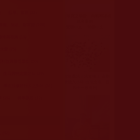
籃秀櫻居士往升淨土
)
忍辱、寬容 (33)
得百棵堅固子與鋼骨
無上珍寶之福音，內載有諸成
就者事例
、知足、財富觀 (109)
繁體中文
簡體中文
持與布施 (13)
愛 (75)
 現場感應追記
利益與接引眾生 (50)
生日與特定節忌日 (39)
多杰洛桑法王法駕佛土 金剛
瀏覽次數：82
體燃燒六小時 出現出現一百
學正法修好行反之對比 (31)
四十一枚舍利
(26)
科學議題 (12)
（六）
非常殊勝的受
(42)