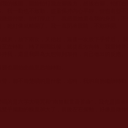
到我的後面，開始拍打我左腳後方，然後右腳，拍打右
多。我一動也不敢動，盡量保持內心平靜，但也有些不
我做些什麼。拍打停止了，我感覺她還在我的身后，不
後，她好像就離開了。我一直閉著眼睛，不敢睜開。
來越累，放下兩次，又抬起，最後一次放下手臂后， 
右至左轉動，轉了兩圈以後，就從反方向轉。我當時并
加持我，還是我因為太想得到加持，自己做出的反應。
肩膀也開始由前至后地轉動。
歌聲，聽不清楚唱的是什麼，這時，我的肩膀繼續轉動
聲唱的是六字大明咒和“南無觀世音菩薩”，我先是跟著
我雙手擺動的幅度加大了，前後左右擺動，好像是做伸
。