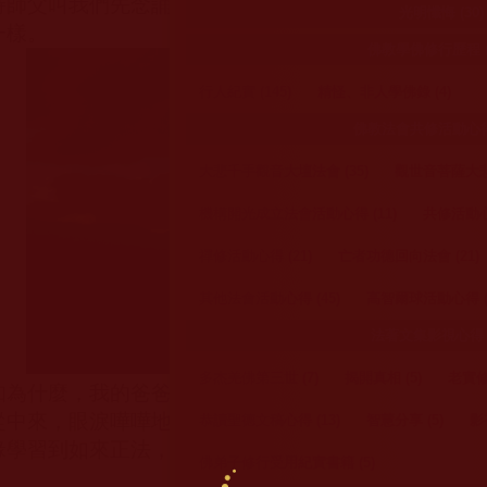
持師父叫我們先念誦咒語。念誦的節奏較慢，聲音非常
光明懺悔 (30)
一樣。
佛教學佛修行歷程 (1
行人紀實 (145)
精怪、非人學佛錄 (4)
佛教法會共修活動心得 (
大悲千手觀音大壇法會 (35)
觀世音菩薩大悲
機構開光成立法會活動心得 (11)
共修活動心得
禪修活動心得 (21)
亡者功德回向法會 (21)
其他法會活動心得 (45)
高智爾球活動心得 (
法著文集影視心得 (
多杰羌佛第三世 (7)
揭開真相 (5)
老實修行
知為什麼，我的爸爸、先生和倆個孩子突然出現在腦海
從中來，眼淚嘩嘩地就流下來了，傷心無比，想到他們
恭讀聖德文稿心得 (13)
智慧分享 (5)
影
緣學習到如來正法，所以悲傷難耐。
佛弟子修行受用紀實書籍 (5)