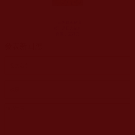
《南無佛說秘瘟
經》是怪力亂神
偽經，面對疫
情，佛教徒要正
發表新回應
信正行(佛前燈)