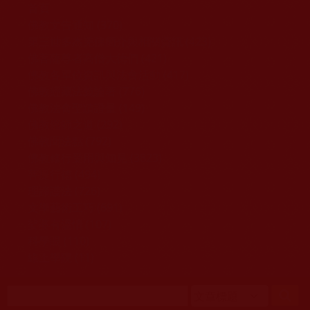
移至主內容
首頁
佛教文告通知 (370)
第三世多杰羌佛簡介與相關資訊 (423)
佛菩薩尊者高僧大德們 (421)
佛教各單位資訊與法會活動 (417)
佛教經藏法義論著 (776)
佛教法會聖蹟證量 (149)
佛教鑑師之道 (292)
佛教聞法點 (792)
佛教修行受用與知見 (3823)
菩提行德 (494)
理諦護法 (726)
文學藝術工巧 (691)
娑婆有溫情 (107)
科學眼 (110)
線上學院 (11)