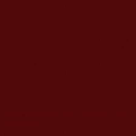
真實存在的釋迦牟尼佛出現在密續中的一種化身形
式
”
，剛講了幾句後，又說：
“
金剛持佛一直都被解
釋為是釋迦牟尼佛的上師
”
。前面定論是釋迦佛的化
身，後面定論是釋迦佛的上師，既然是自己的化
身，又怎麼成了自己的上師呢？更嚴重的是，根據
《大圓滿廣大心要傳承次第》，多杰羌佛是阿彌陀
佛的上師。而釋迦牟尼佛成佛的時候，祂在阿彌陀
經中說：阿彌陀佛是在無量劫過去所成的佛。請大
家注意，阿彌陀佛成佛的那個時候，釋迦牟尼佛還
沒有成佛，釋迦牟尼佛連佛都還沒有成，又怎麼能
化身多杰羌佛而且去教阿彌陀佛呢？此文件一派胡
說，自相矛盾。
達賴喇嘛西藏宗教基金會說：“藏傳佛教中沒有多杰
羌佛這個傳承”？！
稍微有一點佛教知識的人都知道，所有
佛教
教法都