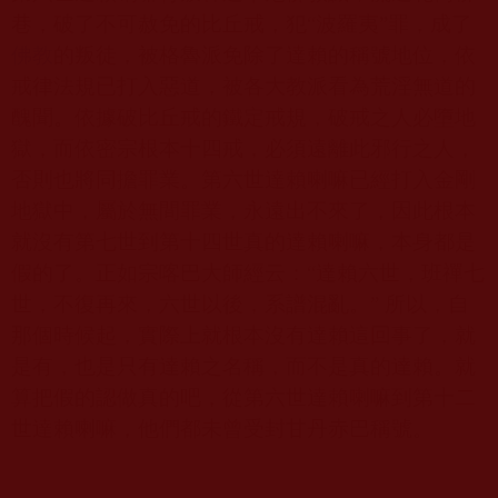
巷，破了不可赦免的比丘戒，犯
“
波羅夷
”
罪，成了
佛教
的叛徒，被格魯派免除了達賴的稱號地位，依
戒律法規已打入惡道，被各大教派看為荒淫無道的
醜聞。依據破比丘戒的鐵定戒規，破戒之人必墮地
獄，而依密宗根本十四戒，必須遠離此邪行之人，
否則也將同擔罪業。第六世達賴喇嘛已經打入金剛
地獄中，屬於無間罪業，永遠出不來了，因此根本
就沒有第七世到第十四世真的達賴喇嘛，本身都是
假的了。正如宗喀巴大師經云：
“
達賴六世，班禪七
世，不復再來，六世以後，系譜混亂。
”
所以，自
那個時候起，實際上就根本沒有達賴這回事了，就
是有，也是只有達賴之名稱，而不是真的達賴。就
算把假的認做真的吧，從第六世達賴喇嘛到第十二
世達賴喇嘛，他們都未曾受封甘丹赤巴稱號。