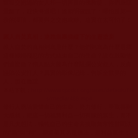
猩猩交抱過的女人和一切善良的佛教徒，你們應該
覺醒了，趕快悔過吧！達賴明確說了：哪怕是第一
步的灌頂，都要與之交抱成辦。這實在太可怕了！
藏人自焚真相：達賴集團操縱下的生靈塗炭
藏人自焚的真相到底是什麼？他們到底為什麼選擇
這種極端殘忍的方式結束自己的生命？誰在鼓勵他
們這麼做？僧人點火後為什麼阻攔公安救人，反而
誣陷公安打人？真實的影像記錄，告訴全世界的
人，誰在撒謊
…
本站下載：
http://www.tpcdct.org/sites/default/file
s/media/488.mp4
修行人應該愛惜自己的生命，努力修行，爭取得到
大成就，把這一切福慧利益一切有緣的眾生，而不
是凡夫想法，犧牲自己的生命去換取無常性世間法
的
”
義
”
與
”
利
”
，卻還美其名是佛法，是利益眾生！