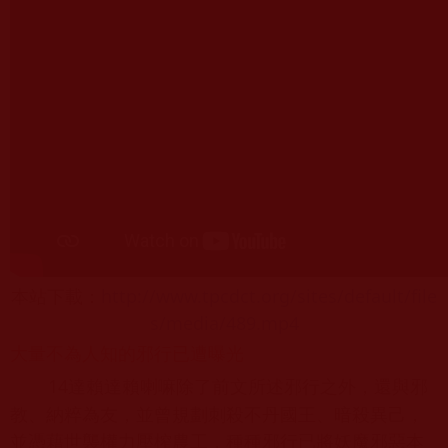
本站下載：
http://www.tpcdct.org/sites/default/file
s/media/489.mp4
大量不為人知的邪行已遭曝光
14達賴達賴喇嘛除了前文所述邪行之外，還與邪
教、納粹為友，並曾規劃刺殺不丹國王、暗殺異己，
並憑藉世襲權力壓榨農工，種種邪行已將妖魔邪惡本