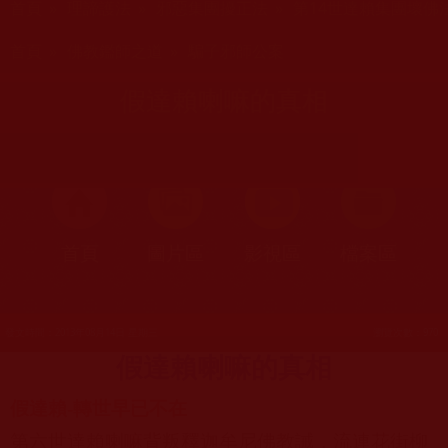
首頁
»
理諦護法
»
邪惡集團擾正法
»
第14世達賴集團壞佛
您在這裡
首頁
»
佛教鑑師之道
»
騙子邪師公案
假達賴喇嘛的真相
首頁
圖片區
影視區
檔案區
發文時間：2013年08月14日 星期三
瀏覽次數：970
假達賴喇嘛的真相
假達賴-轉世早已不在
第六世達賴喇嘛背叛釋迦牟尼佛教誡，流連花街柳