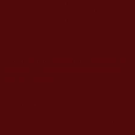
佛陀告訴我們：「光有自殺的念頭就是闡堤罪
了」，何況實際行動去自焚。宣揚這種觀點與篤行
這種觀點的人都是未來直驅地獄的愚癡可憐人。
真正的佛菩薩寧願自己吃虧，也不會唆使眾生弟子
們失去生命，或坐視不管這些人的自焚，來維護祂
自己世間法上的尊嚴。
CCTV
【新聞
1+1
】達賴的真面目：他跟美國中情局
曾經長期合作，
中情局給西藏抵抗運動提供資金、
武器，並且培訓他們
在
2012
年
6
月
7
這天晚上德國公立電視一台的一
個叫做《全景》的節目中，主持人說了這麼一段開
場白，我來引述一下，
"
無論他走到哪里，都被成千
上萬的人群包圍，他就像個流行
巨星一樣被頂禮膜
拜，他是和平和非暴力運動的代表，因此他也是獲
得了諾貝爾和平獎。這樣的一種形象沒有人會置