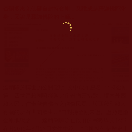
否認多杰羌佛確自封持金剛，又說成是釋迦佛陀化
身，又說是釋迦佛陀的上師
...
達賴關於轉世的公開聲明
文中啟頭屬名
：“持金剛
第十四世達賴喇嘛釋迦比丘丹增嘉措致：境內外西
藏人民，信奉藏傳佛教之僧俗民眾，與西藏和藏人
有關的所有世間眾生
…
”自封持金剛未證言證乃是墮
金剛地獄之罪，達賴喇嘛流亡政府的宗教與文化部
在其
2012
年
3
月
27
日
文件中說：
“
金剛持佛是歷史上