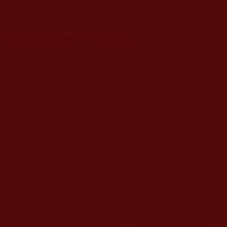
法王了，而是西藏流亡政府的政治領袖。
藏傳佛教是達賴
14
世所領袖管轄？
藏傳佛教各派，如寧瑪派、噶舉派、薩迦派、格魯
派
..
等派別，教義教法不盡相同，並各自供奉各自的
教派祖師，格魯更有前藏、後藏、蒙古青海
..
等別。
第十四世達賴在
1959
年春剛剛考上格西幾天，還沒
有通過選舉為甘丹赤巴（未登上格魯派領袖的王
座），就離開西藏本土了，暫住在租借的印度的土
地上，成立了個別少數西藏人的流亡政府，因此，
自那個時候起，他就已經離開前藏，不再是前藏的
法王了，而是西藏流亡政府的政治領袖，這時達賴
喇嘛既代表不了前藏，更代表不了整個格魯派，因
為格魯派領袖還有班禪和章嘉，佔去了三分之二，
達賴喇嘛管不了後藏，也管不了蒙古格魯的教法，
夏日倉和阿嘉在青海也分化了一少部分格魯的權