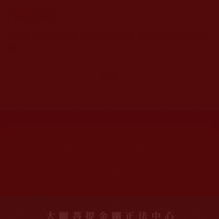
CAPTCHA
該問題用於測試您是否是正常使用者，並防止垃圾郵件自動
提交。
網站文章總數：
7195
網站圖片總數：
17881
網站影視總數：
1657
網站檔案總數：
1118
今日瀏覽人次：
1228
總瀏覽人次：
3096026
今日瀏覽文章數：
971
總瀏覽文章數：
2356827
今日瀏覽影視數：
48
總瀏覽影視數：
91029