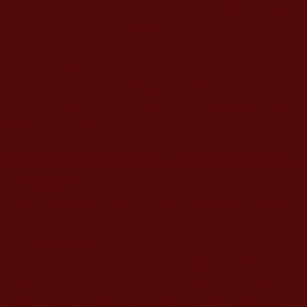
的，不是轉世繼承的，就類似於今天世界上的總統
選舉一樣，宗喀巴大師是格魯派第一任的甘丹赤
巴，第二任甘丹赤巴是賈曹傑‧達瑪仁欽，第三任甘
丹赤巴是克珠傑，第四任甘丹赤巴是拔梭‧曲結堅
贊，第一世的達賴喇嘛是他們的下屬，跟隨他們左
右。但在後幾世的達賴喇嘛，竟然編纂出由達賴喇
嘛指認甘丹赤巴的笑話。
達賴喇嘛西藏宗教基金會說：因西藏傳統為‘政教合
一’之國家？！
最早實行政教合一統治西藏的是薩迦政權，在忽必
烈的支持下，西元
1264
年，八思巴身為元朝國師而
兼任總制院院事，負責處理西藏地區的軍政事務，
從此開啟了政教合一的時代，這個時候，連宗喀巴
大師都尚未降世，根本就沒有達賴這個人的概念。
爾後，帕竹噶舉首領絳曲堅贊於
1358
年廢除最後一