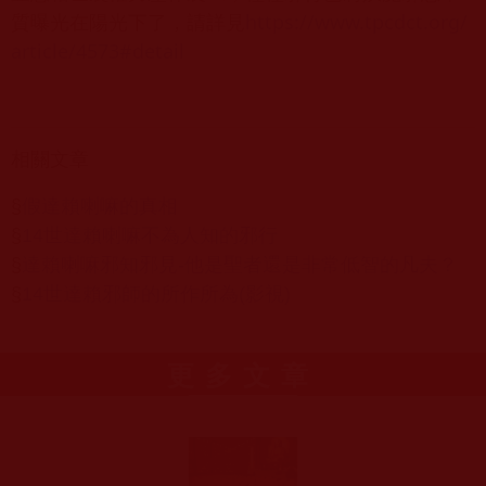
質曝光在陽光下了，請詳見
https://www.tpcdct.org/
article/4573#detail
相關文章
§
假達賴喇嘛的真相
§
14世達賴喇嘛不為人知的邪行
§
達賴喇嘛邪知邪見-他是聖者還是非常低智的凡夫？
§
14世達賴邪師的所作所為(影視)
更多文章