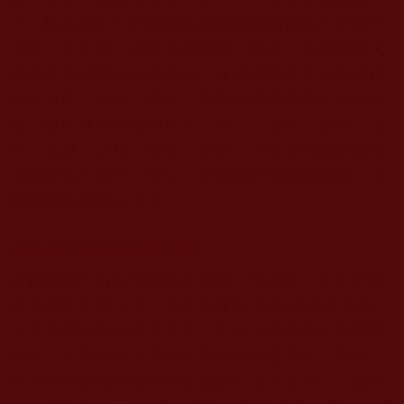
力。格魯派永久的總領袖是格魯派的創始人宗喀巴
大師，不是第十四世達賴喇嘛。而且，連宗喀巴大
師都不是藏傳
佛教
總領袖！達賴喇嘛就更沒有資格
擔任寧瑪、薩迦、噶舉、覺囊等藏傳佛教派別的領
袖，位於世界各地的禪宗、淨土、雲門、曹洞、溈
仰、唯識、法相、華嚴、律宗、小乘等佛教派別與
達賴更毫不相干，所以，整個世界佛教的領袖，達
賴喇嘛連邊都沾不上。
假達賴的認證與證量問題
達賴喇嘛只有五世熱振活佛的一份認證，而五世熱
振活佛也是個凡夫，他是被達扎
·
阿旺松繞毒死的，
凡夫怎麼認得出真聖者呢？更何況達賴早已在無間
地獄，怎麼會有真達賴作為認證的靈童呢？因此，
第十四世達賴喇嘛丹增嘉措絕不是真達賴。《因明