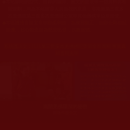
本站網站的型式、目錄的編排、圖文的呈現等一切資料與相
◆
關規劃，均為本站建置人員自我的意思，非南無第三世多
杰羌佛或第三世多杰羌佛辦公室等其他機構單位所指使。
◆
本區護法言論文章非顯柔和語，為摧邪顯正，故顯金剛相以
除魔，起心動念皆為慈悲出發，以救迷情。
系統護法文：
H.H.第三世多杰羌佛佛陀覺量全面展顯 事實真
相普照光明
揭開羌佛隱深的秘密
關珠作證全文
您在這裡