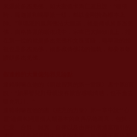
來源於多杰羌佛，如大聖德卡魯仁波且說：“皈依
時，薩迦派和噶舉派一樣，都以金剛持為根本上
師。”寧瑪派的最高佛法大圓滿，就是傳承於多杰羌
佛，而格魯派的皈依境中，宗喀巴大師頭頂上，排
在第一位的就是多杰羌佛和文殊菩薩，噶舉派的始
祖也是多杰羌佛，很多藏傳佛法的儀軌，都要恭敬
讚頌多杰羌佛。
假達賴的大量偏知邪見論點
達賴喇嘛在他的《開啟智慧的第一堂課》書中第
8
頁
說：“如果嬰兒對母親沒有親密感或情感，也不會去
吸允乳汁。
”
達賴喇嘛在他的書《慈悲的力量》第一章中說“‘心
靈’這個名詞是指人類基本的良善品德而言，包括：
仁愛、合群、誠實、自律以及由善行所適當指引的
才是，這些都是與生俱來的本質，並非後天所培養