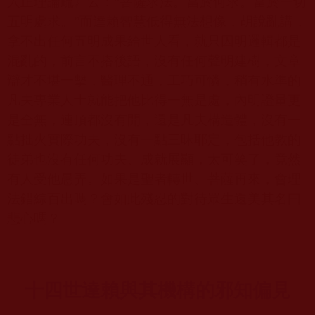
入正理論疏》云：
“
菩薩求法。當於何求。當於一切
五明處求。
”
而達賴智慧低得無法想像，胡說亂講，
拿不出任何五明成果給世人看，就只因明邏輯都是
混亂的，前言不搭後語，沒有任何聲明建樹，文章
辯才不堪一擊，醫理不通，工巧可憐，稍有水準的
凡夫專業人士就能把他比得一無是處，內明證量更
是全無，連頂都沒有開，還是凡夫構造體，沒有一
點拙火實際功夫，沒有一點三昧耶定，包括他教的
徒弟也沒有任何功夫、成就展顯，太可笑了，竟然
有人受他愚弄。如果是聖者轉世、菩薩再來，會理
法錯綜百出嗎？會如此殘忍的對待眾生還美其名曰
悲心嗎？
十四世達賴與其機構的邪知偏見