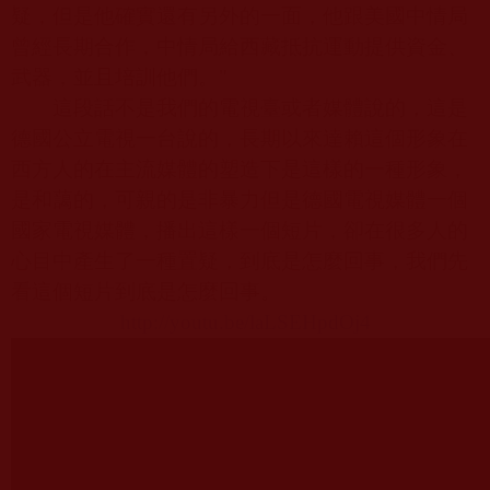
疑，但是他確實還有另外的一面，他跟美國中情局
曾經長期合作，
中情局給西藏抵抗運動提供資金、
武器，並且培訓他們。
"
這段話不是我們的電視臺或者媒體說的，這是
德國公立電視一台說的，長期以來達賴這個形象在
西方人的在主流媒體的塑造下是這樣的一種形象，
是和藹的，可親的是非暴力但是德國
電視媒體一個
國家電視媒體，播出這樣一個短片，卻在很多人的
心目中產生了一種置疑，到底是怎麼回事，我們先
看這個短片到底是怎麼回事。
http://youtu.be/laLSEHpdOj4