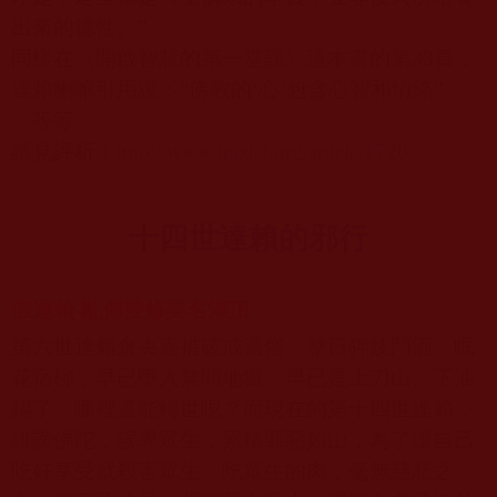
出來的德性。”
同樣在《開啟智慧的第一堂課》這本書的第
33
頁，
達賴喇嘛引用說：
“
佛教的
‘
心
’
包含心智和情緒
”
。
…
等等
請見評析：
http://www.tpcdct.org/article/1720
十四世達賴的邪行
假達賴-亂傳雙修美名灌頂
第六世達賴倉央嘉措破戒還俗、整日狎妓鬥酒、眠
花宿柳，早已墮入無間地獄，早已是上刀山、下油
鍋了，哪裡還能轉世呢？而現在的第十四世達賴，
誹謗佛陀，誤導眾生，累積罪惡如山，為了讓自己
吃好享受就殺害眾生、吃眾生的肉，毫無慈悲之