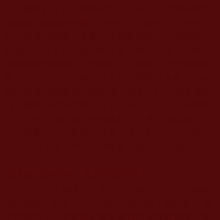
任薩迦本欽，被元順帝封為大司徒，由此開始帕竹
噶舉統治西藏的時期。大約在十七世紀四十年代，
第五世達賴喇嘛引來蒙古軍隊和格魯派的軍隊聯合
作戰，槍殺了許多無辜的生命，血流成河，消滅了
信仰噶舉派的藏巴汗的軍隊，從而建立甘丹頗章政
權，從此才開始由格魯派主管西藏軍政事務，話雖
如此但是藏傳各派仍獨立佛法傳承。近年的區域爭
端不斷掀起腥風血雨１９５９年至今，手中持槍時
間早大於三藏經典，仇恨殺戮、不丹王室糾葛、至
今自焚事件，怎是佛門行舉，修行為忍辱第一道，
違反五戒十善，早已非佛教徒，批佛衣外道而已。
假達賴-達賴喇嘛一直是政教領袖？
自甘丹頗章政權建立以後，直到第十四世達賴喇嘛
逃出西藏，在這三百年的時間裡，除了第五世、
第
七世和第十三世達賴喇嘛掌握過西藏政教實權、擔