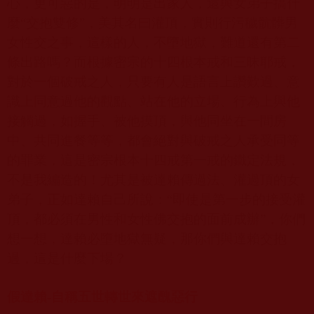
心，更可惡的是，明明是出家人，還與女弟子搞什
麼“交抱雙修”，美其名曰灌頂，實則行污穢骯髒男
女性交之事，這樣的人，不墮地獄，難道還有第二
條出路嗎？而根據密宗的十四根本戒和三昧耶戒，
對於一個破戒之人，只要有人是語言上讚歎過、意
識上同意過他的觀點、站在他的立場、行為上與他
接觸過，如握手、被他摸頂，與他同坐在一間房
中、共同進餐等等，都會絕對與破戒之人承受同等
的罪業，這是密宗根本十四戒第一戒的鐵定法規，
不是我編造的！尤其是被達賴傳過法、灌過頂的女
弟子，正如達賴自己所說：“即使是第一步的接受灌
頂，都必須在男性和女性佛交抱的面前成辦”，你們
想一想，達賴必墮地獄無疑，那你們與達賴交抱
過，這是什麼下場？
假達賴-自稱五世轉世來遮醜惡行