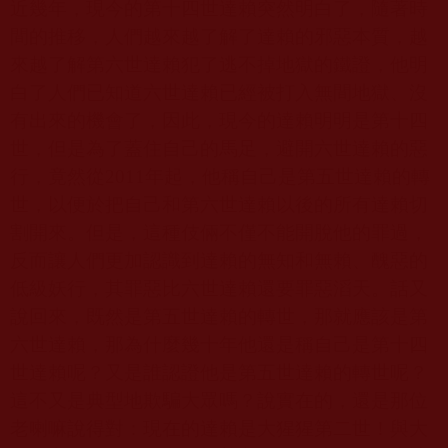
近幾年，現今的第十四世達賴突然明白了，隨著時
間的推移，人們越來越了解了達賴的邪惡本質，越
來越了解第六世達賴犯了逃不掉地獄的鐵證，他明
白了人們已知道六世達賴已經被打入無間地獄、沒
有出來的機會了，因此，現今的達賴明明是第十四
世，但是為了蓋住自己的馬足，避開六世達賴的惡
行，竟然從
2011
年起，他稱自己是第五世達賴的轉
世，以便於把自己和第六世達賴以後的所有達賴切
割開來。但是，這種伎倆不僅不能開脫他的罪過，
反而讓人們更加認識到達賴的無知和無賴、醜惡的
低級妖行，其罪惡比六世達賴還要罪惡滔天。話又
說回來，既然是第五世達賴的轉世，那就應該是第
六世達賴，那為什麼幾十年他還是稱自己是第十四
世達賴呢？又是誰認證他是第五世達賴的轉世呢？
這不又是典型地欺騙大眾嗎？說實在的，還是那位
老喇嘛說得對：現在的達賴是大猩猩第二世！與大