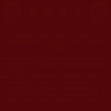
末法時期，邪妖橫行，蠱惑人心，亂我正法。
本站宣揚捍衛如來正法，摧邪顯正，施益眾生，起正知見，
不為魔惑。
◆
本站遵奉依行南無第三世多杰羌佛與釋迦牟尼佛所說的教法
為無上根本指南，並遵照第三世多杰羌佛辦公室的文告努
力實行運作。
◆
除三段金釦大聖德能作開示所說法義錯誤較少，四段金釦以
上的巨聖德能作正確開示之外，本站所發布的法王、尊
者、仁波且、法師、居士等的文章均不作為法義依據，最
多只能作為知見行持參考之用，凡不符合南無第三世多杰
羌佛說法的內容，皆屬邪說邊見錯誤之理，一概不可依從
學習。