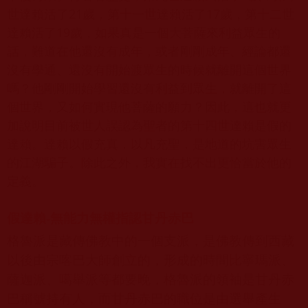
世達賴活了21歲，第十一世達賴活了17歲，第十二世
達賴活了19歲，如果真是一個大菩薩來利益眾生的
話，難道在他還沒有成年，或者剛剛成年、經論都還
沒有學通、還沒有開始渡眾生的時候就離開這個世界
嗎？他剛剛開始學習還沒有利益到眾生，就離開了這
個世界，又如何實現他菩薩的願力？因此，這也就更
加說明目前被世人誤認為聖者的第十四世達賴是假的
達賴。達賴以假充真，以凡充聖，是地道的坑害眾生
的江湖騙子。除此之外，我實在找不出更恰當於他的
定義。
假達賴-無能力無權指認甘丹赤巴
格魯派是藏傳佛教中的一個支派，是佛教傳到西藏
以後由宗喀巴大師創立的，形成的時間比寧瑪派、
薩迦派、噶舉派等都要晚，格魯派的領袖是甘丹赤
巴稱號持有人，而甘丹赤巴的職位是由選舉產生