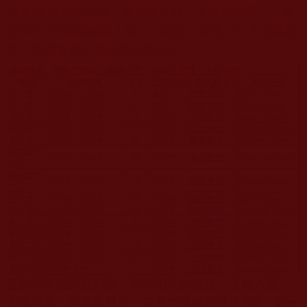
假達賴-從表中得知，有幾世十幾二十幾歲就死了，甚
至第九世9歲就離開人間了，試想，若是一位大菩薩再
來，怎麼連眾生還沒度到就夭折了？！
正如前面已經提到的，宗喀巴大師經說：達賴六世，
不復再來。再看看歷史，第九世達賴只活了9歲，第十