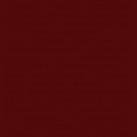
任過西藏政教合一的領袖以外，其餘歷世達賴喇嘛
在位時，他們只有佛教裡的職務，也就是只是擔任
格魯派在前藏的法王，而西藏的政治實權掌握在蒙
古汗王、噶倫或四大林的攝政活佛手中。
現今之第十四世達賴喇嘛，於
1940
年坐床時，西藏
政權掌握在第五世熱振活佛手中，後來由達扎‧阿旺
松繞等人攝政。
1950
年
10
月，達賴喇嘛開始親政，
學習處理政教事務，但主要時間仍是用於學習，準
備考格西，因為只有考上格西後，才有可能被選為
甘丹赤巴（格魯派領袖）。達賴喇嘛在
1956
年至
19
59
年間，還短暫的被中共任命為西藏自治區籌備委
員會主任，在
1959
年春剛剛考上格西幾天，還沒有
通過選舉為甘丹赤巴（未登上格魯派領袖的王
座），就離開西藏本土了，暫住在租借的印度的土
地上，成立了個別少數西藏人的流亡政府，因此，
自那個時候起，他就已經離開前藏，不再是前藏的