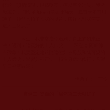
輕鬆，頭腦清醒，眼睛明亮，痛感完全消失。我激
動萬分， 師父的加持力竟如此強大，真實太不可思
議了！師父又拍了拍我的後背，慈祥地對我笑笑，
這才去休息了。
今生，我非常慶倖遇到了真正的如來正
法！遇到了這麼好的上人師父
-——
釋證達
.
阿旺德
吉孺尊！我要堅定地跟隨這位如慈母般和藹可親的
上人師父，學習如來正法，精進勇猛地修行，希望
早日福慧圓滿！
佛弟子：王艾玲
實例二
燙傷的手居然第二天就好了