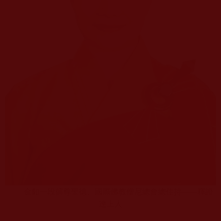
金釦一段孺尊聖德、國際佛教僧尼總會總住持——釋證
達上人