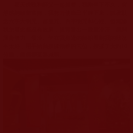
那天傍晚和師父一起就餐，我剛坐下不久，突
然感到頭非常痛，我努力使自己平靜下來，試著默
念六字大明咒、超度咒、百字明咒和心經。但無論
我怎麼念都沒有效果，後背冒出一股股冷汗，感到
渾身無力、發冷。坐在我身邊的師姐看到我的狀況
不太好，用手給我按揉頸椎的穴位，按揉了大約
10
分鐘，痛感卻毫無減弱。