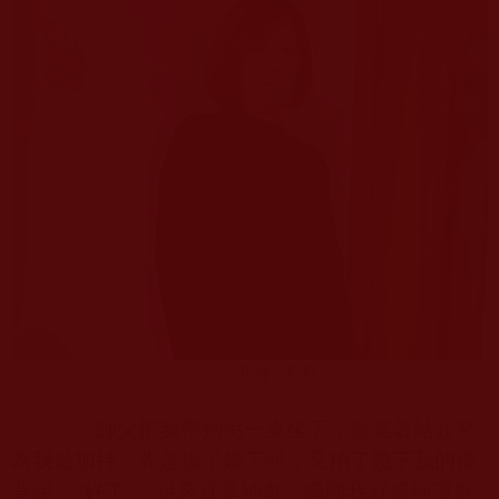
王艾玲
近照
師父把我帶到另一桌坐下，微笑著站起來
為我做加持，先是摸了幾下頭，又拍了幾下我的後
背說：“好了。”說來真是神奇，瞬間我就感到渾身