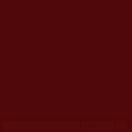
移至主內容
首頁
佛教文告通知 (370)
第三世多杰羌佛簡介與相關資訊 (423)
佛菩薩尊者高僧大德們 (421)
佛教各單位資訊與法會活動 (417)
佛教經藏法義論著 (776)
佛教法會聖蹟證量 (149)
佛教鑑師之道 (292)
佛教聞法點 (792)
佛教修行受用與知見 (3823)
菩提行德 (494)
理諦護法 (726)
文學藝術工巧 (691)
娑婆有溫情 (107)
科學眼 (110)
線上學院 (11)