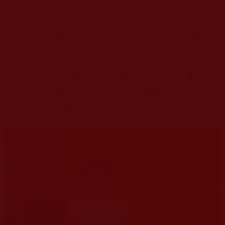
通過學習，我知道了因果不昧，知道了自己所
遭受的一切都是業障所致。我之所以今天病魔纏
身，遭受如此大的痛苦折磨，一定是我往昔當中傷
害過無數眾生造成的，這就是因果報應啊。同時，
我對照法音，一條一條地檢查自己的言行。慚愧
啊，我以前都幹了些什麼？自從身體不好以來，整
天哭淚悲悲，抱怨老天不公，對家人的態度也不好
了，真是愚癡啊！