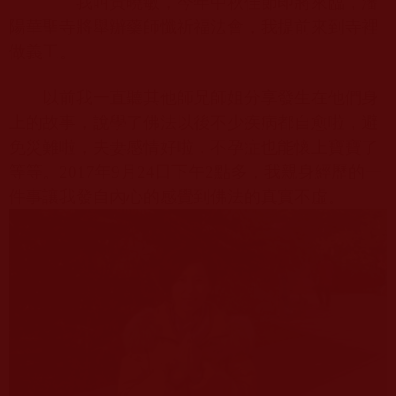
我叫黃曉敏，今年中秋佳節即將來臨，瀋
陽華聖寺將舉辦藥師懺祈福法會，我提前來到寺裡
做義工。
以前我一直聽其他師兄師姐分享發生在他們身
上的故事，說學了佛法以後不少疾病都自愈啦，避
免災難啦，夫妻感情好啦，不孕症也能懷上寶寶了
等等。
2017
年
9
月
24
日下午
2
點多，我親身經歷的一
件事讓我發自內心的感覺到佛法的真實不虛。