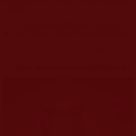
讓我感受到佛法的不可思議！ 南無頂聖如來真的是
大醫王啊！
願有緣的眾生得聞羌佛的法音，好好聞
聽，千萬不要錯過，那真是百千萬劫難遭遇的啊！
佛弟子：王秀華
實例六
醫生束手無策的病居然輕輕鬆松痊癒了