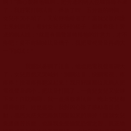
啊！”撕心裂肺地喊叫，把旁邊的病人也喊得睡不著
了，我趕緊打開法音，播放了四、五分鐘的時間，
女兒不哭不鬧了，又安靜地睡著了！當我父親和護
士來到病房，看到女兒安靜的樣子，都很奇怪！旁
邊的病人說：“就是有個聲音轉移她的注意力，才不
疼吧！要不你關掉法音機子，我把電視聲音再調大
一下試試！”
我嘗試著關了法音，他也把電視聲音調大
了，女兒忽然又哭喊到：別關法音，快關電視，疼
疼疼！接著疼得翻滾起來！我只好讓那位元病人把
電視聲音調小，把法音打開了，一會兒女兒又安靜
下來！住院期間，我一直播放著法音，晚上女兒都
睡得很好。經歷這些，我對內心除了感動還是感
動，感恩大慈大悲南無頂聖如來的加持！讓我女兒
免遭痛苦折磨，也讓我免受擔驚恐懼之苦，真正地