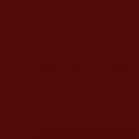
我暗暗地告誡自己，今生一定要好好地學
習如來正法，跟隨佛陀，跟隨上人師父走菩提解脫
之路！
佛弟子：趙秀紅
實例四
內腔積水化療無果，得聞法音病痛消
我叫慈影，今年
52
歲。去年感覺身體不適，在
當地醫院做了檢查，發現除了腹腔、內腔各器官都
有積水，有癌細胞。隨後在腫瘤醫院進行了
3
個月的
化療。我當時下床都要有人扶著，走路困難，吃進
去的東西都吐出來，被折磨的生不如死。