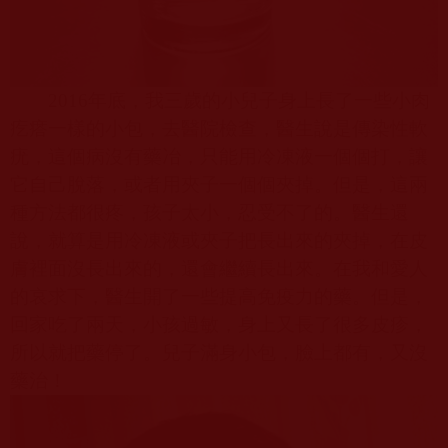
2016
年底，我三歲的小兒子身上長了一些小肉
疙瘩一樣的小包，去醫院檢查，醫生說是傳染性軟
疣，這個病沒有藥冶，只能用冷凍液一個個打，讓
它自己脫落，或者用夾子一個個夾掉。但是，這兩
種方法都很疼，孩子太小，忍受不了的。醫生還
說，就算是用冷凍液或夾子把長出來的夾掉，在皮
膚裡面沒長出來的，還會繼續長出來。在我和愛人
的哀求下，醫生開了一些提高免疫力的藥。但是，
回家吃了兩天，小孩過敏，身上又長了很多皮疹，
所以就把藥停了。兒子滿身小包，臉上都有，又沒
藥治！