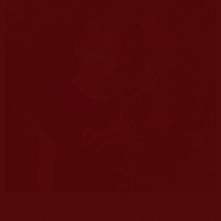
王秀華之女夏筱桐 照片