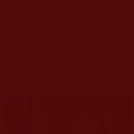
醫生給女兒接完骨，到了晚上她就開始喊
疼，疼得又哭又喊又翻滾。我猛然想到佛陀法音有
巨大加持力，急忙打開播放機，放入一盤法音（情
急之下，我竟然忘記了做儀軌，在此懺悔！）
當佛陀法音響起，也就三、四分鐘的時間，女
兒安靜下來，不喊疼了，又過了十來分鐘，就聽到
女兒的鼾聲了！我舒了一口長氣，緊繃的心也放鬆
下來！不幸的是，我帶女兒在鎮醫院住了十天，通
過女兒拍的片子得知接骨接偏了。無奈，我和家人
都怕孩子長大了成為跛腿姑娘，堅持轉到一百多裡
外的文登整骨醫院。