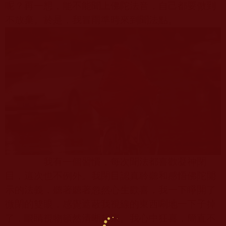
呢？再一想，能不能聞上佛陀法音，自己都要做到
不放棄。於是，我冒雨準時來到聞法點。
我有一個習慣，每次聞法都喜歡凝神閉
目，這次也不例外。我閉目認真聆聽和感悟佛陀開
示的法義，聽著聽著忽然心生歡喜，我一下睜開了
微閉的雙眼，感覺遮蔽我視線的東西唰地一下子掉
了，眼睛視物頓然清晰起來。我心中狂喜，簡直不