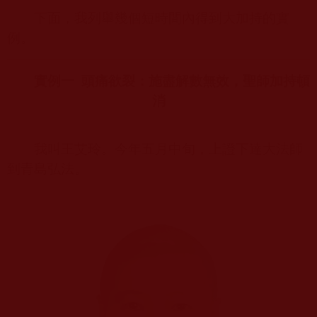
下面，我列舉幾個短時間內得到大加持的實
例。
實例一
頭痛欲裂：施盡解數無效，聖師加持頓
消
我叫王艾玲。今年五月中旬，上證下達大法師
到青島弘法。