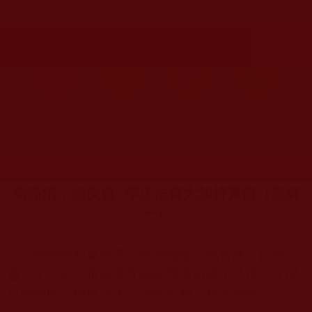
例（集錦一）
首頁
圖片區
影視區
檔案區
發文時間：2017年12月20日 星期三
瀏覽次數：206
病痛消，頑疾愈
--
學正法得大加持實例（集錦
一）
學佛的好處很多，能增福報、生智慧、得神
通、了生死。很多師兄師姐學習如來正法後，在很
短時間內，病痛消失，頑疾痊癒，福慧增長。