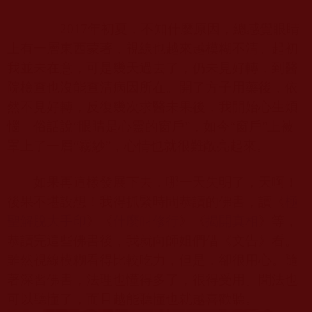
2017
年初夏，不知什麼原因，總感覺眼睛
上有一層東西蒙著，視線也越來越模糊不清。起初
我並未在意，可是幾天過去了，仍未見好轉，到醫
院檢查也沒能查清病因所在。開了方子用藥後，依
然不見好轉，反復幾次求醫未果後，我開始心生煩
惱。俗話說“眼睛是心靈的窗戶”，如今“窗戶”上被
罩上了一層“霧紗”，心情也就很難敞亮起來。
如果再這樣發展下去，哪一天失明了，天啊！
後果不堪設想！我得抓緊時間恭讀的佛書，讀《
極
聖解脫大手印
》《
什麼叫修行
》《
揭開真相
》等，
恭讀完這些佛書後，我就向師姐們借《文告》看。
雖然視線模糊看得比較吃力，但是，卻很用心。隨
著深習佛書，法理也懂得多了，很得受用。聞法也
可以聽懂了，而且越能聽懂也就越喜歡聽。