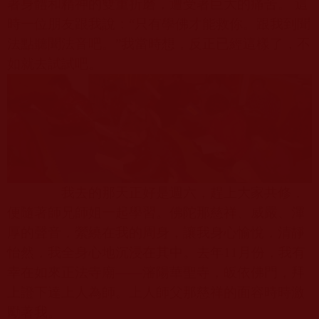
著身體和精神的雙重折磨，遭受著巨大的痛苦。 這
時一位朋友跟我說：“只有學佛才能救你。跟我到聞
法點聽聞法音吧。”我當時想，反正已經這樣了，不
如就去試試吧。
我去的那天正好是週六，趕上大家共修，
便隨著師兄師姐一起學習。佛陀那慈祥、威嚴、渾
厚的聲音，縈繞在我的周身，讓我身心愉悅，清靜
怡然，我全身心地沉浸在其中。去年
11
月份，我有
幸在如來正法寺廟——瀋陽華聖寺，皈依佛門，拜
上證下達上人為師。上人師父那慈祥的面容時時激
勵著我。