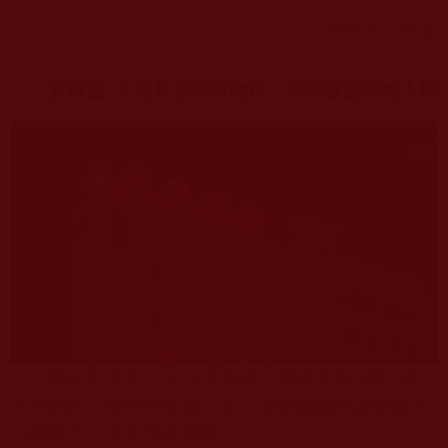
佛弟子：慈影
實例五
女兒骨折嚎叫翻滾，法音響起悄然入睡
我叫王秀華，
2014
年秋末，我的女兒
8
歲，在
上學的路上被轎車撞傷，在一家鄉鎮醫院診斷為左
小腿骨折，需要手術接骨！