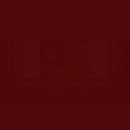
杰羌佛或第三世多杰羌佛辦公室等其他機構單位所指使派
令。
◆
本區大量轉載諸佛弟子修學如來正法的受用文章，其內容可
能有若干錯誤，故只能作為參考交流、薰陶鼓勵之用，不
為正見法理依據。
聖僧寂後肉身大神變 開創佛史圓寂新篇章
印證解脫法源就在羌佛處
您在這裡
首頁
»
佛教修行受用與知見
»
佛菩薩加持展聖蹟
»
惡疾傷
病痛消，頑疾愈--學正法得大加持實