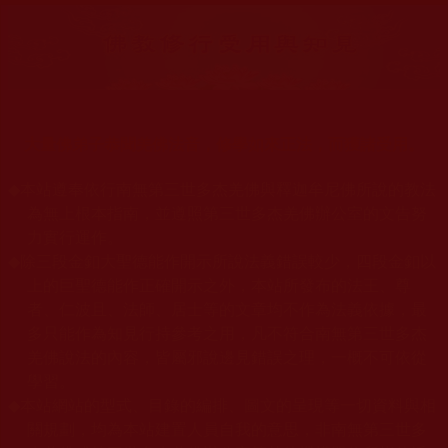
大量佛弟子恭聞羌佛法音，修學如來正法，而獲諸受用。
◆
本站遵奉依行南無第三世多杰羌佛與釋迦牟尼佛所說的教法
為無上根本指南，並遵照第三世多杰羌佛辦公室的文告努
力實行運作。
◆
除三段金釦大聖德能作開示所說法義錯誤較少，四段金釦以
上的巨聖德能作正確開示之外，本站所發布的法王、尊
者、仁波且、法師、居士等的文章均不作為法義依據，最
多只能作為知見行持參考之用，凡不符合南無第三世多杰
羌佛說法的內容，皆屬邪說邊見錯誤之理，一概不可依從
學習。
◆
本站網站的型式、目錄的編排、圖文的呈現等一切資料與相
關規劃，均為本站建置人員自我的意思，非南無第三世多