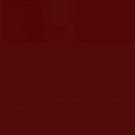
慈影 照片
從此以後，我每天都刻苦做功課，精進迅
猛，並且接引自己的老母親也一起學習如來正法。
沒有想到的是，沒過多長時間，我的身體不痛了、
有勁了，氣色也變得好起來，整個人精神面貌發生
了很大變化，每天都高高興興的，對家人的態度也
變得“和藹”起來。家人們看到我的變化，都替我高
興。我無限感恩佛陀
1
前不久，我到醫院檢查，我的身體痊癒啦！