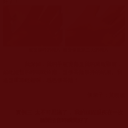
好了！
被燙傷時的照片
被燙傷後第二天的照片
我深知，我的手被燙傷是我的業報顯前，
如此短暫的時間就痊癒，是佛菩薩加持的結果。我
這是重罪輕報啊，感恩佛菩薩！
佛弟子：黃曉敏
實例三
太不可思議了， 我的頑固眼疾在一次
聽聞法音時瞬間好了