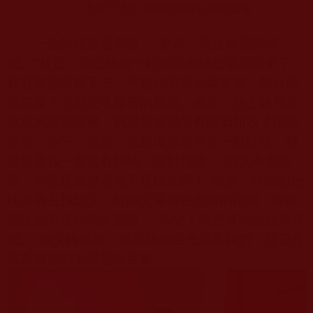
上證下達大法師到青島弘法的道場
一位師姐走過來說：“要不，買止疼藥試試
吧。”於是，兩位師姐一起開車很快把藥買回來了，
我趕緊把藥服下去，可是結果卻令我失望，我只能
趴在桌子上忍受著痛苦的煎熬。後來，慈占師兄見
狀過來給我按摩，我感覺後腦勺裡面猶如放了兩根
彈簧，按下、跳起，反反復複仍不見一點好轉。韓
師姐見我一直沒有好轉，便對我說：“師父非常慈
悲，你這樣硬撐著也不是辦法啊！”於是，韓師姐便
扶著我去找師父，離師父還有幾步遠的距離，韓師
姐便迫不及待地大聲說：“師父！請您幫她做個加持
吧。”師父轉過頭，用慈祥的目光看著我們，並沒有
因為我倆的不禮貌而生氣。