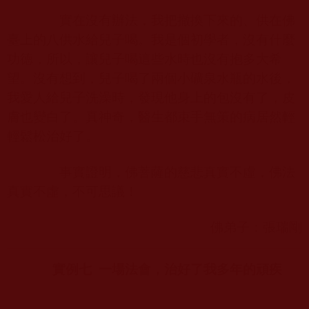
實在沒有辦法，我把撤換下來的、供在佛
臺上的八供水給兒子喝。我是個初學者，沒有什麼
功徳，所以，讓兒子喝這些水時也沒有抱多大希
望。沒有想到，兒子喝了兩個小礦泉水瓶的水後，
我愛人給兒子洗澡時，發現他身上的包沒有了，皮
膚也變白了。真神奇，醫生都束手無策的病居然輕
輕鬆松治好了。
事實證明，佛菩薩的慈悲真實不虛，佛法
真實不虛，不可思議！
佛弟子：張瑞剛
實例七
一場法會，治好了我多年的頑疾