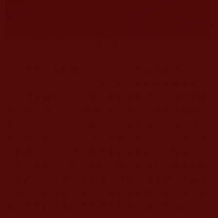
黃曉敏
近照
那天，我跟幾位師姐一起熨燙法會要用的桌
布，不小心把管拉了下來，蒸汽瞬間噴到我的手
心，肉皮瞬間起了一層，眼看著表皮已經成為褶皺
狀，我哎呀一聲，陣陣刺痛，痛得心都要跳到嗓子
眼啦。這時，一位同修師姐說快噴法水。真是神
奇，噴法水不到一分鐘，疼痛完全消失，原來紅腫
的傷處，噴上法水以後迅速就被吸收了。我深知一
切都是因果，心中一直祈請佛菩薩加持，懺悔曾經
的過錯，師姐們見狀都來慰問我，很溫馨，不過這
時我已不能再幹活啦，只能看著大家在忙，很是慚
愧。神奇的是我的手竟然不疼啦，第二天就完全長