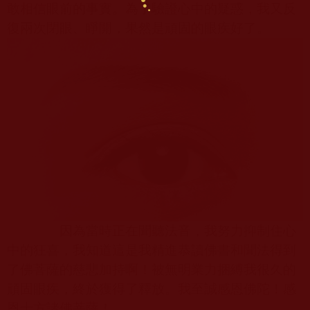
敢相信眼前的事實。為了驗證心中的疑惑，我又反
復兩次閉眼、睜開，果然是頑固的眼疾好了。
因為當時正在聞聽法音，我努力抑制住心
中的狂喜，我知道這是我精進恭讀佛書和聞法得到
了佛菩薩的慈悲加持啊！被無明業力捆縛我很久的
頑固眼疾，終於獲得了釋放。我至誠感恩佛陀！感
恩十方諸佛菩薩！