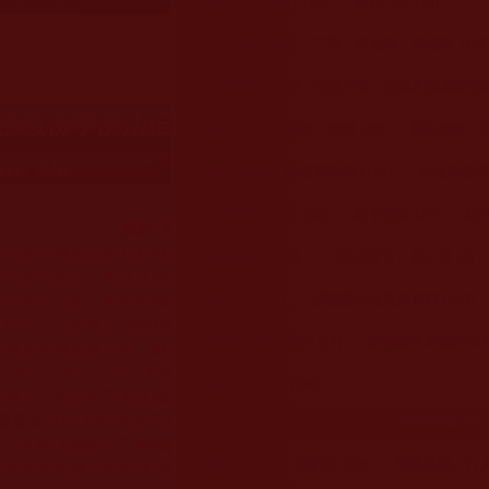
菩提心、慈悲行 (20)
修好口業 (32)
了真正大功德
常點燈之殿堂
放下我執、我見、三毒、所知障、煩惱障 (186
放下惡習、貪著、世法外緣、自私利益與學佛福報
]佛教佛學佛法正邪研討會閉幕 義雲高 獲評
磨練、努力、忍耐、堅持 (48)
關於供養、護
11日 星期三
因緣、因果、輪迴與轉換 (140)
孝道與親情大
教兒育養正知見 (52)
結下善緣 (29)
如何
關於“第三世多杰羌佛”佛號的說明
，由全球佛教出版社和世界法音出版社出版的
《多杰羌佛第三世》
寶
以佛法處世 (13)
《世法哲言》與生活 (4)
重的首發儀式，美國國會圖書館並正式收藏此書，自此人們才知道原
利益亡者 (27)
戒殺護生知見與實踐 (263)
西諾布大法王，被世界佛教各大教派的領袖就是宇宙始祖報身佛多杰
，從此，人們就以“南無第三世多杰羌佛”來稱呼了。這就猶如釋迦牟
邪師騙子們的啟示 (17)
經歷騙子邪師的分享 
迦牟尼佛成佛以後，就改稱“南無釋迦牟尼佛”了，所以，我們現在
一二年十二月十二日，美國國會參議院
第614號決議
正式以His Holi
各類正行知見 (184)
杰羌佛），這說明了美國國會對南無第三世多杰羌佛的尊敬。而且，第
義雲高
”和大師的尊稱已經不存在了。但是，這個文章的部分資訊是
修行禮讚 (78)
的，那時人們還不了解佛陀的真正身份，所以，為了尊重歷史的真實
讚佛文 (18)
讚師文 (18)
禮讚道場、行人 
三世多杰羌佛稱號前所用的名字。