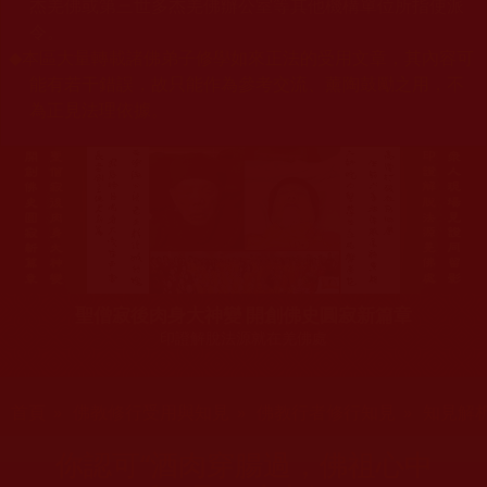
杰羌佛或第三世多杰羌佛辦公室等其他機構單位所指使派
令。
◆
本區大量轉載諸佛弟子修學如來正法的受用文章，其內容可
能有若干錯誤，故只能作為參考交流、薰陶鼓勵之用，不
為正見法理依據。
聖僧寂後肉身大神變 開創佛史圓寂新篇章
印證解脫法源就在羌佛處
您在這裡
首頁
»
佛教修行受用與知見
»
佛教行者修行知見
»
知見解
你認可“酒肉穿腸過，佛祖心中