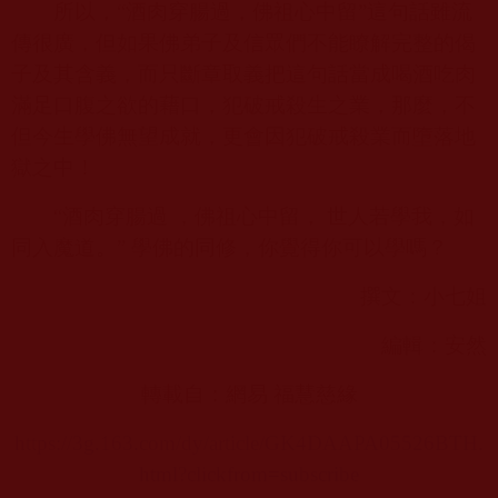
所以，“酒肉穿腸過，佛祖心中留”這句話雖流
傳很廣，但如果佛弟子及信眾們不能瞭解完整的偈
子及其含義，而只斷章取義把這句話當成喝酒吃肉
滿足口腹之欲的藉口，犯破戒殺生之業，那麼，不
但今生學佛無望成就，更會因犯破戒殺業而墮落地
獄之中！
“酒肉穿腸過 ，佛祖心中留， 世人若學我，如
同入魔道。” 學佛的同修，你覺得你可以學嗎？
撰文：小七姐
編輯：安然
轉載自：網易 福慧慈緣
https://3g.163.com/dy/article/GK4DAAPA05526BTH.
html?clickfrom=subscribe