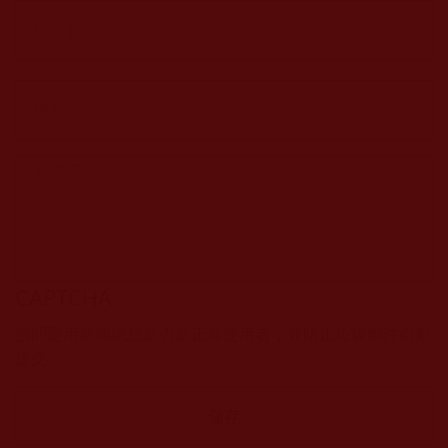
CAPTCHA
該問題用於測試您是否是正常使用者，並防止垃圾郵件自動
提交。