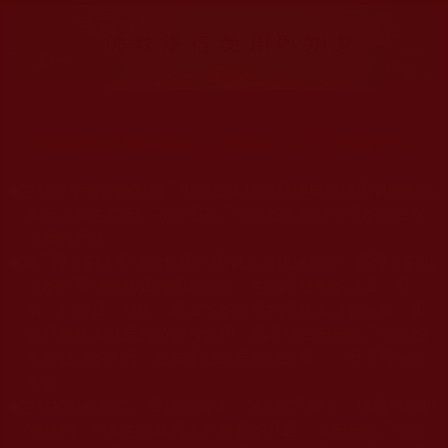
大量佛弟子恭聞羌佛法音，修學如來正法，而獲諸受用。
◆
本站遵奉依行南無第三世多杰羌佛與釋迦牟尼佛所說的教法
為無上根本指南，並遵照第三世多杰羌佛辦公室的文告努
力實行運作。
◆
除三段金釦大聖德能作開示所說法義錯誤較少，四段金釦以
上的巨聖德能作正確開示之外，本站所發布的法王、尊
者、仁波且、法師、居士等的文章均不作為法義依據，最
多只能作為知見行持參考之用，凡不符合南無第三世多杰
羌佛說法的內容，皆屬邪說邊見錯誤之理，一概不可依從
學習。
◆
本站網站的型式、目錄的編排、圖文的呈現等一切資料與相
關規劃，均為本站建置人員自我的意思，非南無第三世多