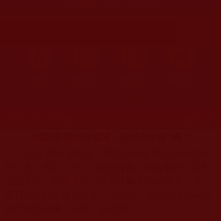
留”嗎？(小七姐)
首頁
圖片區
影視區
檔案區
發文時間：2021年10月16日 星期六
瀏覽次數：477
你認可“酒肉穿腸過，佛祖心中留”嗎？
這句“酒肉穿腸過，佛祖心中留”來自一個悲壯
的公案：明朝末年，張獻忠作亂，到處殺掠，百姓
流離失所，四處逃難。在四川峨眉山的地方，有一
群百姓慌亂中逃入山中一寺院內，寺中的住持破山
和尚慈悲為懷，收容了這些難民。