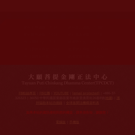
網站文章總數：
7194
網站圖片總數：
17881
網站影視總數：
1658
網站檔案總數：
1118
今日瀏覽人次：
718
總瀏覽人次：
3091298
今日瀏覽文章數：
544
總瀏覽文章數：
2353046
今日瀏覽影視數：
25
總瀏覽影視數：
90839
FB粉絲專頁
|
FB社團
|
YOUTUBE
|
[email protected]
| +886-37-
326323 | 36050 中華民國苗栗縣苗栗市維新里僑育街26巷8號(
地圖
) |
護
持協助本站功德錄
|
全球各聞法機構資料表
如果本站的資訊侵犯到您的權益，請來信告知，謝謝您！
電腦版
|
手機版