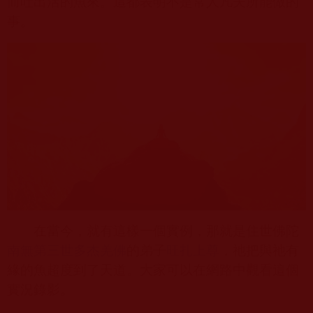
而吐出活的魚來。這都表明不是常人凡夫所能做的
事。
在當今，就有這樣一個實例，那就是住世佛陀
南無第三世多杰羌佛
的弟子
旺
扎
上尊
，祂把與祂有
緣的魚超度到了天道。大家可以在網路中觀看這個
實況錄影。