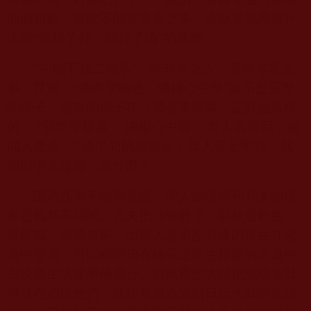
面面相覷。從此不敢提娶妻之事。這就是鳩摩羅什
大師“吃得了針，結得了婚”的來歷。
“初地不知二地事”，非非常之人，莫為非常之
事！其實，“酒肉穿腸過，佛祖心中留”這不是完整
的偈子。完整的偈子在《濟公李修緣》記載是這樣
的：
“
酒肉穿腸過 ，佛祖心中留， 世人若學我，如
同入魔道。” 後半句的意思是：眾人要是學我，就
如同墮入魔道。為什麼？
因為凡事不能看表像，聖人的境界和凡夫的境
界是截然不同的。凡夫把活物殺了，那就是殺生，
是破戒，罪業無窮。而聖人是不忍有緣的眾生在惡
道中受苦，可以瞬間把有緣惡道眾生超度到天道中
去快樂生活並學佛修行。如瑪爾巴大師把魚吃進肚
裡意在超度他們，雖後來因為米勒日巴大師的念頭