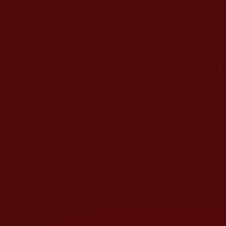
破山和尚懇求山賊不要傷害百姓，山賊曾受過
破山和尚的恩惠，不好意思一口拒絕，於是想出個
鬼主意，好讓破山和尚知難而退。山賊拿出一些酒
肉說：“破山和尚，只要你吃了這些酒肉，我就放過
這些人，決不食言。”眾人譁然，此計甚絕！因為出
家人絕不能喝酒吃肉，開齋破戒必將被打入三惡道
中受無量苦。
只見破山和尚拿起酒杯，氣定神閑地說：“你們
要說話算數！我以酒代茶，各位飲茶。”說完一飲而
盡，接著拿起塊肉說：“我以此肉作菜，請！”面不
改色，邊吃邊說：“酒肉穿腸過，佛祖心中留。”
破山和尚非常清楚作為出家人是不能喝酒吃肉
的，但他是為了救老百姓逼不得已這樣做了。