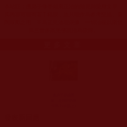
本站註：佛弟子修學如來正法的知見與受用文章，
其內容可能有若干錯誤，故只能作為參考交流、薰
陶鼓勵之用，不為正見法理依據，一切法義以南無
第三世多杰羌佛說法為依歸。
更多文章
佛弟子犯戒墮
落，是佛陀的責
任嗎？(在路上)
發表新回應