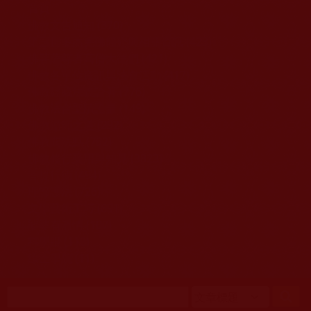
移至主內容
首頁
佛教文告通知 (370)
第三世多杰羌佛簡介與相關資訊 (423)
佛菩薩尊者高僧大德們 (421)
佛教各單位資訊與法會活動 (417)
佛教經藏法義論著 (776)
佛教法會聖蹟證量 (149)
佛教鑑師之道 (292)
佛教聞法點 (792)
佛教修行受用與知見 (3823)
菩提行德 (494)
理諦護法 (726)
文學藝術工巧 (691)
娑婆有溫情 (107)
科學眼 (110)
線上學院 (11)