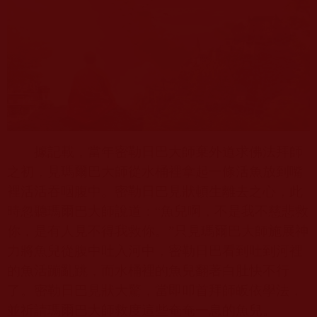
據記載，當年密勒日巴大師棄外道求佛法拜師
之初，見瑪爾巴大師從水桶裡拿起一條活魚放到嘴
裡活活吞咽腹中。密勒日巴見狀頓生離去之心，此
時忽聽瑪爾巴大師說道：“魚兒啊，不是我不慈悲救
你，是有人見不得我救你。”只見瑪爾巴大師施展神
力將魚兒從腹中吐入河中，密勒日巴看到吐到河裡
的魚活蹦亂跳，而水桶裡的魚兒翻著白肚快不行
了。密勒日巴見狀大驚，當即叩首拜師皈依學法，
並祈請瑪爾巴大師救度這些奄奄一息的魚兒。