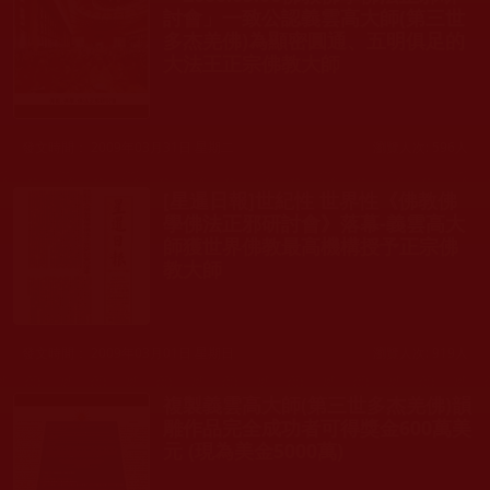
討會」一致公認義雲高大師(第三世
多杰羌佛)為顯密圓通、五明俱足的
大法王正宗佛教大師
發文時間： 2009年03月31日 星期二
瀏覽人次: 596人
[星暹日報]世紀性 世界性《佛教佛
學佛法正邪研討會》落幕-義雲高大
師獲世界佛教最高機構授予正宗佛
教大師
發文時間： 2009年03月01日 星期日
瀏覽人次: 919人
複製義雲高大師(第三世多杰羌佛)韻
雕作品完全成功者可得獎金600萬美
元 (現為美金5000萬)