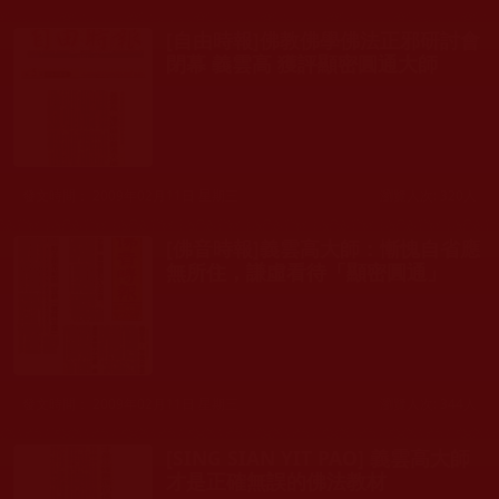
[自由時報]佛教佛學佛法正邪研討會
閉幕 義雲高 獲評顯密圓通大師
發文時間： 2009年02月11日 星期三
瀏覽人次: 320人
[佛音時報]義雲高大師：慚愧自省應
無所住，謙虛看待「顯密圓通」
發文時間： 2009年02月11日 星期三
瀏覽人次: 344人
[SING SIAN YIT PAO] 義雲高大師
才是正確無誤的佛法教材