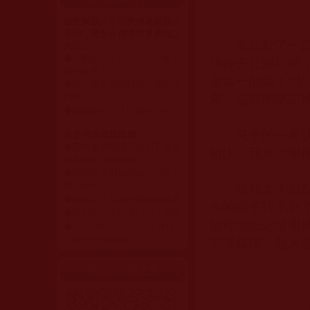
極聖解脫大手印簡稱為解脫大
手印，是所有佛法中最高無上
老公歎了一口氣
大法...
◆
《解脫大手印》—必須要看
領你去公園玩吧
懂的前導文
弟買一個哦！”老
◆
第三世多杰羌佛辦公室第十
索，認真而堅定
四號公告
◆
極聖解脫大手印(修行部分)
兒子的一番話深
大受用大成就鐵例：
◆
因海老和尚圓寂後創下佛史
相比，我這個學
新聖聖蹟(系列特輯)
◆
我終於受到最高佛法現量大
圓滿的灌頂
我和丈夫都在養
◆
我獲得了現量大圓滿而成就
色的帽子找不到
◆
得到聖義內密境行拙火灌頂
她可能忘記放哪
◆
噶舉派西巴寺法王 大西拉
仁波且坐化圓寂
不讓我碰，熱水
佛陀妙法無上寶