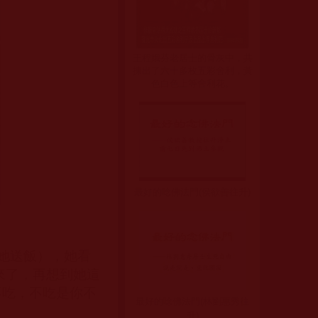
王程娥芬老居士的骨灰中，共
揀出了六十多枚五彩舍利，黃
色白色上等舍利花。
最好的唸佛法門(侯欲善往升)
她送飯），她看
來了，再想到她這
不吃，不吃是你不
最好的唸佛法門(林劉惠秀往
升)